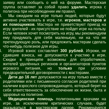
заявку или сообщить о ней на форуме. Мастерская
группа оставляет за собой право
удалить
игрока с
полигона при несоблюдении им правил.
Мы ожидаем на игре только людей, которые будут
активно участвовать в игре, т.е.
игроков, мастеров и
их помощников
. Мастера не приветствуют приезд на
игру зрителей - их присутствие не пойдет игре на пользу.
Если человек хочет посмотреть на игру, мы рекомендуем
ему придумать для себя маленькую, ни на что не
претендующую роль, или предложить мастерам сделать
что-нибудь полезное для игры.
Игровой взнос составляет
300 рублей
. Игроки, не
сдавшие взноса, не допускаются к участию в игре.
Скидки в принципе возможны для отработчиков,
жителей удалённых регионов и организаторов пунктов
игрового питания, но
только
при условии
предварительной договоренности с мастерами.
Дети до 16 лет
допускаются на игру только вместе с
родителями или с письменного согласия родителей при
наличии взрослого сопровождающего, который берет на
себя ответственность за обеспечение их жизни, быта и
здоровья на полигоне.
Медицинская помощь
полигонными врачами на
игре, за исключением критических случаев, будет
оказываться в мастерском лагере. Рекомендуется