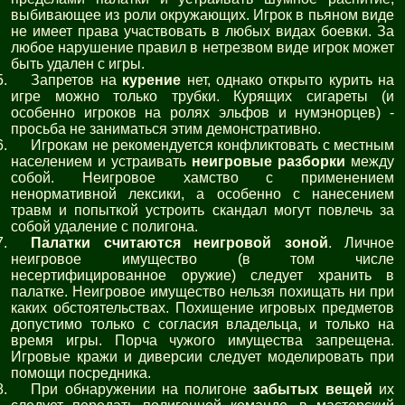
выбивающее из роли окружающих. Игрок в пьяном виде
не имеет права участвовать в любых видах боевки. За
любое нарушение правил в нетрезвом виде игрок может
быть удален с игры.
Запретов на
курение
нет, однако открыто курить на
игре можно только трубки. Курящих сигареты (и
особенно игроков на ролях эльфов и нумэнорцев) -
просьба не заниматься этим демонстративно.
Игрокам не рекомендуется конфликтовать с местным
населением и устраивать
неигровые разборки
между
собой. Неигровое хамство с применением
ненормативной лексики, а особенно с нанесением
травм и попыткой устроить скандал могут повлечь за
собой удаление с полигона.
Палатки считаются неигровой зоной
. Личное
неигровое имущество (в том числе
несертифицированное оружие) следует хранить в
палатке. Неигровое имущество нельзя похищать ни при
каких обстоятельствах. Похищение игровых предметов
допустимо только с согласия владельца, и только на
время игры. Порча чужого имущества запрещена.
Игровые кражи и диверсии следует моделировать при
помощи посредника.
При обнаружении на полигоне
забытых вещей
их