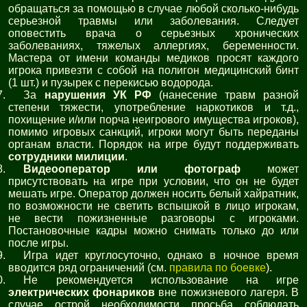
обращаться за помощью в случае любой сколько-нибудь
серьезной травмы или заболевания. Следует
оповестить врача о серьезных хронических
заболеваниях, тяжелых аллергиях, беременности.
Мастера от имени команды медиков просят каждого
игрока привезти с собой на полигон медицинский бинт
(1 шт.) и пузырек с перекисью водорода.
За
нарушения УК РФ
(нанесение травм разной
степени тяжести, употребление наркотиков и т.д.,
похищение и/или порча неигрового имущества игроков),
помимо игровых санкций, игроки могут быть переданы
органам власти. Порядок на игре будут поддерживать
сотрудники милиции
.
Видеооператор или фотограф
может
присутствовать на игре при условии, что он не будет
мешать игре. Оператор должен носить белый хайратник,
по возможности не светить вспышкой в лицо игрокам,
не вести пожизненные разговоры с игроками.
Постановочные кадры можно снимать только до или
после игры.
Игра идет круглосуточно, однако в ночное время
вводится ряд ограничений (см.
правила по боевке
).
Не рекомендуется использование на игре
электрических фонариков
вне пожизневого лагеря. В
случае острой необходимости просьба соблюдать