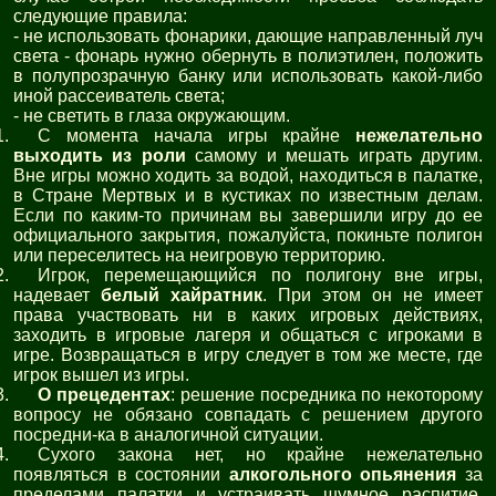
следующие правила:
- не использовать фонарики, дающие направленный луч
света - фонарь нужно обернуть в полиэтилен, положить
в полупрозрачную банку или использовать какой-либо
иной рассеиватель света;
- не светить в глаза окружающим.
С момента начала игры крайне
нежелательно
выходить из роли
самому и мешать играть другим.
Вне игры можно ходить за водой, находиться в палатке,
в Стране Мертвых и в кустиках по известным делам.
Если по каким-то причинам вы завершили игру до ее
официального закрытия, пожалуйста, покиньте полигон
или переселитесь на неигровую территорию.
Игрок, перемещающийся по полигону вне игры,
надевает
белый хайратник
. При этом он не имеет
права участвовать ни в каких игровых действиях,
заходить в игровые лагеря и общаться с игроками в
игре. Возвращаться в игру следует в том же месте, где
игрок вышел из игры.
О прецедентах
: решение посредника по некоторому
вопросу не обязано совпадать с решением другого
посредни-ка в аналогичной ситуации.
Сухого закона нет, но крайне нежелательно
появляться в состоянии
алкогольного опьянения
за
пределами палатки и устраивать шумное распитие,