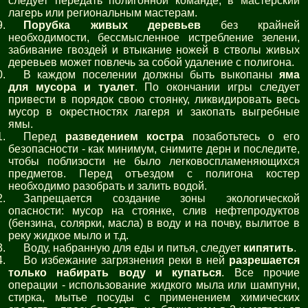
следует передать полигонной команде, в мастерский
лагерь или региональным мастерам.
Порубка живых деревьев
без крайней
необходимости, бессмысленное истребление зелени,
забивание гвоздей и втыкание ножей в стволы живых
деревьев может повлечь за собой удаление с полигона.
В каждом поселении должны быть выкопаны
яма
для мусора и туалет
. По окончании игры следует
привести в порядок свою стоянку, ликвидировать весь
мусор в окрестностях лагеря и закопать выгребные
ямы.
Перед
разведением костра
позаботьтесь о его
безопасности - как минимум, снимите дерн и последите,
чтобы поблизости не было легковоспламеняющихся
предметов. Перед отъездом с полигона костер
необходимо разобрать и залить водой.
Запрещается создание зоны экологической
опасности: мусор на стоянке, слив нефтепродуктов
(бензина, солярки, масла) в воду и на почву, вылитое в
реку жидкое мыло и т.д.
Воду, набранную для еды и питья, следует
кипятить
.
Во избежание загрязнения реки в ней
разрешается
только набирать воду и купаться
. Все прочие
операции - использование жидкого мыла или шампуни,
стирка, мытье посуды с применением химических