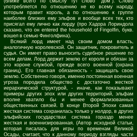
(ближе всего по смыслу тут слово "дом"). Слово
употребляется по отношению не ко всему народу,
которым правит король, а по отношению к группе
наиболее близких ему эльфов и вообще всех тех, кто
присягал ему лично как лорду (про Хадора Лориндола
сказано, что он entered the household of Fingolfin, букв.
вошел в семью Финголфина).
Всякий лорд имеет над своим домом власть,
аналогичную королевской. Он защитник, покровитель и
судья. Он имеет право выносить судебное решение по
всем делам. Лорд держит землю от короля и обязан за
это короне службой, прежде всего военной (охрана
границ). Его главная обязанность - защищать свою
землю. Собственно говоря, именно постоянная военная
угроза породила общество с достаточно жесткой
иерархической структурой, - иначе, как показывают
примеры других эпох или других территорий, эльфам
вполне хватило бы и менее формализованных
общественных связей. В конце Второй Эпохи самая
жесткая система сохранилась только у нолдор, в других
эльфийских государствах система гораздо менее
жесткая и военнизированная. (Автор исходной статьи,
которая писалась для игры по временам Великой
Осады, считает, что к данному периоду взгляды части