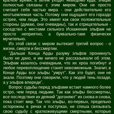
краткое время, а затем уходят неведомо куда, эльфы
полностью связаны с этим миром. Они не просто
считают себя частью мира - они действительно его
неотъемлемая часть. Потому они ощущают его гораздо
острее, чем люди. Это имеет как свои положительные
стороны (думаю, они очевидны), так и отрицательные -
соседство с местами сильного Искажения эльфам не
просто неприятно, а буквально-таки физически
мучительно.
Из этой связи с миром вытекает третий вопрос - о
жизни, смерти и бессмертии.
"Дальше Конца Арды разуму эльфов проникнуть
было не дано, и им ничего не рассказывали об этом.
Эльфам казалось очевидным, что их хроа погибнут и
любое перевоплощение станет невозможным. Значит, в
Конце Арды все эльфы "умрут". Как это будет, они не
знали. Поэтому они говорили, что у людей тень позади,
а у эльфов впереди".
Вопрос судьбы перед эльфами встает намного более
остро, чем перед людьми. Так как эльфы бессмертны,
все последствия их деяний "догоняют" их снова и снова,
пока стоит мир. Так что эльфы, во-первых, предельно
осторожны в речах и поступках, не спеша связывать
свою судьбу с краткоживущими смертными, которые