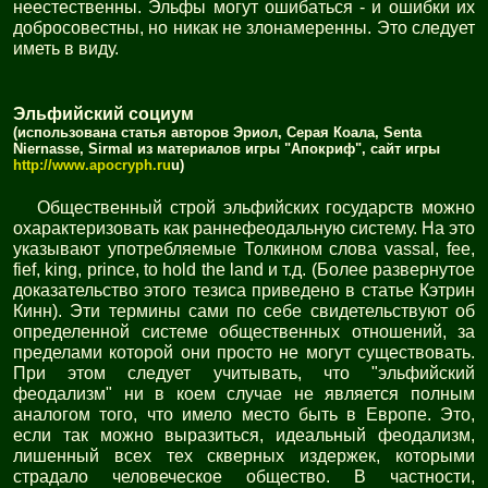
неестественны. Эльфы могут ошибаться - и ошибки их
добросовестны, но никак не злонамеренны. Это следует
иметь в виду.
Эльфийский социум
(использована статья авторов Эриол, Серая Коала, Senta
Niernasse, Sirmal из материалов игры "Апокриф", сайт игры
http://www.apocryph.ru
u)
Общественный строй эльфийских государств можно
охарактеризовать как раннефеодальную систему. На это
указывают употребляемые Толкином слова vassal, fee,
fief, king, prince, to hold the land и т.д. (Более развернутое
доказательство этого тезиса приведено в статье Кэтрин
Кинн). Эти термины сами по себе свидетельствуют об
определенной системе общественных отношений, за
пределами которой они просто не могут существовать.
При этом следует учитывать, что "эльфийский
феодализм" ни в коем случае не является полным
аналогом того, что имело место быть в Европе. Это,
если так можно выразиться, идеальный феодализм,
лишенный всех тех скверных издержек, которыми
страдало человеческое общество. В частности,