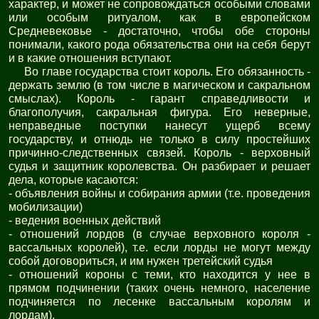
характер, и может не сопровождаться особыми словами
или особым ритуалом, как в европейском
Средневековье - достаточно, чтобы обе стороны
понимали, какого рода обязательства они на себя берут
и в какие отношения вступают.
Во главе государства стоит король. Его обязанность -
держать землю (в том числе в магическом и сакральном
смыслах). Король - гарант справедливости и
благополучия, сакральная фигура. Его неверные,
неправедные поступки нанесут ущерб всему
государству, и отнюдь не только в силу простейших
причинно-следственных связей. Король - верховный
судья и защитник королевства. Он разбирает и решает
дела, которые касаются:
- объявления войны и собирания армии (т.е. проведения
мобилизации)
- ведения военных действий
- отношений лордов (в случае верховного короля -
вассальных королей), т.е. если лорды не могут между
собой договориться, и им нужен третейский судья
- отношений короны с теми, кто находится у нее в
прямом подчинении (таких очень немного, население
подчиняется по лесенке вассальным королям и
лордам).