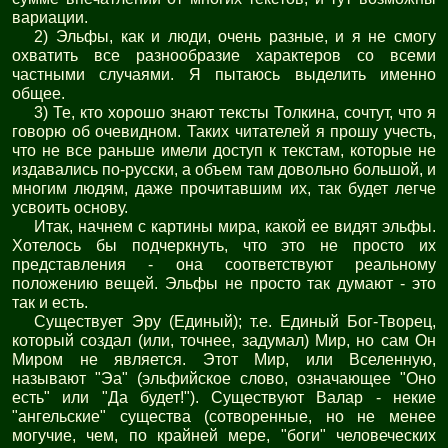
вариации.
2) Эльфы, как и люди, очень разные, и я не смогу
охватить все разнообразие характеров со всеми
частными случаями. Я пытаюсь выделить именно
общее.
3) Те, кто хорошо знают тексты Толкина, сочтут, что я
говорю об очевидном. Таких читателей я прошу учесть,
что не все раньше имели доступ к текстам, которые не
издавались по-русски, а объем там довольно большой, и
многим людям, даже прочитавшим их, так будет легче
усвоить основу.
Итак, начнем с картины мира, какой ее видят эльфы.
Хотелось бы подчеркнуть, что это не просто их
представления - она соответствуют реальному
положению вещей. Эльфы не просто так думают - это
так и есть.
Существует Эру (Единый); т.е. Единый Бог-Творец,
который создал (или, точнее, задумал) Мир, но сам Он
Миром не является. Этот Мир, или Вселенную,
называют "Эа" (эльфийское слово, означающее "Оно
есть" или "Да будет!"). Существуют Валар - некие
"ангельские" существа (сотворенные, но не менее
могучие, чем, по крайней мере, "боги" человеческих