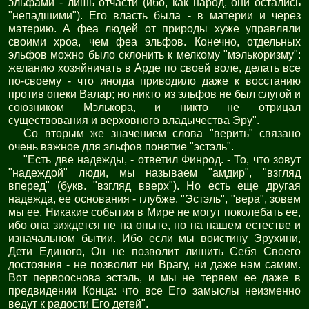
эльфами - лишь отчасти (ибо, как народ, они остались
"непадшими"). Его власть была - в материи и через
материю. А феа людей от природы хуже управляли
своими хроа, чем феа эльфов. Конечно, отдельных
эльфов можно было cклонить к мелкому "мэлькоризму":
желанию хозяйничать в Арде по своей воле, делать все
по-своему - что иногда приводило даже к восстанию
против опеки Валар; но никто из эльфов не был слугой и
союзником Мэлькора, и никто не отрицал
существования и верховного владычества Эру".
Со вторым же значением слова "верить" связано
очень важное для эльфов понятие "эстэль".
"Есть две надежды, - ответил Финрод. - То, что зовут
"надеждой" люди, мы называем "амдир", "взгляд
вперед" (букв. "взгляд вверх"). Но есть еще другая
надежда, ее основания - глубже. "Эстэль", "вера", зовем
мы ее. Никакие события в Мире не могут поколебать ее,
ибо она зиждется не на опыте, но на нашем естестве и
изначальном бытии. Ибо если мы воистину Эрухини,
Дети Единого, Он не позволит лишить Себя Своего
достояния - не позволит ни Врагу, ни даже нам самим.
Вот первооснова эстэль, и мы не теряем ее даже в
предвидении Конца: что все Его замыслы неизменно
ведут к радости Его детей".