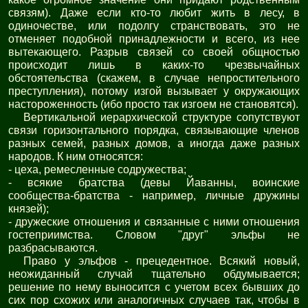
связям). Даже если кто-то любит жить в лесу, в
одиночестве, или подолгу странствовать, это не
отменяет подобной принадлежности и всего, из нее
вытекающего. Разрыв связей со своей общностью
происходит лишь в каких-то чрезвычайных
обстоятельства (скажем, в случае непростительного
преступления), потому изгой вызывает у окружающих
настороженность (ибо просто так изгоем не становятся).
Вертикальной иерархической структуре сопутствуют
связи горизонтального порядка, связывающие членов
разных семей, разных домов, а иногда даже разных
народов. К ним относятся:
- цеха, ремесленные содружества;
- всякие братства (девы Йаванны, воинские
сообщества-братства - например, личные дружины
князей);
- дружеские отношения и связанные с ними отношения
гостеприимства. Словом "друг" эльфы не
разбрасываются.
Право у эльфов - прецедентное. Всякий новый,
неожиданный случай тщательно обдумывается;
решение по нему выносится с учетом всех бывших до
сих пор схожих или аналогичных случаев так, чтобы в