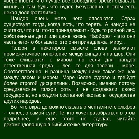
уверенности, что лучше все свободное время отдавать
жизни, а там будь что будет. Безусловно, в этом есть
некая доля фатализма.
Нандор очень мало чего опасаются. Страх
существует тогда, когда есть, что терять. А нандор не
считают, что им что-то принадлежит - будь то родной лес,
собственные дети или даже жизнь. Наоборот - это они
часть чего-то большего, это они принадлежат миру...
Тэлэри в некотором смысле слова занимают
промежуточное положение между синдар и нандор. Они
тоже сливаются с миром, но если для нандор
естественная среда - лес, то для тэлери - море.
Соответственно, и разница между ними такая же, как
между лесом и морем. Море более сурово и требует
более строгой дисциплины. Возможно, именно потому
средиземские тэлэри хоть и не создавали своих
государств, но входили составной частью в государства
других народов.
Вот что вкратце можно сказать о менталитете эльфов
- точнее, о самой сути. Те, кто хочет разобраться в этом
подробнее, и еще этого не сделал, читайте
рекомендованную в библиотечке литературу.