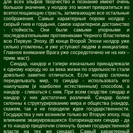
для всех эльфов творчество и познание имеют очень
большое значение, у нолдор это может превратиться во
всепоглощающую страсть, затмевающую все остальные
соображения. Самые характерные пороки нолдор -
скорый гнев и гордыня, самое характерное достоинство
- стойкость. Они были самыми упорными и
последовательными противниками Черного Властелина
всю Первую Эпоху. (В конце Второй Эпохи нолдор уже
сильно утомлены, и уже уступают людям в инициативе.
Главное внимание Врага уже сосредоточено не на них –
прим. маст).
Синдар, нандор и тэлери изначально принадлежали
к одному народу, но за века жизни по отдельности стали
довольно заметно отличаться. Если нолдор склонны
переделывать мир, то синдар - использовать его
наилучшим (и наиболее естественным) способом, а
нандор - сливаться с ним. При всем сходстве синдар и
нандор у них достаточно различий. Синдар более
склонны к структурированию мира и общества (нандор,
скажем, так и не породили идеи государственности.
Государства у них возникли только во Вторую эпоху, под
влиянием эвакуировашихся бэлэриандских синдар - да
и то нандор предпочли спихнуть бремя государственной
власти на тех же синдар). Самый характерный