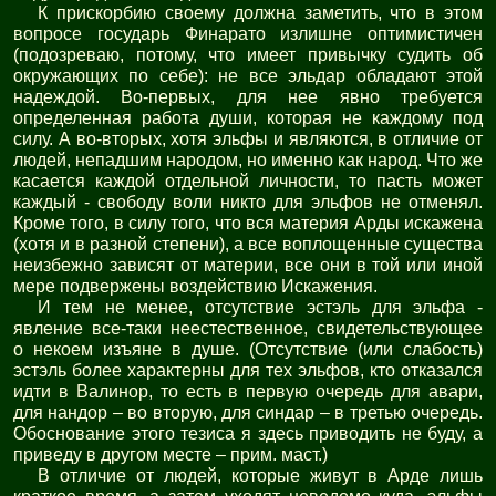
К прискорбию своему должна заметить, что в этом
вопросе государь Финарато излишне оптимистичен
(подозреваю, потому, что имеет привычку судить об
окружающих по себе): не все эльдар обладают этой
надеждой. Во-первых, для нее явно требуется
определенная работа души, которая не каждому под
силу. А во-вторых, хотя эльфы и являются, в отличие от
людей, непадшим народом, но именно как народ. Что же
касается каждой отдельной личности, то пасть может
каждый - свободу воли никто для эльфов не отменял.
Кроме того, в силу того, что вся материя Арды искажена
(хотя и в разной степени), а все воплощенные существа
неизбежно зависят от материи, все они в той или иной
мере подвержены воздействию Искажения.
И тем не менее, отсутствие эстэль для эльфа -
явление все-таки неестественное, свидетельствующее
о некоем изъяне в душе. (Отсутствие (или слабость)
эстэль более характерны для тех эльфов, кто отказался
идти в Валинор, то есть в первую очередь для авари,
для нандор – во вторую, для синдар – в третью очередь.
Обоснование этого тезиса я здесь приводить не буду, а
приведу в другом месте – прим. маст.)
В отличие от людей, которые живут в Арде лишь