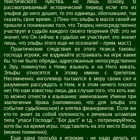
теистического чувства, но лишь основу. В
рассматриваемый исторический период если кто из
эльфов до него дошел, то это единицы, обогнавшие, так
сказать, свое время. ;) Пока что эльфы в массе своей не
пришли к пониманию того, что Творец непосредственно
участвует в судьбе каждого своего творения (NB: это не
значит, что Он сейчас в судьбах не участвует, это значит
лишь, что эльфы этого еще не осознали! – прим. маст.)
Практические следствия из этого тезиса таковы:
господа игроки, не вздумайте устраивать на игре какие
бы то ни было обряды, адресованные непосредственно
к Эру, поминутно к Нему взывать и на Него кивать.
Эльфы относятся к этому имени с трепетом.
Несомненно, инголемор пытаются в меру своих сил и
разумения рассуждать о Нем, и в этом ничего плохого
нет. Но нам известны лишь два случая того, что хоть как-
то можно отнести к взыванию: именование Имени при
заключении брака (напоминаю, что для эльфа это
событие судьбоносное) и клятва феанорингов. Если же
кто-то знает за собой склонность к речевым штампам
типа "упаси Господи", "Бог даст" и т.д. - потренируйтесь,
хотя бы на время игры, подставлять на это место Валар
(можно поименно).
Еще одна просьба к игрокам - не надо делать из