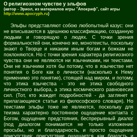
О религиозном чувстве у эльфов
(автор - Эриол, из материалов игры "Апокриф", сайт игры
http://www.apocryph.ru
)
Эльфы представляют собою любопытный казус: они
не вписываются в здешнюю классификацию, созданную
людьми и говорящую о людях. С точки зрения
формальностей они, конечно же, монотеисты, поскольку
знают о Творце и никаким иным богам и божкам не
поклоняются. Но с точки зрения характера религиозного
чувства они не являются ни язычниками, ни теистами.
Они не язычники хотя бы потому, что в язычестве нет
понятия о Боге как о личности (насколько к Нему
применимо это понятие), стоящей над миром, и потому,
что этика язычества - это не этика свободного
личностного выбора, а этика космического равновесия
сил. (Тот, кто жаждет подробностей - да заглянет в
прилагающиеся статьи из философского словаря). Но
теистами эльфы тоже не являются, поскольку для
теизма характерно постоянное ощущение контакта с
Богом, ощущение предстояния, беспрерывный диалог
(под диалогом понимается не только изложение
просьбы, но и благодарность, и просто ощущение
присутствия; присутствие ощущается как благость и