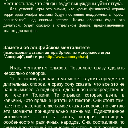
местность так, что эльфы будут вынуждены уйти оттуда.
Для условий игры это значит, что кроме физической охраны
территорий эльфы должны будут постоянно поддерживать "ореол
волшебства" над своими лесами. Каким образом будет это
делаться, будет сказано в отдельном файле, предназначенном
только для эльфов.
Заметки об эльфийском менталитете
(использована статья автора Эриол, из материалов игры
"Апокриф", сайт игры
http://www.apocryph.ru
)
Итак, менталитет эльфов. Позвольте сразу сделать
несколько оговорок.
1) Поскольку данная тема может служить предметом
длительных споров, я сразу хочу сказать, что все это не
наш вымысел, а подборка, сделанная непосредственно
по текстам Толкина. Те отрывки, которые взяты в
кавычки, - это прямые цитаты из текстов. Они стоят там,
где я не знаю, как то же самое сказать короче, но считаю
эти моменты принципиально важными. Единственное
исключение - это та часть, которая посвящена
особенностям различных народов. Она составлена по
сумме впечатлений от многих текстов, и тут возможны