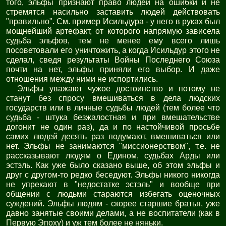
того, эльфы признают право людей на ошибки и не
стремятся насильно заставить людей действовать
"правильно". См. пример Исильдура - у него в руках был
мощнейший артефакт, от которого напрямую зависела
судьба эльфов, тем не менее ему всего лишь
посоветовали его уничтожить, а когда Исильдур этого не
сделал, сведя результаты Войны Последнего Союза
почти на нет, эльфы приняли его выбор. И даже
отношения между ними не испортились.
Эльфы уважают чужое достоинство и потому не
станут без спросу вмешиваться в дела людских
государств или в личные судьбы людей (тем более что
судьба - штука безжалостная и при вмешательстве
догонит не один раз), да и по настойчивой просьбе
самих людей десять раз подумают, вмешиваться или
нет. Эльфы не занимаются "миссионерством", т.е. не
рассказывают людям о Едином, судьбах Арды или
эстэль. Как уже было сказано выше, об этом эльфы и
друг с другом-то редко беседуют. Эльфы никого никогда
не упрекают в "недостатке эстэль" и вообще при
общении с людьми стараются избегать оценочных
суждений. Эльфы людям - скорее старшие братья, уже
давно занятые своими делами, а не воспитатели (как в
Первую Эпоху) и уж тем более не няньки.