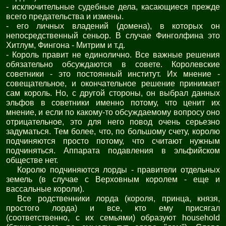
- исключительные судебные дела, касающиеся прежде
всего предательства и измены.
- его личных владений (домена), в которых он
непосредственный сеньор. В случае Финголфина это
Хитлум, Фингона - Митрим и т.д.
- Король правит не единолично. Все важные решения
обязательно обсуждаются в совете. Королевские
советники - это постоянный институт. Их мнение -
совещательное, и окончательное решение принимает
сам король. Но, с другой стороны, он выбрал данных
эльфов в советники именно потому, что ценит их
мнение, и если по какому-то обсуждаемому вопросу оно
отрицательное, это для него повод очень серьезно
задуматься. Тем более, что, по большому счету, королю
подчиняются просто потому, что считают нужным
подчиняться. Аппарата подавления в эльфийском
обществе нет.
Королю подчиняются лорды - правители отдельных
земель (в случае с Верховным королем - еще и
вассальные короли).
Все родственники лорда (короля, принца, князя,
простого лорда) и все, кто ему присягал
(соответственно, с их семьями) образуют household