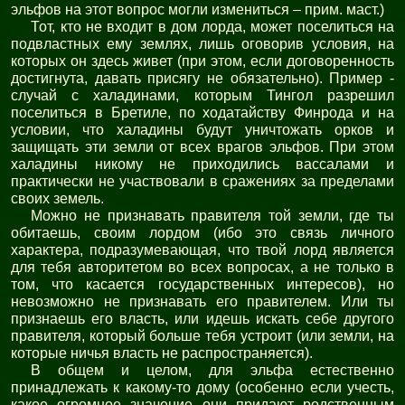
эльфов на этот вопрос могли измениться – прим. маст.)
Тот, кто не входит в дом лорда, может поселиться на
подвластных ему землях, лишь оговорив условия, на
которых он здесь живет (при этом, если договоренность
достигнута, давать присягу не обязательно). Пример -
случай с халадинами, которым Тингол разрешил
поселиться в Бретиле, по ходатайству Финрода и на
условии, что халадины будут уничтожать орков и
защищать эти земли от всех врагов эльфов. При этом
халадины никому не приходились вассалами и
практически не участвовали в сражениях за пределами
своих земель.
Можно не признавать правителя той земли, где ты
обитаешь, своим лордом (ибо это связь личного
характера, подразумевающая, что твой лорд является
для тебя авторитетом во всех вопросах, а не только в
том, что касается государственных интересов), но
невозможно не признавать его правителем. Или ты
признаешь его власть, или идешь искать себе другого
правителя, который больше тебя устроит (или земли, на
которые ничья власть не распространяется).
В общем и целом, для эльфа естественно
принадлежать к какому-то дому (особенно если учесть,
какое огромное значение они придают родственным