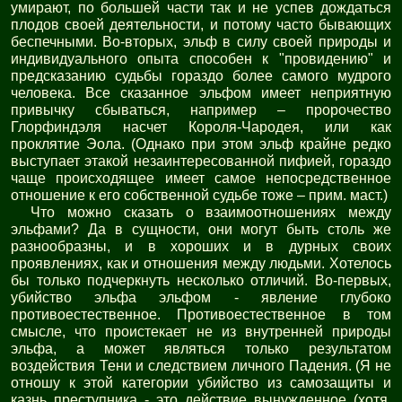
умирают, по большей части так и не успев дождаться
плодов своей деятельности, и потому часто бывающих
беспечными. Во-вторых, эльф в силу своей природы и
индивидуального опыта способен к "провидению" и
предсказанию судьбы гораздо более самого мудрого
человека. Все сказанное эльфом имеет неприятную
привычку сбываться, например – пророчество
Глорфиндэля насчет Короля-Чародея, или как
проклятие Эола. (Однако при этом эльф крайне редко
выступает этакой незаинтересованной пифией, гораздо
чаще происходящее имеет самое непосредственное
отношение к его собственной судьбе тоже – прим. маст.)
Что можно сказать о взаимоотношениях между
эльфами? Да в сущности, они могут быть столь же
разнообразны, и в хороших и в дурных своих
проявлениях, как и отношения между людьми. Хотелось
бы только подчеркнуть несколько отличий. Во-первых,
убийство эльфа эльфом - явление глубоко
противоестественное. Противоестественное в том
смысле, что проистекает не из внутренней природы
эльфа, а может являться только результатом
воздействия Тени и следствием личного Падения. (Я не
отношу к этой категории убийство из самозащиты и
казнь преступника - это действие вынужденное (хотя,