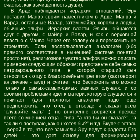
счастье, как вычищенность души).
В Арде наблюдается иерархия отношений: Эру
поставил Манвэ своим наместником в Арде. Манвэ и
Варда, остальные Валар, затем майяр, короли и лорды,
обычные эльфы. Иерархия власти. Эльфы общаются
друг с другом, с майяр и Валар, и как с верховной
властью с Манвэ. Через его голову они перескочить не
стремятся. Если воспользоваться аналогией (ибо
прямого соответствия в нынешней системе понятий
просто нет), религиозное чувство эльфов можно описать
примерно следующим образом: представьте себе семью
патриархального типа, в которой старший сын
относится к отцу с благоговейным трепетом (как говорят
англичане - awe) и считает, что беспокоить его можно
только в самых-самых-самых важных случаях, и со
своими проблемами идет к матери, которую слушается и
почитает (для полноты аналогии надо еще
предположить, что отец в отъезде и сказал всем
"слушайте мать" ;), но внутренне сверяется прежде
всего со мнением отца - типа, "а что бы он сказал?", "а
так ли я поступаю, как он хотел бы?" и т.д. Вкупе с эстэль
- верой в то, что все замыслы Эру ведут к радости Его
детей - это дает основу для формирования