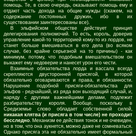
помощь. Те, в свою очередь, оказывают помощь ему и
отдают часть дохода на общие нужды (скажем, на
содержание постоянных дружин, ибо в их
существовании заинтересованы все).
В эльфийском обществе действует принцип
делегирования полномочий. То есть, король, доверив
управление какой-то территорией кому-то из лордов, не
станет больше вмешиваться в его дела (во всяком
случае, без крайне серьезной на то причины) - как
минимум, потому, что подобным вмешательством он
выкажет ему недоверие и нанесет урон его чести.
Взаимные обязательства лорда и вассала всегда
скрепляются двусторонней присягой, в которой
обязательно оговариваются и права, и обязанности.
Нарушение подобной присяги-обязательства для
эльфов - редчайший, из ряда вон выходящий случай, и,
наряду с другими важнейшими делами, подлежит
разбирательству короля. Вообще, поскольку в
Средиземье слово обладает собственной силой,
никакая клятва (и присяга в том числе) не проходит
бесследно
. Механизм ее действия тонок и не очевиден,
но в том, что она аукнется, можно даже не сомневаться.
Однако присяга эта не обязательно имеет формальный