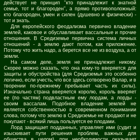
действует не принцип "кто принадлежит к знатной
семье, тот и благороден", а прямо противоположный:
кто благороден, умен и силен (душевно и физически) -
тот и знать.
Для европейского феодализма первично владение
землей, каковое и обуславливает вассальные и прочие
отношения. В Средиземье первична система личных
отношений - а землю дают потом, как приложение.
Потому что жить надо, а берется все не из воздуха, а от
земли.
На самом деле, земля не принадлежит никому.
Скорее можно сказать, что она кому-то вверяется для
защиты и обустройства (для Средиземья это особенно
логично, если учесть, что все здесь сотворено Валар, и в
творении по-прежнему пребывает часть их силы).
Изначально страна вверяется королю, король вверяет
ее (по частям) подвластным ему лордам, а лорды -
своим вассалам. Подобное владение землей не
является собственностью в современном понимании
слова, потому что землю в Средиземье не продают и не
покупают - всякий лишь пользуется ее плодами.
Лорд защищает подданных, управляет ими (судит и
изыскивает пути решения проблем, важных для
общества в целом), при необходимости оказывает