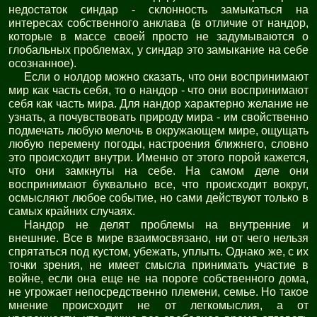
недостаток синдар - склонность замыкаться на
интересах собственного анклава (в отличие от нандор,
которые в массе своей просто не задумываются о
глобальных проблемах, у синдар это замыкание на себе
осознанное).
Если о нолдор можно сказать, что они воспринимают
мир как часть себя, то о нандор - что они воспринимают
себя как часть мира. Для нандор характерно желание не
узнать, а почувствовать природу мира - им свойственно
подмечать любую мелочь в окружающем мире, ощущать
любую перемену погоды, настроения ближнего, словно
это происходит внутри. Именно от этого порой кажется,
что они замкнуты на себе. На самом деле они
воспринимают буквально все, что происходит вокруг,
осмысляют любое событие, но сами действуют только в
самых крайних случаях.
Нандор не делят проблемы на внутренние и
внешние. Все в мире взаимосвязано, ни от чего нельзя
спрятаться под кустом, убежать, уплыть. Однако же, с их
точки зрения, не имеет смысла принимать участие в
войне, если она еще не на пороге собственного дома,
не угрожает непосредственно племени, семье. Но такое
мнение происходит не от легкомыслия, а от