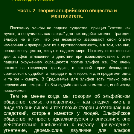
Часть 2. Теория эльфийского общества и
менталитета.
Поскольку эльфы не падшие существа, принцип "хотели как
лучше, а получилось как всегда" для них недействителен. Трагедия
эльфов не в том, что они незаметно извращают свои благие
намерения и превращают их в противоположность, а в том, что они,
непадшие существа, живут в падшем мире. Поэтому естественные
для эльфов отношения и действия при взаимодействии с этим
падшим окружением обращаются против эльфов же. Это очень
похоже на греческую трагедию, в которой герои безнадежно
сражаются с судьбой, а награда и для героя, и для предателя одна
и та же - смерть. В Средиземье для эльфов есть только одна
перспектива - смерть. Любая судьба окончится смертью, иной исход
невозможен.
Тем не менее когда мы говорим об эльфийском
обществе, семье, отношениях, - нам следует иметь в
виду, что они лишены тех плохих сторон и отягощающих
следствий, которые имеются у людей. Эльфийское
общество не просто идеализируется в описаниях, оно
действительно приближено к идеалу. Принуждение,
угнетение, двоемыслие, двуличие для эльфов