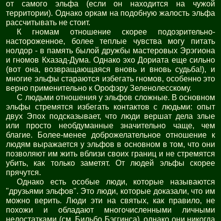
от самого эльфа (если он находится на чужой
территории). Однако оркам на подобную жалость эльфа
рассчитывать не стоит.
К гномам отношение скорее подозрительно-
настороженное, более теплые чувства могу питать
нолдор - в память былой дружбы мастеровых Эрэгиона
и гномов Кхазад-Дума. Однако эхо Дориата еще сильно
(вот она, возвращающаяся вновь и вновь судьба!), и
многие эльфы стараются избегать гномов, особенно это
верно применительно к Орофэру Зеленолесскому.
С людьми отношения у эльфов сложные. В основном
эльфы стремятся избегать контактов с людьми: опыт
двух Эпох подсказывает, что люди вершат дела злые
или просто необдуманные значительно чаще, чем
благие. Более-менее доброжелательное отношение к
людям выражается у эльфов в основном в том, что они
позволяют им жить вблизи своих границ и не стремятся
убить, как только заметят. От людей эльфы скорее
прячутся.
Однако есть особые люди, которые называются
"друзьями эльфов". Это люди, которые доказали, что им
можно верить. Люди эти на святых, как правило, не
похожи и обладают многочисленными личными
недостатками (см. Бильбо Бэггинса), однако они никогда