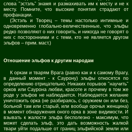
слова "эстэль" знамя и размахивать им к месту и не к
месту. Помните, что высокие понятия страдают от
профанации.
(Эстэль и Творец – темы настолько интимные и
одновременно глобально-величественные, что эльфы
редко позволяют о них говорить, и никогда не говорят о
них с посторонними и с теми, кто не является другом
эльфов – прим. маст.)
Отношение эльфов к другим народам
К оркам и тварям Врага (равно как и к самому Врагу,
в данный момент - к Саурону) эльфы относятся по
определению отрицательно. Никаких порывов "научить"
орков или Саурона любви, красоте и прочему в том же
роде у эльфов не наблюдается. Наблюдается желание
уничтожить орка (не разбираясь, с оружием он или без,
больной там или старый, или вообще орочья женщина)
в момент обнаружения оного орка в зоне видимости. И
взывать к жалости эльфа бесполезно - максимум, что
может сделать эльф, это дать возможность жалкой
твари уйти подальше от границ эльфийской земли или