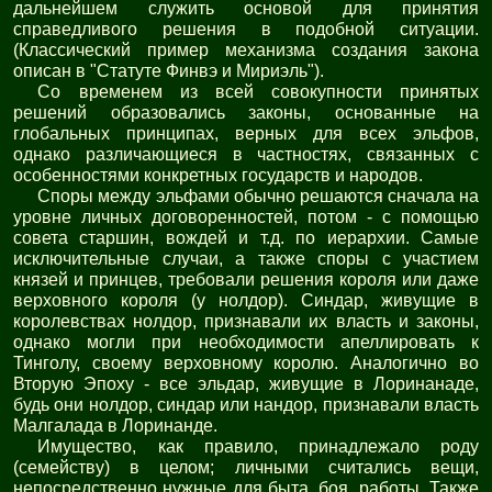
дальнейшем служить основой для принятия
справедливого решения в подобной ситуации.
(Классический пример механизма создания закона
описан в "Статуте Финвэ и Мириэль").
Со временем из всей совокупности принятых
решений образовались законы, основанные на
глобальных принципах, верных для всех эльфов,
однако различающиеся в частностях, связанных с
особенностями конкретных государств и народов.
Споры между эльфами обычно решаются сначала на
уровне личных договоренностей, потом - с помощью
совета старшин, вождей и т.д. по иерархии. Самые
исключительные случаи, а также споры с участием
князей и принцев, требовали решения короля или даже
верховного короля (у нолдор). Синдар, живущие в
королевствах нолдор, признавали их власть и законы,
однако могли при необходимости апеллировать к
Тинголу, своему верховному королю. Аналогично во
Вторую Эпоху - все эльдар, живущие в Лоринанаде,
будь они нолдор, синдар или нандор, признавали власть
Малгалада в Лоринанде.
Имущество, как правило, принадлежало роду
(семейству) в целом; личными считались вещи,
непосредственно нужные для быта, боя, работы. Также