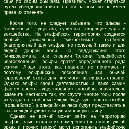
себя по своим обычаям. Правитель может стараться
путем убеждения влиять на эти законы, но не имеет
права их отменять.
Кроме того, не следует забывать, что эльфы -
"волшебные" существа, существа, творящие чары и
волшебство. На эльфийских территориях создается
особый, уникальный "микроклимат", особенно
благоприятный для эльфов, но полезный также и для
людей доброй воли. На поддержание этого
"микроклимата", или, словами Толкина, "эльфийского
благословения", эльфы тратят определенного рода
усилия. Люди этого, как правило, не понимают, и
поэтому эльфийские песнопения или обычай
королевской охоты для них могут выглядеть странно.
Однако эльфы своей деятельностью и даже самим
фактом своего существования способны значительно
изменить местность так, что спустя многие годы после
их ухода на этой земле люди будут чувствовать особое
"волшебство", а эльфийские леса будут представлять в
глазах людей удивительную и манящую тайну.
Однако не всякий может зайти на территорию
эльфов, злые люди и их намерения (не говоря уж об
орках и прочих тварях) могут испоганить эльфийскую