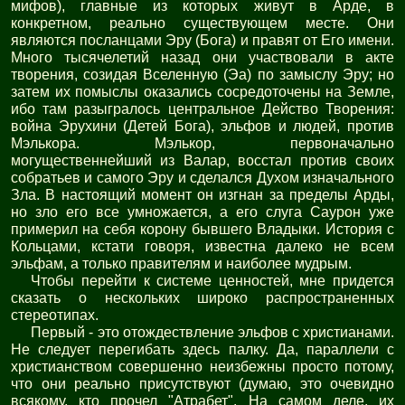
мифов), главные из которых живут в Арде, в
конкретном, реально существующем месте. Они
являются посланцами Эру (Бога) и правят от Его имени.
Много тысячелетий назад они участвовали в акте
творения, созидая Вселенную (Эа) по замыслу Эру; но
затем их помыслы оказались сосредоточены на Земле,
ибо там разыгралось центральное Действо Творения:
война Эрухини (Детей Бога), эльфов и людей, против
Мэлькора. Мэлькор, первоначально
могущественнейший из Валар, восстал против своих
собратьев и самого Эру и сделался Духом изначального
Зла. В настоящий момент он изгнан за пределы Арды,
но зло его все умножается, а его слуга Саурон уже
примерил на себя корону бывшего Владыки. История с
Кольцами, кстати говоря, известна далеко не всем
эльфам, а только правителям и наиболее мудрым.
Чтобы перейти к системе ценностей, мне придется
сказать о нескольких широко распространенных
стереотипах.
Первый - это отождествление эльфов с христианами.
Не следует перегибать здесь палку. Да, параллели с
христианством совершенно неизбежны просто потому,
что они реально присутствуют (думаю, это очевидно
всякому, кто прочел "Атрабет". На самом деле, их