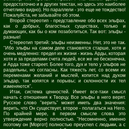
предостаточно и в других текстах, но здесь это наиболее
отчетливо видно). Но параллели - это еще не тождество!
Пожалуйста, не забывайте об этом.
Второй стереотип - представление обо всех эльфах,
как о добрых, благостных существах, только и
думающих, как бы о ком позаботиться. Так вот: эльфы -
разные!
Стереотип третий: эльфы неизменны. Нет, это не так.
"Ибо эльфы на самом деле становятся старше, хотя и
очень медленно: предел их жизни - жизнь Арды, которая
хотя и за пределами счета людей, все же не бесконечна,
и Арда тоже стареет. Более того, дух и тело у эльфов не
раздельны, но согласны. Как тяжесть лет, со всеми их
переменами желаний и мыслей, копится над духом
эльдар, так копятся и порывы; и склонности их тел
изменяются".
Итак, система ценностей. Имеет все-таки смысл
начать с отношения к Творцу. Все эльфы в него верят.
Русское слово "верить" может иметь два значения:
верить, что Он существует, второе - полагаться на Него.
По крайней мере, в первом смысле слова это
утверждение верно полностью. "Несомненно, именно
поэтому он [Моргот] полностью преуспел с людьми, а с