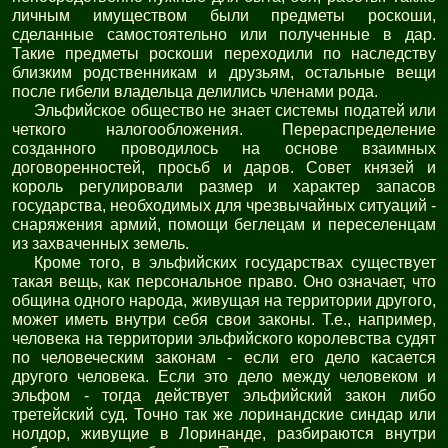
личным имуществом были предметы роскоши,
сделанные самостоятельно или полученные в дар.
Такие предметы роскоши переходили по наследству
близким родственникам и друзьям, остальные вещи
после гибели владельца делились членами рода.
Эльфийское общество не знает системы податей или
четкого налогообложения. Перераспределение
созданного проводилось на основе взаимных
договоренностей, просьб и даров. Совет князей и
король регулировали размер и характер запасов
государства, необходимых для чрезвычайных ситуаций -
снаряжения армий, помощи беглецам и переселенцам
из захваченных земель.
Кроме того, в эльфийских государствах существует
такая вещь, как персональное право. Оно означает, что
община одного народа, живущая на территории другого,
может иметь внутри себя свои законы. Т.е., например,
человека на территории эльфийского королевства судят
по человеческим законам - если его дело касается
другого человека. Если это дело между человеком и
эльфом - тогда действует эльфийский закон либо
третейский суд. Точно так же лоринандские синдар или
нолдор, живущие в Лоринанде, разбираются внутри