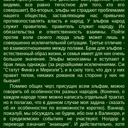
видимо, все равно тягостное для того, кто его
совершает). Во-вторых, эльфы не страдают проблемами
нашего общества, заставляющим нас привычно
противопоставлять власть и народ. У эльфов народ
служит правителю, правитель служит народу. Их
обязательства и ответственность взаимны. Пойти
против воли своего лорда эльф может лишь в
совершенно исключительной ситуации. Третье отличие -
во взаимоотношениях между полами. Брак для эльфов -
естественный образ жизни, и семья имеет для них очень
большое значение. Эльфы моногамны и вступают в
брак лишь однажды (за редчайшими исключениями. См
"Статут Финвэ и Мириэли"), и в силу того, что дух у них
правит телом, никаких романов на стороне у них не
бывает!
Помимо общих черт, присущих всем эльфам, можно
говорить об особенностях разных народов. (Конечно, о
каждом народе тоже можно написать отдельный трактат,
но я полагаю, что в данном случае моя задача - сказать
об их особенностях по возможности коротко). Ваниар,
пожалуй, мы обсуждать не будем, ибо они в Валиноре, и
в средиземских событиях не участвуют. Нолдор в
переводе означает "знающие". И действительно, хотя