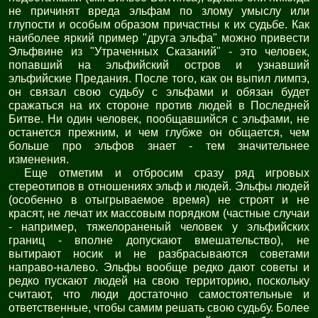
не причинят вреда эльфам по злому умыслу или
глупости и особым образом причастны к их судьбе. Как
наиболее яркий пример "друга эльфа" можно привести
Эльфвине из "Утраченных Сказаний" - это человек,
попавший на эльфийский остров и узнавший
эльфийские Предания. После того, как он выпил лимпэ,
он связал свою судьбу с эльфами и обязан будет
сражаться на их стороне против людей в Последней
Битве. Ни один человек, пообщавшийся с эльфами, не
останется прежним, и чем глубже он общается, чем
больше про эльфов знает - тем значительнее
изменения.
Еще отметим и отбросим сразу ряд игровых
стереотипов в отношениях эльф и людей. Эльфы людей
(особенно в отыгрываемое время) не строят и не
красят, не лечат их массовым порядком (частные случаи
- например, тяжелораненый человек у эльфийских
границ - вполне допускают вмешательство), не
вытирают носик и не разбрасываются советами
направо-налево. Эльфы вообще редко дают советы и
редко пускают людей на свою территорию, поскольку
считают, что люди достаточно самостоятельные и
ответственные, чтобы самим решать свою судьбу. Более