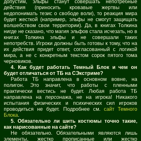
допустим, эльфы станут совершать непотребные
действия (приносить кровавые жертвы или
недопонимать тезис о свободе воли), то реакция мира
будет жесткой (например, эльфы не смогут защищать
волшебством свои территории). Да, в книгах Толкина
нигде не сказано, что магия эльфов стала исчезать, но в
книгах Толкина эльфы и не совершали таких
непотребств. Игроки должны быть готовы к тому, что на
их действия придет ответ, согласованный с логикой
мира, а не с конкретным текстом сорок пятого тома
черновиков.
4. Как будет работать Темный Блок и чем он
будет отличаться от ТБ на СЭкстриме?
Работа ТБ направлена в основном вовне, на
полигон. Это значит, что работы с пленными
практически вестись не будет. Любая работа ТБ
направлена на
персонажа
, не на игрока! Никакого
испытания физических и психических сил игроков
проводиться не будет. Подробнее см.
сайт Темного
Блока
.
5. Обязательно ли шить костюмы точно такие,
как нарисованные на сайте?
Не обязательно. Обязательными являются лишь
элементы, жестко прописанные или жестко