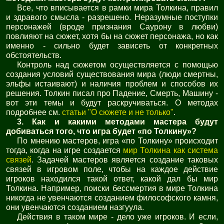
Все, что вписывается в рамки мира Толкина, правил
и здравого смысла - разрешено. Неразумные поступки
персонажей (вроде признания Саурону в любви)
повлияют на сюжет, хотя бы на сюжет персонажа, но как
именно - сильно будет зависеть от конкретных
обстоятельств.
Контроль над сюжетом осуществляется с помощью
создания условий существования мира (люди смертны,
эльфы истаивают) и наличия проблем и способов их
решения. Толкин писал про Падение, Смерть, Машину -
вот эти темы и будут раскручиваться. О методах
подробнее см.
статьи "О сюжете и не только"
.
3. Как и какими методами мастера будут
добиваться того, что игра будет «по Толкину»?
По мнению мастеров, игра «по Толкину» происходит
тогда, когда на игре создается
мир Толкина как система
связей
. Задачей мастеров является создание таковых
связей в игровом поле, чтобы на каждое действие
игроков находился такой ответ, какой дал бы мир
Толкина. Например, поиски бессмертия в мире Толкина
никогда не увенчаются созданием философского камня,
они увенчаются созданием назгуула.
Действия в таком мире - дело уже игроков. И если,