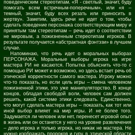
поведенческим стереотипам. «Я - светлый, значит, буду
помогать всем встречным-поперечным», или «я –
темный, значит, буду всех резать или приносить в
жертву». Заметим, здесь речи не идет о том, чтобы
сделать поведение персонажа соответствующим миру и
принятым там стереотипам – речь идет о соответствии
не мировым, а пожизненным стереотипам игроков. В
результате получается «абстрактная фэнтэзи» в лучшем
случае.
Напоминаю, что речь идет о моральных выборах
ПЕРСОНАЖА. Моральные выборы игрока на игре
мастера РИ не касаются. Попытка объяснить что-то с
помощью РИ может и возможно, но здесь встает речь об
этической корректности самого мастера. Игроку можно
что-то показать, но если цель игры – смена человеком
пожизненной этики, это уже манипуляторство. В конце
концов, обладая свободой воли, человек сам должен
решить, какой системе этики следовать. Единственно,
что могут сделать мастера игры – показать, как тот или
иной выбор влияет на мир игры. И не более того.
Задумается ли человек или нет, перенесет игровой опыт
в жизнь или он останется у него на уровне развлечения
– дело игрока и только игрока, но никак не мастера. Не
нужно изображать пророков и гуру, в этической области