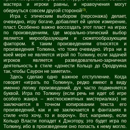
мастера и игроки равны, и нравоучения могут
(3)
обернуться совсем другой стороной
.
Игра с этическим выбором (персонажа) делает,
очевидно, игру богаче, добавляет ей целое измерение,
пласт. Особенно важно воссоздать этот пласт на играх
по произведениям, где морально-этический выбор
является мирообразующим и сюжетообразующим
фактором. К таким произведениям относятся и
произведения Толкина, что тоже очевидно. Игра ни в
коей мере не является игрой по Толкину, если задачей
игроков является разведовательно-зарничная
деятельность в стиле «донести Кольцо до Ородруина
так, чтобы Саурон не заметил».
Здесь сделаю одно важное отступление. Когда
говорят «играть по Толкину», редко имеют в виду
именно логику произведений, дух часто подменяется
буквой. Игра по Толкину (если речь не идет об игре
особого жанра – жесткосюжетных мистериалках) не
заключается в точном копировании текста его
произведений, как и не заключается в фантазиях в
стиле «что хочу, то и ворочу». Вот, например, если
Кольцо Власти попадет к Дэнэтору, это будет игра по
Толкину, ибо в произведении оно попасть к нему могло.