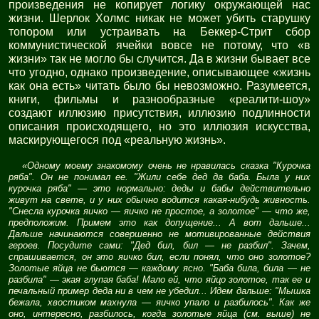
произведения не копирует логику окружающей нас
жизни. Шерлок Холмс никак не может убить старушку
топором или устраивать на Беккер-Стрит сбор
коммунистической ячейки вовсе не потому, что «в
жизни» так не могло бы случится. Да в жизни бывает все
что угодно, однако произведение, описывающее «жизнь
как она есть» читать было бы невозможно. Разумеется,
книги, фильмы и разнообразные «реалити-шоу»
создают иллюзию присутствия, иллюзию подлинности
описания происходящего, но это иллюзия искусства,
маскирующегося под «реальную жизнь».
«Одному моему знакомому очень не нравилась сказка "Курочка
ряба". Он не понимал ее. "Жили себе дед да баба. Была у них
курочка ряба" — это нормально: деды и бабы действительно
живут на свете, и у них обычно водится какая-нибудь живность.
"Снесла курочка яичко — яичко не простое, а золотое" — что же,
предположим. Примем это как допущение... А вот дальше...
Дальше начинаются совершенно не мотивированные действия
героев. Посудите сами: "Дед бил, бил — не разбил". Зачем,
спрашивается, он это яичко бил, если понял, что оно золотое?
Золотые яйца не бьются — каждому ясно. "Баба била, била — не
разбила" — экая глупая баба! Мало ей, что яйцо золотое, так ее и
печальный пример деда ни в чем не убедил... Идем дальше: "Мышка
бежала, хвостиком махнула — яичко упало и разбилось". Как же
оно, интересно, разбилось, когда золотые яйца (см. выше) не