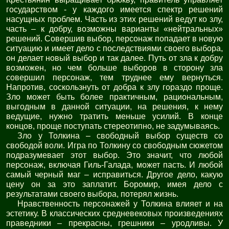
государством - у каждого имеется спектр решений
насущных проблем. Часть из этих решений ведут ко злу,
часть – к добру, возможны варианты «нейтральных»
решений. Совершив выбор, персонаж попадает в новую
ситуацию и имеет дело с последствиями своего выбора,
он делает новый выбор и так далее. Путь от зла к добру
возможен, но чем больше выборов в сторону зла
совершил персонаж, тем труднее ему вернуться.
Напротив, соскользнуть от добра к злу гораздо проще.
Зло может быть более практичным, рациональным,
выгодным в данной ситуации, на решения, к нему
ведущие, нужно тратить меньше усилий. В конце
концов, проще поступать стереотипно, не задумываясь.
Зло у Толкина – свободный выбор существ со
свободой воли. Игра по Толкину со свободным сюжетом
подразумевает этот выбор. Это значит, что любой
персонаж, включая Гиль-Галада, может пасть. И любой
самый черный маг – исправиться. Другое дело, какую
цену он за это заплатит. Боромир, имея дело с
результатами своего выбора, потерял жизнь.
Нравственность персонажей у Толкина влияет и на
эстетику. В классических средневековых произведениях
праведники – прекрасны, грешники – уродливы. У