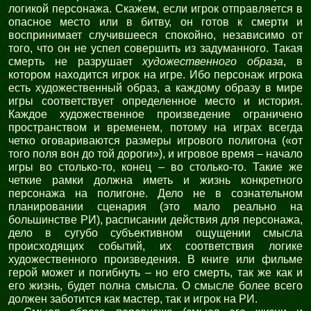
логикой персонажа. Скажем, если игрок отправляется в
опасное место или в битву, он готов к смерти и
воспринимает случившееся спокойно, независимо от
того, что он не успел совершить из задуманного. Такая
смерть не разрушает
художественного образа
, в
котором находится игрок на игре. Ибо персонаж игрока
есть художественный образ, а каждому образу в мире
игры соответствует определенное место и история.
Каждое художественное произведение ограничено
пространством и временем, потому на играх всегда
четко оговариваются размеры игрового полигона («от
того поля вон до той дороги»), и игровое время – начало
игры во столько-то, конец – во столько-то. Такие же
четкие рамки должна иметь и жизнь конкретного
персонажа на полигоне. Дело не в сознательном
планировании сценария (это мало реально на
большинстве РИ), расписании действия для персонажа,
дело в сугубо субъективном ощущении смысла
происходящих событий, их соответствия логике
художественного произведения. В книге или фильме
герой может и погибнуть – но его смерть, так же как и
его жизнь, будет полна смысла. О смысле более всего
должен заботится как мастер, так и игрок на РИ.