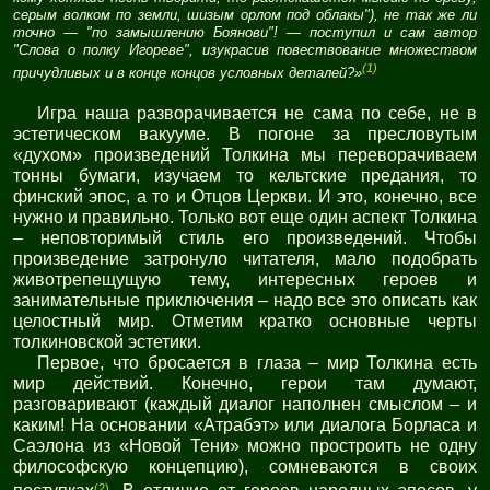
серым волком по земли, шизым орлом под облакы"), не так же ли
точно — "по замышлению Боянови"! — поступил и сам автор
"Слова о полку Игореве", изукрасив повествование множеством
(1)
причудливых и в конце концов условных деталей?»
Игра наша разворачивается не сама по себе, не в
эстетическом вакууме. В погоне за пресловутым
«духом» произведений Толкина мы переворачиваем
тонны бумаги, изучаем то кельтские предания, то
финский эпос, а то и Отцов Церкви. И это, конечно, все
нужно и правильно. Только вот еще один аспект Толкина
– неповторимый стиль его произведений. Чтобы
произведение затронуло читателя, мало подобрать
животрепещущую тему, интересных героев и
занимательные приключения – надо все это описать как
целостный мир. Отметим кратко основные черты
толкиновской эстетики.
Первое, что бросается в глаза – мир Толкина есть
мир действий. Конечно, герои там думают,
разговаривают (каждый диалог наполнен смыслом – и
каким! На основании «Атрабэт» или диалога Борласа и
Саэлона из «Новой Тени» можно простроить не одну
философскую концепцию), сомневаются в своих
(2)