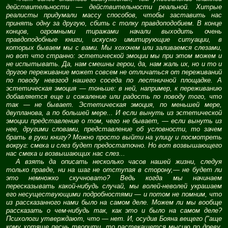
действительности — действительности реальной. Хитрые
реалисты придумали массу способов, чтобы заставить нас
принять одну за другую, сбить с толку правдоподобием. В конце
концов, огромными тиражами начали выходить очень
правдоподобные книги, искусно имитирующие ситуации, в
которых бываем мы с вами. Мы хохочем или заливаемся слезами,
но вот что странно: эстетической эмоции мы при этом можем и
не испытывать. Да, нам смешны герои, да, нам жаль их, но и то и
другое переживание может совсем не отличаться от переживаний
по поводу невзгод нашего соседа по лестничной площадке. А
эстетическая эмоция — тоньше: в ней, например, к переживанию
добавляется еще и сожаление или радость по поводу того, что
так — не бывает. Эстетическая эмоция, по меньшей мере,
двупланова, а по большей мере... И если вынуть из эстетической
эмоции представление о том, чего не бывает, — если вынуть из
нее, другими словами, представление об условности, то зачем
брать в руки книгу? Можно просто выйти на улицу и посмотреть
вокруг: смеха и слез будет предостаточно. Но вот возвышающего
нас смеха и возвышающих нас слез...
А взять да описать несколько часов нашей жизни, следуя
только правде, ни на шаг не отступая в сторону,— не будет ли
это немножко скучновато? Ведь когда мы начинаем
пересказывать какой-нибудь случай, мы волей-неволей украшаем
его несуществующими подробностями — и потом не помним, что
из рассказанного нами было на самом деле. Можем ли мы вообще
рассказать о чем-нибудь так, как это и было на самом деле?
Психологи утверждают, что — нет. И, осудив Бояна вещего ("аще
кому хотяше песнь творити, то растекашется мысию по древу,