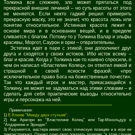
Толкина все сложнее, зло может прятаться под
прекрасной внешне личиной – но суть красоты от этого
не меняется. Если некто гадкий решил примерить
прекрасную маску, это не значит, что красота ложь или
понятие относительное. Истинная красота лежит в
основе мира и в основании вещей, и в пределе
сливается с благом. Потому-то у Толкина Валар и эльфы
красивы, Моргот, Саурон и орки – отвратительны.
Эстетика идет в паре с этикой, они дополняют друг
друга и сходятся у своих истоков. Ибо исток всему –
благ и красив. Когда у Толкина как-то наивно спросили, о
чем он написал «Властелин Колец», он ответил емкой и
страшной в своей ясности фразой: «про
исключительное право Бога на божественные почести».
Так что каждый игрок и мастер, прикасающийся к
Толкину, не может не задуматься над этими словами – и
сделать для себя практические выводы относительно
игры и персонажа на ней.
Примечания:
1)
Е.Клюев "Между двух стульев"
.
2) Как Арагорн во "Властелине Колец" или Тар-Мэнэльдур в
"Алдарионе и Эрэндис".
3) Разумеется, мастера имеют свою этическую позицию и в игре ее
демонстрируют. Однако одно дело показать позицию "в этом случае