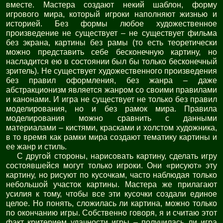
вместе. Мастера создают некий шаблон, форму
игрового мира, который игроки наполняют жизнью и
историей. Без формы любое художественное
произведение не существует – не существует фильма
без экрана, картины без рамы (то есть теоретически
можно представить себе бесконечную картину, но
насладится ею в состоянии был бы только бесконечный
зритель). Не существует художественного произведения
без правил оформления, без жанра – даже
абстракционизм является жанром со своими правилами
и канонами. И игра не существует не только без правил
моделирования, но и без рамок мира. Правила
моделирования можно сравнить с данными
материалами – кистями, красками и холстом художника,
в то время как рамки мира создают тематику картины и
ее жанр и стиль.
С другой стороны, нарисовать картину, сделать игру
состоявшейся могут только игроки. Они «рисуют» эту
картину, но рисуют по кусочкам, часто наблюдая только
небольшой участок картины. Мастера же прилагают
усилия к тому, чтобы все эти кусочки создали единое
целое. Но понять, сложилась ли картина, можно только
по окончанию игры. Собственно говоря, я и считаю этот
факт критерием удачности игры – получилась ли игра