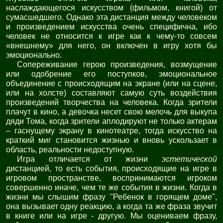
наслаждающегося искусством (фильмом, книгой) от
сумасшедшего. Однако эта дистанция между человеком
и произведением искусства очень специфична, ибо
человек не относится к игре как к чему-то совсем
«внешнему» для него, он включен в игру хотя бы
эмоционально.
Сопереживание герою произведения, возмущение
или одобрение его поступков, эмоциональное
объединение с происходящим на экране (или на сцене,
или на холсте) составляют самую суть воздействия
произведений творчества на человека. Когда зрители
плачут в кино, а девочка несет свою мелочь для выкупа
дяди Тома, когда зрители аплодируют не только актерам
– гаснущему экрану в кинотеатре, тогда искусство на
краткий миг становится жизнью и вновь ускользает в
область, реальности недоступную.
Игра отличается от жизни
эстетической
дистанцией, то есть события, происходящие на игре в
игровом пространстве, воспринимаются игроком
совершенно иначе, чем те же события в жизни. Когда в
жизни мы слышим фразу "Ребенок в горящем доме",
она вызывает одну реакцию, а когда та же фраза звучит
в книге или на игре - другую. Мы оцениваем фразу,