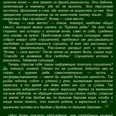
золотое яичко — это привет из другой реальности. Это бабочка,
залетевшая в комнату, где ей не выжить. Это персиковая
косточка, брошенная в снег, где ничего не вырастет из нее. Это
прекрасное стихотворение на не известном никому языке... "Дар
напрасный, дар случайный". Всему — свое место.
"Всему — свое место" — таков, пожалуй, наиболее общий
смысл, который можно извлечь из "Курочки рябы". Но вот что
странно: вне истории о золотом яичке, само по себе, суждение
это никому не нужно. Представим себе такую ситуацию: некто
собрал вокруг себя слушателей, предложил им рассаживаться
поудобнее и приготовиться слушать. И вот они расселись по
местам, приготовились. Рассказчик раскрыл рот и произнес:
"Всему — свое место". После этого он, может быть, сказал еще:
"Спасибо за внимание. Все свободны". Слушатели встали и
разошлись. Забавная ситуация...
Теперь спросим себя: какую информацию получили слушатели?
Да, пожалуй, никакой. Однако то же суждение, добытое ими из
сказки о курочке рябе самостоятельно — пусть и
несформулированное, — имело бы гораздо большую ценность. Так
рыбак подолгу сидит с удочкой у реки, вылавливая крохотного
карасика, в то время как дома ждет его суп из судака. Так
мальчишка взбирается на самую верхушку дерева за маленьким
кислым яблочком, не обращая внимания на спелые плоды, упавшие
на землю. И так бродим мы по дальним дорогам мира, чтобы в
конце жизни понять, что значит родина, и вернуться к ней, —
(1)
кружными путями все бродим и бродим по дальним дорогам»…
«Нет более опасного заблуждения, чем уподобление книжной