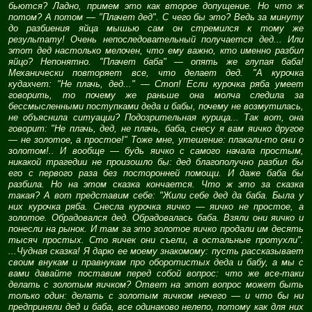
бьются? Ладно, примем это как второе допущение. Но что ж
потом? А потом — "Плачет дед". С чего бы это? Ведь за минуту
до разбиения яйца мышью сам он стремился к тому же
результату! Очень непоследовательный получается дед... Или
этот дед настолько мелочен, что ему важно, кто именно разбил
яйцо? Непонятно. "Плачет баба" — опять же глупая баба!
Механически повторяет все, что делает дед. "А курочка
кудахчет: "Не плачь, дед..." — Стоп! Если курочка ряба умеет
говорить, то почему же раньше она молча следила за
бессмысленными поступками деда и бабы, почему не возмутилась,
не объяснила ситуации? Подозрительная курица... Так вот, она
говорит: "Не плачь, дед, не плачь, баба, снесу я вам яичко другое
— не золотое, а простое!" Тоже мне, утешение: плакали-то они о
золотом!.. И вообще — будь яичко с самого начала простым,
никакой трагедии не произошло бы: дед благополучно разбил бы
его с первого раза без посторонней помощи. И даже баба бы
разбила. Но на этом сказка кончается. Что ж это за сказка
такая? А вот представим себе: "Жили себе дед да баба. Была у
них курочка ряба. Снесла курочка яичко — яичко не простое, а
золотое. Обрадовался дед. Обрадовалась баба. Взяли они яичко и
понесли на рынок. И там за это золотое яичко продали им десять
тысяч простых. Сто яичек они съели, а остальные протухли".
...Чудная сказка! Я дарю ее моему знакомому: пусть рассказывает
своим внукам и правнукам про оборотистых деда и бабу, а мы с
вами давайте поставим перед собой вопрос: что же все-таки
делать с золотым яичком? Ответ на этот вопрос может быть
только один: делать с золотым яичком нечего — и что бы ни
предприняли дед и баба, все одинаково нелепо, потому как для них