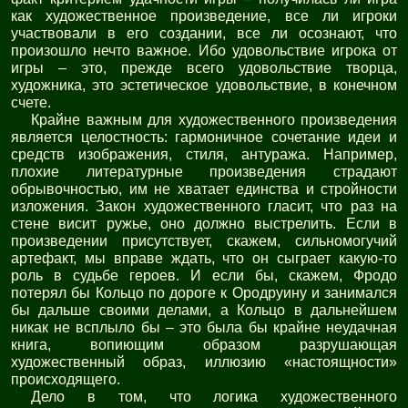
как художественное произведение, все ли игроки
участвовали в его создании, все ли осознают, что
произошло нечто важное. Ибо удовольствие игрока от
игры – это, прежде всего удовольствие творца,
художника, это эстетическое удовольствие, в конечном
счете.
Крайне важным для художественного произведения
является целостность: гармоничное сочетание идеи и
средств изображения, стиля, антуража. Например,
плохие литературные произведения страдают
обрывочностью, им не хватает единства и стройности
изложения. Закон художественного гласит, что раз на
стене висит ружье, оно должно выстрелить. Если в
произведении присутствует, скажем, сильномогучий
артефакт, мы вправе ждать, что он сыграет какую-то
роль в судьбе героев. И если бы, скажем, Фродо
потерял бы Кольцо по дороге к Ородруину и занимался
бы дальше своими делами, а Кольцо в дальнейшем
никак не всплыло бы – это была бы крайне неудачная
книга, вопиющим образом разрушающая
художественный образ, иллюзию «настоящности»
происходящего.
Дело в том, что логика художественного