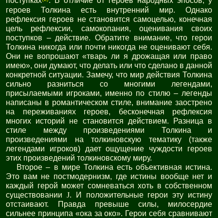
поступках
. В отличие от героев народных эпосов, у
героев Толкина есть внутренний мир. Однако
рефлексия героев не становится самоцелью, конечная
цель рефлексии, самокопания, оценивания своих
поступков – действие. Обратите внимание, что герои
Толкина никогда или почти никогда не оценивают себя.
Они не вопрошают «тварь ли я дрожащая или право
имею», они думают, что делать или что сделано в данной
конкретной ситуации. Замечу, что мир действия Толкина
сильно разниться со многими легендами,
присылаемыми игроками, именно по стилю – легенды
написаны в романтическом стиле, внимание заострено
на переживаниях героев, бесконечная рефлексия
многих историй не становится действием. Разница в
стиле между произведениями Толкина и
произведениями на толкиновскую тематику (также
легендами игроков) дает ощущение чуждости героев
этих произведений толкиновскому миру.
Второе – в мире Толкина есть объективная истина.
Это вам не постмодернизм, где истины вообще нет и
каждый герой может сомневаться хоть в собственном
существовании
J
. И положительные герои эту истину
отстаивают. Правда превыше силы, милосердие
сильнее принципа «ока за око». Герои себя сравнивают