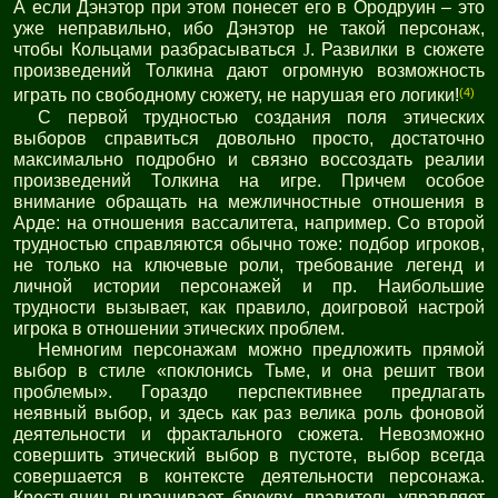
А если Дэнэтор при этом понесет его в Ородруин – это
уже неправильно, ибо Дэнэтор не такой персонаж,
чтобы Кольцами разбрасываться
J
. Развилки в сюжете
произведений Толкина дают огромную возможность
(4)
играть по свободному сюжету, не нарушая его логики!
С первой трудностью создания поля этических
выборов справиться довольно просто, достаточно
максимально подробно и связно воссоздать реалии
произведений Толкина на игре. Причем особое
внимание обращать на межличностные отношения в
Арде: на отношения вассалитета, например. Со второй
трудностью справляются обычно тоже: подбор игроков,
не только на ключевые роли, требование легенд и
личной истории персонажей и пр. Наибольшие
трудности вызывает, как правило, доигровой настрой
игрока в отношении этических проблем.
Немногим персонажам можно предложить прямой
выбор в стиле «поклонись Тьме, и она решит твои
проблемы». Гораздо перспективнее предлагать
неявный выбор, и здесь как раз велика роль фоновой
деятельности и фрактального сюжета. Невозможно
совершить этический выбор в пустоте, выбор всегда
совершается в контексте деятельности персонажа.
Крестьянин выращивает брюкву, правитель управляет