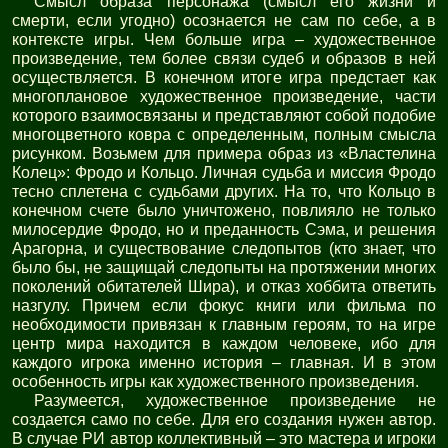
Смысл образа персонажа (смысл его жизни и
смерти, если угодно) осознается не сам по себе, а в
контексте игры. Чем больше игра – художественное
произведение, тем более связи судеб и образов в ней
осуществляется. В конечном итоге игра предстает как
многоплановое художественное произведение, части
которого взаимосвязаны и представляют собой подобие
многоцветного ковра с определенным, полным смысла
рисунком. Возьмем для примера образ из «Властелина
Колец»: Фродо и Кольцо. Личная судьба и миссия Фродо
тесно сплетена с судьбами других. На то, что Кольцо в
конечном счете было уничтожено, повлияло не только
милосердие Фродо, но и преданность Сэма, и решения
Арагорна, и существование следопытов (кто знает, что
было бы, не защищай следопыты на протяжении многих
поколений обитателей Шира), и отказ хоббита ответить
назгулу. Причем если фокус книги или фильма по
необходимости привязан к главным героям, то на игре
центр мира находится в каждом человеке, ибо для
каждого игрока именно история – главная. И в этом
особенность игры как художественного произведения.
Разумеется, художественное произведение не
создается само по себе. Для его создания нужен автор.
В случае РИ автор коллективный – это мастера и игроки