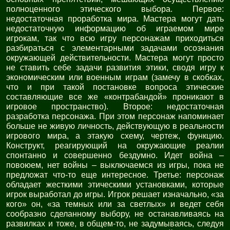
полноценного этического выбора. Первое:
недостаточная проработка мира. Мастера могут дать
недостаточную информацию об играемом мире
игрокам, так что всю игру персонажам приходиться
разбираться с элементарными задачами осознания
окружающей действительности. Мастера могут просто
не ставить себе задачи развития этики, сводя игру к
экономическим или военным играм (замечу в скобках,
что и при такой постановке вопроса этические
составляющие все же «контрабандой» проникают в
игровое пространство). Второе: недостаточная
разработка персонажа. При этом персонаж напоминает
больше не живую личность, действующую в реальности
игрового мира, а этакую схему, чертеж, функцию.
Конструкт, реагирующий на окружающие реалии
спонтанно и совершенно бездумно. Идет война –
повоюем, нет войны – выключаемся из игры, пока не
предложат что-то еще интересное. Третье: персонаж
обладает жесткими этическими установками, которые
игрок выработал до игры. Игрок решает изначально, «за
кого» он, «за темных или за светлых» и ведет себя
сообразно сделанному выбору, не останавливаясь на
развилках и тоже, в общем-то, не задумываясь, следуя