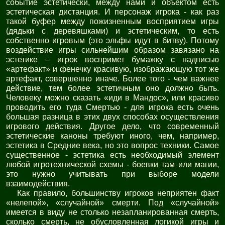
событие эстетически, между нами и объектом есть
эстетическая дистанция. И персонаж игрока - как раз
такой буфер между пожизненным восприятием игры
(дядьки с деревяшками) и эстетическим, то есть
собственно игровым (это эльфы идут в битву). Потому
воздействие игры сильнейшим образом завязано на
эстетике – игрок воспримет бумажку с надписью
«артефакт» и фенечку красивую, изображающую тот же
артефакт, совершенно иначе. Более того - чем важнее
действие, тем более эстетичным оно должно быть.
Человеку можно сказать «иди в Мандос», или красиво
проводить его туда Смертью - для игрока есть очень
большая разница в этих двух способах осуществления
игрового действия. Другое дело, что современный
эстетические каноны требуют иного, чем, например,
эстетика в Средние века, но это вопрос техники. Самое
существенное - эстетика есть необходимый элемент
любой игротехнической схемы - боевки там или магии,
это нужно учитывать при выборе модели
взаимодействия.
Как правило, большинству игроков неприятен факт
«нелепой», «случайной» смерти. Под «случайной»
имеется в виду не столько незапланированная смерть,
сколько смерть, не обусловленная логикой игры и