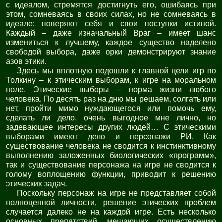
с идеалом, стремятся достигнуть его, ошибаясь при
этом, сомневаясь в своих силах, но не сомневаясь в
идеале; поверяют себя и свои поступки истиной.
Каждый – даже изначальный Враг – имеет шанс
измениться к лучшему, каждое существо наделено
свободой выбора, даже орки демонстрируют знание
азов этики.
Здесь мы вплотную подошли к главной цели игр по
Толкину – к этическим выборам, к игре на моральном
поле. Этические выборы – норма жизни любого
человека. По десять раз на дню мы решаем, солгать или
нет, пройти мимо нуждающегося или помочь ему,
сделать ли дело, очень выгодное мне лично, но
задевающее интересы других людей… С этическими
выборами имеют дело и персонажи РИ. Как
существование человека не сводится к инстинктивному
выполнению заложенных биологических «программ»,
так и существование персонажа на игре не сводится к
голому воплощению функции, приводит к решению
этических задач.
Поскольку персонаж на игре не представляет собой
полноценной личности, решение этических проблем
случается далеко не на каждой игре. Есть несколько
основных препятствий, мешающих осуществлению