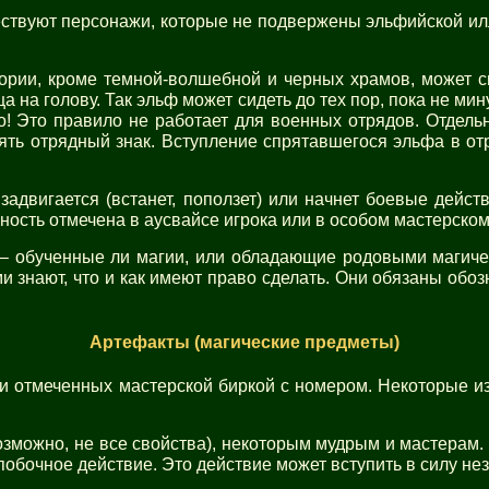
ествуют персонажи, которые не подвержены эльфийской илл
рии, кроме темной-волшебной и черных храмов, может с
 на голову. Так эльф может сидеть до тех пор, пока не ми
о! Это правило не работает для военных отрядов. Отдель
нять отрядный знак. Вступление спрятавшегося эльфа в от
адвигается (встанет, поползет) или начнет боевые действи
ность отмечена в аусвайсе игрока или в особом мастерско
– обученные ли магии, или обладающие родовыми магиче
 знают, что и как имеют право сделать. Они обязаны обозн
Артефакты (магические предметы)
 и отмеченных мастерской биркой с номером. Некоторые и
озможно, не все свойства), некоторым мудрым и мастерам.
побочное действие. Это действие может вступить в силу не