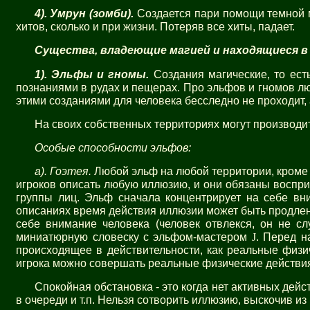
4). Умрун (зомби).
Создается пари помощи темной м
хитов, сколько и при жизни. Потеряв все хиты, падает.
Существа, владеющие магией и находящиеся в
1). Эльфы и гномы.
Создания магические, то ес
познаниями в рудах и пещерах. Про эльфов и гномов люд
этими созданиями для человека бесследно не проходит, 
На своих собственных территориях могут производит
Особые способности эльфов:
а). Гоэтея.
Любой эльф на любой территории, кроме 
игроков описать любую иллюзию, и они обязаны воспри
группы лиц. Эльф сначала концентрирует на себе вн
описаниях время действия иллюзии может быть продлено
себе внимание человека (человек отвлекся, он не с
миниатюрную словеску с эльфом-мастером
J
. Перед н
происходящее в действительности, как реальные физич
игрока можно совершать реальные физические действи
Спокойная обстановка - это когда нет активных дейс
в очереди и т.п. Нельзя сотворить иллюзию, выскочив и