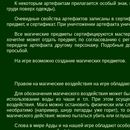
К некоторым артефактам прилагается особый знак, 
груди поверх одежды).
Очевидные свойства артефактов записаны в сертиф
предмет, и сертификат. При уничтожении артефакта уни
Все магические предметы сертифицируются мастера
хочет/не может отдать предмет, по согласованию с р
передачи артефакта другому персонажу. Подобные до
просьбой.
На игре возможно создание магических предметов.
Правом на магические воздействия на игре обладают
Для обозначения магического воздействия может б
использование воды из чаши и т.п. При этом осуще
воздействия. Мага можно остановить физически или сл
необратимо (например, шнур петарды уже горит), то о
магического действия: можно пытаться убить или оглуша
Слова в мире Арды и на нашей игре обладают особо