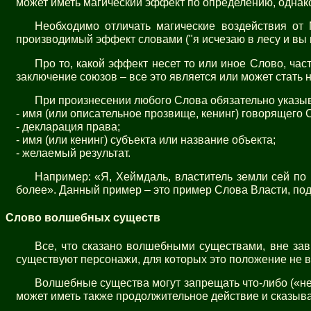
может иметь магический эффект по определению, однак
Необходимо отличать магические воздействия от 
производимый эффект словами ("я исчезаю в лесу и вы 
Про то, какой эффект несет то или иное Слово, час
заключение союзов – все это является или может стат
При произнесении любого Слова обязательно указыв
- имя (или описательное прозвище, кенинг) говорящего 
- декларация права;
- имя (или кенинг) субъекта или название объекта;
- желаемый результат.
Например: «Я, Хеймдаль, властитель земли сей по
более». Данный пример – это пример Слова Власти, по
Слово волшебных существ
Все, что сказано волшебными существами, вне зав
существуют персонажи, для которых это положение не 
Волшебные существа могут запрещать что-либо («не 
может иметь также продолжительное действие и сказыват