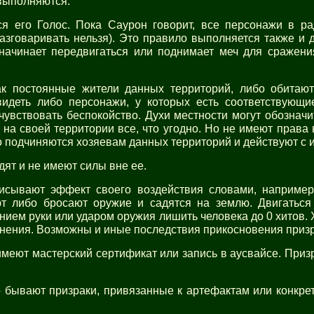
 выполняются.
я его Голос. Пока Саурон говорит, все персонажи в р
азговаривать нельзя). Это правило выполняется также и д
начинает передвигаться или поднимает меч для сражения
как постоянные жители данных территорий, либо обитаю
деть либо персонажи, у которых есть соответствующие
увствовать беспокойство. Духи местности могут обозначи
на своей территории все, что угодно. Но не имеют права
 подчиняются хозяевам данных территорий и действуют с 
дят и не имеют силы вне ее.
сывают эффект своего воздействия словами, например
т либо бросают оружие и садятся на землю. Двигаться 
нием руки или ударом оружия лишить человека до 0 хитов
ранения. Возможны и иные последствия прикосновения призр
меют мастерский сертификат или запись в аусвайсе. Приз
о бывают призраки, привязанные к артефактам или конкр