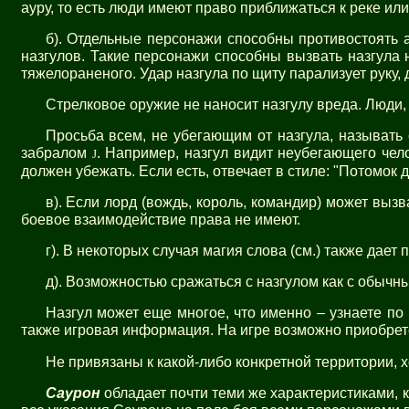
ауру, то есть люди имеют право приближаться к реке или
б). Отдельные персонажи способны противостоять а
назгулов. Такие персонажи способны вызвать назгула 
тяжелораненого. Удар назгула по щиту парализует руку,
Стрелковое оружие не наносит назгулу вреда. Люди,
Просьба всем, не убегающим от назгула, называть 
забралом
. Например, назгул видит неубегающего чело
J
должен убежать. Если есть, отвечает в стиле: "Потомок
в). Если лорд (вождь, король, командир) может вызв
боевое взаимодействие права не имеют.
г). В некоторых случая магия слова (см.) также дает
д). Возможностью сражаться с назгулом как с обы
Назгул может еще многое, что именно – узнаете по 
также игровая информация. На игре возможно приобрет
Не привязаны к какой-либо конкретной территории, х
Саурон
обладает почти теми же характеристиками, 