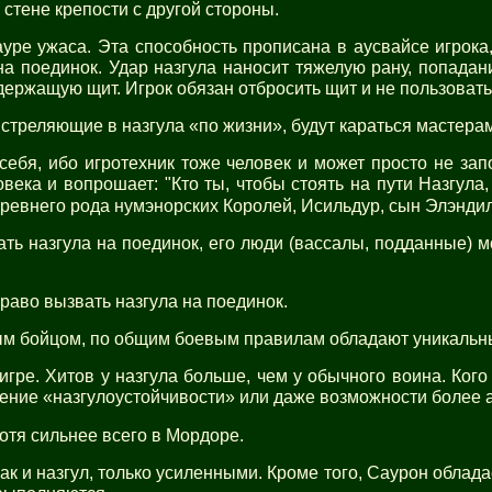
 стене крепости с другой стороны.
уре ужаса. Эта способность прописана в аусвайсе игрока,
на поединок. Удар назгула наносит тяжелую рану, попадан
 держащую щит. Игрок обязан отбросить щит и не пользовать
 стреляющие в назгула «по жизни», будут караться мастера
себя, ибо игротехник тоже человек и может просто не зап
века и вопрошает: "Кто ты, чтобы стоять на пути Назгула,
 древнего рода нумэнорских Королей, Исильдур, сын Элэндил
ать назгула на поединок, его люди (вассалы, подданные) мо
 право вызвать назгула на поединок.
чным бойцом, по общим боевым правилам обладают уникаль
игре. Хитов у назгула больше, чем у обычного воина. Кого
ение «назгулоустойчивости» или даже возможности более а
отя сильнее всего в Мордоре.
как и назгул, только усиленными. Кроме того, Саурон обла