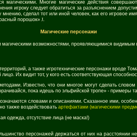
я магическими. Многие магические действия совершают
ения игроку следует обратиться за разъяснением допусти
у мнению, сделал тот или иной человек, как его игровое им
красный порошок»
J
.
Магические персонажи
и магическими возможностями, проявляющимися видимым 
и территорий, а также игротехнические персонажи вроде То
ицо. Их видит тот, у кого есть соответствующая способност
одами. Известно, что они многое могут сделать словом –
борачивайся, пока идешь по эльфийской тропе» - примеры та
значаются словами и описаниями. Сказанное ими, особенн
но также воздействовать
артефактами (магическими предм
я одежда, отсутствие лица (не маска!)
ольшинство персонажей держаться от них на расстоянии не