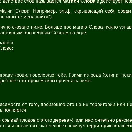
о действие слов называется
магией Слова
и действует нез
Магии Слова. Например, эльф, скрывающий себя среди 
не можете меня найти").
тично сказано ниже. Больше про магию Слова нужно узнава
ь настоящим волшебным Словом на игре.
ается:
Слово;
 праву крови, повелеваю тебе, Грима из рода Хегина, по
дробнее о котором можно прочитать ниже.
исимости от того, произошло это на их территории или н
выполняется.
срывай плодов с этого дерева»), или настоятельно рекоме
ься и после того, как человек покинул территорию волшеб