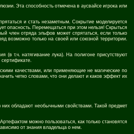
юзии. Эта способность отмечена в аусвайсе игрока или
прятаться и стать незаметным. Сокрытие моделируется
нует опасность. Перемещаться при этом нельзя! Скрыться
ный член отряда эльфов может спрятаться, если только
ряд возможно только на своей или союзной территории.
я (в т.ч. натягивание лука). На полигоне присутствуют
м сертификате.
скими качествами, или применяющие не магические по
ачить четко словами, что они делают и каков эффект их
з них обладают необычными свойствами. Такой предмет
 Артефактом можно пользоваться, как только становятся
зависимо от знания владельца о нем.