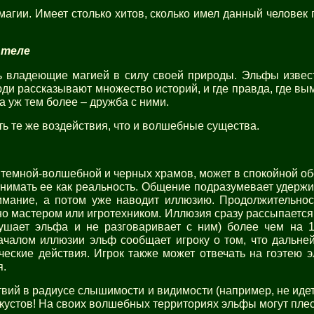
агии. Имеет столько хитов, сколько имел данный человек 
 теле
ть владеющие магией в силу своей природы. Эльфы извес
и рассказывают множество историй, и где правда, где вым
а уж тем более – дружба с ними.
ь те же воздействия, что и волшебные существа.
темной-волшебной и черных храмов, может в спокойной обс
нимать ее как реальность. Общение подразумевает удерж
имание, а потом уже наводит иллюзию. Продолжительнос
 мастером или игротехником. Иллюзия сразу рассыпается, 
лушает эльфа и не разговаривает с ним) более чем на 
ачалом иллюзии эльф сообщает игроку о том, что дальн
еские действия. Игрок также может отвечать на гоэтею э
я.
твий в радиусе слышимости и видимости (например, не идет 
з кустов! На своих волшебных территориях эльфы могут пле