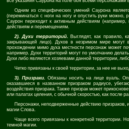
все указания Саурона на поле боя всеми персонажами
Одним из специфических умений Саурона являетс
(переминаться с ноги на ногу и опустить руки можно, р
Саурон переходит к активным действиям (например, 
действиям и перемещениям.
2).
Духи территорий
.
Выглядят, как правило, 
закрывающей лицо). Духов в незримом мире могут ви
прохождении мимо духа местности персонаж может поч
например. Духи территорий могут по умолчанию делать 
Духи либо являются хозяевами данной территории, либо
Четко привязаны к своей территории, за нее не выхо
3). Призраки.
Обязаны носить на лице вуаль. Опи
оказавшиеся в названном призраком радиусе, убегаю
воздействия призрака. Также призрак может прикоснове
или палатах целения, с обычной скоростью, как после 
Персонажи, неподверженные действию призраков, и
магии Слова.
Чаще всего привязаны к конкретной территории. Н
темной магии.