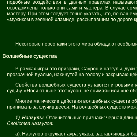
подобные воздействия в данных правилах называютс
осведомлены только они сами и мастера. В случае сомн
мастеру. При этом следует точно указать, что, по вашем
«мужиком в зеленой хламиде, рассыпавшим по дороге 
Некоторые персонажи этого мира обладают особым
Волшебные существа
В рамках игры это призраки, Саурон и назгулы, дух
прозрачной вуалью, накинутой на голову и закрывающей л
Свойства волшебных существ узнаются игровыми мет
судьбу. «Носи отныне этот кулон, не снимая» или «не о
Многие магические действия волшебных существ обо
принимать за случившееся. На волшебных существ мож
1).
Назгулы
.
Отличительные признаки: черная длинна
Свойства назгулов:
а). Назгулов окружает аура ужаса, заставляющая б