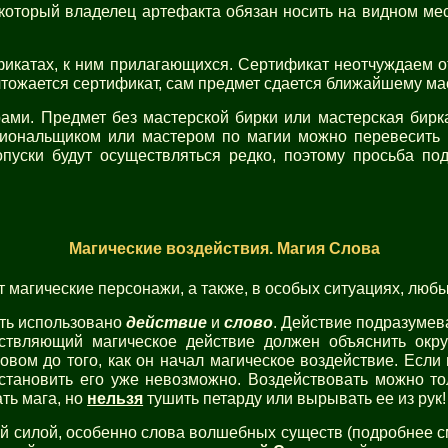
который владелец артефакта обязан носить на видном мест
икатах, к ним прилагающихся. Сертификат неотчуждаем от
чтожается сертификат, сам предмет сдается ближайшему ма
ми. Предмет без мастерской бирки или мастерская бирка
егиональщиком или мастером по магии можно перевесить
пуски будут осуществляться редко, поэтому просьба по
Магические воздействия. Магия Слова
 магические персонажи, а также, в особых ситуациях, любы
ыть использовано
действие
и
слово
. Действие подразумев
ствляющий магическое действие должен объяснить окр
овом до того, как он начал магическое воздействие. Есл
становить его уже невозможно. Воздействовать можно то
ть мага, но
нельзя
тушить петарду или вырывать ее из рук!
й силой, особенно слова волшебных существ (подробнее с