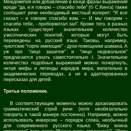
Междометия или добавление в конце фразы выражений
вроде “да, и я говорю – спасибо тебе” (© С.Кинга) также
сообщают речи необходимый местный колорит: “Я все
сказал – и говорю спасибо вам. — И мы говорим –
спасибо тебе, - пробормотал зал”. Кроме того, в разных
языках существует значительное количество
узкоэтнических понятий, которые могут быть
переведены на русский язык. Таковы, например,
чукотские “горло имеющие” - духи-помощники шамана. А
уж про “лицо зашитое” и “лицо недовольное”
предлагается узнать самостоятельно
J
. Значительное
количество подобных выражений можно почерпнуть,
читая мифы и легенды народов мира, желательно в
академических переводах, а не в адаптированных
пересказах для детей.
Третье положение.
В соответствующие моменты можно архаизировать
грамматический строй речи (хотя необязательно
говорить в такой манере постоянно). Например, можно
использовать инверсию – порядок слова, необычный
для современного русского языка: “Вижу воина