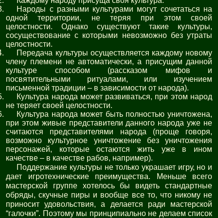
Каждому народу присуща своя культура.
Народы с разными культурами могут сочетаться на
одной территории, не теряя при этом своей
целостности. Однако существуют такие культуры,
сосуществование с которыми невозможно без утраты
целостности.
Передача культуры осуществляется каждому новому
члену племени не автоматически, а присущим данной
культуре способом (рассказом мифов и
посвятительными ритуалами, или изучением
письменной традиции – в зависимости от народа).
Культура народа может развиваться, при этом народ
не теряет своей целостности.
Культура народа может быть полностью уничтожена,
при этом живые представители данного народа уже не
считаются представителями народа (проще говоря,
возможно культурное уничтожение без уничтожения
персонажей, которые остаются жить уже в ином
качестве – в качестве рабов, например).
Поддержание культуры не только украшает игру, но и
дает игротехнические преимущества. Меньше всего
мастерской группе хотелось бы видеть стандартные
обряды, скучные пиры и вообще все то, что никому не
приносит удовольствия, а делается ради мастерской
“галочки”. Поэтому мы принципиально не делаем список