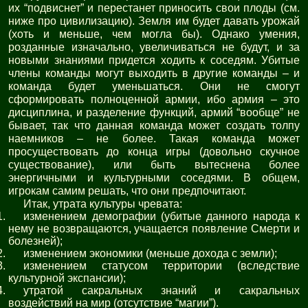
их “подвиснет” и перестанет приносить свои плоды (см.
ниже про цивилизацию). Земля им будет давать урожай
(хоть и меньше, чем могла бы). Однако умения,
розданные изначально, увеличиваться не будут, и за
новыми знаниями придется ходить к соседям. Убитые
члены команды могут выходить в другие команды – и
команда будет уменьшаться. Они не смогут
сформировать полноценной армии, ибо армия – это
дисциплина, и разделение функций, армий “вообще” не
бывает, так что данная команда может создать толпу
наемников – не более. Такая команда может
просуществовать до конца игры (довольно скучное
существование), или быть вытеснена более
энергичными и культурными соседями. В общем,
игрокам самим решать, что они предпочитают.
Итак, утрата культуры чревата:
изменением демографии (убитые данного народа к
нему не возвращаются, учащается появление Смерти и
болезней);
изменением экономики (меньше дохода с земли);
изменением статусом территории (вследствие
культурной экспансии);
утратой сакральных знаний и сакральных
воздействий на мир (отсутствие “магии”).