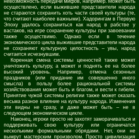
невозможность передачи мифов, например. Может быть
осуществлено, если выжившие представители народа
не стараются сохранить хоть части своей культуры (те,
что считают наиболее важными). Хадорингам в Первую
Эпоху удалось сохраниться как народ в рабстве у
вастаков, на игре сохранение культуры при завоевании
также осуществимо. Однако если в течение
экономического цикла выжившие представители народа
не сохраняют культурную целостность – увы, народ
считается исчезнувшим.
Коренная смена системы ценностей также может
уничтожить культуру, а может и поднять ее на более
высокий уровень. Например, отмена сезонных
праздников (или придание им совершенно иного
смысла) в пользу более рациональной системы
хозяйствования может быть и благом, и вести к гибели.
Принятие чужой системы религии также может оказать
весьма разное влияние на культуру народа. Изменения
эти видны не сразу, и даже может быть – не в
следующем экономическом цикле.
Наконец, игроки просто не захотят заморачиваться и
поддерживать свою культуру или ограничатся
несколькими формальными обрядами. Нет, они не
вымрут мастерским произволом. Просто цивилизация