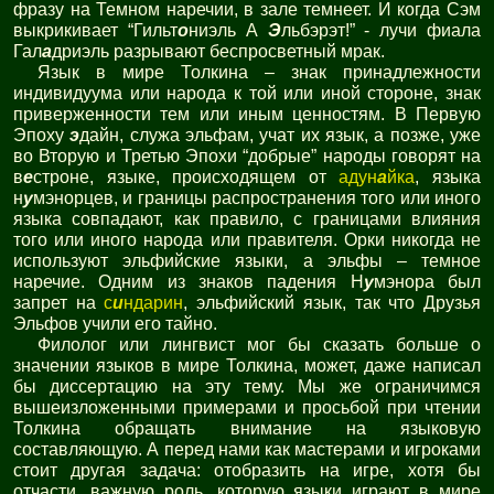
фразу на Темном наречии, в зале темнеет. И когда Сэм
выкрикивает “Гильт
о
ниэль А
Э
льбэрэт!” - лучи фиала
Гал
а
дриэль разрывают беспросветный мрак.
Язык в мире Толкина – знак принадлежности
индивидуума или народа к той или иной стороне, знак
приверженности тем или иным ценностям. В Первую
Эпоху
э
дайн, служа эльфам, учат их язык, а позже, уже
во Вторую и Третью Эпохи “добрые” народы говорят на
в
е
строне, языке, происходящем от
адун
а
йка
, языка
н
у
мэнорцев, и границы распространения того или иного
языка совпадают, как правило, с границами влияния
того или иного народа или правителя. Орки никогда не
используют эльфийские языки, а эльфы – темное
наречие. Одним из знаков падения Н
у
мэнора был
запрет на
с
и
ндарин
, эльфийский язык, так что Друзья
Эльфов учили его тайно.
Филолог или лингвист мог бы сказать больше о
значении языков в мире Толкина, может, даже написал
бы диссертацию на эту тему. Мы же ограничимся
вышеизложенными примерами и просьбой при чтении
Толкина обращать внимание на языковую
составляющую. А перед нами как мастерами и игроками
стоит другая задача: отобразить на игре, хотя бы
отчасти, важную роль, которую языки играют в мире