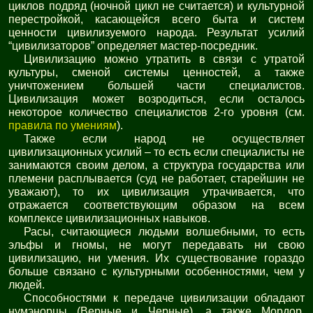
циклов подряд (ночной цикл не считается) и культурной
перестройкой, касающейся всего быта и систем
ценности цивилизуемого народа. Результат усилий
“цивилизаторов” определяет мастер-посредник.
Цивилизацию можно утратить в связи с утратой
культуры, сменой системы ценностей, а также
уничтожением большей части специалистов.
Цивилизация может возродиться, если осталось
некоторое количество специалистов 2-го уровня (см.
правила по умениям
).
Также если народ не осуществляет
цивилизационных усилий – то есть если специалисты не
занимаются своим делом, а структура государства или
племени расплывается (суд не работает, старейшин не
уважают), то их цивилизация утрачивается, что
отражается соответствующим образом на всем
комплексе цивилизационных навыков.
Расы, считающиеся людьми волшебными, то есть
эльфы и гномы, не могут передавать ни свою
цивилизацию, ни умения. Их существование гораздо
больше связано с культурными особенностями, чем у
людей.
Способностями к передаче цивилизации обладают
нумэнорцы (Верные и Черные), а также Мордор.