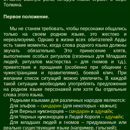
Толкина.
Первое положение.
Мы не станем требовать, чтобы персонажи общались
только на своем родном языке, это жестоко и
нереализуемо. Однако в жизни всех обитателей Арды
есть такие моменты, когда слова родного языка должны
звучать обязательно. Это принесение клятв,
выполнение особых ритуалов (сезонных для Младших
людей, ритуалов мастерства – для гномов и т.д.),
приветствия и прощания (особенно при общении с
чужестранцами и правителями), боевой клич. При
желании список ситуаций можно увеличить. В каждой
такой ситуации необходимо употреблять предложения
на родном языке персонажей или хотя бы отдельные
слова этого языка.
Родными языками для различных народов являются:
Для эльфов –
с
и
ндарин
(для некоторых - кв
э
нья);
Для Верных н
у
мэнорцев –
с
и
ндарин
и
адун
а
йк
;
Для Черных н
у
мэнорцев и Людей Короля –
адун
а
йк
;
Для младших людей и гномов – придуманные или
реально существующие языки (например, гэльский);