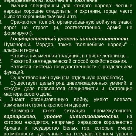
передаваемая из поколение в поколение.
Умения специфичны для каждого народа: лесные
народы хорошие следопыты и охотники, горцы часто
бывают хорошими ткачами и т.п.
Сражаются толпой, организованную войну не знают,
дорог не строят (и, соответственно, армий не
формируют).
Государственный уровень цивилизованности.
Нумэнорцы, Мордор, также “волшебные народы” -
эльфы и гномы.
Развита письменная традиция, в почете летописцы.
Развитой земледельческий способ хозяйствования.
Развитая система государственности с разделением
функций.
Существование науки (см. отдельную разработку).
Существует целый ряд цивилизационных умений, в
каждом деле появляются специалисты и настоящие
мастера своего дела.
Знают организованную войну, умеют воевать
армиями и строить крепости и дороги.
Возможна также ситуация промежуточного,
варварского, уровня цивилизованности
, на
котором находятся, например, харадское королевство
Архана и государство Белых гор, которые имеют
возможности, доступные на государственном уровне