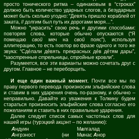
просто тонического ритма – одинаковым в “строках”
должно быть количество ударных слогов, а безударных
может быть сколько угодно: “Д
е
вять пришл
о
корабл
е
й от
зак
а
та, // д
о
лгим был п
у
ть их дор
о
гами м
о
ря…”.
Можно “украсить” свою речь и другими способами:
повторяя слова, которые обычно опускаются (“Я
помещаю
свой
меч на
свой
пояс”), используя
аллитерацию, то есть повтор во фразе одного и того же
звука: “Сдéлали дéвять прекрасных дéв дéтям дары”,
“зао
стр
енные
стр
ельницы,
стр
ойные кровли”.
Разумеется, все эти варианты можно сочетать друг с
другом. Главное – не переборщить.
И еще один важный момент.
Почти все мы по
праву первого перевода произносим эльфийские слова
и ставим в них ударения очень по-разному, и обычно –
неправильно. Давайте из уважения к Толкину будем
стараться произносить эльфийские слова согласно его
пожеланиям и ставить в них правильные ударения.
Далее следует список самых частотных слов для
нашей игры (турэцкий акцэнт – по желанию):
А
ндуин
М
а
лгалад
А
нгрэност (ни
М
и
нас
А
нор