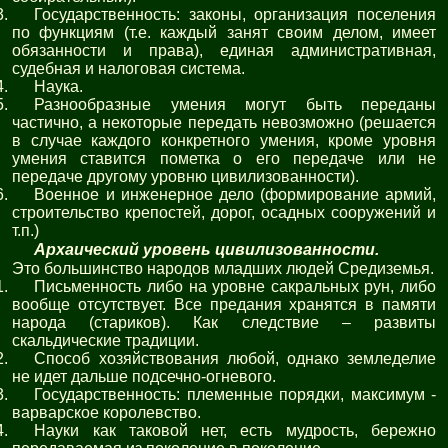
Государственность: законы, организация поселения
по функциям (т.е. каждый занят своим делом, имеет
обязанности и права), единая административная,
судебная и налоговая система.
Наука.
Разнообразные умения могут быть переданы
частично, а некоторые передать невозможно (решается
в случае каждого конкретного умения, кроме уровня
умения ставится пометка о его передаче или не
передаче другому уровню цивилизованности).
Военное и инженерное дело (формирование армий,
строительство крепостей, дорог, осадных сооружений и
т.п.)
Архаический уровень цивилизованности.
Это большинство народов младших людей Средиземья.
Письменность либо на уровне сакральных рун, либо
вообще отсутствует. Все предания хранятся в памяти
народа (стариков). Как следствие – развиты
скальдические традиции.
Способ хозяйствования любой, однако земледелие
не идет дальше подсечно-огневого.
Государственность: племенные порядки, максимум -
варварское королевство.
Науки как таковой нет, есть мудрость, бережно