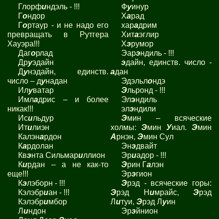
Глорф
и
ндэль - !!!
Ф
у
инур
Г
о
ндор
Х
а
рад
Г
о
ртаур - и не надо его
хар
а
дрим
превращать в Рутгера
Хит
а
эглир
Хауэра!!!
Х
э
румор
Даг
о
рлад
Эар
э
ндиль - !!!
Др
у
эдайн
э
дайн, единств. число -
Д
у
нэдайн, единств.
а
дан
число – д
у
надан
Эдэльл
о
ндэ
Ил
у
ватар
Э
льронд - !!!
Имл
а
дрис – и более
Эл
э
ндиль
никак!!!
эл
э
ндили
Ис
и
льдур
Э
мин – всяческие
Ит
и
лиэн
холмы:
Э
мин
У
иал.
Э
мин
Калэн
а
рдон
А
рнэн,
Э
мин Сул
К
а
рдолан
Эн
э
двайт
Кв
э
нта Сильмар
и
ллион
Эр
и
адор - !!!
К
и
рдан – а не как-то
Э
рин Г
а
лэн
еще!!!
Эр
э
гион
К
э
лэборн - !!!
Э
рэд - всяческие горы:
Кэлэбр
и
ан - !!!
Э
рэд Н
и
мрайс,
Э
рэд
Кэлэбр
и
мбор
Л
и
туи,
Э
рэд Л
у
ин
Л
и
ндон
Эр
э
йнион