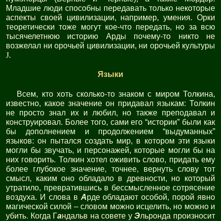
Младшие люди способны передавать только некоторые
аспекты своей цивилизации, например, умения. Орки
теоретически тоже могут кое-что передать, но за всю
тысячелетнюю историю Арды почему-то никто не
возжелал ни орочьей цивилизации, ни орочьей культуры
J
.
Языки
Всем, кто хоть сколько-то знаком с миром Толкина,
известно, какое значение он придавал языкам: Толкин
не просто знал их и любил, но также преподавал и
конструировал. Более того, сами его “истории” были как
бы дополнением и продолжением “выдуманных”
языков: он пытался создать мир, в котором эти языки
могли бы звучать, и персонажей, которые могли бы на
них говорить. Толкин хотел оживить слово, придать ему
более глубокое значение, точнее, вернуть слову тот
смысл, каким оно обладало в древности, но который
утратило, превратившись в бессмысленное сотрясение
воздуха. И слова в
А
рде обладают особой, порой явно
магической силой – словом можно исцелить, но можно и
убить. Когда Г
а
ндальв на совете у
Э
льронда произносит