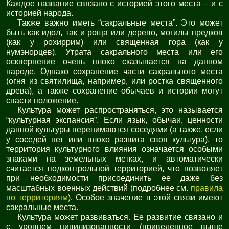
Каждое название связано с историей этого места – и с
историей народа.
Также важно иметь “сакральные места”. Это может
быть как идол, так и роща или дерево, могилы предков
(как у рохиррим) или священная гора (как у
нумэнорцев). Утрата сакрального места или его
осквернение очень плохо сказывается на данном
народе. Однако сохранение части сакрального места
(огня из святилища, например, или ростка священного
древа), а также сохранение обычаев и истории могут
спасти положение.
Культура может распространяться, это называется
“культурная экспансия”. Если язык, обычаи, ценности
данной культуры перенимаются соседями (а также, если
у соседей нет или плохо развита своя культура), то
территория культурного влияния означается особыми
знаками на земельных метках, и автоматически
считается подконтрольной территорией, что позволяет
при необходимости присоединить ее даже без
масштабных военных действий (подробнее см.
правила
по территориям
). Особое значение в этой связи имеют
сакральные места.
Культура может развиваться. Ее развитие связано и
с уровнем цивилизованности (приведенное выше