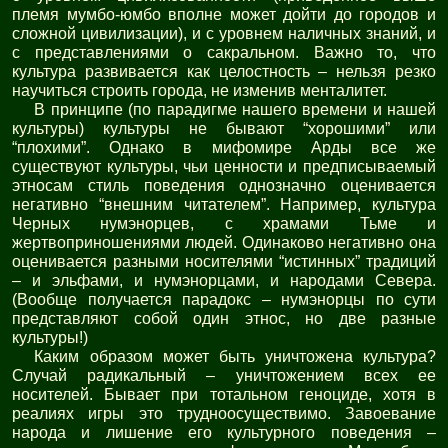
племя мумбо-юмбо вполне может дойти до городов и
сложной цивилизации), и с уровнем наличных знаний, и
с представлениями о сакральном. Важно то, что
культура развивается как целостность – нельзя резко
научиться строить города, не изменив менталитет.
В принципе (по парадигме нашего времени и нашей
культуры) культуры не бывают “хорошими” или
“плохими”. Однако в мифомире Арды все же
существуют культуры, чьи ценности и предписываемый
этносам стиль поведения однозначно оценивается
негативно “внешним читателем”. Например, культура
Черных нумэнорцев, с храмами Тьме и
жертвоприношениями людей. Одинаково негативно она
оценивается разными носителями “истинных” традиций
– и эльфами, и нумэнорцами, и народами Севера.
(Вообще получается парадокс – нумэнорцы по сути
представляют собой один этнос, но две разные
культуры!)
Каким образом может быть уничтожена культура?
Случай радикальный – уничтожением всех ее
носителей. Бывает при тотальном геноциде, хотя в
реалиях игры это трудноосуществимо. Завоевание
народа и лишение его культурного поведения –