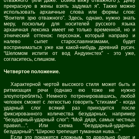
отважного” (или даже: “Воина вижу отважного”), “Деву
прекрасную в жены взять задумал я”. Также можно
использовать архаичные слова или формы слов:
“Воителя зрю отважного”. Здесь, однако, нужно знать
меру, поскольку для носителей русского языка
архаичная лексика имеет не только временной, но и
этнический оттенок: персонаж, который направо и
налево сыпет старославянизмами, будет
восприниматься уже как какой-нибудь древний русич.
“Шеломом испити от вод Андуинстех” - это уже,
согласитесь, слишком.
Четвертое положение.
Характерной чертой высокого стиля может быть и
ритмизация речи (однако ею тоже не нужно
злоупотреблять). Немного потренировавшись, любой
человек сможет с легкостью говорить “стихами” - когда
ударный слог всякий раз приходится после
фиксированного количества безударных, например
“безударный-ударный слог”: “Мой д
я
дя, с
а
мых ч
е
стных
пр
а
вил…”. Или схема “безударный-ударный-
безударный”: “Шир
о
ко треп
е
щет тум
а
нная н
и
ва…”
Если это покажется сложным, то довольно будет и