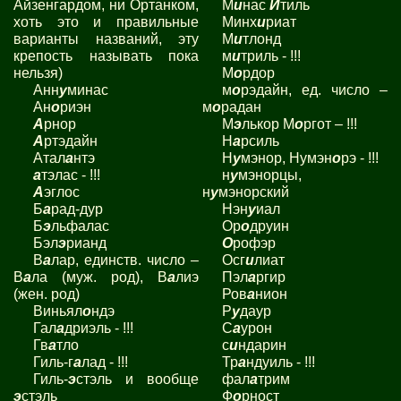
Айзенгардом, ни Ортанком,
М
и
нас
И
тиль
хоть это и правильные
Минх
и
риат
варианты названий, эту
М
и
тлонд
крепость называть пока
м
и
триль - !!!
нельзя)
М
о
рдор
Анн
у
минас
м
о
рэдайн, ед. число –
Ан
о
риэн
м
о
радан
А
рнор
М
э
лькор М
о
ргот – !!!
А
ртэдайн
Н
а
рсиль
Атал
а
нтэ
Н
у
мэнор, Нумэн
о
рэ - !!!
а
тэлас - !!!
н
у
мэнорцы,
А
эглос
н
у
мэнорский
Б
а
рад-дур
Нэн
у
иал
Б
э
льфалас
Ор
о
друин
Бэл
э
рианд
О
рофэр
В
а
лар, единств. число –
Осг
и
лиат
В
а
ла (муж. род), В
а
лиэ
Пэл
а
ргир
(жен. род)
Ров
а
нион
Виньял
о
ндэ
Р
у
даур
Гал
а
дриэль - !!!
С
а
урон
Гв
а
тло
с
и
ндарин
Гиль-г
а
лад - !!!
Тр
а
ндуиль - !!!
Гиль-
э
стэль и вообще
фал
а
трим
э
стэль
Ф
о
рност