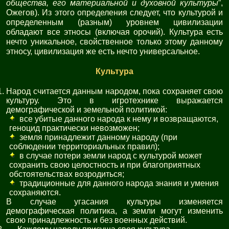
общества, его материальной и духовной культуры
”,
Ожегов). Из этого определения следует, что культурой и
определенным (разным) уровнем цивилизации
обладают все этносы (включая орочий). Культура есть
нечто уникальное, свойственное только этому данному
этносу, цивилизация же есть нечто универсальное.
Культура
Народ считается данным народом, пока сохраняет свою
культуру. Это в игротехнике выражается
демографической и земельной политикой:
все убитые данного народа к нему и возвращаются,
геноцид практически невозможен;
земля принадлежит данному народу (при
соблюдении территориальных правил);
в случае потери земли народ с культурой может
сохранить свою целостность и при благоприятных
обстоятельствах возродиться;
традиционные для данного народа знания и умения
сохраняются.
В случае угасания культуры изменяется
демографическая политика, а земли могут изменить
свою принадлежность и без военных действий.