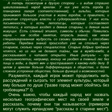
А теперь посмотрим в другую сторону – и видим страшно
цивилизованный народ аркелан. У них уже есть города (и
планировка лагеря соответственная), и гильдии, которые
принимают большое участие в жизни городов, и правители, и
развитая структура власти и судопроизводства. У них есть
письменность, и есть летописцы, которые составляют
летописи, в которые входят и деяния старины, и деяния ныне
живущих. Есть сложный этикет, символы и обычаи. Появилась
наука – как особое занятие, отрасль знаний, как некая
специализированная мудрость со своими приемами и способами
работы. Передача знаний происходит уже не столько через
стариков, сколько через специалистов. Старые добрые предания
чтятся, но из них не делают тайны, как в мумбо-юмбо, а
рассказывают и читают открыто. Иные ритуалы – при
совершеннолетии, например, юношу не уводят в темный лес без
пищи и воды, а дарят меч и пристраивают к какому-либо делу. В
целом у аркелан больше дифференциации в обществе, и более
сложное устроение общества, больше функций и возможностей.
Разумеется, каждый игрок может продолжить нить
рассуждений и сыграть тот элемент культуры, который
ему больше по душе (“разве город может обойтись без
гробовщика?”
J
).
Очень важно, чтобы каждый народ мог назвать
несколько географических мест на своей земле и
рассказать, почему они так называются (примером
могут служить ирландские “рассказы о старине мест”).