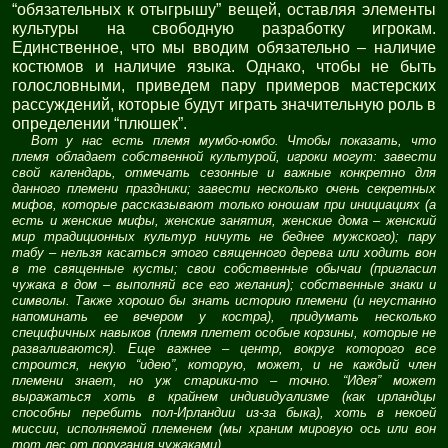
“обязательных к отыгрышу” вещей, оставляя элементы
культуры на свободную разработку игрокам.
Единственное, что мы вводим обязательно – наличие
костюмов и наличие языка. Однако, чтобы не быть
голословными, приведем пару примеров мастерских
рассуждений, которые будут играть значительную роль в
определении “плюшек”.
Вот у нас есть племя мумбо-юмбо. Чтобы показать, что
племя обладает собственной культурой, игроки могут: завести
свой календарь, отмечать сезонные и важные конкретно для
данного племени праздники; завести несколько очень секретных
мифов, которые рассказывают только юношам при инициациях (а
есть и женские мифы, женские занятия, женские дома – женский
мир традиционных культур ничуть не беднее мужского); пару
табу – нельзя касаться этого священного дерева или ходить вон
в те священные кусты; свои собственные обычаи (пригласил
чужака в дом – выполняй все его желания); собственные знаки и
символы. Также хорошо бы знать историю племени (и неустанно
напоминать ее вечером у костра), придумать несколько
специфичных навыков (племя плетет особые корзины, которые не
разваливаются). Еще важнее – центр, вокруг которого все
строится, некую “идею”, которую, может, и не каждый член
племени знает, но уж старики-то – точно. “Идея” может
выражаться хоть в крайнем индивидуализме (как ирландцы
способны перебить пол-Ирландии из-за быка), хоть в некоей
миссии, исполняемой племенем (мы храним мировую ось или вон
тот лес от поругания чужаками).