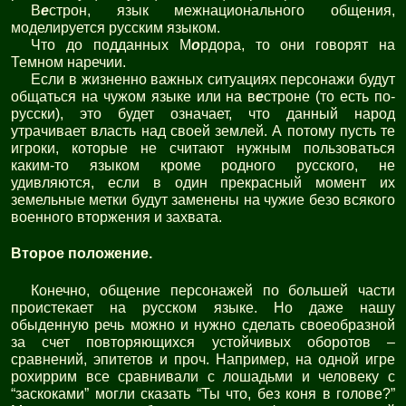
В
е
строн, язык межнационального общения,
моделируется русским языком.
Что до подданных М
о
рдора, то они говорят на
Темном наречии.
Если в жизненно важных ситуациях персонажи будут
общаться на чужом языке или на в
е
строне (то есть по-
русски), это будет означает, что данный народ
утрачивает власть над своей землей. А потому пусть те
игроки, которые не считают нужным пользоваться
каким-то языком кроме родного русского, не
удивляются, если в один прекрасный момент их
земельные метки будут заменены на чужие безо всякого
военного вторжения и захвата.
Второе положение.
Конечно, общение персонажей по большей части
проистекает на русском языке. Но даже нашу
обыденную речь можно и нужно сделать своеобразной
за счет повторяющихся устойчивых оборотов –
сравнений, эпитетов и проч. Например, на одной игре
рохиррим все сравнивали с лошадьми и человеку с
“заскоками” могли сказать “Ты что, без коня в голове?”