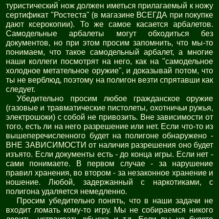
туристический нож должен иметься прилагаемый к ножу
сертификат "Ростеста" (в магазине ВСЕГДА при покупке
дают ксерокопии). То же самое касается арбалетов.
Самодельные арбалеты могут обходиться без
документов, но при этом просим запомнить, что мы-то
понимаем, что такое самодельный арбалет, а многие
наши коллеги посмотрят на него, как на "самодельное
холодное метательное оружие", и доказывай потом, что
ты не верблюд, поэтому на полигон везти спрятавши как
следует.
Убедительно просим любое гражданское оружие
(газовые и травматические пистолеты, охотничьи ружья,
электрошоки) с собой не привозить. Вне зависимости от
того, есть ли на него разрешение или нет. Если что-то из
вышеперечисленного будет на полигоне обнаружено -
ВНЕ ЗАВИСИМОСТИ от наличия разрешения оно будет
изъято. Если документы есть - до конца игры. Если нет -
сами понимаете. В первом случае - за нарушение
правил хранения, во втором - за незаконное хранение и
ношение. Любой, задержанный с наркотиками, с
полигона удаляется немедленно.
Просим убедительно понять, что в наши задачи не
входит ломать кому-то игру. Мы не собираемся никого