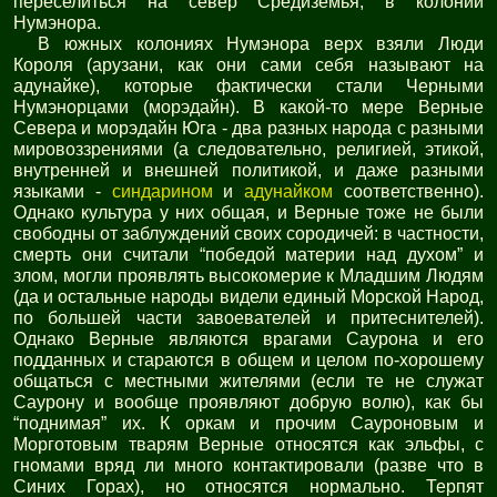
переселиться на север Средиземья, в колонии
Нумэнора.
В южных колониях Нумэнора верх взяли Люди
Короля (арузани, как они сами себя называют на
адунайке), которые фактически стали Черными
Нумэнорцами (морэдайн). В какой-то мере Верные
Севера и морэдайн Юга - два разных народа с разными
мировоззрениями (а следовательно, религией, этикой,
внутренней и внешней политикой, и даже разными
языками -
синдарином
и
адунайком
соответственно).
Однако культура у них общая, и Верные тоже не были
свободны от заблуждений своих сородичей: в частности,
смерть они считали “победой материи над духом” и
злом, могли проявлять высокомерие к Младшим Людям
(да и остальные народы видели единый Морской Народ,
по большей части завоевателей и притеснителей).
Однако Верные являются врагами Саурона и его
подданных и стараются в общем и целом по-хорошему
общаться с местными жителями (если те не служат
Саурону и вообще проявляют добрую волю), как бы
“поднимая” их. К оркам и прочим Сауроновым и
Морготовым тварям Верные относятся как эльфы, с
гномами вряд ли много контактировали (разве что в
Синих Горах), но относятся нормально. Терпят