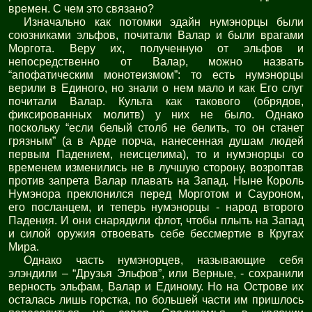
времен. С чем это связано?
Изначально как потомки эдайн нумэнорцы были
союзниками эльфов, почитали Валар и были врагами
Моргота. Веру их, полученную от эльфов и
непосредственно от Валар, можно назвать
“апофатическим монотеизмом”: то есть нумэнорцы
верили в Единого, но знали о нем мало и как Его слуг
почитали Валар. Культа как такового (обрядов,
фиксированных молитв) у них не было. Однако
поскольку “если белый столб не белить, то он станет
грязным” (а в Арде порча, нанесенная душам людей
первым Падением, неисцелима), то и нумэнорцы со
временем изменились не в лучшую сторону, возроптав
против запрета Валар плавать на Запад. Ныне Король
Нумэнора преклонился перед Морготом и Сауроном,
его посланцем, и теперь нумэнорцы - народ второго
Падения. И они снарядили флот, чтобы плыть на Запад
и силой оружия отвоевать себе бессмертие в Кругах
Мира.
Однако часть нумэнорцев, называющие себя
элэндили – “Друзья Эльфов”, или Верные, - сохранили
верность эльфам, Валар и Единому. Но на Острове их
осталась лишь горстка, по большей части им пришлось