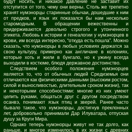
будут носить, и никакое давление не заставит их
отступится от того, чему они верны. Столь же трепетно
хранят нумэнорцы старинные обычаи, дошедшие к ним
от предков, и язык их показался бы нам несколько
старомодным. В обращении вежественны и
придерживаются довольно строгого и утонченного
этикета. Любовь к истории и генеалогии у нумэнорцев в
крови, им всегда интересно, “откуда есть пошла”. Можно
сказать, что нумэнорцы в любых условиях держатся за
свою культуру, примерно как англичане в колониях,
которые хоть и жили в бунгало, но к ужину всегда
выходили в костюме, блюдя державное достоинство.
Следствием особого положения нумэнорцев
является то, что от обычных людей Средиземья они
отличаются как физическими данными (высоким ростом,
силой и выносливостью, длительным сроком жизни), так
и некоторыми способностями: многие из них умеют
целить руками, общаться друг с другом посредством
осанвэ, понимают язык птиц и зверей. Ранее часто
бывало такое, что нумэнорцы, достигнув преклонных
лет, добровольно принимали Дар Илуватара, отпуская
душу за Круги Мира.
Однако теперь нумэнорцы живут не так долго, как
раньше, и многое изменилось в их жизни с древних