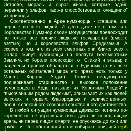
Острове, мораль и образ жизни, которые эдайн
переняли у эльфов, так же способствовали “очищению”
их природы.
Соответственно, в Арде нумэнорцы - старшие, или
первые из всех людей. И дело даже не в том, что
Королевство Нумэнор своим могуществом превосходит
не только все прочие людские государства (вместе
взятые), но и королевства эльфов Средиземья. А
скорее в том, что из всех смертных они ближе всех к
Валар: живут нумэнорцы на полпути Бессмертным
Землям, их Короли происходят от Стихий и эльдар и
наделены правом обращаться к Единому (а из всех
остальных обитателей мира это право есть только у
Манвэ, Короля Арды!). Толкин неоднократно
подчеркивает старшинство и высокое положение
нумэнорцев в Арде, называя их “Королями Людей” и
“высочайшим родом людским”, описывает их как людей
высоких и гордых, благородных и величественных,
полных спокойного сознания собственного достоинства.
В любой ситуации нумэнорцы держатся истинно по-
королевски, не утрачивая силы духа ни перед лицом
врага, ни перед лицом смерти, не опускаясь до лжи или
грубости. По собственной воле избирают они, чей
герб