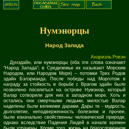
arda.ru
Нумэнорцы
Народ Запада
Анариэль Ровэн
Дунэдайн, или нумэнорцы (оба эти слова означают
“Народ Запада”; в Средиземье их называют Морским
Народом, или Народом Моря) – потомки Трех Родов
эдайн Бэлэрианда. После победы над Морготом в
награду за стойкость в борьбе с Врагом эдайн было
позволено поселиться на острове Нумэнор, который
Валар сотворили для них в западном море. Хоть и
остались они смертными людьми, милостью Валар
наделены были великими дарами. Дары те - мудрость,
долголетие, неподверженность болезням и прочее,
были изначально свойственны человеческой природе,
однако вследствие Падения Людей в начале времен
были утрачены. Кроме того, жизнь на благословенном