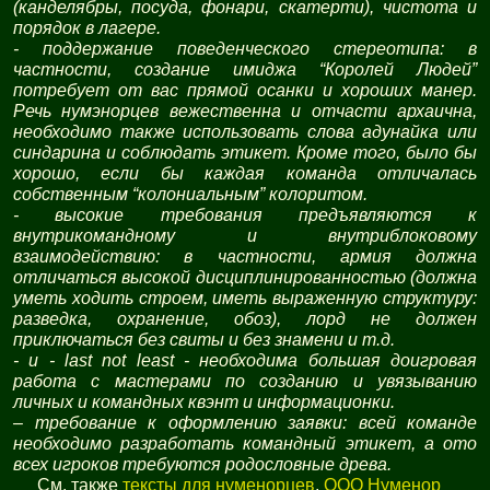
(канделябры, посуда, фонари, скатерти), чистота и
порядок в лагере.
- поддержание поведенческого стереотипа: в
частности, создание имиджа “Королей Людей”
потребует от вас прямой осанки и хороших манер.
Речь нумэнорцев вежественна и отчасти архаична,
необходимо также использовать слова адунайка или
синдарина и соблюдать этикет. Кроме того, было бы
хорошо, если бы каждая команда отличалась
собственным “колониальным” колоритом.
- высокие требования предъявляются к
внутрикомандному и внутриблоковому
взаимодействию: в частности, армия должна
отличаться высокой дисциплинированностью (должна
уметь ходить строем, иметь выраженную структуру:
разведка, охранение, обоз), лорд не должен
приключаться без свиты и без знамени и т.д.
- и - last not least - необходима большая доигровая
работа с мастерами по созданию и увязыванию
личных и командных квэнт и информационки.
– требование к оформлению заявки: всей команде
необходимо разработать командный этикет, а ото
всех игроков требуются родословные древа.
См. также
тексты для нуменорцев
,
ООО Нуменор