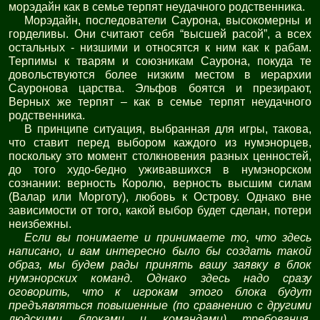
морэдайн как в семье терпят неудачного родственника.
Морэдайн, последователи Саурона, высокомерны и
горделивы. Они считают себя “высшей расой”, а всех
остальных - низшими и относятся к ним как к рабам.
Терпимы к тварям и союзникам Саурона, покуда те
довольствуются более низким местом в иерархии
Сауронова царства. Эльфов боятся и презирают,
Верных же терпят – как в семье терпят неудачного
родственника.
В принципе ситуация, выбранная для игры, такова,
что ставит перед выбором каждого из нумэнорцев,
поскольку это момент столкновения разных ценностей,
до того худо-бедно уживавшихся в нумэнорском
сознании: верность Королю, верность высшим силам
(Валар или Морготу), любовь к Острову. Однако вне
зависимости от того, какой выбор будет сделан, потери
неизбежны.
Если вы понимаете и принимаете то, что здесь
написано, и вам интересно было бы создать такой
образ, мы будем рады принять вашу заявку в блок
нумэнорских команд. Однако здесь надо сразу
оговорить, что к игрокам этого блока будут
предъявляться повышенные (по сравнению с другими
людскими блоками и командами) требования,