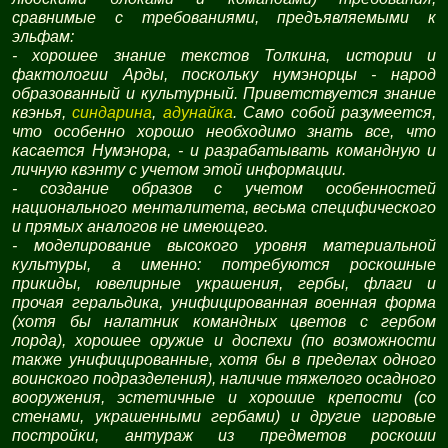
сравнимые с требованиями, предъявляемыми к
эльфам:
- хорошее знание текстов Толкина, истории и
фактологии Арды, поскольку нумэнорцы - народ
образованный и культурный. Приветствуется знание
квэнья,
синдарина
,
адунайка
. Само собой разумеется,
что особенно хорошо необходимо знать все, что
касается Нумэнора, - и разрабатывать командную и
личную квэнту с учетом этой информации.
- создание образов с учетом особенностей
национального менталитета, весьма специфического
и прямых аналогов не имеющего.
- моделирование высокого уровня материальной
культуры, а именно: потребуются роскошные
прикиды, ювелирные украшения, гербы, флаги и
прочая геральдика, унифицированная военная форма
(хотя бы налатник командных цветов с гербом
лорда), хорошее оружие и доспехи (по возможности
также унифицированные, хотя бы в пределах одного
воинского подразделения), наличие тяжелого осадного
вооружения, эстетичные и хорошие крепости (со
стенами, украшенными гербами) и другие игровые
постройки, антураж из предметов роскоши