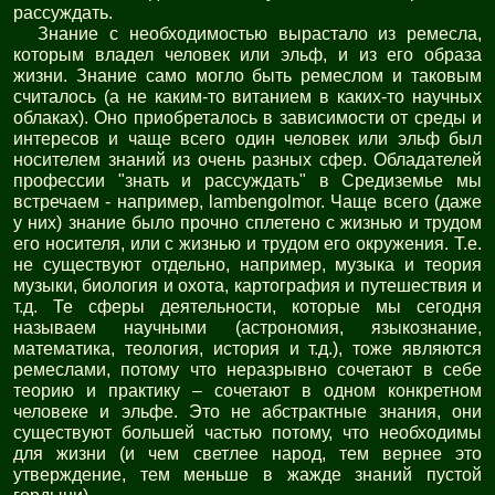
рассуждать.
Знание с необходимостью вырастало из ремесла,
которым владел человек или эльф, и из его образа
жизни. Знание само могло быть ремеслом и таковым
считалось (а не каким-то витанием в каких-то научных
облаках). Оно приобреталось в зависимости от среды и
интересов и чаще всего один человек или эльф был
носителем знаний из очень разных сфер. Обладателей
профессии "знать и рассуждать" в Средиземье мы
встречаем - например, lambengolmor. Чаще всего (даже
у них) знание было прочно сплетено с жизнью и трудом
его носителя, или с жизнью и трудом его окружения. Т.е.
не существуют отдельно, например, музыка и теория
музыки, биология и охота, картография и путешествия и
т.д. Те сферы деятельности, которые мы сегодня
называем научными (астрономия, языкознание,
математика, теология, история и т.д.), тоже являются
ремеслами, потому что неразрывно сочетают в себе
теорию и практику – сочетают в одном конкретном
человеке и эльфе. Это не абстрактные знания, они
существуют большей частью потому, что необходимы
для жизни (и чем светлее народ, тем вернее это
утверждение, тем меньше в жажде знаний пустой