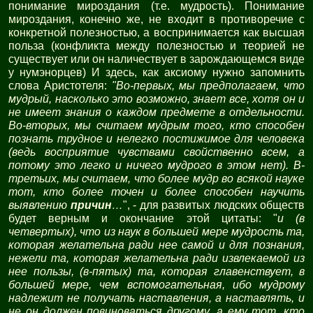
понимание мироздания (т.е. мудрость). Понимание
мироздания, конечно же, не входит в противоречие с
конкретной полезностью, а воспринимается как высшая
польза (конфликта между полезностью и теорией не
существует или он наличествует в зарождающемся виде
у нумэнорцев) И здесь, как аксиому нужно запомнить
слова Аристотеля:
"Во-первых, мы предполагаем, что
мудрый, насколько это возможно, знает все, хотя он и
не имеет знания о каждом предмете в отдельности.
Во-вторых, мы считаем мудрым того, кто способен
познать трудное и нелегко постижимое для человека
(ведь восприятие чувствами свойственно всем, а
потому это легко и ничего мудрого в этом нет). В-
третьих, мы считаем, что более мудр во всякой науке
тот, кто более точен и более способен научить
выявлению
причин
…
", - для развитых людских обществ
будет верным и окончание этой цитаты: "
и (в
четвертых), что из наук в большей мере мудрость та,
которая желательна ради нее самой и для познания,
нежели та, которая желательна ради извлекаемой из
нее пользы, (в-пятых) та, которая главенствует, в
большей мере, чем вспомогательная, ибо мудрому
надлежит не получать наставления, а наставлять, и
не он должен повиноваться другому, а ему тот, кто