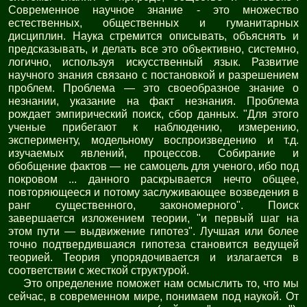
Современное научное знание - это множество
естественных, общественных и гуманитарных
дисциплин. Наука стремится описывать, объяснять и
предсказывать, и делать все это объективно, системно,
логично, используя искусственный язык. Развитие
научного знания связано с постановкой и разрешением
проблем. Проблема — это своеобразное знание о
незнании, указание на факт незнания. Проблема
рождает эмпирический поиск, сбор данных. "Для этого
ученые прибегают к наблюдению, измерению,
эксперименту, модельному воспроизведению и т.д.
изучаемых явлений, процессов. Собирание и
обобщение фактов — не самоцель для ученого, ибо под
покровом ... данного раскрывается нечто общее,
повторяющееся и потому заслуживающее возведения в
ранг существенного, закономерного". Поиск
завершается изложением теории, "и первый шаг на
этом пути — выдвижение гипотез". Лучшая или более
точно подтвердившаяся гипотеза становится ведущей
теорией. Теория упорядочивается и излагается в
соответствии с жесткой структурой.
Это определение поможет нам осмыслить то, что мы
сейчас, в современном мире, понимаем под наукой. От