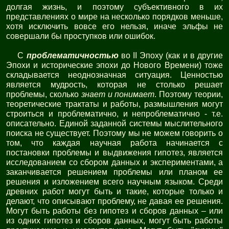
долгая жизнь, и поэтому субъективного в их
представлениях о мире на несколько порядков меньше,
хотя исключить вовсе его нельзя, иначе эльфы не
совершали бы проступков или ошибок.
С
проблематичностью
во II Эпоху (как и в другие
Эпохи и исторические эпохи до Нового Времени) тоже
складывается неоднозначная ситуация. Ценностью
является мудрость, которая не столько решает
проблемы, сколько
знает и понимает
. Поэтому теории,
теоретические трактаты и работы, размышления могут
строиться и проблематично, и непроблематично - т.е.
описательно. Единой заданной системы мыслительного
поиска не существует. Поэтому мы не можем говорить о
том, что каждая научная работа начинается с
постановки проблемы и выдвижения гипотез, является
исследованием со сбором данных и экспериментами, а
заканчивается решением проблемы или планом ее
решения и изложением всего научным языком. Среди
древних работ могут быть и такие, которые только и
делают, что описывают проблему, не давая ее решения.
Могут быть работы без гипотез и сборов данных – или
из одних гипотез и сборов данных, могут быть работы