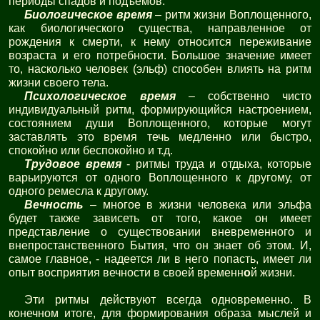
периоды спадов и подъемов.
Биологическое время
– ритм жизни Воплощенного,
как биологического существа, направленное от
рождения к смерти, к нему относится переживание
возраста и его потребности. Большое значение имеет
то, насколько человек (эльф) способен влиять на ритм
жизни своего тела.
Психологическое время
– собственно чисто
индивидуальный ритм, формирующийся настроением,
состоянием души Воплощенного, которые могут
заставлять это время течь медленно или быстро,
спокойно или беспокойно и т.д.
Трудовое время
- ритмы труда и отдыха, которые
варьируются от одного Воплощенного к другому, от
одного ремесла к другому.
Вечность
– многое в жизни человека или эльфа
будет также зависеть от того, какое он имеет
представление о существовании вневременного и
внепростанственного Бытия, что он знает об этом. И,
самое главное, - надеется ли в него попасть, имеет ли
опыт восприятия вечности в своей временн
о
й жизни.
Эти ритмы действуют всегда одновременно. В
конечном итоге, для формирования образа мыслей и