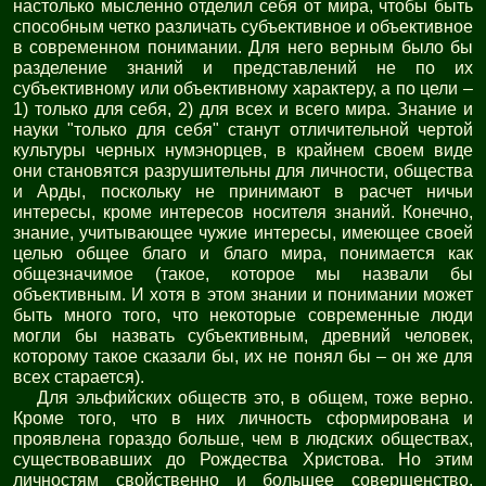
настолько мысленно отделил себя от мира, чтобы быть
способным четко различать субъективное и объективное
в современном понимании. Для него верным было бы
разделение знаний и представлений не по их
субъективному или объективному характеру, а по цели –
1) только для себя, 2) для всех и всего мира. Знание и
науки "только для себя" станут отличительной чертой
культуры черных нумэнорцев, в крайнем своем виде
они становятся разрушительны для личности, общества
и Арды, поскольку не принимают в расчет ничьи
интересы, кроме интересов носителя знаний. Конечно,
знание, учитывающее чужие интересы, имеющее своей
целью общее благо и благо мира, понимается как
общезначимое (такое, которое мы назвали бы
объективным. И хотя в этом знании и понимании может
быть много того, что некоторые современные люди
могли бы назвать субъективным, древний человек,
которому такое сказали бы, их не понял бы – он же для
всех старается).
Для эльфийских обществ это, в общем, тоже верно.
Кроме того, что в них личность сформирована и
проявлена гораздо больше, чем в людских обществах,
существовавших до Рождества Христова. Но этим
личностям свойственно и большее совершенство,