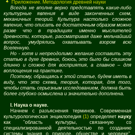
Приложение. Методология древней науки
Всегда не вполне верно представлять какие-либо
культурные явления в виде законченных схем,
механичных теорий. Культура настолько сложное
явление, что описать ее достаточным образом можно
разве что в традициях именно мыслителей
древности, которые, рассматривая даже мельчайший
вопрос, умудрялись охватывать взором всю
Вселенную.
Но - хотя и непреодолимо желание составить эту
статью в духе древних, боюсь, это было бы слишком
длинно и сложно для восприятия, а главное – для
воплощения на практике.
Поэтому, обращаясь к этой статье, будем иметь в
виду, что это схема, теория, которая, для того,
чтобы стать серьезным исследованием, должна быть
более глубоко осмыслена и значительно дополнена.
I. Наука о науке.
Начнем с разъяснения терминов. Современная
культурологическая энциклопедия
(1)
определяет
науку
как "область культуры, связанную со
специализированной деятельностью по созданию
системы знания о природе, обществе и человеке".