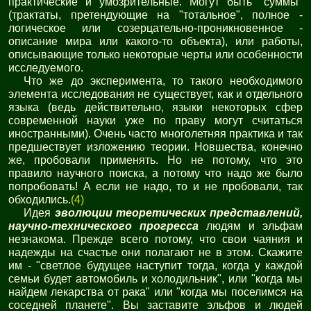
практические и умозрительные. Могут быть "суммы"
(трактаты, претендующие на "тотальное", полное -
логическое или созерцательно-проникновенное -
описание мира или какого-то объекта), или работы,
описывающие только некоторые черты или особенности
исследуемого.
Что же до эксперимента, то такого необходимого
элемента исследования не существует, как и отдельного
языка (ведь действительно, языки некоторых сфер
современной науки уже по праву могут считаться
иностранными). Очень часто многолетняя практика и так
предшествует изложению теории. Новшества, конечно
же, пробовали применять. Но не потому, что это
правило научного поиска, а потому что надо же было
попробовать! А если не надо, то и не пробовали, так
обходились.
(4)
Идея
эволюции теоретических представлений,
научно-технического прогресса
людям и эльфам
незнакома. Прежде всего потому, что свои чаяния и
надежды на счастье они полагают не в этом. Скажите
им - "светлое будущее наступит тогда, когда у каждой
семьи будет автомобиль и холодильник", или "когда мы
найдем лекарства от рака" или "когда мы поселимся на
соседней планете". Вы заставите эльфов и людей