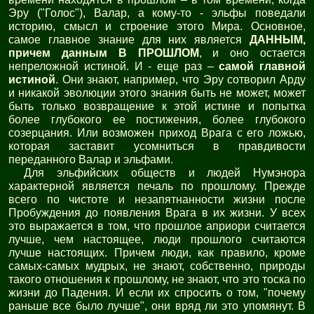
Эру ("Голос"), Валар, а кому-то - эльфы поведали
историю, смысл и строение этого Мира. Основное,
самое главное знание для них является
ДАННЫМ,
причем данным В ПРОШЛОМ
, и оно остается
непреложной истиной. И - еще раз –
самой главной
истиной
. Они знают, например, что Эру сотворил Арду
и никакой эволюции этого знания быть не может, может
быть только возвращение к этой истине и попытка
более глубокого ее постижения, более глубокого
созерцания. Или возможен приход Врага с его ложью,
которая заставит усомниться в правдивости
переданного Валар и эльфами.
Для эльфийских обществ и людей Нумэнора
характерной является печаль по прошлому. Прежде
всего по чистоте и незапятнанности жизни после
Пробуждения до появления Врага в их жизни. У всех
это выражается в том, что прошлое априори считается
лучше, чем настоящее, люди прошлого считаются
лучше настоящих. Причем люди, как правило, кроме
самых-самых мудрых, не знают, собственно, природы
такого отношения к прошлому, не знают, что это тоска по
жизни до Падения. И если их спросить о том, "почему
раньше все было лучше", они вряд ли это упомянут. В