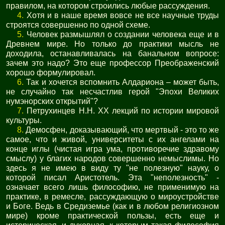
правилом, на котором строились любые рассуждения.
4.
Хотя и в наше время вовсе не все научные труды
строятся совершенно по одной схеме.
5.
Человек размышлял о создании человека еще и в
Древнем мире. Но только до практики мысль не
доходила, останавливалась на банальном вопросе:
зачем это надо? Это еще профессор Преображенский
хорошо формулировал.
6.
Так и хочется вспомнить Алдариона – может быть,
не случайно так несчастлив герой "Эпохи Великих
нумэнорских открытий"?
7.
Петрухинцев Н.Н. XX лекций по истории мировой
культуры.
8.
Демосфен, доказывающий, что мертвый - это то же
самое, что и живой, университеты с их ангелами на
конце иглы (чистая игра ума, противоречие здравому
смыслу) у благих народов совершенно немыслимы. Но
здесь я не имею в виду ту "не полезную" науку, о
которой писал Аристотель. Эта "неполезность" -
означает всего лишь философию, не применимую на
практике, в ремесле, рассуждающую о мироустройстве
и Боге. Ведь в Средиземье (как и в любом религиозном
мире) кроме практической пользы, есть еще и