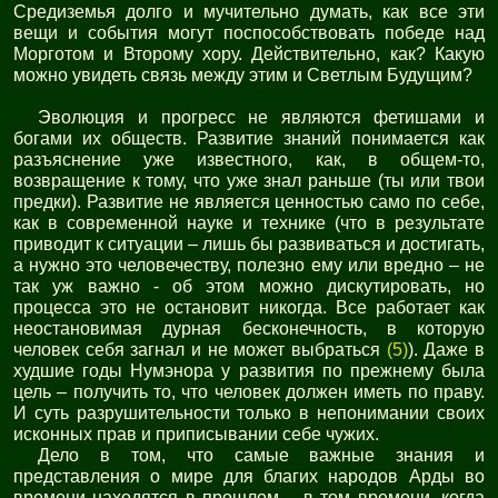
Средиземья долго и мучительно думать, как все эти
вещи и события могут поспособствовать победе над
Морготом и Второму хору. Действительно, как? Какую
можно увидеть связь между этим и Светлым Будущим?
Эволюция и прогресс не являются фетишами и
богами их обществ. Развитие знаний понимается как
разъяснение уже известного, как, в общем-то,
возвращение к тому, что уже знал раньше (ты или твои
предки). Развитие не является ценностью само по себе,
как в современной науке и технике (что в результате
приводит к ситуации – лишь бы развиваться и достигать,
а нужно это человечеству, полезно ему или вредно – не
так уж важно - об этом можно дискутировать, но
процесса это не остановит никогда. Все работает как
неостановимая дурная бесконечность, в которую
человек себя загнал и не может выбраться
(5)
). Даже в
худшие годы Нумэнора у развития по прежнему была
цель – получить то, что человек должен иметь по праву.
И суть разрушительности только в непонимании своих
исконных прав и приписывании себе чужих.
Дело в том, что самые важные знания и
представления о мире для благих народов Арды во
времени находятся в прошлом – в том времени, когда