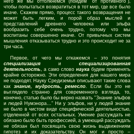
него же мы оттолкнемся (пойдем "от противного"),
чтобы попытаться возвратиться в тот мир, где все было
иначе. Скажем прямо, процесс такого возвращения не
может быть легким, и порой образ мыслей и
представлений древнего человека или эльфа
вообразить себе очень трудно, потому что мы
воспитаны совершенно иначе. От привычных систем
мышления отказываться трудно и это происходит не за
три часа.
Первое, от чего мы откажемся – это понятия
специализация
и
специализированная
деятельность
, а само слово
наука
будем применять
крайне осторожно
.
Эти определения для нашего мира
не подходят. Науку Средиземья описывают такие слова
как
знание, мудрость, ремесло
. Если бы это не
выглядело странно для современного взгляда, то,
конечно, статью было бы верно назвать "Знание эльфов
и людей Нумэнора…" Ни у эльфов, ни у людей знание
не было в чистом виде специфической деятельностью,
отделенной от всех остальных. Умение рассуждать не
обязано было быть профессией, а умеющий рассуждать
не обязан был посвящать свою жизнь выдвижениям
гипотез и их доказательству. Он мог и просто –