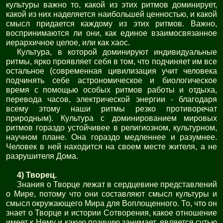
культуры важно то, какой из этих ритмов доминирует,
какой из них наделяется наибольшей ценностью, и какой
смысл придается каждому из этих ритмов. Важно,
воспринимаются ли они, как единое взаимосвязанное
иерархичное целое, или как хаос.
Культура, в которой доминируют индивидуальные
ритмы, ярко проявляет себя в том, что подчиняет им все
остальное (современная цивилизация учит человека
подчинять себе астрономическое и биологическое
время с помощью особых ритмов работы и отдыха,
перевода часов, электрической энергии - благодаря
всему этому наши ритмы резко противоречат
природным). Культура с доминированием мировых
ритмов гораздо устойчивее в религиозном, культурном,
научном плане. Она гораздо медленнее и разумнее.
Человек в ней находится на своем месте жителя, а не
разрушителя Дома.
4) Творец.
Знания о Творце лежат в сердцевине представлений
о Мире, потому что они составляют смысл культуры и
смысл окружающего Мира для Воплощенного. То, что он
знает о Творце и истории Сотворения, какое отношение
имеет к Нему и какую позицию занимает, является сутью