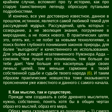
крайнем случае, вспомнят про ту историю, как про
старую таинственную легенду, обросшую путаными
подробностями.
И конечно, все уже достоверно известное, данное в
прошлом, истинное, является самой любимой темой для
рассуждений мудрых. Рассуждений, цель которых –
созерцание, а не эволюция знания, погружение в
мироздание, а не поиск нового. В практических целях
это, опять же, – не побег за новыми технологиями, а
поиск более глубокого понимания законов природы, для
более "выгодного" и качественного их использования.
Для эльфов и людей незатемненного Нумэнора Арда –
союзник. Чем лучше его понимаешь, тем больше он
тебе дает. Чем больше его насилуешь ради своих
личных целей, тем меньше гармонии в твоей
собственной судьбе и судьбе твоего народа
(6)
. И таким
образом практические новшества тоже оказываются
прояснением уже известного и данного с самого начала.
II. Как мыслю, так и существую.
Прежде чем создавать в себе древнего мыслителя,
нужно, собственно, понять хотя бы в общих чертах
образ его мыслей, образ его мира.
Образ мира складывается из ощущения – 1) самого