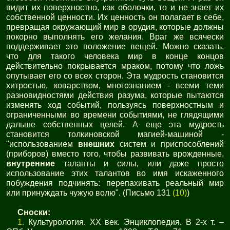
видит их поверхностно, как оболочки, то и не знает их
собственной ценности. Их ценность он полагает в себе,
превращая окружающий мир в орудия, которые должны
покорно выполнять его желания. Враг же всячески
поддерживает это положение вещей. Можно сказать,
что для такого человека мир в конце концов
действительно покрывается мраком, потому что ложь
опутывает его со всех сторон. Эта мудрость становится
хитростью, коварством, многознанием - всеми теми
разновидностями действия разума, которые пытаются
изменять ход событий, пользуясь поверхностным и
ограниченными во времени событиями, не глядящими
дальше собственных целей. А еще эта мудрость
становится толкиновской магией-машиной -
"использованием
внешних
систем и приспособлений
(приборов) вместо того, чтобы развивать врожденные,
внутренние
таланты и силы, или даже просто
использование этих талантов во имя искаженного
побуждения подчинять: перепахивать реальный мир
или принуждать чужую волю". (Письмо 131
(10)
)
Сноски:
1.
Культурология. XX век. Энциклопедия. В 2-х т. –