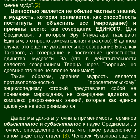
менее мудр
".
(2)
Ценностью является не обилие частных знаний,
а мудрость, которая понимается, как способность
постигнуть и объяснить все (мироздание) и
причины всего; как созерцание ЕДИНОГО.
(Для
Средиземья, в котором Эру Илуватара называют
Единым, это просто замечательная игра слов). В данном
случае это еще не умозрительное созерцание Бога, как
Такового, а созерцание и постижение целостности,
единства, мудрости Эа (что в действительности
является созерцанием Творца через Творение, но
древние это еще не вполне понимают).
Таким образом, древняя мудрость является
противоположностью "просветительскому"
энциклопедизму, который представляет собой не
понимание мироздания, не созерцание
единого
, а
комплекс разрозненных знаний, которые как единое
целое уже не воспринимаются.
Далее мы должны уточнить применимость терминов
объективное
и
субъективное
к науке Средиземья, а
точнее, определенно сказать, что такое разделение в
явном виде отсутствует
(3)
. Человек Нумэнора еще не