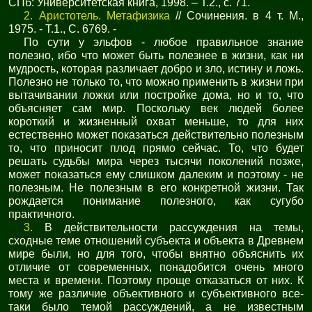
СПб: Университетская книга, 1998. – Т.2., с. 71.
2.
Аристотель. Метафизика
// Сочинения. в 4 т. М.,
1975. - Т.1., С. 6769. -
По сути у эльфов - любое правильное знание
полезно, ибо что может быть полезнее в жизни, как ни
мудрость, которая различает добро и зло, истину и ложь.
Полезно не только то, что можно применить в жизни при
вытачивании ложки или постройке дома, но и то, что
объясняет сам мир. Поскольку век людей более
короткий и жизненный охват меньше, то для них
естественно может показаться действительно полезным
то, что приносит плод прямо сейчас. То, что будет
решать судьбы мира через тысячи поколений позже,
может показаться ему слишком далеким и поэтому - не
полезным. Не полезным в его конкретной жизни. Так
рождается понимание полезного, как сугубо
практичного.
3.
В действительности рассуждения на темы,
сходные теме отношений субъекта и объекта в Древнем
мире были, но для того, чтобы внятно объяснить их
отличие от современных, понадобится очень много
места и времени. Поэтому проще отказаться от них. К
тому же различие объективного и субъективного все-
таки было темой рассуждений, а не известным