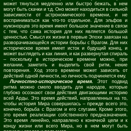
может тянуться медленно или быстро бежать, в нем
могут быть скачки и т.д. Оно может находиться в сильной
зависимости от астрономического времени, и не
восприниматься как что-то отдельное. Для эльфов и
нумэнорцев это время имеет большое значение в связи
с тем, что сама история для них является большой
ценностью. Смысл их жизни в первые Эпохи завязан на
разворачивающейся истории борьбы с Врагом. Для них
историческое время имеет исток и будущий конец, и
может выглядеть и как линия, и как развернутая спираль
– поскольку в историческом времени можно, при
желании, заметить и выделить свой ритм, некие
повторения. Ход этого времени может зависеть от
действий одной личности, но личность подчиняется ему.
Личностно-историческое время.
Этот подвид
ритма можно смело вводить для народов, которые
глубоко осознают свои действия двигающими историю
всей Арды. Это время действий, направленных на то,
чтобы история Мира совершилась – прежде всего это,
конечно, борьба с Врагом и его слугами. Кроме этого,
это время реализации собственного предназначения.
Это время линейно, направлено к конечной цели и к
концу жизни или всего Мира, но в нем могут быть