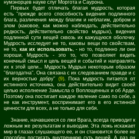
нумэнорцев науке слуг Моргота и Саурона.
Первых будет отличать благая мудрость, которая
есть "прежде всего способность видения подлинного
блага, различения между благим и неблагим, добром и
злом (каковое, как можно наблюдать, действительно
редкость, действительно свойство мудрых), видения
подлинной сути вещей сквозь их кажущуюся оболочку.
Мудрость исследует не то, каковы вещи по свойствам,
не то,
как их использовать
, - но то, подлинно ли они
хороши. Мудрость - это то, что позволяет видеть
конечный смысл и цель вещей и событий и направлять
их к этой цели... Мудрость Мудрых некоторым образом
"благодатна". Она связана с их следованием правде и с
их верностью добру"
(9)
. Пока мудрость питается от
истинного источника, она действительно видит своей
целью исполнение Замысла о Воплощенных и об Арде.
Поэтому она постигает каждое явление само по себе, а
не как инструмент, воспринимает его в его истинной
ценности для всех, а не только для себя.
Знание, начавшееся со лжи Врага, всегда приводит к
ложным же результатам и выводам. Эта ложь искажает
мир в глазах слушающего ее, и он становится более не
способен постигать внутреннюю суть вещей. А раз он