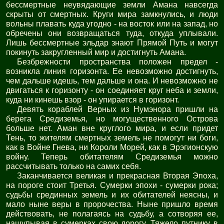
бессмертные неувядающие земли Амана навсегда
скрыты от смертных. Круги мира замкнулись, и люди
вольны плавать куда угодно - на восток или на запад, но
обречены они возвращаться туда, откуда уплывали.
Лишь бессмертные эльдар знают Прямой Путь и могут
покинуть закругленный мир и достигнуть Амана.
Безбрежности пространства положен предел -
возникла линия горизонта. Ее невозможно достигнуть,
чем дальше идешь, тем дальше и она. И невозможно не
двигаться к горизонту - он соединяет круг неба и земли,
куда ни кинешь взор - он упирается в горизонт.
Девять кораблей Верных из Нумэнора пришли на
берега Средиземья, но могущественного Острова
больше нет. Аман вне круглого мира, и если придет
Тень, то жителям смертных земель не помогут ни боги,
как в Войне Гнева, ни Короли Морей, как в Эрэгионскую
войну. Теперь обитателям Средиземья можно
рассчитывать только на самих себя.
Заканчивается великая и прекрасная Вторая Эпоха,
на пороге стоит Третья. Сумерки эпохи - сумерки рока;
судьбы срединных земель и их обитателей неясны, и
мало ныне веры в пророчества. Ныне пришло время
действовать, не полагаясь на судьбу, а сотворяя ее,
нащупывая в сумерках свою дорогу. Тяжело путнику в