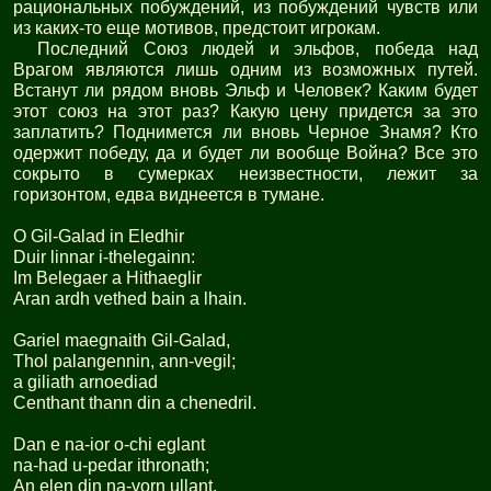
рациональных побуждений, из побуждений чувств или
из каких-то еще мотивов, предстоит игрокам.
Последний Союз людей и эльфов, победа над
Врагом являются лишь одним из возможных путей.
Встанут ли рядом вновь Эльф и Человек? Каким будет
этот союз на этот раз? Какую цену придется за это
заплатить? Поднимется ли вновь Черное Знамя? Кто
одержит победу, да и будет ли вообще Война? Все это
сокрыто в сумерках неизвестности, лежит за
горизонтом, едва виднеется в тумане.
O Gil-Galad in Eledhir
Duir linnar i-thelegainn:
Im Belegaer a Hithaeglir
Aran ardh vethed bain a lhain.
Gariel maegnaith Gil-Galad,
Thol palangennin, ann-vegil;
a giliath arnoediad
Centhant thann din a chenedril.
Dan e na-ior o-chi eglant
na-had u-pedar ithronath;
An elen din na-vorn ullant,