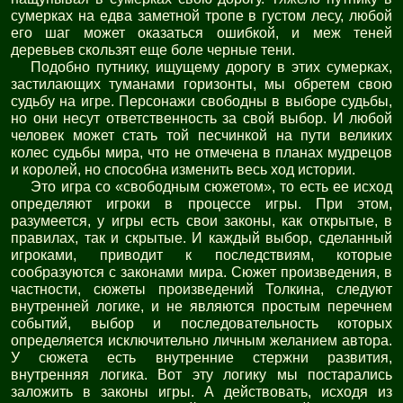
сумерках на едва заметной тропе в густом лесу, любой
его шаг может оказаться ошибкой, и меж теней
деревьев скользят еще боле черные тени.
Подобно путнику, ищущему дорогу в этих сумерках,
застилающих туманами горизонты, мы обретем свою
судьбу на игре. Персонажи свободны в выборе судьбы,
но они несут ответственность за свой выбор. И любой
человек может стать той песчинкой на пути великих
колес судьбы мира, что не отмечена в планах мудрецов
и королей, но способна изменить весь ход истории.
Это игра со «свободным сюжетом», то есть ее исход
определяют игроки в процессе игры. При этом,
разумеется, у игры есть свои законы, как открытые, в
правилах, так и скрытые. И каждый выбор, сделанный
игроками, приводит к последствиям, которые
сообразуются с законами мира. Сюжет произведения, в
частности, сюжеты произведений Толкина, следуют
внутренней логике, и не являются простым перечнем
событий, выбор и последовательность которых
определяется исключительно личным желанием автора.
У сюжета есть внутренние стержни развития,
внутренняя логика. Вот эту логику мы постарались
заложить в законы игры. А действовать, исходя из