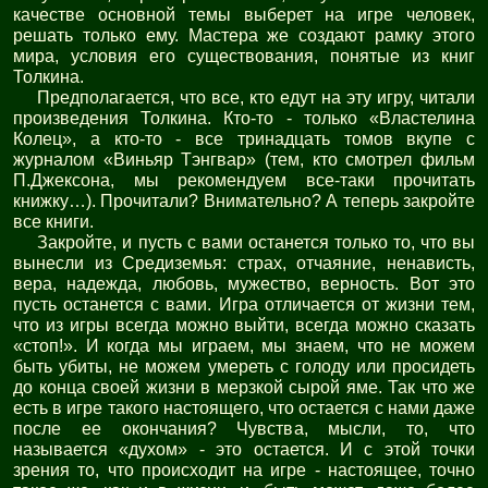
качестве основной темы выберет на игре человек,
решать только ему. Мастера же создают рамку этого
мира, условия его существования, понятые из книг
Толкина.
Предполагается, что все, кто едут на эту игру, читали
произведения Толкина. Кто-то - только «Властелина
Колец», а кто-то - все тринадцать томов вкупе с
журналом «Виньяр Тэнгвар» (тем, кто смотрел фильм
П.Джексона, мы рекомендуем все-таки прочитать
книжку…). Прочитали? Внимательно? А теперь закройте
все книги.
Закройте, и пусть с вами останется только то, что вы
вынесли из Средиземья: страх, отчаяние, ненависть,
вера, надежда, любовь, мужество, верность. Вот это
пусть останется с вами. Игра отличается от жизни тем,
что из игры всегда можно выйти, всегда можно сказать
«стоп!». И когда мы играем, мы знаем, что не можем
быть убиты, не можем умереть с голоду или просидеть
до конца своей жизни в мерзкой сырой яме. Так что же
есть в игре такого настоящего, что остается с нами даже
после ее окончания? Чувства, мысли, то, что
называется «духом» - это остается. И с этой точки
зрения то, что происходит на игре - настоящее, точно