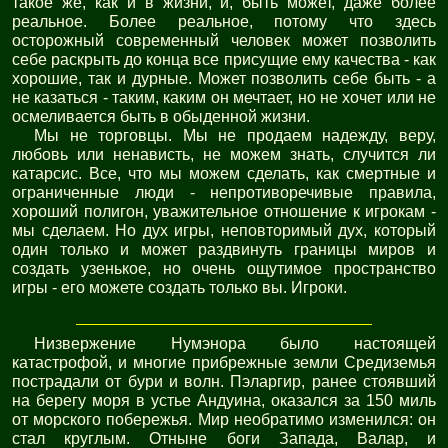
такое же, как и в жизни, и, быть может, даже более
реальное. Более реальное, потому что здесь
осторожный современный человек может позволить
себе раскрыть до конца все присущие ему качества - как
хорошие, так и дурные. Может позволить себе быть - а
не казаться - таким, каким он мечтает, но не хочет или не
осмеливается быть в обыденной жизни.
Мы не торговцы. Мы не продаем надежду, веру,
любовь или ненависть, не можем знать, случится ли
катарсис. Все, что мы можем сделать, как смертные и
ограниченные люди - непротиворечивые правила,
хороший полигон, уважительное отношение к игрокам -
мы сделаем. Но дух игры, неповторимый дух, который
один только и может раздвинуть границы миров и
создать узенькое, но очень ощутимое пространство
игры - его можете создать только вы. Игроки.
Низвержение Нумэнора было настоящей
катастрофой, и многие прибрежные земли Средиземья
пострадали от бури и волн. Пэларгир, ранее стоявший
на берегу моря в устье Андуина, оказался за 150 миль
от морского побережья. Мир необратимо изменился: он
стал круглым. Отныне боги Запада, Валар, и