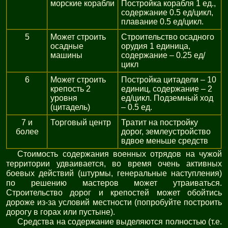
морские корабли
Постройка корабля 1 ед.,
содержание 0.5 ед/цикл,
плавание 0.5 ед/цикл.
5
Может строить
Строительство осадного
осадные
орудия 1 единица,
машины
содержание – 0.25 ед/
цикл
6
Может строить
Постройка цитадели – 10
крепость 2
единиц, содержание – 2
уровня
ед/цикл. Подземный ход
(цитадель)
– 0.5 ед.
7 и
Торговый центр
Тратит на постройку
более
дорог, землеустройство
вдвое меньше средств
Стоимость содержания военных отрядов на чужой
территории удваивается, во время очень активных
боевых действий (штурмы, генеральные наступления)
по решению мастеров может утраиваться.
Строительство дорог и крепостей может обойтись
дороже из-за условий местности (попробуйте построить
дорогу в горах или пустыне).
Средства на содержание выделяются полностью (т.е.