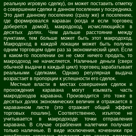
реальную игровую сделку), он может поставить отметку
о совершении сделки в данном поселении у посредника.
Это дает данному поселению (сразу же) и поселению,
где формировался караван (когда и если торговец
доберется домой), макродоход, исчисляющийся в
десятых долях. Чем дальше расстояние между
пунктами, тем больше может быть этот макродоход.
Макродоход в каждой локации может быть получен
одним торговцем один раз за экономический цикл. Если
в каком-то поселении он не смог ничего продать, то
макродоход не начисляется. Наличные деньги (сверх
обычной выдачи в каждый цикл) торговец зарабатывает
реальными сделками. Однако регулярная выдача
возрастает в пропорции к успешности его сделок.
Местные власти в местах совершения сделок и
прохождения каравана могут изымать часть
макродоходов каравана. Производится это тоже в
десятых долях экономических величин и отражается в
караванном листе (это отражает общий эффект
торговых пошлин). Соответственно, изъятое не
учитывается в макродоходе точки отправления
каравана. В случае ограбления налетчики получают
только наличные. В виде исключения, кочевники при