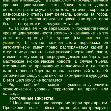
мастера в команде). На варварском и государственном
уровнях цивилизации этот бонус можно давать
несколько раз в случае, если команда очень хорошо и
разнообразно отыгрывает ремесла. Бонусы за город,
торговлю и ремесла теряются в цикле, в котором город
был взят штурмом и в следующем за ним.
+1 за казначея – на варварском и государственном
уровне цивилизованности возможно назначение на эту
должность торговца 2-го уровня (см.
правила по
умениям
). В случае наличия этого персонажа он
автоматически имеет право распоряжаться казной в
отсутствие дополнительных указаний верховной власти,
и именно ему мастер-посредник должен сообщать все
мастерские экономические новости. В случае гибели,
отстранения за превышение полномочий и т.д. этого
важного члена общества, вновь назначенный казначей
затрачивает следующий цикл на вхождение в курс дела.
В этот цикл бонус не полагается.
Ряд событий может уменьшить/увеличить
экономический уровень территории на время или
навсегда.
Постоянные эффекты:
-1 Целенаправленное разорение территории врагом.
Происходит, если войска противника контролируют