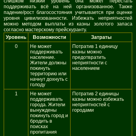
слишком низкий уровень она может перестать
поддерживать всё на ней организованное. Также
падение/рост благосостояния учитывается при оценке
уровня цивилизованности. Избежать неприятностей
можно методом выплаты из казны золотого запаса
согласно мастерскому прейскуранту.
Уровень
Возможности
Затраты
0
Не может
Потратив 1 единицу
поддерживать
казны можно
население.
предотвратить
Жители должны
неприятности с
покинуть
населением
территорию или
начнут дохнуть с
голоду
1
Не может
Потратив 2 единицы
поддерживать
казны можно избежать
города. Жители
неприятностей с
вынуждены
городами
покинуть город и
бродить в
поисках
пропитания