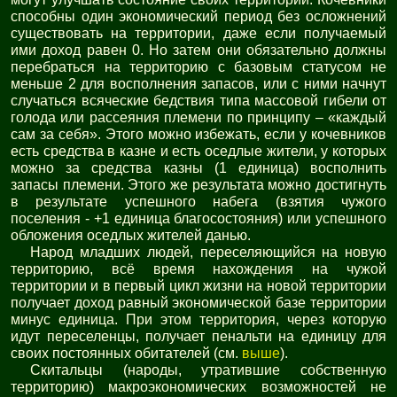
способны один экономический период без осложнений
существовать на территории, даже если получаемый
ими доход равен 0. Но затем они обязательно должны
перебраться на территорию с базовым статусом не
меньше 2 для восполнения запасов, или с ними начнут
случаться всяческие бедствия типа массовой гибели от
голода или рассеяния племени по принципу – «каждый
сам за себя». Этого можно избежать, если у кочевников
есть средства в казне и есть оседлые жители, у которых
можно за средства казны (1 единица) восполнить
запасы племени. Этого же результата можно достигнуть
в результате успешного набега (взятия чужого
поселения - +1 единица благосостояния) или успешного
обложения оседлых жителей данью.
Народ младших людей, переселяющийся на новую
территорию, всё время нахождения на чужой
территории и в первый цикл жизни на новой территории
получает доход равный экономической базе территории
минус единица. При этом территория, через которую
идут переселенцы, получает пенальти на единицу для
своих постоянных обитателей (см.
выше
).
Скитальцы (народы, утратившие собственную
территорию) макроэкономических возможностей не