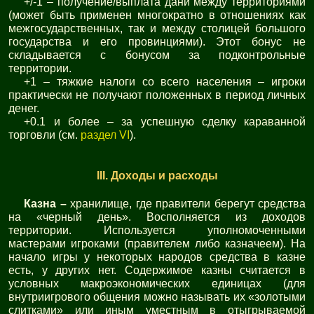
+/-1 – получение/выплата дани между территориями
(может быть применен многократно в отношениях как
межгосударственных, так и между столицей большого
государства и его провинциями). Этот бонус не
складывается с бонусом за подконтрольные
территории.
+1 – тяжкие налоги со всего населения – игроки
практически не получают положенных в период личных
денег.
+0.1 и более – за успешную сделку караванной
торговли (см.
раздел VI
).
III. Доходы и расходы
Казна –
хранилище, где правители берегут средства
на «черный день». Восполняется из доходов
территории. Используется уполномоченными
мастерами игроками (правителем либо казначеем). На
начало игры у некоторых народов средства в казне
есть, у других нет. Содержимое казны считается в
условных макроэкономических единицах (для
внутриигрового общения можно называть их «золотыми
слитками» или иным уместным в отыгрываемой