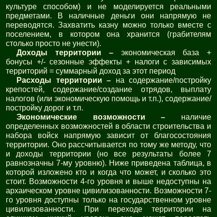
культуре способом) и не моделируется реальными
предметами. В наличные деньги они напрямую не
переводятся. Захватить казну можно только вместе с
поселением, в котором она хранится (грабителям
столько просто не унести).
Доходы территории –
экономическая база +
бонусы +/- сезонные эффекты + налоги с зависимых
территорий = суммарный доход за этот период
Расходы территории –
на содержание/постройку
крепостей, содержание/создание отрядов, выплату
налогов (или экономическую помощь и т.п.), содержание/
постройку дорог и т.п.
Экономические возможности –
наличие
определенных возможностей в области строительства и
набора войск напрямую зависит от благосостояния
территории. Оно рассчитывается по тому же методу, что
и доходы территории (но все результаты более 7
равнозначны 7-му уровню). Ниже приведена таблица, в
которой изложено кто и когда что может, и сколько это
стоит. Возможности 4-го уровня и выше недоступны на
архаическом уровне цивилизованности. Возможности 7-
го уровня доступны только на государственном уровне
цивилизованности. При переходе территории на