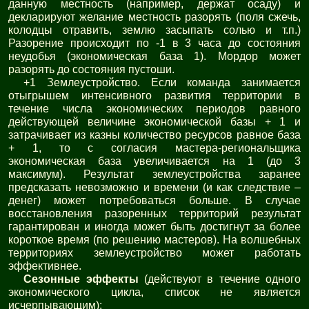
данную местность (например, держат осаду) и
декларируют желание местность разорять (поля сжечь,
колодцы отравить, землю засыпать солью и т.п.)
Разорение происходит по -1 в 3 часа до состояния
неудобья (экономическая база 1). Мордор может
разорять до состояния пустоши.
+1 Землеустройство. Если команда занимается
отыгрышем интенсивного развития территории в
течение числа экономических периодов равного
действующей величине экономической базы + 1 и
затрачивает из казны количество ресурсов равное база
+ 1, то с согласия мастера-региональщика
экономическая база увеличивается на 1 (до 3
максимум). Результат землеустройства заранее
предсказать невозможно и времени (и как следствие –
денег) может потребоваться больше. В случае
восстановления разоренных территорий результат
гарантирован и иногда может быть достигнут за более
короткое время (по решению мастеров). На волшебных
территориях землеустройство может работать
эффективнее.
Сезонные эффекты
(действуют в течение одного
экономического цикла, список не является
исчерпывающим):