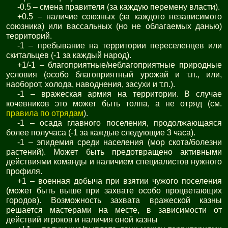
-0.5 – смена правителя (за каждую перемену власти).
+0.5 – наличие союзных (за каждого независимого
союзника) или вассальных (но не облагаемых данью)
территорий.
-1 – пребывание на территории переселенцев или
скитальцев (-1 за каждый народ).
+1/-1 – благоприятные/неблагоприятные природные
условия (особо благоприятный урожай и т.п., или,
наоборот, холода, наводнения, засухи и т.п.).
-1 – вражеская армия на территории. В случае
кочевников это может быть толпа, а не отряд (см.
правила по отрядам
).
-1 – осада главного поселения, продолжающаяся
более получаса (-1 за каждые следующие 3 часа).
-1 – эпидемия среди населения (мор скота/болезни
растений). Может быть предотвращено активными
действиями команды и наличием специалистов нужного
профиля.
+1 – военная добыча при взятии чужого поселения
(может быть выше при захвате особо процветающих
городов). Возможность захвата вражеской казны
решается мастерами на месте, в зависимости от
действий игроков и наличия оной казны