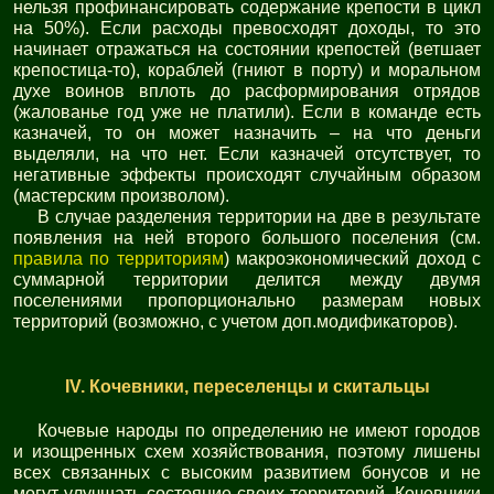
нельзя профинансировать содержание крепости в цикл
на 50%). Если расходы превосходят доходы, то это
начинает отражаться на состоянии крепостей (ветшает
крепостица-то), кораблей (гниют в порту) и моральном
духе воинов вплоть до расформирования отрядов
(жалованье год уже не платили). Если в команде есть
казначей, то он может назначить – на что деньги
выделяли, на что нет. Если казначей отсутствует, то
негативные эффекты происходят случайным образом
(мастерским произволом).
В случае разделения территории на две в результате
появления на ней второго большого поселения (см.
правила по территориям
) макроэкономический доход с
суммарной территории делится между двумя
поселениями пропорционально размерам новых
территорий (возможно, с учетом доп.модификаторов).
IV. Кочевники, переселенцы и скитальцы
Кочевые народы по определению не имеют городов
и изощренных схем хозяйствования, поэтому лишены
всех связанных с высоким развитием бонусов и не
могут улучшать состояние своих территорий. Кочевники