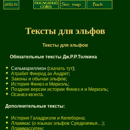
arda.ru
Тексты для эльфов
Тексты для эльфов
Обязательные тексты Дж.Р.Р.Толкина
Сильмариллион (
скачать тут
);
Атрабет Финрод ах Андрет
;
Законы и обычаи эльфов
;
История Финвэ и Мириэль
;
Поздние версии истории Финвэ и и Мириэль
;
Осанвэ-квэнта
.
Дополнительные тексты:
История Галадриэли и Келеборна
;
Лламмас (о языках эльфов Средиземья…)
;
Лламмассетен
;