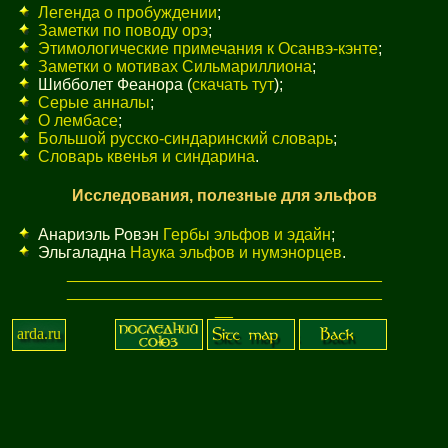
Легенда о пробуждении
;
Заметки по поводу орэ
;
Этимологические примечания к Осанвэ-кэнте
;
Заметки о мотивах Сильмариллиона
;
Шибболет Феанора (
скачать тут
);
Серые анналы
;
О лембасе
;
Большой русско-синдаринский словарь
;
Словарь квенья и синдарина
.
Исследования, полезные для эльфов
Анариэль Ровэн
Гербы эльфов и эдайн
;
Эльгаладна
Наука эльфов и нумэнорцев
.
_
_
_
_
_
_
_
_
_
_
_
_
_
_
_
_
_
_
_
_
_
_
_
_
_
_
_
_
_
_
_
_
_
_
_
_
_
_
_
_
_
_
_
_
_
_
_
_
_
_
_
_
_
_
_
_
_
_
_
_
_
_
_
_
_
_
_
_
_
_
_
_
arda.ru