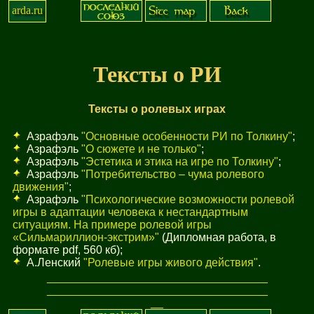
arda.ru
Тексты о РИ
Тексты о ролевых играх
Азрафэль
"Основные особенности РИ по Толкину"
;
Азрафэль
"О сюжете и не только"
;
Азрафэль
"Эстетика и этика на игре по Толкину"
;
Азрафэль
"Потребительство – чума ролевого
движения"
;
Азрафэль
"Психологические возможности ролевой
игры в адаптации человека к нестандартным
ситуациям. На примере ролевой игры
«Сильмариллион-экстрим»"
(Дипломная работа, в
формате pdf, 560 кб);
А.Ленский
"Ролевые игры живого действия"
.
_
_
_
_
_
_
_
_
_
_
_
_
_
_
_
_
_
_
_
_
_
_
_
_
_
_
_
_
_
_
_
_
_
_
_
_
_
_
_
_
_
_
_
_
_
_
_
_
_
_
_
_
_
_
_
_
_
_
_
_
_
_
_
_
_
_
_
_
_
_
_
_