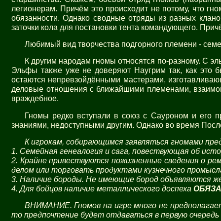
легионерам. Причём это происходит не потому, что гно
обязанности. Однако сводные отряды из разных клано
заточки кола для постановки тента командующего. Причё
Любимый вид творчества подгорного племени - семе
К другим народам гномы относятся по-разному. С эл
Эльфы также уже не доверяют Наугрим так, как это б
остаются непревзойдёнными мастерами, изготавливающ
деловые отношения с ближайшими племенами, взаимов
враждебное.
Гномы редко вступали в союз с Сауроном и его пр
знаниями, недоступными другим. Однако во время После
К игрокам, собирающимся заявляться гномами пр
1. Семейная генеалогия и сага, повествующая об ист
2. Крайне привествуются пожизненные сведения о ре
делом или торговать продуктами кузнечного промысл
3. Наличие бороды. Не имеющие бород объявляются же
4. Для бойцов наличие металлического доспеха
ОБЯЗА
ВНИМАНИЕ. Гномов на игре много не предполагает
то предпочтение будет отдаваться в первую очередь