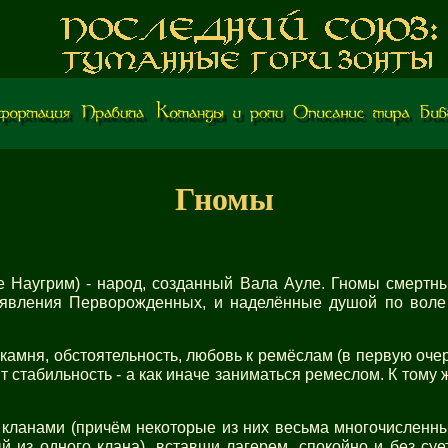
Гномы
е Наугрим) - народ, созданный Вала Ауле. Гномы смертны
явления Перворожденных, и наделённые душой по воле 
камня, обстоятельность, любовь к ремёслам (в первую оче
 стабильность - а как иначе заниматься ремеслом. К тому 
ланами (причём некоторые из них весьма многочисленны)
й из одного клана), вставши лагерем, спокойно и без су