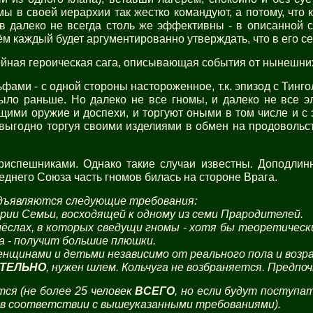
мы в своей иерархии так жестко командуют, а потому, что 
в далеко не всегда столь же эффективны - в описанной с
м каждый будет аргументированно утверждать, что в его сем
йная героическая сага, описывающая события от нынешних 
ьфами - с одной стороны настороженное, т.к. эпизод с Тин
ыло раньше. Но далеко не все гномы, и далеко не все 
ими оружие и доспехи, и торгуют оными в том числе и с 
ыгодно торгуя своими изделиями в обмен на продовольст
испешниками. Однако такие случаи известны. Доподлинн
днего Союза часть гномов билась на стороне Врага.
едъявляются следующие требования:
ории Семьи, восходящей к одному из семи Прародителей.
мёслах, в которых сведущи гномы - хотя бы теоретическ
а - получит большие плюшки.
нщинами и детьми независимо от реального пола и возр
ТЕЛЬНО
, нужен шлем. Кольчуга не возбраняется. Предп
ся (не более 25 человек
ВСЕГО
, но если будут поступат
 в соответствии с вышеуказанными требованиями).