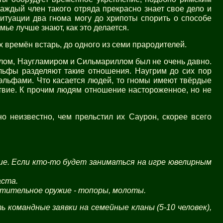
каждый член такого отряда прекрасно знает свое дело и
итуации два гнома могу до хрипоты спорить о способе
ье лучше знают, как это делается.
времён встарь, до одного из семи прародителей.
голом, Наугламиром и Сильмариллом был не очень давно.
эльфы разделяют такие отношения. Наугрим до сих пор
эльфами. Что касается людей, то гномы имеют твёрдые
вие. К прочим людям отношение настороженное, но не
о неизвестно, чем прельстил их Саурон, скорее всего
ие. Если кто-то будет заниматься на игре ювелирным
аста.
очтительное оружие - топоры, молоты.
ь командные заявки на семейные кланы (5-10 человек),