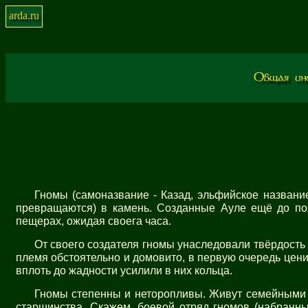
arda.ru
Гномы (самоназвание - Казад, эльфийское названи
превращаются) в камень. Созданные Ауле ещё до по
пещерах, ожидая своега часа.
От своего создателя гномы унаследовали твёрдость 
племя обстоятельно и домовито, в первую очередь ценит
вплоть до жадности усилили в них кольца.
Гномы степенны и неторопливы. Живут семейными к
старшинства. Скажем, боевой отряд гномов (набранны