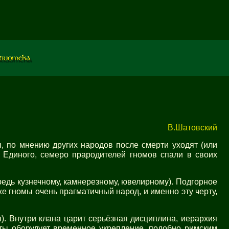
В.Шатовский
, по мнению других народов после смерти уходят (или
Единого, семеро прародителей гномов спали в своих
редь кузнечному, камнерезному, ювелирному). Подгорное
же гномы очень прагматичный народ, и именно эту черту,
. Внутри клана царит серьёзная дисциплина, иерархия
еты оборудует временное укрепление, подобно римским