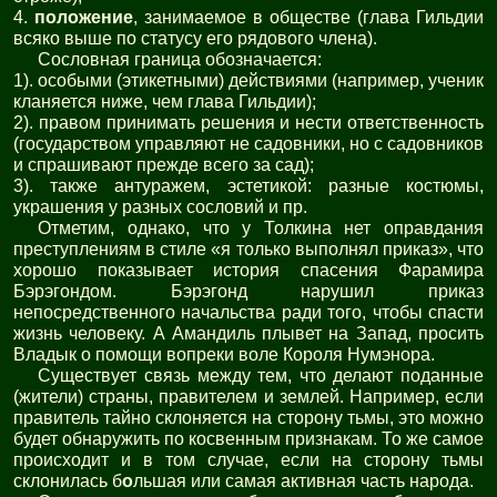
4.
положение
, занимаемое в обществе (глава Гильдии
всяко выше по статусу его рядового члена).
Сословная граница обозначается:
1). особыми (этикетными) действиями (например, ученик
кланяется ниже, чем глава Гильдии);
2). правом принимать решения и нести ответственность
(государством управляют не садовники, но с садовников
и спрашивают прежде всего за сад);
3). также антуражем, эстетикой: разные костюмы,
украшения у разных сословий и пр.
Отметим, однако, что у Толкина нет оправдания
преступлениям в стиле «я только выполнял приказ», что
хорошо показывает история спасения Фарамира
Бэрэгондом. Бэрэгонд нарушил приказ
непосредственного начальства ради того, чтобы спасти
жизнь человеку. А Амандиль плывет на Запад, просить
Владык о помощи вопреки воле Короля Нумэнора.
Существует связь между тем, что делают поданные
(жители) страны, правителем и землей. Например, если
правитель тайно склоняется на сторону тьмы, это можно
будет обнаружить по косвенным признакам. То же самое
происходит и в том случае, если на сторону тьмы
склонилась б
о
льшая или самая активная часть народа.