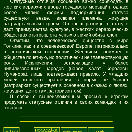
Статусные отличия особенно важно соблюдать в
жестких иерархиях вроде государств морэдайн, однако
более мягкие формы подчеркивания статуса
существуют везде, включая племена, живущие
патриархальным строем. Отыгрыш разницы в статусе
даст преимущества культуре, в жестких иерархических
обществах отыгрыш статусных отличий обязателен.
Отметим, что человеческое общество в мире
Толкина, как и в средневековой Европе, патриархально
в политическом отношении. Женщины занимает в
обществе почетную, но политически не главенствующую
роль. Исключения, встречающие у более
цивилизованных народов (народ Халэт, Королевы
Нумэнора), лишь подтверждают правило. У младших
людей женского правления в норме не бывает
(матриархат существует в основном в сказках о людях,
живущих где-то там, за горизонтом).
В связи с вышеизложенным просьба к игрокам
продумать статусные отличия в своих командах и их
отыгрыш.
_
_
_
_
_
_
_
_
_
_
_
_
_
_
_
_
_
_
_
_
_
_
_
_
_
_
_
_
_
_
_
_
_
_
_
_
_
_
_
_
_
_
_
_
_
_
_
_
_
_
_
_
_
_
_
_
_
_
_
_
_
_
_
_
_
_
_
_
_
_
_
_
arda.ru