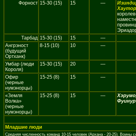
Форност
15-30 (15)
15
—
Изинди
Хауто
королев
наместн
провин
Эриадо
Тарбад
15-30 (15)
15
—
Ангрэност
8-15 (10)
10
—
(будущий
Ортханк)
Умбар (люди
15-30 (15)
20
—
Короля)
Офир
15-25 (8)
15
—
(черные
нумэнорцы)
«Земля
15-25 (8)
15
—
Хэрумо
Волка»
Фуинур
(черные
нумэнорцы)
Младшие люди
Средняя численность команд 10-15 человек (Архана - 20-25). Воины 