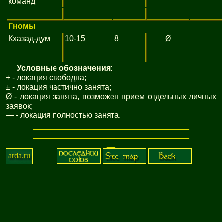
команд
Гномы
Кхазад-дум
10-15
8
Ø
Условные обозначения:
+ - локация свободна;
± - локация частично занята;
Ø - локация занята, возможен прием отдельных личных
заявок;
— - локация полностью занята.
_
_
_
_
_
_
_
_
_
_
_
_
_
_
_
_
_
_
_
_
_
_
_
_
_
_
_
_
_
_
_
_
_
_
_
_
_
_
_
_
_
_
_
_
_
_
_
_
_
_
_
_
_
_
_
_
_
_
_
_
_
_
_
_
_
_
_
_
_
_
_
_
arda.ru