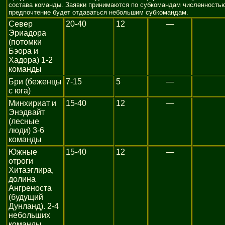
состава команды. Заявки принимаются по субкомандам численностью
предпочтение будет отдаваться небольшим субкомандам.
Север
20-40
12
—
Эриадора
(потомки
Бэора и
Хадора) 1-2
команды
Бри (беженцы
7-15
5
—
с юга)
Минхириат и
15-40
12
—
Энэдвайт
(лесные
люди) 3-6
команды
Южные
15-40
12
—
отроги
Хитаэглира,
долина
Ангреноста
(будущий
Дунланд). 2-4
небольших
команды