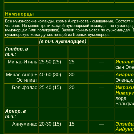
Нумэнорцы
Все нумэнорские команды, кроме Ангрэноста - смешанные. Состоят и
человек. Не менее трети каждой нумэнорской команды - не нумэнор
нумэнорцам (или полукровки). Заявки принимаются по субкомандам. 
нумэнорскую команду состоящей из Верных нумэнорцев.
(в т.ч. нуменорцев)
Гондор, в
т.ч.:
Минас-Итиль
25-50 (25)
25
—
Исильд
сын Эл
Минас-Анор +
40-60 (30)
30
—
Анарио
Осгилиат
Эленди
Бэльфалас
25-40 (15)
20
—
Имрахи
Нимруз
лорд
Бэльфа
Арнор, в
т.ч.:
Аннуминас
20-30 (15)
15
—
Элэнди
Андуни