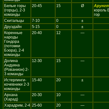
Белые горы
20-45
15
Ø
Арунг
(горцы), 2-3
король 
команды
гор
Скитальцы
7-10
0
±
Друэдайн
5-15
0
±
Коренные
20-40
12
—
народы
Гондора
(потомки
Бэора), 2-4
команды
Долина
12-30
15
—
Андуина
(Рованион) 2-
3 команды
Истерлинги-
15-40
20
±
кочевники 2-3
команды
Архана
20-30
10
—
(Харад)
Харадрим, 2-4
25-60
20
—