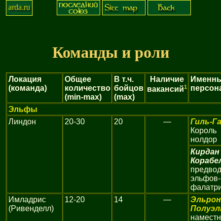
arda.ru
Команды и роли
Локация
Общее
В т.ч.
Наличие
Именн
(команда)
количество
бойцов
1
персон
вакансий
(min-max)
(max)
Эльфы
Линдон
20-30
20
—
Гиль-Г
Король
нолдор
Кирдан
Корабе
предвод
эльфов-
фалатр
Имладрис
12-20
14
—
Эльрон
(Ривенделл)
Полуэ
наместн