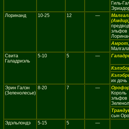
Гиль-Га
Эриадо
Лоринанд
10-25
12
—
Малгал
(Амдир
предвод
эльфов
Лорина
Амрот
Малгал
Свита
5-10
5
—
Галадр
Галадриэль
Кэлэбо
Кэлэбр
их дочь
Эрин Галэн
8-20
7
—
Орофэ
(Зеленолесье)
Король
эльфов
Зеленол
Транду
сын Ор
Эдэльлондэ
5-15
5
—