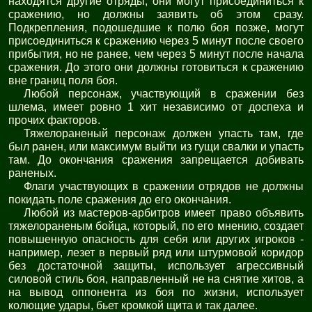
находятся другие отряды, они могут присоединиться к
сражению, но должны заявить об этом сразу.
Подкрепления, подошедшие к полю боя позже, могут
присоединиться к сражению через 5 минут после своего
прибытия, но не ранее, чем через 5 минут после начала
сражения. До этого они должны готовиться к сражению
вне границ поля боя.
Любой персонаж, участвующий в сражении без
шлема, имеет ровно 1 хит независимо от доспеха и
прочих факторов.
Тяжелораненый персонаж должен упасть там, где
был ранен, или максимум выйти из гущи свалки и упасть
там. До окончания сражения запрещается добивать
раненых.
Флаги участвующих в сражении отрядов не должны
покидать поле сражения до его окончания.
Любой из мастеров-арбитров имеет право объявить
тяжелораненым бойца, который, по его мнению, создает
повышенную опасность для себя или других игроков -
например, лезет в первый ряд или штурмовой коридор
без достаточной защиты, использует агрессивный
силовой стиль боя, направленный не на снятие хитов, а
на вывод оппонента из боя по жизни, использует
колющие удары, бьет кромкой щита и так далее.