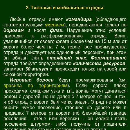
2. Тяжелые и мобильные отряды.
Любые отряды имеют
командира
(обладающего
соответствующим
умением
), передвигаются только по
дорогам
и носят
флаг
. Нарушение этих условий
приводит к расформированию отряда. Воин,
удалившийся от своего флага более чем на 15 м или от
дороги более чем на 7 м, теряет все преимущества
отряда и действует как одиночный персонаж, при этом
он обязан снять
отрядный знак
.
Формирование
отряда требует определенного
количества ресурсов
,
занимает
30 минут
и происходит только на своей или
союзной территории.
Игровые дороги
будут промаркированы (см.
правила по территориям
). Если дорога плохо
проходима, слишком узка и т.п., воины могут двигаться
рядом с дорогой, но не далее 5-7 метров от нее, и так,
чтоб отряд с дороги был четко виден. Отряд не может
обойти чужое поселение, стоящее на дороге или в
пределах 7 метров от дороги (по ближайшей границе
поселения - стене или веревки) – он должен взять
поселение штурмом, либо получить от правителя
поселения (или его и.о.) разрешение на проход.