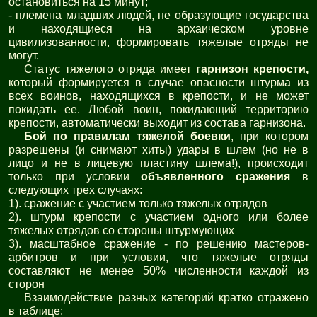
остановиться на 15 минут;
- племена младших людей, не образующие государства
и находящиеся на архаическом уровне
цивилизованности, формировать тяжелые отряды не
могут.
Статус тяжелого отряда имеет
гарнизон крепости,
который
формируется в случае опасности штурма из
всех воинов, находящихся в крепости, и не может
покидать ее. Любой воин, покидающий территорию
крепости, автоматически выходит из состава гарнизона.
Бой по правилам тяжелой боевки
, при котором
разрешены (и снимают хиты) удары в шлем (но не в
лицо и не в лицевую пластину шлема!), происходит
только при условии
объявленного сражения
в
следующих трех случаях:
1). сражение с участием только тяжелых отрядов
2). штурм крепости с участием одного или более
тяжелых отрядов со стороны штурмующих
3). масштабное сражение - по решению мастеров-
арбитров и при условии, что тяжелые отряды
составляют не менее 50% численности каждой из
сторон
Взаимодействие разных категорий кратко отражено
в таблице: