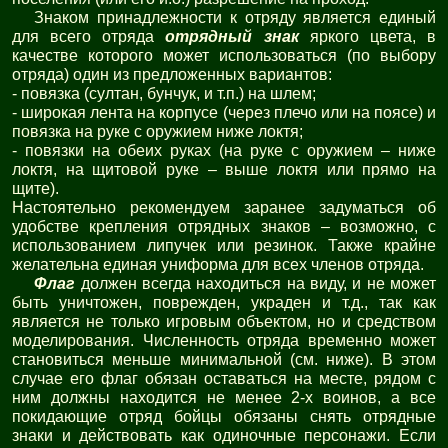
Знаком принадлежности к отряду является единый
для всего отряда
отрядный знак
яркого цвета, в
качестве которого может использоваться (по выбору
отряда) один из предложенных вариантов:
- повязка (султан, бунчук, и т.п.) на шлем;
- широкая лента на корпусе (через плечо или на поясе) и
повязка на руке с оружием ниже локтя;
- повязки на обеих руках (на руке с оружием – ниже
локтя, на щитовой руке – выше локтя или прямо на
щите).
Настоятельно рекомендуем заранее задуматься об
удобстве крепления отрядных знаков – возможно, с
использованием липучек или резинок. Также крайне
желательна единая униформа для всех членов отряда.
Флаг
должен всегда находиться на виду, и не может
быть уничтожен, поврежден, украден и т.д., так как
является не только игровым объектом, но и средством
моделирования. Численность отряда временно может
становиться меньше минимальной (см. ниже). В этом
случае его флаг обязан оставаться на месте, рядом с
ним должны находится не менее 2-х воинов, а все
покидающие отряд бойцы обязаны снять отрядные
знаки и действовать как одиночные персонажи. Если