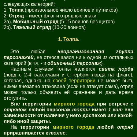
следующих категорий:
1.
Толпа
(произвольное число воинов и путников)
2.
Отряд
– имеет флаг и отрядные знаки:
2a).
Мобильный отряд
(5-15 воинов без щитов)
2b).
Тяжелый отряд
(10-20 воинов)
1. Толпа.
Это любая
неорганизованная группа
персонажей
, не относящаяся ни к одной из остальных
категорий (в т.ч. - и
одиночный персонаж
).
Частным случаем толпы является
свита лорда
(лорд с 2-4 вассалами и с гербом лорда на флаге),
которая, однако, на
своей территории
не может быть
никем внезапно атакована (если не атакует сама), отряд
может только объявить ей сражение и дать время
отступить.
Вне территории
мирного города
при встрече с
отрядом
любой персонаж
толпы
имеет
1 хит
вне
зависимости от наличия у него доспехов или какой-
либо иной защиты.
На территории
мирного города
любой
отряд
приравнивается к
толпе
.