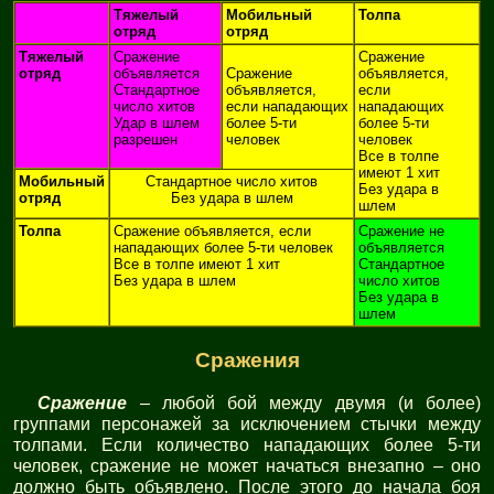
Тяжелый
Мобильный
Толпа
отряд
отряд
Тяжелый
Сражение
Сражение
отряд
объявляется
Сражение
объявляется,
Стандартное
объявляется,
если
число хитов
если нападающих
нападающих
Удар в шлем
более 5-ти
более 5-ти
разрешен
человек
человек
Все в толпе
имеют 1 хит
Мобильный
Стандартное число хитов
Без удара в
отряд
Без удара в шлем
шлем
Толпа
Сражение объявляется, если
Сражение не
нападающих более 5-ти человек
объявляется
Все в толпе имеют 1 хит
Стандартное
Без удара в шлем
число хитов
Без удара в
шлем
Сражения
Сражение
– любой бой между двумя (и более)
группами персонажей за исключением стычки между
толпами. Если количество нападающих более 5-ти
человек, сражение не может начаться внезапно – оно
должно быть объявлено. После этого до начала боя