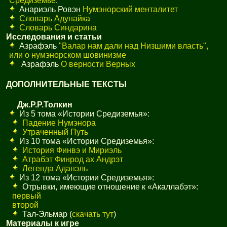
Средиземье
.
Анариэль Ровэн
Нумэнорский менталитет
Словарь Адунайка
Словарь Синдарина
Исследования и статьи
Азрафэль
"Валар нам дали над Низшими власть",
или о нумэнорском шовинизме
Азрафэль
О верности Верных
ДОПОЛНИТЕЛЬНЫЕ ТЕКСТЫ
Дж.Р.Р.Толкин
Из 5 тома «Истории Средиземья»:
Падение Нумэнора
Утраченный Путь
Из 10 тома «Истории Средиземья»:
История Финвэ и Мириэль
Атрабэт Финрод ах Андрэт
Легенда Аданэль
Из 12 тома «Истории Средиземья»:
Отрывки, имеющие отношение к «Акаллабэт»:
первый
второй
Тал-Эльмар (
скачать тут
)
Материалы к игре