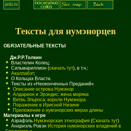
arda.ru
Тексты для нумэнорцев
ОБЯЗАТЕЛЬНЫЕ ТЕКСТЫ
Дж.Р.Р.Толкин
Властелин Колец;
Сильмариллион (
скачать тут
), в т.ч.:
Акаллабэт
;
О Кольцах Власти.
Тексты из «Неоконченных Преданий»
Описание острова Нумэнор
Алдарион и Эрэндис: жена моряка
Ветвь Эльроса: короли Нумэнора
Поражение в Ирисной Низине
Приложение о нумэнорских мерах длины
Материалы к игре
Азрафэль
Нумэнорская этнография
(
Скачать тут
)
Анариэль Ровэн
История нумэнорских владений в