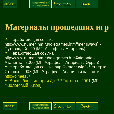
arda.ru
Материалы прошедших игр
Неработающая ссылка
http://www.numen.nm.ru/rolegames.htm#mensways" -
Пути людей - 99 (МГ: Азрафель, Анариэль)
Неработающая ссылка
http://www.numen.nm.ru/rolegames.htm#atalante -
Аталантэ - 2000 (МГ: Азрафель, Анариэль, Эрран)
Неработающая ссылка http://olmer.ru/4g/ - Четвертая
Стража - 2003 (МГ: Азрафель, Анариэль) на сайте
http://olmer.ru/
Волшебные истории Дж.Р.Р.Толкина - 2001
(МГ:
Фиолетовый бизон
)
_
_
_
_
_
_
_
_
_
_
_
_
_
_
_
_
_
_
_
_
_
_
_
_
_
_
_
_
_
_
_
_
_
_
_
_
_
_
_
_
_
_
_
_
_
_
_
_
_
_
_
_
_
_
_
_
_
_
_
_
_
_
_
_
_
_
_
_
_
_
_
_
arda.ru