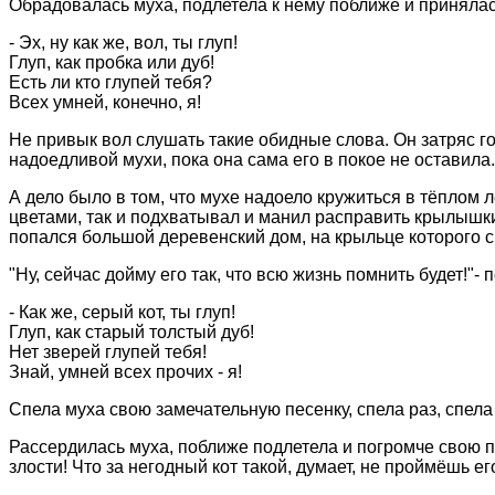
Обрадовалась муха, подлетела к нему поближе и принялас
- Эх, ну как же, вол, ты глуп!
Глуп, как пробка или дуб!
Есть ли кто глупей тебя?
Всех умней, конечно, я!
Не привык вол слушать такие обидные слова. Он затряс го
надоедливой мухи, пока она сама его в покое не оставила.
А дело было в том, что мухе надоело кружиться в тёплом л
цветами, так и подхватывал и манил расправить крылышки и
попался большой деревенский дом, на крыльце которого с
"Ну, сейчас дойму его так, что всю жизнь помнить будет!"-
- Как же, серый кот, ты глуп!
Глуп, как старый толстый дуб!
Нет зверей глупей тебя!
Знай, умней всех прочих - я!
Спела муха свою замечательную песенку, спела раз, спела 
Рассердилась муха, поближе подлетела и погромче свою пес
злости! Что за негодный кот такой, думает, не проймёшь е