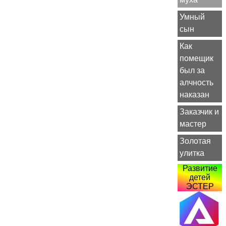
Умный
сын
Как
помещик
был за
алчность
наказан
Заказчик и
мастер
Золотая
улитка
Развитие
детей
ЭСТЕР