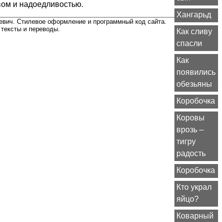
твом и надоедливостью.
Хангарьд
евич. Стилевое оформление и программный код сайта.
 тексты и переводы.
Как сливу
спасли
Как
появились
обезьяны
Коробочка
Коровы
врозь –
тигру
радость
Коробочка
Кто украл
яйцо?
Коварный