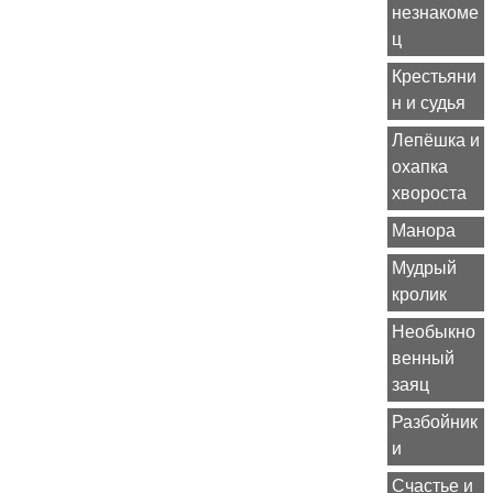
незнакоме
ц
Крестьяни
н и судья
Лепёшка и
охапка
хвороста
Манора
Мудрый
кролик
Необыкно
венный
заяц
Разбойник
и
Счастье и