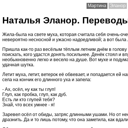
Мартина
Эланор
Наталья Эланор. Переводы
Жила-была на свете муха, которая считала себя очень-оче
невероятно несносной и ужасно надоедливой; а вот была 
Пришла как-то раз весёлым тёплым летним днём в голову 
поискать, кого удастся донять посильнее. Денёк стоял и в
необыкновенно легко и весело на душе. Вот мухе и подума
удачная шутка.
Летит муха, летит, ветерок её обвевает, и попадается ей 
села на кончик его длинного уха и запела:
- Ах, осёл, ну как ты глуп!
Глуп, как пробка, глуп, как дуб.
Есть ли кто глупей тебя?
Знай, что всех умнее - я!
Заревел осёл от обиды, затряс длинными ушами. Но от нес
дразнить. Да и то лишь потому, что она заметила, как вда