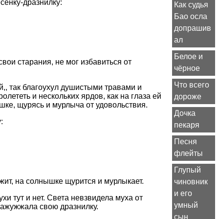
сенку-дразнилку:
Как судья
Бао осла
допрашив
ал
Белое и
свои старания, не мог избавиться от
чёрное
Что всего
й,, так благоухул душистыми травами и
олететь и нескольких ярдов, как на глаза ей
дороже
шке, щурясь и мурлыча от удовольствия.
Дочка
:
пекаря
Песня
флейты
Глупый
ежит, на солнышке щурится и мурлыкает.
чиновник
и его
хи тут и нет. Света невзвидела муха от
умный
 зажужжала свою дразнилку.
сын