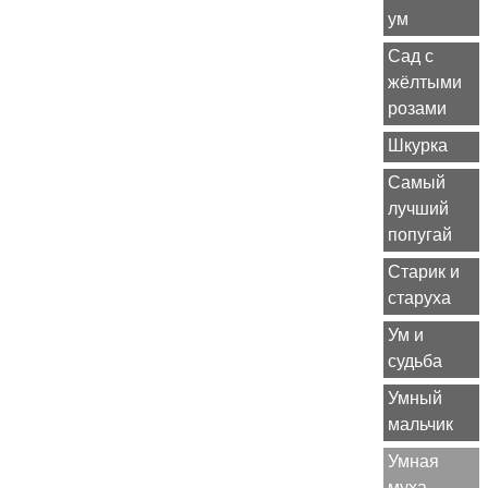
ум
Сад с
жёлтыми
розами
Шкурка
Самый
лучший
попугай
Старик и
старуха
Ум и
судьба
Умный
мальчик
Умная
муха