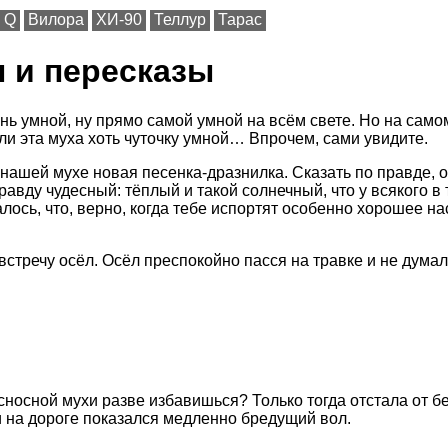
Q
Вилора
ХИ-90
Теллур
Тарас
 и пересказы
нь умной, ну прямо самой умной на всём свете. Но на самом
ли эта муха хоть чуточку умной… Впрочем, сами увидите.
нашей мухе новая песенка-дразнилка. Сказать по правде, о
правду чудесный: тёплый и такой солнечный, что у всякого 
лось, что, верно, когда тебе испортят особенно хорошее на
навстречу осёл. Осёл преспокойно пасся на травке и не дума
носной мухи разве избавишься? Только тогда отстала от бе
ли на дороге показался медленно бредущий вол.