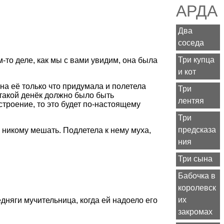
АРДА
Два
соседа
Три купца
-то деле, как мы с вами увидим, она была
и кот
на её только что придумала и полетела
Три
в такой денёк должно было быть
лентяя
строение, то это будет по-настоящему
Три
предсказа
л никому мешать. Подлетела к нему муха,
ния
Три сына
Бабочка в
королевск
их
дняги мучительница, когда ей надоело его
закромах