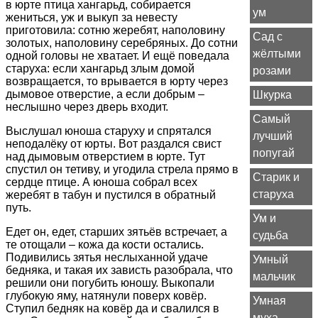
в юрте птица хангарьд, собирается
ум
жениться, уж и выкуп за невесту
приготовила: сотню жеребят, наполовину
Сад с
золотых, наполовину серебряных. До сотни
жёлтыми
одной головы не хватает. И ещё поведала
старуха: если хангарьд злым домой
розами
возвращается, то врывается в юрту через
дымовое отверстие, а если добрым –
Шкурка
неслышно через дверь входит.
Самый
Выслушал юноша старуху и спрятался
лучший
неподалёку от юрты. Вот раздался свист
попугай
над дымовым отверстием в юрте. Тут
спустил он тетиву, и угодила стрела прямо в
Старик и
сердце птице. А юноша собрал всех
старуха
жеребят в табун и пустился в обратный
путь.
Ум и
Едет он, едет, старших зятьёв встречает, а
судьба
те отощали – кожа да кости остались.
Подивились зятья неслыханной удаче
Умный
бедняка, и такая их зависть разобрала, что
мальчик
решили они погубить юношу. Выкопали
глубокую яму, натянули поверх ковёр.
Умная
Ступил бедняк на ковёр да и свалился в
муха