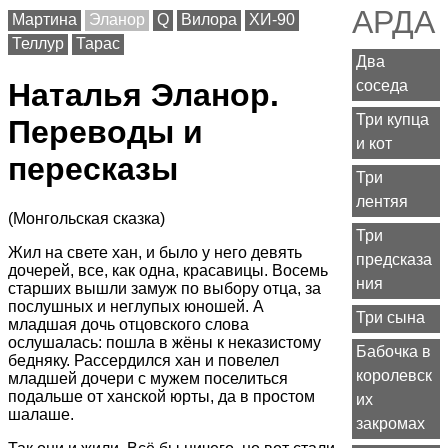
АРДА
Мартина
Эланор
Q
Вилора
ХИ-90
Теллур
Тарас
Два
соседа
Наталья Эланор.
Три купца
Переводы и
и кот
пересказы
Три
лентяя
(Монгольская сказка)
Три
Жил на свете хан, и было у него девять
предсказа
дочерей, все, как одна, красавицы. Восемь
ния
старших вышли замуж по выбору отца, за
послушных и неглупых юношей. А
Три сына
младшая дочь отцовского слова
ослушалась: пошла в жёны к неказистому
Бабочка в
бедняку. Рассердился хан и повелел
королевск
младшей дочери с мужем поселиться
подальше от ханской юрты, да в простом
их
шалаше.
закромах