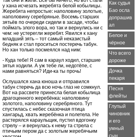
Так они и жили. Всё бы ничего, но вот стали
Как судья
у хана исчезать жеребята белой кобылицы.
Бао осла
Жеребята непростые: наполовину золотые,
наполовину серебряные. Восемь старших
допрашив
зятьёв по очереди сидели в засаде, чтобы
ал
поймать злого вора, но так и вернулись ни с
чем: не устерегли жеребят. Явился к хану
Белое и
младший зять – тот самый неказистый
чёрное
бедняк и стал проситься постеречь табун.
Но хан только посмеялся над ним:
Что всего
- Куда тебе! Я сам в караул ходил, старшие
дороже
зятья ходили. А уж тебе ли, недотёпе, с
Дочка
нами равняться? Иди-ка ты прочь!
пекаря
Ослушался хана юноша и отправился
табун стеречь да всю ночь глаз не сомкнул.
Песня
Вот на рассвете принесла белая кобылица
флейты
драгоценного жеребёнка: наполовину
золотого, наполовину серебряного. Тут
Глупый
спустилась с небес сказочная птица
чиновник
хангарьд, хвать жеребёнка и полетела. Не
растерялся караульщик, пустил вдогонку
и его
стрелу – и вернулась к нему та стрела с
умный
птичьим пером да с золотым жеребячьим
сын
хвостом.