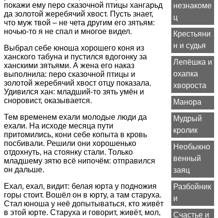
покажи ему перо сказочной птицы хангарьд
незнакоме
да золотой жеребячий хвост. Пусть знает,
ц
что муж твой – не чета другим его зятьям:
ночью-то я не спал и многое видел.
Крестьяни
н и судья
Выбрал себе юноша хорошего коня из
ханского табуна и пустился вдогонку за
Лепёшка и
ханскими зятьями. А жена его наказ
охапка
выполнила: перо сказочной птицы и
золотой жеребячий хвост отцу показала.
хвороста
Удивился хан: младший-то зять умён и
сноровист, оказывается.
Манора
Тем временем ехали молодые люди да
Мудрый
ехали. На исходе месяца пути
кролик
притомились, кони себе копыта в кровь
посбивали. Решили они хорошенько
Необыкно
отдохнуть, на стоянку стали. Только
венный
младшему зятю всё нипочём: отправился
он дальше.
заяц
Ехал, ехал, видит: белая юрта у подножия
Разбойник
горы стоит. Вошёл он в юрту, а там старуха.
и
Стал юноша у неё допытываться, кто живёт
в этой юрте. Старуха и говорит, живёт, мол,
Счастье и