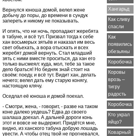
Хангарьд
Вернулся юноша домой, велел жене
добычу до поры, до времени в сундук
Как сливу
запереть и никому не показывать.
спасли
И опять, что ни ночь, пропадают жеребята
в табуне, и всё тут. Призвал тогда к себе
Как
хан восьмерых зятьёв и наказал им весь
появились
свет объехать, а вора отыскать и всех
обезьяны
жеребят домой вернуть. Стал младший
зять с ними вместе проситься, да хан его
Коробочка
только высмеял: куда, мол, тебе за такое
дело браться! Но бедняк знай стоит на
Коровы
своём: поеду, и всё тут. Видит хан, делать
врозь –
нечего; велел дать ему старую конягу,
настоящую клячу.
тигру
радость
Оседлал её юноша и домой поехал.
Коробочка
- Смотри, жена, - говорит, - разве на таком
коне далеко уедешь? Едва до своего
Кто украл
шалаша доехал. А дальней дороги конь
яйцо?
этот и вовсе не выдержит. Придётся мне,
видно, из ханского табуна добрую лошадь
Коварный
увести. А чтобы отец твой не прогневался,