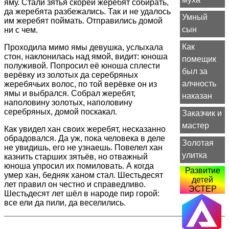
яму. Стали зятья скорей жеребят собирать,
да жеребята разбежались. Так и не удалось
Умный
им жеребят поймать. Отправились домой
сын
ни с чем.
Как
Проходила мимо ямы девушка, услыхала
стон, наклонилась над ямой, видит: юноша
помещик
полуживой. Попросил её юноша сплести
был за
верёвку из золотых да серебряных
алчность
жеребячьих волос, по той верёвке он из
ямы и выбрался. Собрал жеребят,
наказан
наполовину золотых, наполовину
серебряных, домой поскакал.
Заказчик и
мастер
Как увидел хан своих жеребят, несказанно
обрадовался. Да уж, пока человека в деле
Золотая
не увидишь, его не узнаешь. Повелел хан
улитка
казнить старших зятьёв, но отважный
юноша упросил их помиловать. А когда
Развитие
умер хан, бедняк ханом стал. Шестьдесят
детей
лет правил он честно и справедливо.
ЭСТЕР
Шестьдесят лет шёл в народе пир горой:
все ели да пили, да веселились.