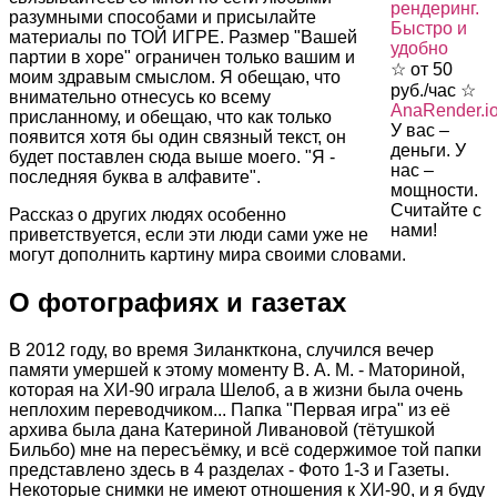
рендеринг.
разумными способами и присылайте
Быстро и
материалы по ТОЙ ИГРЕ. Размер "Вашей
удобно
партии в хоре" ограничен только вашим и
☆ от 50
моим здравым смыслом. Я обещаю, что
руб./час ☆
внимательно отнесусь ко всему
AnaRender.i
присланному, и обещаю, что как только
У вас –
появится хотя бы один связный текст, он
деньги. У
будет поставлен сюда выше моего. "Я -
нас –
последняя буква в алфавите".
мощности.
Считайте с
Рассказ о других людях особенно
нами!
приветствуется, если эти люди сами уже не
могут дополнить картину мира своими словами.
О фотографиях и газетах
В 2012 году, во время Зиланкткона, случился вечер
памяти умершей к этому моменту В. А. М. - Маториной,
которая на ХИ-90 играла Шелоб, а в жизни была очень
неплохим переводчиком... Папка "Первая игра" из её
архива была дана Катериной Ливановой (тётушкой
Бильбо) мне на пересъёмку, и всё содержимое той папки
представлено здесь в 4 разделах - Фото 1-3 и Газеты.
Некоторые снимки не имеют отношения к ХИ-90, и я буду