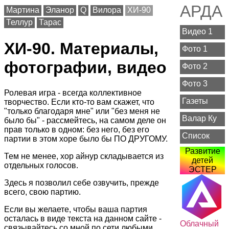
АРДА
Мартина
Эланор
Q
Вилора
ХИ-90
Теллур
Тарас
Видео 1
ХИ-90. Материалы,
Фото 1
фотографии, видео
Фото 2
Фото 3
Ролевая игра - всегда коллективное
Газеты
творчество. Если кто-то вам скажет, что
"только благодаря мне" или "без меня не
Валар Ку
было бы" - рассмейтесь, на самом деле он
прав только в одном: без него, без его
Список
партии в этом хоре было бы ПО ДРУГОМУ.
Развитие
Тем не менее, хор айнур складывается из
детей
отдельных голосов.
ЭСТЕР
Здесь я позволил себе озвучить, прежде
всего, свою партию.
Если вы желаете, чтобы ваша партия
осталась в виде текста на данном сайте -
Облачный
связывайтесь со мной по сети любыми