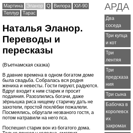
АРДА
Мартина
Эланор
Q
Вилора
ХИ-90
Теллур
Тарас
Два
соседа
Наталья Эланор.
Три купца
Переводы и
и кот
пересказы
Три
лентяя
(Въетнамская сказка)
Три
В давние времена в одном богатом доме
предсказа
была свадьба. Собралась вся родня
ния
жениха и невесты. Гости пируют, радуются.
Вдруг входит к ним старик и просит
Три сына
подаяния. Разозлились богачи, даже
зёрнышка риса нищему старичку дать не
Бабочка в
захотели, простой похлёбки пожалели.
королевск
Посмеялись, обругали незваного гостя, а
потом натравили на него пса.
их
закромах
Поспешил старик вон из богатого дома.