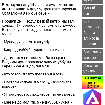
Взял мулла джуббы, а сам думает: «жалко
Умный
что-то отдавать джуббу трещотке воробью.
Оставлю-ка я их обе себе!»
сын
Прошли дни. Подул резкий ветер, настали
Как
холода. Тут воробей и вспомнил о джуббе.
помещик
Выпорхнул из гнезда и полетел прямо к
был за
мулле.
алчность
- Мулла, давай мою джуббу!
наказан
- Какую джуббу? – удивляется мулла.
Заказчик и
мастер
- Да ту, что я оставил у тебя на хранение.
Ведь мы договорились: одну джуббу ты
Золотая
берёшь себе, а другая моя.
улитка
- Кто говорил? Кто договаривался?
Развитие
- Настали холода, я мёрзну, - взмолился
детей
воробей.
ЭСТЕР
- Я помолюсь аллаху, чтобы ты не замёрз.
- Мне не до молитв, мне джубба нужна, -