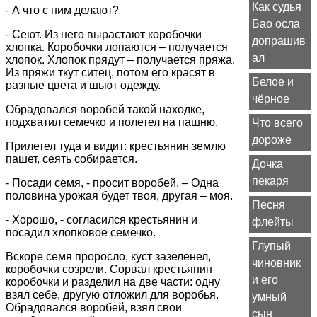
Как судья
- А что с ним делают?
Бао осла
- Сеют. Из него вырастают коробочки
допрашив
хлопка. Коробочки лопаются – получается
ал
хлопок. Хлопок прядут – получается пряжа.
Из пряжи ткут ситец, потом его красят в
Белое и
разные цвета и шьют одежду.
чёрное
Обрадовался воробей такой находке,
подхватил семечко и полетел на пашню.
Что всего
дороже
Прилетел туда и видит: крестьянин землю
пашет, сеять собирается.
Дочка
пекаря
- Посади семя, - просит воробей. – Одна
половина урожая будет твоя, другая – моя.
Песня
- Хорошо, - согласился крестьянин и
флейты
посадил хлопковое семечко.
Глупый
Вскоре семя проросло, куст зазеленел,
чиновник
коробочки созрели. Сорвал крестьянин
и его
коробочки и разделил на две части: одну
взял себе, другую отложил для воробья.
умный
Обрадовался воробей, взял свои
сын