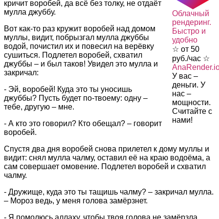
кричит воробей, да всё без толку, не отдаёт
мулла джуббу.
Облачный
рендеринг.
Вот как-то раз кружит воробей над домом
Быстро и
муллы, видит, побрызгал мулла джуббы
удобно
водой, почистил их и повесил на верёвку
☆ от 50
сушиться. Подлетел воробей, схватил
руб./час ☆
джуббы – и был таков! Увидел это мулла и
AnaRender.i
закричал:
У вас –
деньги. У
- Эй, воробей! Куда это ты уносишь
нас –
джуббы? Пусть будет по-твоему: одну –
мощности.
тебе, другую – мне.
Считайте с
нами!
- А кто это говорил? Кто обещал? – говорит
воробей.
Спустя два дня воробей снова прилетел к дому муллы и
видит: снял мулла чалму, оставил её на краю водоёма, а
сам совершает омовение. Подлетел воробей и схватил
чалму.
- Дружище, куда это ты тащишь чалму? – закричал мулла.
– Мороз ведь, у меня голова замёрзнет.
- Я помолюсь аллаху, чтобы твоя голова не замёрзла.