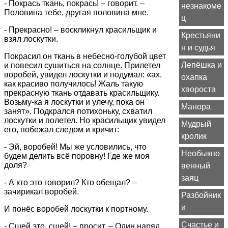
- Покрась ткань, покрась! – говорит. –
незнакоме
Половина тебе, другая половина мне.
ц
- Прекрасно! – воскликнул красильщик и
Крестьяни
взял лоскутки.
н и судья
Покрасил он ткань в небесно-голубой цвет
Лепёшка и
и повесил сушиться на солнце. Прилетел
воробей, увидел лоскутки и подумал: «ах,
охапка
как красиво получилось! Жаль такую
хвороста
прекрасную ткань отдавать красильщику.
Возьму-ка я лоскутки и улечу, пока он
Манора
занят». Подкрался потихоньку, схватил
лоскутки и полетел. Но красильщик увидел
Мудрый
его, побежал следом и кричит:
кролик
- Эй, воробей! Мы же условились, что
Необыкно
будем делить всё поровну! Где же моя
доля?
венный
заяц
- А кто это говорил? Кто обещал? –
зачирикал воробей.
Разбойник
и
И понёс воробей лоскутки к портному.
Счастье и
- Сшей это, сшей! – просит. – Один наряд