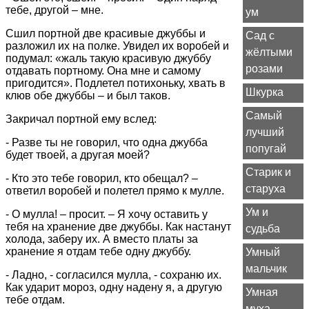
тебе, другой – мне.
ум
Сшил портной две красивые джуббы и
Сад с
разложил их на полке. Увидел их воробей и
жёлтыми
подумал: «жаль такую красивую джуббу
розами
отдавать портному. Она мне и самому
пригодится». Подлетел потихоньку, хвать в
Шкурка
клюв обе джуббы – и был таков.
Самый
Закричал портной ему вслед:
лучший
- Разве ты не говорил, что одна джубба
попугай
будет твоей, а другая моей?
Старик и
- Кто это тебе говорил, кто обещал? –
старуха
ответил воробей и полетел прямо к мулле.
Ум и
- О мулла! – просит. – Я хочу оставить у
тебя на хранение две джуббы. Как настанут
судьба
холода, заберу их. А вместо платы за
хранение я отдам тебе одну джуббу.
Умный
мальчик
- Ладно, - согласился мулла, - сохраню их.
Как ударит мороз, одну надену я, а другую
Умная
тебе отдам.
муха