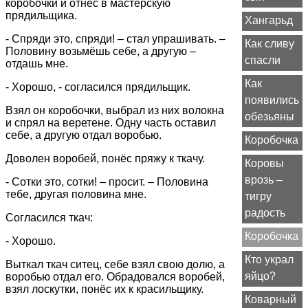
коробочки и отнёс в мастерскую
прядильщика.
Хангарьд
- Спряди это, спряди! – стал упрашивать. –
Как сливу
Половину возьмёшь себе, а другую –
спасли
отдашь мне.
Как
- Хорошо, - согласился прядильщик.
появились
Взял он коробочки, выбрал из них волокна
обезьяны
и спрял на веретене. Одну часть оставил
себе, а другую отдал воробью.
Коробочка
Доволен воробей, понёс пряжу к ткачу.
Коровы
врозь –
- Сотки это, сотки! – просит. – Половина
тебе, другая половина мне.
тигру
радость
Согласился ткач:
Коробочка
- Хорошо.
Кто украл
Выткал ткач ситец, себе взял свою долю, а
яйцо?
воробью отдал его. Обрадовался воробей,
взял лоскутки, понёс их к красильщику.
Коварный