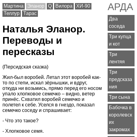
АРДА
Мартина
Эланор
Q
Вилора
ХИ-90
Теллур
Тарас
Два
соседа
Наталья Эланор.
Три купца
Переводы и
и кот
пересказы
Три
лентяя
(Персидская сказка)
Три
Жил-был воробей. Летал этот воробей как-
предсказа
то по степи, искал зёрнышки, и вдруг,
ния
откуда ни возьмись, прямо перед его носом
упало хлопковое семечко – видно, ветер
Три сына
принёс. Схватил воробей семечко и
полетел к себе. Уселся в гнездо, показал
Бабочка в
семечко соседу и спрашивает:
королевск
- Что это такое?
их
закромах
- Хлопковое семя.