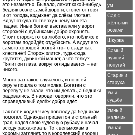
это незаметно. Бывало, лежит какой-нибудь
ум
бедняк возле самой дороги, стонет от горя
и от голода, вздыхает да слёзы глотает.
Сад с
Вдруг откуда-то сверху к нему монета
жёлтыми
падает. Иные богачи выставляли у ворот
розами
сторожей с дубинками добро охранять.
Стоит сторож, готов любого, кто поближе к
Шкурка
воротам подойдёт, отдубасить. А вдруг его
самого хорошей розгой кто-то сзади как
Самый
хлестанёт! Сторож злится, туда-сюда
лучший
крутится, дубинкой машет, а что толку?
Пялит он глаза, вокруг оглядывается – нет
попугай
никого.
Старик и
Много раз такое случалось, и по всей
старуха
округе пошла о том молва. Богатеи с
перепугу не знали, что им делать, а бедняки
Ум и
радовались. В народе говорили, что это
судьба
справедливый делёж добра идёт.
Умный
Так вот и ходил Чиеу повсюду да беднякам
помогал. Однажды пришёл он в стольный
мальчик
град, надел свою чудесную рубаху и начал
Умная
всюду расхаживать. То к вельможам в
хоромы заглянет, то в королевский дворец
муха