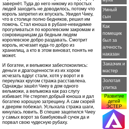
завернёт. Туда до него никому из простых
людей заходить не доводилось, потому что
Умный
король запретил их впускать. Увидел Чиеу,
сын
что в столице полно бедняков, решил им
помочь. Стал юноша в рубахе-невидимке
Как
прогуливаться по королевским закромам и
помещик
сокровищницам да бедным людям
королевское добро раздавать. Смотрит
был за
король, исчезает куда-то добро из
алчность
хранилищ, а кто в этом виноват, понять не
наказан
может.
Заказчик и
И богатеи, и вельможи забеспокоились:
деньги и драгоценности из их хором
мастер
исчезать вдруг стали, хотя у ворот и в
Золотая
переулках кругом стража расставлена.
Однажды зашёл Чиеу в дом одного
улитка
вельможи, а вельможа как раз слугу
Развитие
избивает. Не стерпел добрый юноша и дал
детей
богатею хорошую затрещину. А сам скорей
ЭСТЕР
к дверям побежал. Услыхала стража шаги,
кинулась ловить. В спешке зацепился Чиеу
у самых ворот за бамбуковый сучок да и
порвал свою чудесную рубаху.