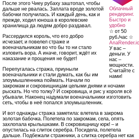
После этого Чиеу рубаху заштопал, чтобы
Облачный
дальше не рвалась. Заплата вроде золотой
рендеринг.
бабочки получилась. И каждый день, как и
Быстро и
прежде, ходил юноша в королевские
удобно
хранилища да людям добро раздавал.
☆ от 50
Рассердился король, что его добро
руб./час ☆
исчезает, и повелел страже и
AnaRender.i
военачальникам во что бы то ни стало
У вас –
изловить вора. А иначе, говорит, ждёт их
деньги. У
наказание и прощения не будет!
нас –
мощности.
Перепугалась стража, приуныли
Считайте с
военачальники и стали думать, как бы им
нами!
злоумышленника поймать. Начали по
закромам и сокровищницам целыми днями и ночами
рыскать. Но что толку? И сокровища, и рис у короля всё
убывали. Наконец надумали военачальники изготовить
сеть, чтобы в неё попался злоумышленник.
И вот однажды стража заметила: влетела в закрома
золотая бабочка. Полетела по закромам, села, опять
захлопала крылышками. В сокровищницу юрк! – и
опустилась на слиток серебра. Посидела, полетела
дальше. Подбежали стражники, а слитка серебра нет как