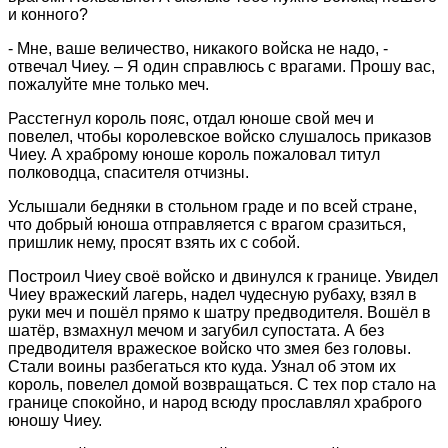
и конного?
- Мне, ваше величество, никакого войска не надо, -
отвечал Чиеу. – Я один справлюсь с врагами. Прошу вас,
пожалуйте мне только меч.
Расстегнул король пояс, отдал юноше свой меч и
повелел, чтобы королевское войско слушалось приказов
Чиеу. А храброму юноше король пожаловал титул
полководца, спасителя отчизны.
Услышали бедняки в стольном граде и по всей стране,
что добрый юноша отправляется с врагом сразиться,
пришлик нему, просят взять их с собой.
Построил Чиеу своё войско и двинулся к границе. Увидел
Чиеу вражеский лагерь, надел чудесную рубаху, взял в
руки меч и пошёл прямо к шатру предводителя. Вошёл в
шатёр, взмахнул мечом и загубил супостата. А без
предводителя вражеское войско что змея без головы.
Стали воины разбегаться кто куда. Узнал об этом их
король, повелел домой возвращаться. С тех пор стало на
границе спокойно, и народ всюду прославлял храброго
юношу Чиеу.