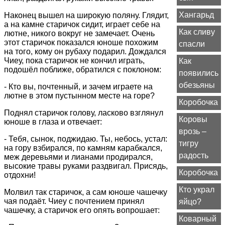
Хангарьд
Наконец вышел на широкую поляну. Глядит,
а на камне старичок сидит, играет себе на
Как сливу
лютне, никого вокруг не замечает. Очень
этот старичок показался юноше похожим
спасли
на того, кому он рубаху подарил. Дождался
Чиеу, пока старичок не кончил играть,
Как
подошёл поближе, обратился с поклоном:
появились
обезьяны
- Кто вы, почтенный, и зачем играете на
лютне в этом пустынном месте на горе?
Коробочка
Поднял старичок голову, ласково взглянул
Коровы
юноше в глаза и отвечает:
врозь –
- Тебя, сынок, поджидаю. Ты, небось, устал:
тигру
на гору взбирался, по камням карабкался,
радость
меж деревьями и лианами продирался,
высокие травы руками раздвигал. Присядь,
Коробочка
отдохни!
Кто украл
Молвил так старичок, а сам юноше чашечку
чая подаёт. Чиеу с почтением принял
яйцо?
чашечку, а старичок его опять вопрошает:
Коварный