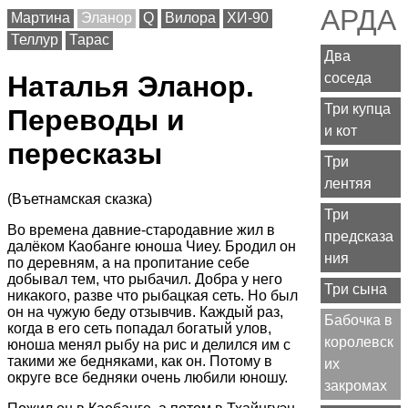
АРДА
Мартина
Эланор
Q
Вилора
ХИ-90
Теллур
Тарас
Два
соседа
Наталья Эланор.
Три купца
Переводы и
и кот
пересказы
Три
лентяя
(Въетнамская сказка)
Три
Во времена давние-стародавние жил в
предсказа
далёком Каобанге юноша Чиеу. Бродил он
ния
по деревням, а на пропитание себе
добывал тем, что рыбачил. Добра у него
Три сына
никакого, разве что рыбацкая сеть. Но был
он на чужую беду отзывчив. Каждый раз,
Бабочка в
когда в его сеть попадал богатый улов,
королевск
юноша менял рыбу на рис и делился им с
такими же бедняками, как он. Потому в
их
округе все бедняки очень любили юношу.
закромах