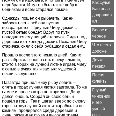
Пожил он в Каобанге, а потом в Тхайнгуэн
Как судья
перебрался. И тут он был также добр к
Бао осла
беднякам и всем старался помочь.
допрашив
Однажды пошёл он рыбачить. Как ни
ал
забросит сеть, всё она пустая
возвращается. Приуныл Чиеу, домой с
Белое и
пустой сетью бредёт. Вдруг по пути
чёрное
попадается ему нищий старичок. Сидит под
деревом и от холода дрожит. Пожалел Чиеу
Что всего
старичка, снял с себя рубашку и отдал ему.
дороже
Прошло после этого немало дней. Как-то
раз забросил юноша сеть в реку, слышит,
Дочка
кто-то в горах на лунной лютне играет. Чиеу
пекаря
с сетью в руках так и застыл: чудесной
песни заслушался.
Песня
флейты
Назавтра пришёл Чиеу рыбу ловить –
опять в горах лунная лютня заиграла. То же
Глупый
самое и послезавтра повторилось. Диву
чиновник
дался юноша. Собрал он свою сеть и
пошёл в горы. Так и шагал вверх по склону
и его
горы на звук лунной лютни: карабкался по
умный
камням, продирался среди деревьев и
сын
лиан, раздвигал руками высокие травы.