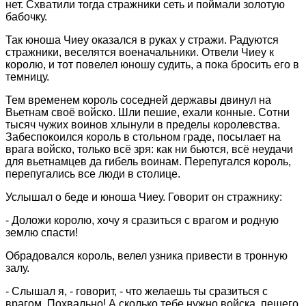
нет. Схватили тогда стражники сеть и поймали золотую
бабочку.
Так юноша Чиеу оказался в руках у стражи. Радуются
стражники, веселятся военачальники. Отвели Чиеу к
королю, и тот повелел юношу судить, а пока бросить его в
темницу.
Тем временем король соседней державы двинул на
Вьетнам своё войско. Шли пешие, ехали конные. Сотни
тысяч чужих воинов хлынули в пределы королевства.
Забеспокоился король в стольном граде, посылает на
врага войско, только всё зря: как ни бьются, всё неудачи
для вьетнамцев да гибель воинам. Перепугался король,
перепугались все люди в столице.
Услышал о беде и юноша Чиеу. Говорит он стражнику:
- Доложи королю, хочу я сразиться с врагом и родную
землю спасти!
Обрадовался король, велел узника привести в тронную
залу.
- Слышал я, - говорит, - что желаешь ты сразиться с
врагом. Похвально! А сколько тебе нужно войска, пешего