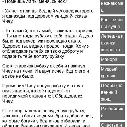
- Помнишь ли ты меня, сынок?
незнакоме
ц
- Уж не тот ли вы бедный человек, которого
я однажды под деревом увидел?- сказал
Крестьяни
Чиеу.
н и судья
- Тот самый, тот самый, - закивал старичок.
– Ты мне тогда рубаху с себя отдал. А дело
Лепёшка и
было под вечер, уж прохладно стало.
охапка
Здорово ты, видно, продрог тогда. Хочу я
хвороста
отблагодарить тебя за твою доброту и
подарить тебе вот эту рубаху.
Манора
Снял старичок рубаху с себя и накинул
Мудрый
Чиеу на плечи. И вдруг исчез, будто его и
кролик
вовсе не было.
Необыкно
Примерил Чиеу новую рубаху и ахнул:
оказывается, кто её наденет, тот
венный
невидимкой становится. Обрадовался
заяц
Чиеу.
Разбойник
С тех пор надевал он чудесную рубаху,
и
заходил в богатые дома, брал добро и рис,
которые богачи у бедняков отбирали, и
Счастье и
обратно беднякам раздавал. И делал всё