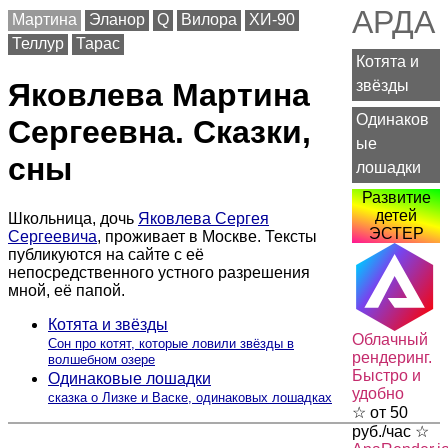
АРДА
Мартина
Эланор
Q
Вилора
ХИ-90
Теллур
Тарас
Котята и
звёзды
Яковлева Мартина
Одинаков
Сергеевна. Сказки,
ые
сны
лошадки
Развитие
детей
Школьница, дочь
Яковлева Сергея
ЭСТЕР
Сергеевича
, проживает в Москве. Тексты
публикуются на сайте с её
непосредственного устного разрешения
мной, её папой.
Котята и звёзды
Облачный
Сон про котят, которые ловили звёзды в
рендеринг.
волшебном озере
Быстро и
Одинаковые лошадки
удобно
сказка о Лизке и Васке, одинаковых лошадках
☆ от 50
руб./час ☆