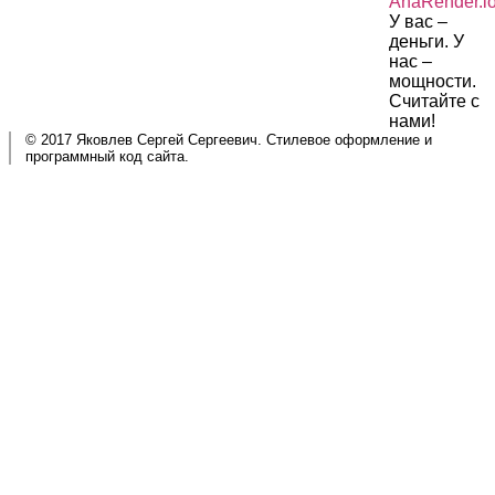
AnaRender.i
У вас –
деньги. У
нас –
мощности.
Считайте с
нами!
© 2017 Яковлев Сергей Сергеевич. Стилевое оформление и
программный код сайта.