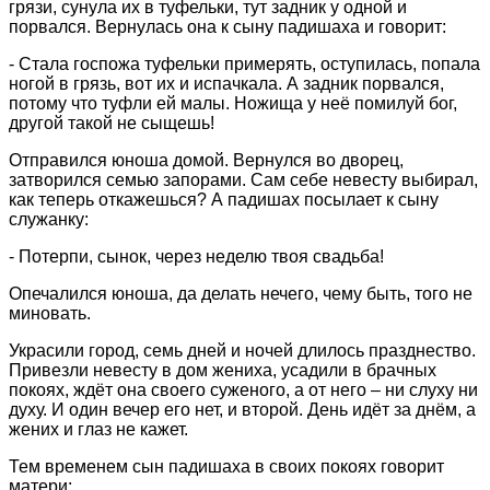
грязи, сунула их в туфельки, тут задник у одной и
порвался. Вернулась она к сыну падишаха и говорит:
- Стала госпожа туфельки примерять, оступилась, попала
ногой в грязь, вот их и испачкала. А задник порвался,
потому что туфли ей малы. Ножища у неё помилуй бог,
другой такой не сыщешь!
Отправился юноша домой. Вернулся во дворец,
затворился семью запорами. Сам себе невесту выбирал,
как теперь откажешься? А падишах посылает к сыну
служанку:
- Потерпи, сынок, через неделю твоя свадьба!
Опечалился юноша, да делать нечего, чему быть, того не
миновать.
Украсили город, семь дней и ночей длилось празднество.
Привезли невесту в дом жениха, усадили в брачных
покоях, ждёт она своего суженого, а от него – ни слуху ни
духу. И один вечер его нет, и второй. День идёт за днём, а
жених и глаз не кажет.
Тем временем сын падишаха в своих покоях говорит
матери: