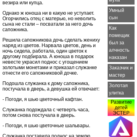
везира или купца.
Умный
Однако ж юноша ни в какую не уступает.
сын
Огорчились отец с матерью, но неволить
сына не стали – посватали за него дочь
Как
сапожника.
помещик
Решила сапожникова дочь сделать жениху
был за
наряд из цветов. Нарвала цветов, день и
алчность
ночь сидела, работала, один цветок к
другому подбирала. А юноша в подарок
наказан
невесте украсил поднос с угощением
золотыми монетами и приказал служанке
Заказчик и
отнести его сапожниковой дочке.
мастер
Подошла служанка к дому сапожника,
Золотая
постучала в дверь, а девушка ей отвечает:
улитка
- Погоди, я шью цветочный кафтан.
Развитие
детей
Служанка подождала с четверть часа,
ЭСТЕР
потом снова постучала в дверь.
- Погоди, я шью цветочные шальвары.
Служанка поставила поднос на землю,