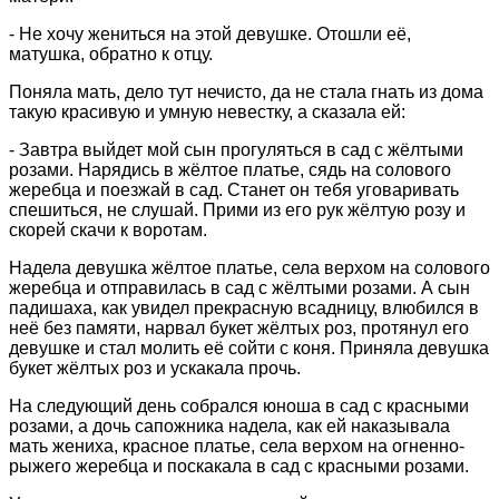
- Не хочу жениться на этой девушке. Отошли её,
матушка, обратно к отцу.
Поняла мать, дело тут нечисто, да не стала гнать из дома
такую красивую и умную невестку, а сказала ей:
- Завтра выйдет мой сын прогуляться в сад с жёлтыми
розами. Нарядись в жёлтое платье, сядь на солового
жеребца и поезжай в сад. Станет он тебя уговаривать
спешиться, не слушай. Прими из его рук жёлтую розу и
скорей скачи к воротам.
Надела девушка жёлтое платье, села верхом на солового
жеребца и отправилась в сад с жёлтыми розами. А сын
падишаха, как увидел прекрасную всадницу, влюбился в
неё без памяти, нарвал букет жёлтых роз, протянул его
девушке и стал молить её сойти с коня. Приняла девушка
букет жёлтых роз и ускакала прочь.
На следующий день собрался юноша в сад с красными
розами, а дочь сапожника надела, как ей наказывала
мать жениха, красное платье, села верхом на огненно-
рыжего жеребца и поскакала в сад с красными розами.