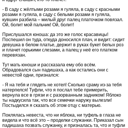
- В саду с жёлтыми розами я гуляла, в саду с красными
розами я гуляла, в саду с белыми розами я гуляла,
кувшин разбила – милый друг палец платочком повязал.
Ой, болит мой пальчик! Ой, болит!
Прислушался юноша: да это же голос красавицы!
Поспешил он туда, откуда доносился плач, и видит: сидит
девушка в белом платье, держит в руках букет белых роз
и плачет горькими слезами, а палец у неё его платком
перевязан.
Тут мать юноши и рассказала ему обо всём.
Обрадовался сын падишаха, а как остались они с
невестой одни, признался:
- Я на тебя и глядеть не хотел! Сколько сраму из-за тебя
натерпелся! Туфли, что я послал тебе примерить,
вернула все в грязи и с разорванным задником! Яблоко
ты надкусила так, что все семечки наружу вылезли!
Постыдился я сказать об этом отцу с матерью.
Поклялась невеста, что ни яблока, ни туфель в глаза не
видела и что всё это – проделки служанки. Приказал сын
падишаха позвать служанку, и призналась та, что и туфли