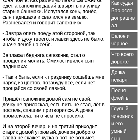
коня поить. Как раз мимо лавки сапожника
Как судья
едет, а сапожник давай швырять на улицу
Бао осла
старые башмаки. Испугался конь, понёс,
сын падишаха и свалился на землю.
допрашив
Разгневался и говорит сапожнику:
ал
- Завтра опять поеду этой стороной, так
Белое и
чтобы и духу твоего, и лавки здесь не было,
чёрное
иначе пеняй на себя.
Что всего
Заплакал бедняга сапожник, стал о
прощении молить. Смилостивился сын
дороже
падишаха:
Дочка
- Так и быть, если к празднику сошьёшь мне
пекаря
наряд из цветов, позабуду всё, если нет –
прощайся со своей лавкой.
Песня
флейты
Пришёл сапожник домой сам не свой,
дочку не приласкал, есть-пить не стал, лёг в
Глупый
постель, спящим притворился. А дочка
промолчала, ни о чём не спросила.
чиновник
и его
И на второй вечер, и на третий приходит
умный
старик домой угрюмый, дочери доброго
слова не скажет, куска в рот не возьмёт,
сын