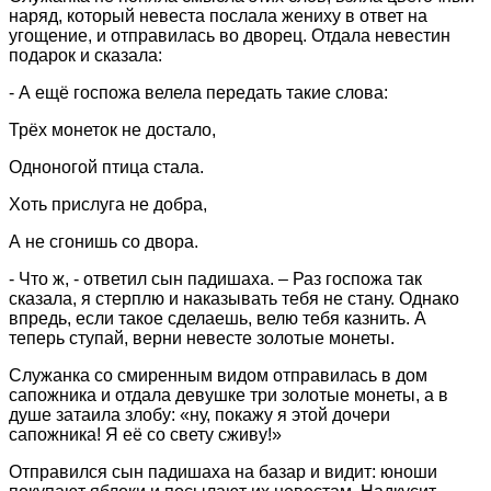
наряд, который невеста послала жениху в ответ на
угощение, и отправилась во дворец. Отдала невестин
подарок и сказала:
- А ещё госпожа велела передать такие слова:
Трёх монеток не достало,
Одноногой птица стала.
Хоть прислуга не добра,
А не сгонишь со двора.
- Что ж, - ответил сын падишаха. – Раз госпожа так
сказала, я стерплю и наказывать тебя не стану. Однако
впредь, если такое сделаешь, велю тебя казнить. А
теперь ступай, верни невесте золотые монеты.
Служанка со смиренным видом отправилась в дом
сапожника и отдала девушке три золотые монеты, а в
душе затаила злобу: «ну, покажу я этой дочери
сапожника! Я её со свету сживу!»
Отправился сын падишаха на базар и видит: юноши