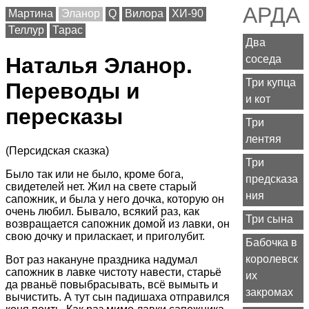
АРДА
Мартина
Эланор
Q
Вилора
ХИ-90
Теллур
Тарас
Два
соседа
Наталья Эланор.
Три купца
Переводы и
и кот
пересказы
Три
лентяя
(Персидская сказка)
Три
Было так или не было, кроме бога,
предсказа
свидетелей нет. Жил на свете старый
ния
сапожник, и была у него дочка, которую он
очень любил. Бывало, всякий раз, как
Три сына
возвращается сапожник домой из лавки, он
свою дочку и приласкает, и приголубит.
Бабочка в
королевск
Вот раз накануне праздника надумал
сапожник в лавке чистоту навести, старьё
их
да рваньё повыбрасывать, всё вымыть и
закромах
вычистить. А тут сын падишаха отправился