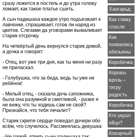
сразу ложится в постель и до утра голову
ломает, как такое платье сшить.
Хангарьд
А сын падишаха каждое утро подъезжает к
Как сливу
лавчонке, спрашивает, готов ли наряд из
спасли
цветов. Слезами да уговорами вымаливает
старик отсрочку.
Как
появились
На четвёртый день вернулся старик домой,
а дочка и говорит:
обезьяны
- Отец, вот уже три дня, как ты меня ни разу
Коробочка
не приласкал.
Коровы
- Голубушка, что за беда, ведь ты уже не
врозь –
ребёнок!
тигру
- Милый отец, - сказала дочь сапожника,
радость
была она разумной и сметливой, - разве я
не вижу, что ты ходишь сам не свой?
Коробочка
Признайся, что тебя печалит?
Кто украл
Старик скрепя сердце поведал дочери обо
яйцо?
всём, что случилось. Рассмеялась девушка:
Коварный
- Не горюй, ответь сыну падишаха так: