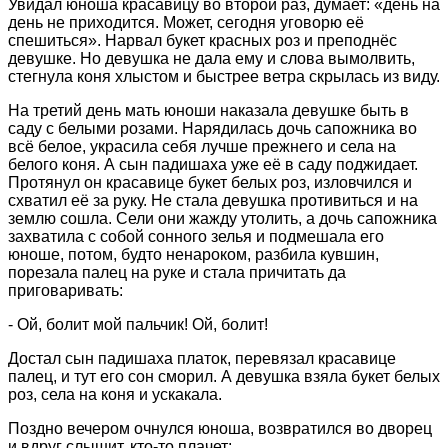
Увидал юноша красавицу во второй раз, думает: «день на
день не приходится. Может, сегодня уговорю её
спешиться». Нарвал букет красных роз и преподнёс
девушке. Но девушка не дала ему и слова вымолвить,
стегнула коня хлыстом и быстрее ветра скрылась из виду.
На третий день мать юноши наказала девушке быть в
саду с белыми розами. Нарядилась дочь сапожника во
всё белое, украсила себя лучше прежнего и села на
белого коня. А сын падишаха уже её в саду поджидает.
Протянул он красавице букет белых роз, изловчился и
схватил её за руку. Не стала девушка противиться и на
землю сошла. Сели они жажду утолить, а дочь сапожника
захватила с собой сонного зелья и подмешала его
юноше, потом, будто ненароком, разбила кувшин,
порезала палец на руке и стала причитать да
приговаривать:
- Ой, болит мой пальчик! Ой, болит!
Достал сын падишаха платок, перевязал красавице
палец, и тут его сон сморил. А девушка взяла букет белых
роз, села на коня и ускакала.
Поздно вечером очнулся юноша, возвратился во дворец
и вдруг слышит, кто-то плачет: