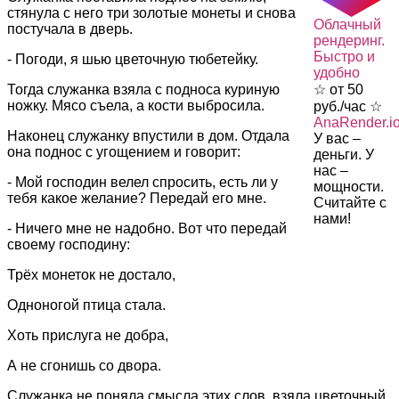
стянула с него три золотые монеты и снова
Облачный
постучала в дверь.
рендеринг.
Быстро и
- Погоди, я шью цветочную тюбетейку.
удобно
Тогда служанка взяла с подноса куриную
☆ от 50
ножку. Мясо съела, а кости выбросила.
руб./час ☆
AnaRender.i
Наконец служанку впустили в дом. Отдала
У вас –
она поднос с угощением и говорит:
деньги. У
нас –
- Мой господин велел спросить, есть ли у
мощности.
тебя какое желание? Передай его мне.
Считайте с
нами!
- Ничего мне не надобно. Вот что передай
своему господину:
Трёх монеток не достало,
Одноногой птица стала.
Хоть прислуга не добра,
А не сгонишь со двора.
Служанка не поняла смысла этих слов, взяла цветочный