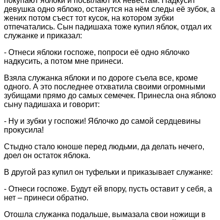
покупают яблоки и посылают их невестам. Надкусит
девушка одно яблоко, останутся на нём следы её зубок, а
жених потом съест тот кусок, на котором зубки
отпечатались. Сын падишаха тоже купил яблок, отдал их
служанке и приказал:
- Отнеси яблоки госпоже, попроси её одно яблочко
надкусить, а потом мне принеси.
Взяла служанка яблоки и по дороге съела все, кроме
одного. А это последнее отхватила своими огромными
зубищами прямо до самых семечек. Принесла она яблоко
сыну падишаха и говорит:
- Ну и зубки у госпожи! Яблочко до самой сердцевины
прокусила!
Стыдно стало юноше перед людьми, да делать нечего,
доел он остаток яблока.
В другой раз купил он туфельки и приказывает служанке:
- Отнеси госпоже. Будут ей впору, пусть оставит у себя, а
нет – принеси обратно.
Отошла служанка подальше, вымазала свои ножищи в