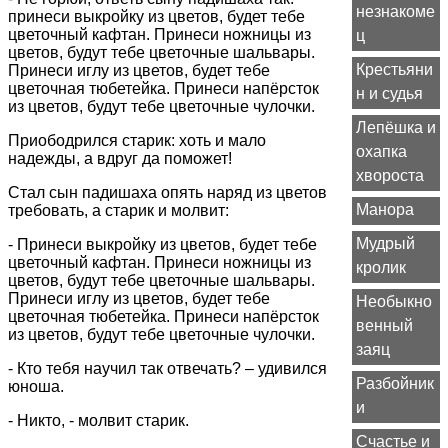
незнакоме
принеси выкройку из цветов, будет тебе
цветочный кафтан. Принеси ножницы из
ц
цветов, будут тебе цветочные шальвары.
Крестьяни
Принеси иглу из цветов, будет тебе
цветочная тюбетейка. Принеси напёрсток
н и судья
из цветов, будут тебе цветочные чулочки.
Лепёшка и
Приободрился старик: хоть и мало
охапка
надежды, а вдруг да поможет!
хвороста
Стал сын падишаха опять наряд из цветов
Манора
требовать, а старик и молвит:
Мудрый
- Принеси выкройку из цветов, будет тебе
цветочный кафтан. Принеси ножницы из
кролик
цветов, будут тебе цветочные шальвары.
Принеси иглу из цветов, будет тебе
Необыкно
цветочная тюбетейка. Принеси напёрсток
венный
из цветов, будут тебе цветочные чулочки.
заяц
- Кто тебя научил так отвечать? – удивился
Разбойник
юноша.
и
- Никто, - молвит старик.
Счастье и