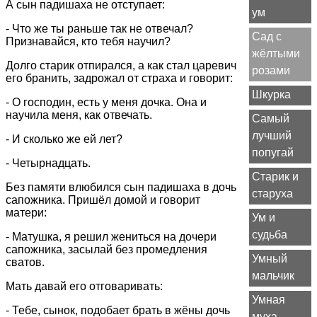
А сын падишаха не отступает:
ум
- Что же ты раньше так не отвечал?
Сад с
Признавайся, кто тебя научил?
жёлтыми
Долго старик отпирался, а как стал царевич
розами
его бранить, задрожал от страха и говорит:
Шкурка
- О господин, есть у меня дочка. Она и
научила меня, как отвечать.
Самый
лучший
- И сколько же ей лет?
попугай
- Четырнадцать.
Старик и
Без памяти влюбился сын падишаха в дочь
старуха
сапожника. Пришёл домой и говорит
матери:
Ум и
судьба
- Матушка, я решил жениться на дочери
сапожника, засылай без промедления
Умный
сватов.
мальчик
Мать давай его отговаривать:
Умная
- Тебе, сынок, подобает брать в жёны дочь
муха