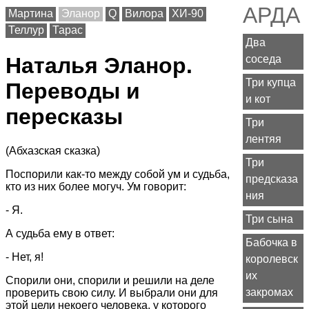
АРДА
Мартина
Эланор
Q
Вилора
ХИ-90
Теллур
Тарас
Два
соседа
Наталья Эланор.
Три купца
Переводы и
и кот
пересказы
Три
лентяя
(Абхазская сказка)
Три
Поспорили как-то между собой ум и судьба,
предсказа
кто из них более могуч. Ум говорит:
ния
- Я.
Три сына
А судьба ему в ответ:
Бабочка в
- Нет, я!
королевск
их
Спорили они, спорили и решили на деле
закромах
проверить свою силу. И выбрали они для
этой цели некоего человека, у которого