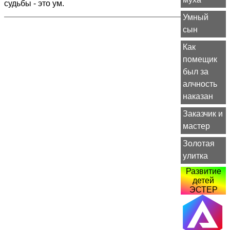
судьбы - это ум.
Умный
сын
Как
помещик
был за
алчность
наказан
Заказчик и
мастер
Золотая
улитка
Развитие
детей
ЭСТЕР