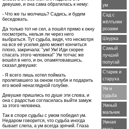
девушке, и она сама обратилась к нему:
ум
- Что же ты молчишь? Садись, и будем
Сад с
беседовать.
жёлтыми
розами
Да только тот не сел, а пошёл прямо к окну
посмотреть, нельзя ли через него
Шкурка
выбраться. Тут судьба, видя, что несмотря
на все её усилия дело может кончиться
Самый
плохо, закричала: "ум! Ум! Иди скорее
спасать этого человека!" Ум тотчас же
лучший
вошёл в него, и он, опамятовавшись,
попугай
сказал девушке:
Старик и
- Я всего лишь хотел поймать
старуха
пролетавшего за окном голубя и подарить
его моей ненаглядной голубке.
Ум и
Девушке пришлись по душе эти слова, и
судьба
она с радостью согласилась выйти замуж
Умный
за этого человека.
мальчик
Так в споре судьбы с умом победил ум.
Недаром говорится, что судьба иногда
Умная
бывает слепа, а ум всегда зрячий. Глаза
муха