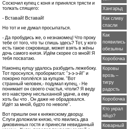
Соскочил купец с коня и принялся трясти и
толкать спящего:
Хангарьд
- Вставай! Вставай!
Как сливу
спасли
Но тот и не думал просыпаться.
Как
- Да пробудись же, о незнакомец! Что проку
появились
тебе от того, что ты спишь здесь? Тот, у кого
есть такое сокровище, может взять в жёны
обезьяны
дочь самого князя. Идём скорее со мной! Я
тебя посватаю.
Коробочка
Наконец купцу удалось разбудить лежебоку.
Коровы
Тот проснулся, пробормотал: "э-э-э-й!" и
врозь –
покорно поплёлся за купцом. "Вот
тигру
странный человек,- подумал купец, - Не
понимает он своего счастья, чтоли? Я веду
радость
его навстречу неслыханной удаче, а ему
Коробочка
хоть бы что . Он даже не обрадовался.
Идёт за мной, будто по неволе".
Кто украл
Вот пришли они к княжескому дворцу.
яйцо?
Слуги доложили князю, что явились два
диковинных гостя и принесли невиданный
Коварный