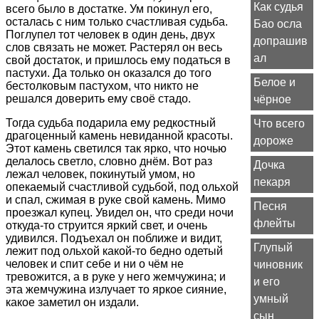
Как судья
всего было в достатке. Ум покинул его,
осталась с ним только счастливая судьба.
Бао осла
Поглупел тот человек в один день, двух
допрашив
слов связать не может. Растерял он весь
ал
свой достаток, и пришлось ему податься в
пастухи. Да только он оказался до того
Белое и
бестолковым пастухом, что никто не
решался доверить ему своё стадо.
чёрное
Тогда судьба подарила ему редкостный
Что всего
драгоценный камень невиданной красоты.
дороже
Этот камень светился так ярко, что ночью
делалось светло, словно днём. Вот раз
Дочка
лежал человек, покинутый умом, но
пекаря
опекаемый счастливой судьбой, под ольхой
и спал, сжимая в руке свой камень. Мимо
Песня
проезжал купец. Увидел он, что среди ночи
флейты
откуда-то струится яркий свет, и очень
удивился. Подъехал он поближе и видит,
Глупый
лежит под ольхой какой-то бедно одетый
человек и спит себе и ни о чём не
чиновник
тревожится, а в руке у него жемчужина; и
и его
эта жемчужина излучает то яркое сияние,
умный
какое заметил он издали.
сын