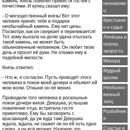
камень. Князь повелел привести гостей с
незнакоме
почестями. И купец сказал ему:
ц
- О могущественный князь! Вот этот
Крестьяни
человек принёс тебе в подарок
необычайный камень. Ему нет цены.
н и судья
Посмотри, как он сверкает и переливается!
Тот, кому выпала на долю удача отыскать
Лепёшка и
такой камень, не может быть
охапка
обыкновенным человеком. Он любит твою
хвороста
дочь и просит её руки. Не откажи ему в
подобной милости.
Манора
Князь ответил:
Мудрый
- Что ж, я согласен. Пусть проводят этого
кролик
человека в покои моей дочери и объявят ей
Необыкно
мою волю. Отныне он её жених.
венный
Проводили того человека в роскошные
заяц
покои дочери князя. Девушка, услышав
повеление отца, встретила гостя
Разбойник
приветливо. Ему бы заговорить с
и
красавицей, да уж куда там! Девушка
ждала, ждала, не скажет ли он ей хоть одно
Счастье и
слово, а он всё молчит. Надоело это