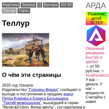
АРДА
Мартина
Эланор
Q
Вилора
ХИ-90
Теллур
Тарас
Развитие
детей
Теллур
ЭСТЕР
Облачный
рендеринг.
Быстро и
удобно
☆ от 50
руб./час ☆
О чём эти страницы
AnaRender.i
У вас –
деньги. У
2020 год. Начало.
нас –
Издательство
"Городец-Флюид"
сообщает о
мощности.
выходе и поступлении в продажу
книги
Считайте с
Петра Куркова и Бориса Батыршина
нами!
"Третий меморандум"
, вышедшей в серии
"Mystic&Fiction. Ветер мечты", составителем и