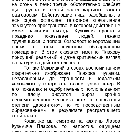
на огонь в печи; третий обстоятельно хлебает
щи. Группа в левой части картины занята
разговором. Действующие лица разобщены, а
вся сцена оставляет тягостное впечатление
замкнутого пространства, в котором действие не
имеет развития, выхода. Художник просто и
правдиво показывает людей, тяжело
трудившихся, а теперь безрадостно коротающих
время в этом неуютном обшарпанном
помещении. В этом сказался именно Плахову
присущий реальный и даже критический взгляд
на натуру, на действительность.
Тот же Мокрицкий в своих воспоминаниях
старательно изображает Плахова чудаком,
безалаберным до странности и недалёким
человеком, у которого в голове гуляет ветер. В
его похвалах и одобрительных похлопываниях
по плечу, рисуется образ крайне
легкомысленного человека, хотя и в «высшей
степени даровитого», но «с посредственным
образованием», в результате растратившего
свой талант.
Когда же мы смотрим на картины Лавра
Кузьмича Плахова, то, напротив, ощущаем
единую линию развития его творчества, начиная