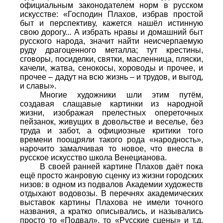
официальным законодателем норм в русском
искусстве: «Господин Плахов, избрав простой
быт и перспективу, кажется нашёл истинную
свою дорогу... А избрать нравы и домашний быт
русского народа, значит найти неисчерпаемую
руду драгоценного металла; тут крестины,
сговоры, посиделки, святки, масленница, пляски,
качели, жатва, сенокосы, хороводы и прочее, и
прочее – дадут на всю жизнь – и трудов, и выгод,
и славы».
Многие художники шли этим путём,
создавая слащавые картинки из народной
жизни, изображая прелестных опереточных
пейзанок, живущих в довольстве и веселье, без
труда и забот, а официозные критики того
времени поощряли такого рода «народность»,
нарочито замалчивая то новое, что внесла в
русское искусство школа Венецианова.
В своей ранней картине Плахов даёт пока
ещё просто жанровую сценку из жизни городских
низов: в одном из подвалов Академии художеств
отдыхают водовозы. В перечнях академических
выставок картины Плахова не имели точного
названия, а кратко описывались, и назывались
просто то «Подвал», то «Русские сцены» и т.д.