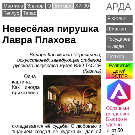
АРДА
Мартина
Эланор
Q
Вилора
ХИ-90
Теллур
Тарас
Р. Фальк
Невесёлая пирушка
Шишкин
Лавра Плахова
Государев
ы люди
Вилора Касимовна Чернышёва,
Плахов
искусствовед, заведующая отделом
русского искусства музея ИЗО ТАССР
Развитие
(Казань)
детей
Одна
ЭСТЕР
картина...
Как иногда
прихотливо
Облачный
рендеринг.
Быстро и
удобно
складывается её судьба! С любовью и
☆ от 50
тщанием создал её художник, дал ей