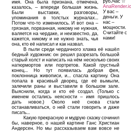
руб./час ☆
имя. Она была признана, отмечена,
AnaRender.i
казалось, – впереди большая жизнь.
У вас –
Были выставки, разговоры,
деньги. У
упоминания в толстых журналах...
нас –
Потом что-то изменилось. И вот она –
мощности.
грязная, порванная, никому не нужная,
Считайте с
валяется на чердаке, и неизвестно, да,
нами!
кажется, никому и не нужно знать, чья
она, кто её написал и как назвал.
В пыли среди чердачного хлама её нашёл
бедный художник: он решил разрезать большой
старый холст и написать на нём несколько своих
натюрмортов или портретов. Какой грустный
конец... Но тут появилась добрая фея,
поклонница живописи, и... спасла картину. Она
попала в красивый дворец, где её вымыли,
залечили раны и выставили в большом зале.
Выяснили, когда и кто её создал. (Только с
именем остались неясности – имя пришлось
дать новое.) Около неё снова стали
останавливаться, о ней стали говорить и даже
писать...
Какую прекрасную и мудрую сказку сочинил
бы, наверное, о нашей картине Ганс Христиан
Андерсен. Но мы рассказываем вам вовсе не