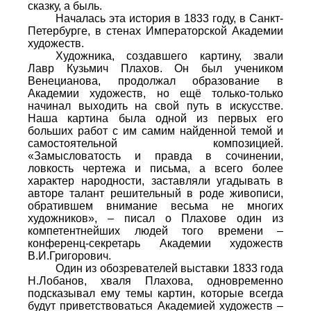
сказку, а быль.
Началась эта история в 1833 году, в Санкт-
Петербурге, в стенах Императорской Академии
художеств.
Художника, создавшего картину, звали
Лавр Кузьмич Плахов. Он был учеником
Венецианова, продолжал образование в
Академии художеств, но ещё только-только
начинал выходить на свой путь в искусстве.
Наша картина была одной из первых его
больших работ с им самим найденной темой и
самостоятельной композицией.
«Замысловатость и правда в сочинении,
ловкость чертежа и письма, а всего более
характер народности, заставляли угадывать в
авторе талант решительный в роде живописи,
обратившем внимание весьма не многих
художников», – писал о Плахове один из
компетентнейших людей того времени –
конференц-секретарь Академии художеств
В.И.Григорович.
Один из обозревателей выставки 1833 года
Н.Лобанов, хваля Плахова, одновременно
подсказывал ему темы картин, которые всегда
будут приветствоваться Академией художеств –