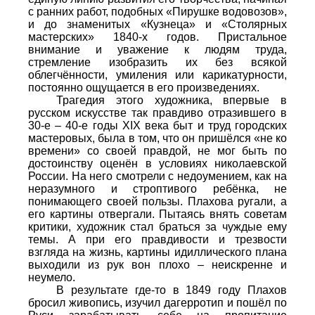
с ранних работ, подобных «Пирушке водовозов»,
и до знаменитых «Кузнеца» и «Столярных
мастерских» 1840-х годов. Пристальное
внимание и уважение к людям труда,
стремление изобразить их без всякой
облегчённости, умиления или карикатурности,
постоянно ощущается в его произведениях.
Трагедия этого художника, впервые в
русском искусстве так правдиво отразившего в
30-е – 40-е годы ХIХ века быт и труд городских
мастеровых, была в том, что он пришёлся «не ко
времени» со своей правдой, не мог быть по
достоинству оценён в условиях николаевской
России. На него смотрели с недоумением, как на
неразумного и строптивого ребёнка, не
понимающего своей пользы. Плахова ругали, а
его картины отвергали. Пытаясь внять советам
критики, художник стал браться за чуждые ему
темы. А при его правдивости и трезвости
взгляда на жизнь, картины идиллического плана
выходили из рук вон плохо – неискренне и
неумело.
В результате где-то в 1849 году Плахов
бросил живопись, изучил дагерротип и пошёл по