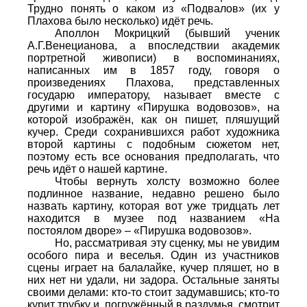
Трудно понять о каком из «Подвалов» (их у
Плахова было несколько) идёт речь.
Аполлон Мокрицкий (бывший ученик
А.Г.Венецианова, а впоследствии академик
портретной живописи) в воспоминаниях,
написанных им в 1857 году, говоря о
произведениях Плахова, представленных
государю императору, называет вместе с
другими и картину «Пирушка водовозов», на
которой изображён, как он пишет, пляшущий
кучер. Среди сохранившихся работ художника
второй картины с подобным сюжетом нет,
поэтому есть все основания предполагать, что
речь идёт о нашей картине.
Чтобы вернуть холсту возможно более
подлинное название, недавно решено было
назвать картину, которая вот уже тридцать лет
находится в музее под названием «На
постоялом дворе» – «Пирушка водовозов».
Но, рассматривая эту сценку, мы не увидим
особого пира и веселья. Один из участников
сцены играет на балалайке, кучер пляшет, но в
них нет ни удали, ни задора. Остальные заняты
своими делами: кто-то стоит задумавшись; кто-то
курит трубку и, погружённый в раздумья, смотрит