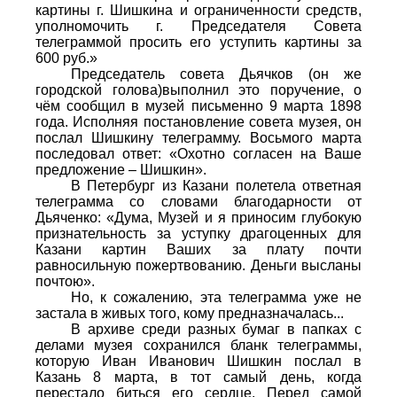
картины г. Шишкина и ограниченности средств,
уполномочить г. Председателя Совета
телеграммой просить его уступить картины за
600 руб.»
Председатель совета Дьячков (он же
городской голова)выполнил это поручение, о
чём сообщил в музей письменно 9 марта 1898
года. Исполняя постановление совета музея, он
послал Шишкину телеграмму. Восьмого марта
последовал ответ: «Охотно согласен на Ваше
предложение – Шишкин».
В Петербург из Казани полетела ответная
телеграмма со словами благодарности от
Дьяченко: «Дума, Музей и я приносим глубокую
признательность за уступку драгоценных для
Казани картин Ваших за плату почти
равносильную пожертвованию. Деньги высланы
почтою».
Но, к сожалению, эта телеграмма уже не
застала в живых того, кому предназначалась...
В архиве среди разных бумаг в папках с
делами музея сохранился бланк телеграммы,
которую Иван Иванович Шишкин послал в
Казань 8 марта, в тот самый день, когда
перестало биться его сердце. Перед самой