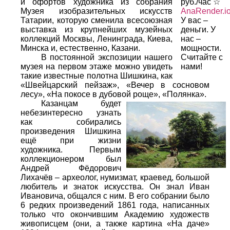
и офортов художника из собрания
руб./час ☆
Музея изобразительных искусств
AnaRender.i
Татарии, которую сменила всесоюзная
У вас –
выставка из крупнейших музейных
деньги. У
коллекций Москвы, Ленинграда, Киева,
нас –
Минска и, естественно, Казани.
мощности.
В постоянной экспозиции нашего
Считайте с
музея на первом этаже можно увидеть
нами!
такие известные полотна Шишкина, как
«Швейцарский пейзаж», «Вечер в сосновом
лесу», «На покосе в дубовой роще», «Полянка».
Казанцам будет
небезинтересно узнать
как собирались
произведения Шишкина
ещё при жизни
художника. Первым
коллекционером был
Андрей Фёдорович
Лихачёв – археолог, нумизмат, краевед, большой
любитель и знаток искусства. Он знал Иван
Ивановича, общался с ним. В его собрании было
6 редких произведений 1861 года, написанных
только что окончившим Академию художеств
живописцем (они, а также картина «На даче»