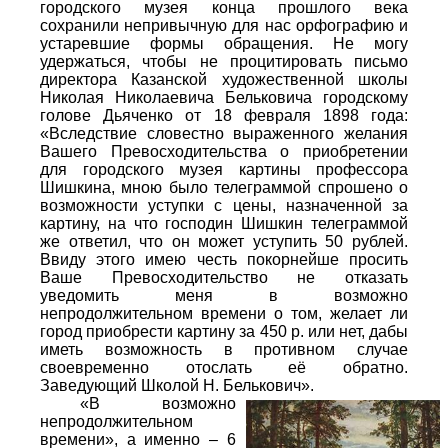
городского музея конца прошлого века
сохранили непривычную для нас орфографию и
устаревшие формы обращения. Не могу
удержаться, чтобы не процитировать письмо
директора Казанской художественной школы
Николая Николаевича Бельковича городскому
голове Дьяченко от 18 февраля 1898 года:
«Вследствие словестно выраженного желания
Вашего Превосходительства о приобретении
для городского музея картины профессора
Шишкина, мною было телеграммой спрошено о
возможности уступки с цены, назначенной за
картину, на что господин Шишкин телеграммой
же ответил, что он может уступить 50 рублей.
Ввиду этого имею честь покорнейше просить
Ваше Превосходительство не отказать
уведомить меня в возможно
непродолжительном времени о том, желает ли
город приобрести картину за 450 р. или нет, дабы
иметь возможность в противном случае
своевременно отослать её обратно.
Заведующий Школой Н. Белькович».
«В возможно
непродолжительном
времени», а именно – 6