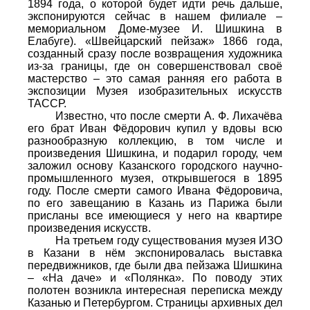
1894 года, о которой будет идти речь дальше,
экспонируются сейчас в нашем филиале –
мемориальном Доме-музее И. Шишкина в
Елабуге). «Швейцарский пейзаж» 1866 года,
созданный сразу после возвращения художника
из-за границы, где он совершенствовал своё
мастерство – это самая ранняя его работа в
экспозиции Музея изобразительных искусств
ТАССР.
Известно, что после смерти А. Ф. Лихачёва
его брат Иван Фёдорович купил у вдовы всю
разнообразную коллекцию, в том числе и
произведения Шишкина, и подарил городу, чем
заложил основу Казанского городского научно-
промышленного музея, открывшегося в 1895
году. После смерти самого Ивана Фёдоровича,
по его завещанию в Казань из Парижа были
присланы все имеющиеся у него на квартире
произведения искусств.
На третьем году существования музея ИЗО
в Казани в нём экспонировалась выставка
передвижников, где были два пейзажа Шишкина
– «На даче» и «Полянка». По поводу этих
полотен возникла интересная переписка между
Казанью и Петербургом. Страницы архивных дел