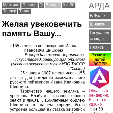
АРДА
Мартина
Эланор
Q
Вилора
ХИ-90
Теллур
Тарас
Р. Фальк
Желая увековечить
Шишкин
память Вашу...
Государев
ы люди
к 155 летию со дня рождения Ивана
Плахов
Ивановича Шишкина
Вилора Касимовна Чернышёва,
Развитие
искусствовед, заведующая отделом
детей
русского искусства музея ИЗО ТАССР
ЭСТЕР
(Казань)
25 января 1987 исполнилось 155
лет со дня рождения замечательного
русского пейзажиста Ивана Ивановича
Шишкина.
Облачный
Творчество нашего земляка –
рендеринг.
уроженца Елабуги – казанцы хорошо
Быстро и
знают и любят. К 150-летнему юбилею
удобно
Шишкина в нашем городе была
☆ от 50
устроена большая выставка живописи