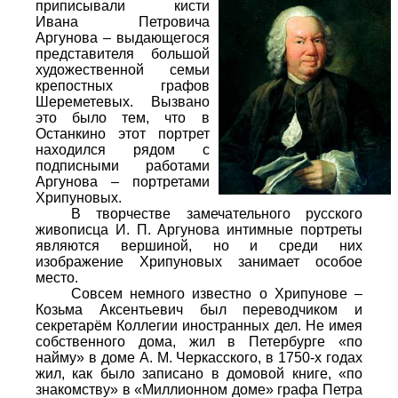
приписывали кисти
Ивана Петровича
Аргунова – выдающегося
представителя большой
художественной семьи
крепостных графов
Шереметевых. Вызвано
это было тем, что в
Останкино этот портрет
находился рядом с
подписными работами
Аргунова – портретами
Хрипуновых.
В творчестве замечательного русского
живописца И. П. Аргунова интимные портреты
являются вершиной, но и среди них
изображение Хрипуновых занимает особое
место.
Совсем немного известно о Хрипунове –
Козьма Аксентьевич был переводчиком и
секретарём Коллегии иностранных дел. Не имея
собственного дома, жил в Петербурге «по
найму» в доме А. М. Черкасского, в 1750-х годах
жил, как было записано в домовой книге, «по
знакомству» в «Миллионном доме» графа Петра