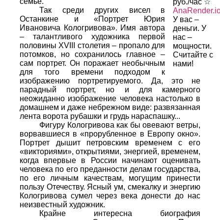
семье.
руб./час ☆
Так среди других висел в
AnaRender.i
Останкине и «Портрет Юрия
У вас –
Ивановича Кологривова». Имя автора
деньги. У
– талантливого художника первой
нас –
половины XVIII столетия – пропало для
мощности.
потомков, но сохранилось главное –
Считайте с
сам портрет. Он поражает необычным
нами!
для того времени подходом к
изображению портретируемого. Да, это не
парадный портрет, но и для камерного
неожиданно изображение человека настолько в
домашнем и даже небрежном виде: развязанная
лента ворота рубашки и грудь нараспашку...
Фигуру Кологривова как бы овевают ветры,
ворвавшиеся в «прорубленное в Европу окно».
Портрет дышит петровским временем с его
«викториями», открытиями, энергией, временем,
когда впервые в России начинают оценивать
человека по его преданности делам государства,
по его личным качествам, могущим принести
пользу Отечеству. Ясный ум, смекалку и энергию
Кологривова сумел через века донести до нас
неизвестный художник.
Крайне интересна биография