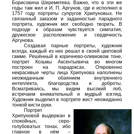
Борисовича Шереметева. Важно, что в эти же
годы там жил и И. П. Аргунов, где и исполнил в
1757 году портреты супругов Хрипуновых. Не
связанный заказом и заданностью парадного
портрета, художник мог свободно творить. В
подходе к образам чувствуется симпатия,
дружеское расположение и сердечность
Аргунова.
Создавая парные портреты, художник
всегда, каждый из них решал в своей цветовой
гамме. Решённый в коричнево-оливковом тоне,
портрет Козьмы Аксентьевича во многом
построен на парадоксах. Откровенно
некрасивые черты лица Хрипунова наполнены
неожиданным обаянием внутреннего
интеллекта, благородства и доброты.
Всматриваясь, мы видим высокий лоб,
встречаем внимательный и мудрый взгляд.
Художник выделил в портрете жест неожиданно
тонкой кисти руки.
Портрет
Хрипуновой выдержан в
спокойных, серо-
голубоватых тонах, ибо
главное в нём –