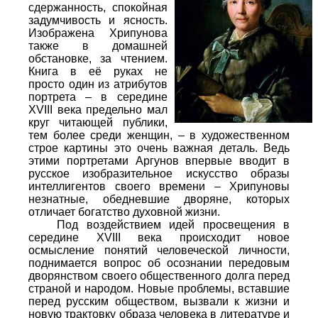
сдержанность, спокойная
задумчивость и ясность.
Изображена Хрипунова
также в домашней
обстановке, за чтением.
Книга в её руках не
просто один из атрибутов
портрета – в середине
XVIII века предельно мал
круг читающей публики,
тем более среди женщин, – в художественном
строе картины это очень важная деталь. Ведь
этими портретами Аргунов впервые вводит в
русское изобразительное искусство образы
интеллигентов своего времени – Хрипуновы
незнатные, обедневшие дворяне, которых
отличает богатство духовной жизни.
Под воздействием идей просвещения в
середине XVIII века происходит новое
осмысление понятий человеческой личности,
поднимается вопрос об осознании передовым
дворянством своего общественного долга перед
страной и народом. Новые проблемы, вставшие
перед русским обществом, вызвали к жизни и
новую трактовку образа человека в литературе и