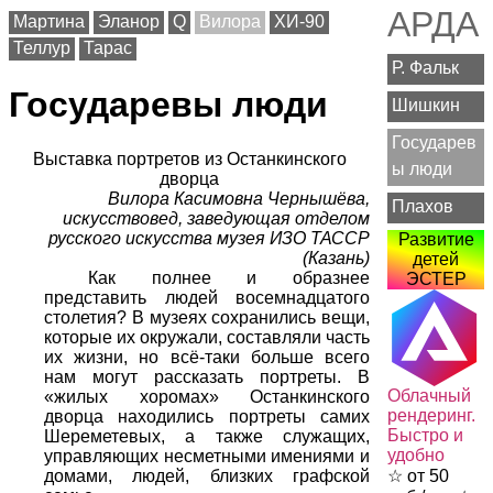
АРДА
Мартина
Эланор
Q
Вилора
ХИ-90
Теллур
Тарас
Р. Фальк
Государевы люди
Шишкин
Государев
Выставка портретов из Останкинского
ы люди
дворца
Вилора Касимовна Чернышёва,
Плахов
искусствовед, заведующая отделом
русского искусства музея ИЗО ТАССР
Развитие
(Казань)
детей
Как полнее и образнее
ЭСТЕР
представить людей восемнадцатого
столетия? В музеях сохранились вещи,
которые их окружали, составляли часть
их жизни, но всё-таки больше всего
нам могут рассказать портреты. В
Облачный
«жилых хоромах» Останкинского
рендеринг.
дворца находились портреты самих
Быстро и
Шереметевых, а также служащих,
удобно
управляющих несметными имениями и
домами, людей, близких графской
☆ от 50