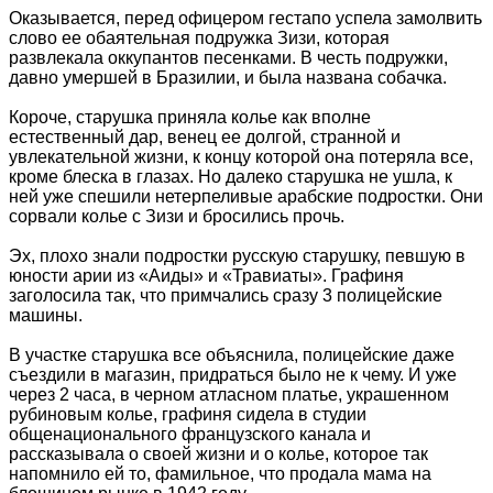
Оказывается, перед офицером гестапо успела замолвить
слово ее обаятельная подружка Зизи, которая
развлекала оккупантов песенками. В честь подружки,
давно умершей в Бразилии, и была названа собачка.
Короче, старушка приняла колье как вполне
естественный дар, венец ее долгой, странной и
увлекательной жизни, к концу которой она потеряла все,
кроме блеска в глазах. Но далеко старушка не ушла, к
ней уже спешили нетерпеливые арабские подростки. Они
сорвали колье с Зизи и бросились прочь.
Эх, плохо знали подростки русскую старушку, певшую в
юности арии из «Аиды» и «Травиаты». Графиня
заголосила так, что примчались сразу 3 полицейские
машины.
В участке старушка все объяснила, полицейские даже
съездили в магазин, придраться было не к чему. И уже
через 2 часа, в черном атласном платье, украшенном
рубиновым колье, графиня сидела в студии
общенационального французского канала и
рассказывала о своей жизни и о колье, которое так
напомнило ей то, фамильное, что продала мама на