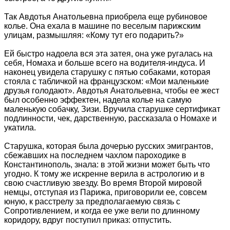
Так Авдотья Анатольевна приобрела еще рубиновое
колье. Она ехала в машине по веселым парижским
улицам, размышляя: «Кому тут его подарить?»
Ей быстро надоела вся эта затея, она уже ругалась на
себя, Номаха и больше всего на водителя-индуса. И
наконец увидела старушку с пятью собаками, которая
стояла с табличкой на французском: «Мои маленькие
друзья голодают». Авдотья Анатольевна, чтобы ее жест
был особенно эффектен, надела колье на самую
маленькую собачку, Зизи. Вручила старушке сертификат
подлинности, чек, дарственную, рассказала о Номахе и
укатила.
Старушка, которая была дочерью русских эмигрантов,
сбежавших на последнем чахлом пароходике в
Константинополь, знала: в этой жизни может быть что
угодно. К тому же искренне верила в астрологию и в
свою счастливую звезду. Во время Второй мировой
немцы, отступая из Парижа, приговорили ее, совсем
юную, к расстрелу за предполагаемую связь с
Сопротивлением, и когда ее уже вели по длинному
коридору, вдруг поступил приказ: отпустить.