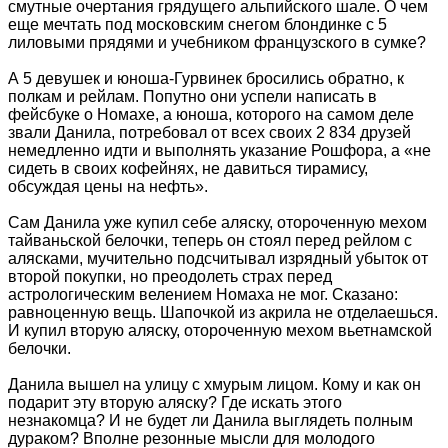
смутные очертания грядущего альпийского шале. О чем
еще мечтать под московским снегом блондинке с 5
лиловыми прядями и учебником французского в сумке?
А 5 девушек и юноша-Гурвинек бросились обратно, к
полкам и рейлам. Попутно они успели написать в
фейсбуке о Номахе, а юноша, которого на самом деле
звали Данила, потребовал от всех своих 2 834 друзей
немедленно идти и выполнять указание Рошфора, а «не
сидеть в своих кофейнях, не давиться тирамису,
обсуждая цены на нефть».
Сам Данила уже купил себе аляску, отороченную мехом
тайваньской белочки, теперь он стоял перед рейлом с
алясками, мучительно подсчитывал изрядный убыток от
второй покупки, но преодолеть страх перед
астрологическим велением Номаха не мог. Сказано:
равноценную вещь. Шапочкой из акрила не отделаешься.
И купил вторую аляску, отороченную мехом вьетнамской
белочки.
Данила вышел на улицу с хмурым лицом. Кому и как он
подарит эту вторую аляску? Где искать этого
незнакомца? И не будет ли Данила выглядеть полным
дураком? Вполне резонные мысли для молодого