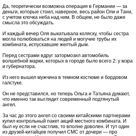
Да, теоретически возможна операция в Германии — за
деньги, которые стоил, наверное, весь район Оли и Тани,
с учетом клочка неба над ним. В общем, не было даже
смысла это обсуждать.
И каждый вечер Оля выкатывала коляску, чтобы сестра
могла полюбоваться на людей и могучие трубы их
комбината, испускавшие желтый дым.
Перед сестрами вдруг затормозил автомобиль
волшебной марки, которых в городе было всего 2: у мэра
и губернатора.
Из него вышел мужчина в темном костюме и бордовом
галстуке.
Он не представился, но теперь Ольга и Татьяна думают,
что именно так выглядит современный подтянутый
ангел.
За час до этого ангел со своими китайскими партнерами
купил контрольный пакет акций местного комбината. И
был ну если не счастлив, то вполне доволен. И тут один
из друзей-китайцев получил СМС от дочери — про