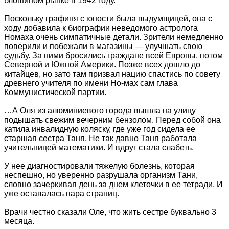
блошином рынке в 1942 году.
Поскольку графиня с юности была выдумщицей, она с
ходу добавила к биографии неведомого астролога
Номаха очень симпатичные детали. Зрители немедленно
поверили и побежали в магазины — улучшать свою
судьбу. За ними бросились граждане всей Европы, потом
Северной и Южной Америки. Позже всех дошло до
китайцев, но зато там призвал нацию спастись по совету
древнего учителя по имени Но-мах сам глава
Коммунистической партии.
…А Оля из алюминиевого города вышла на улицу
подышать свежим вечерним бензолом. Перед собой она
катила инвалидную коляску, где уже год сидела ее
старшая сестра Таня. Не так давно Таня работала
учительницей математики. И вдруг стала слабеть.
У нее диагностировали тяжелую болезнь, которая
неспешно, но уверенно разрушала организм Тани,
словно зачеркивая день за днем клеточки в ее тетради. И
уже оставалась пара страниц.
Врачи честно сказали Оле, что жить сестре буквально 3
месяца.