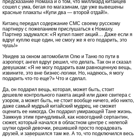
предсказание Номаха и о том, что миллиард китайцев
сошел с ума, бегая по магазинам, где уже вывешены
красные плакаты «Купи два — второй отдай!».
Китаец передал содержание СМС своему русскому
партнеру с пожеланием прислушаться к Номаху.
Партнер задумался: «Я купил пакет акций… Даже если я
вдруг куплю еще один, не смогу же я его подарить, это
чушь!»
Увидев за окном автомобиля Олю и Таню по пути в
аэропорт, ангел вдруг решил, что делать. Так он и сказал
девушкам: «Я не могу подарить вам равноценную вещь,
извините, это вне бизнес-логики. Но, надеюсь, я могу
подарить что-то еще?» Что и сделал.
Да, он подарил вещь, которая, может быть, стоит
дешевле контрольного пакета акций или даже свитера с
узором, а может быть, не стоит вообще ничего, ибо никто,
даже самый мудрый китайский мудрец, не сможет
оценить ее никогда. Он подарил умирающей Тане жизнь.
Замкнув этим причудливый, как новогодний серпантин,
сюжет, который начался в областном центре с нелепой
шутки одной девочки, решившей просто порадовать
друзей, и завершился там же. А то, что подключился весь