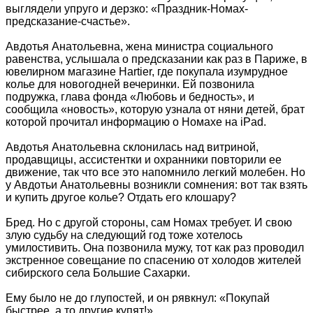
выглядели упруго и дерзко: «Праздник-Номах-
предсказание-счастье».
Авдотья Анатольевна, жена министра социального
равенства, услышала о предсказании как раз в Париже, в
ювелирном магазине Hartier, где покупала изумрудное
колье для новогодней вечеринки. Ей позвонила
подружка, глава фонда «Любовь и бедность», и
сообщила «новость», которую узнала от няни детей, брат
которой прочитал информацию о Номахе на iPad.
Авдотья Анатольевна склонилась над витриной,
продавщицы, ассистентки и охранники повторили ее
движение, так что все это напомнило легкий молебен. Но
у Авдотьи Анатольевны возникли сомнения: вот так взять
и купить другое колье? Отдать его клошару?
Бред. Но с другой стороны, сам Номах требует. И свою
злую судьбу на следующий год тоже хотелось
умилостивить. Она позвонила мужу, тот как раз проводил
экстренное совещание по спасению от холодов жителей
сибирского села Большие Сахарки.
Ему было не до глупостей, и он рявкнул: «Покупай
быстрее, а то другие купят!»