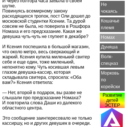
И через полтора часа забыла о своей
Не
шутке.
Повинуясь всемирному закону
чокаясь
расходящихся тропок, пост Оли дошел до
Кошачье
московской студентки Ксении. Та дурой
совсем не была, но поверила в Рошфора
племя
Номаха и его предсказание. Какая же
девушка чуть-чуть не глупеет в декабре?
Номах
И Ксения поспешила в большой магазин,
Дуняша
что около метро, весь сверкающий и
Волк-
жаркий. Ксения купила миленький свитер
себе и еще один, тоже миленький,
спецназ
непонятно кому. Чуть косившая левым
глазом девушка-кассир, которая
Морковь
складывала свитера, спросила: «Оба
по
вам?» Ксения ответила:
корейски
— Нет, второй в подарок, вы разве не
Развитие
слышали про предсказание Номаха?
детей
И повторила слова Даши из далекого
ЭСТЕР
областного центра.
Это сообщение заинтересовало не только
кассиршу, но и других девушек в очереди.