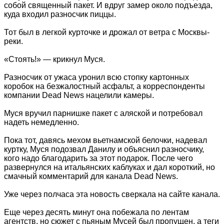
собой священный пакет. И вдруг замер около подъезда,
куда входил разносчик пиццы.
Тот был в легкой курточке и дрожал от ветра с Москвы-
реки.
«Стоять!» — крикнул Муся.
Разносчик от ужаса уронил всю стопку картонных
коробок на безжалостный асфальт, а корреспонденты
компании Dead News нацелили камеры.
Муся вручил парнишке пакет с аляской и потребовал
надеть немедленно.
Пока тот, давясь мехом вьетнамской белочки, надевал
куртку, Муся подозвал Данилу и объяснил разносчику,
кого надо благодарить за этот подарок. После чего
развернулся на итальянских каблуках и дал короткий, но
смачный комментарий для канала Dead News.
Уже через полчаса эта новость сверкала на сайте канала.
Еще через десять минут она побежала по лентам
агентств, но сюжет с пьяным Мусей был пропущен, а теги