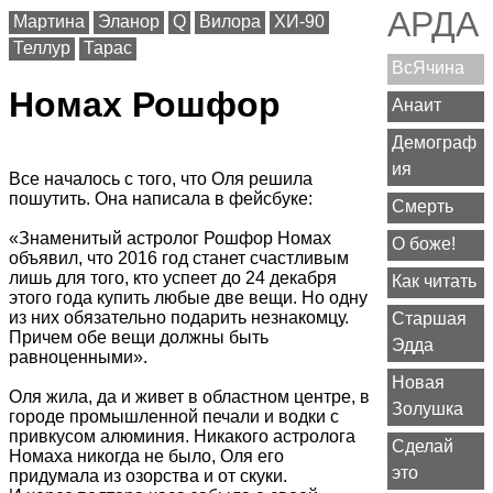
АРДА
Мартина
Эланор
Q
Вилора
ХИ-90
Теллур
Тарас
ВсЯчина
Номах Рошфор
Анаит
Демограф
ия
Все началось с того, что Оля решила
пошутить. Она написала в фейсбуке:
Смерть
«Знаменитый астролог Рошфор Номах
О боже!
объявил, что 2016 год станет счастливым
лишь для того, кто успеет до 24 декабря
Как читать
этого года купить любые две вещи. Но одну
из них обязательно подарить незнакомцу.
Старшая
Причем обе вещи должны быть
Эдда
равноценными».
Новая
Оля жила, да и живет в областном центре, в
Золушка
городе промышленной печали и водки с
привкусом алюминия. Никакого астролога
Сделай
Номаха никогда не было, Оля его
это
придумала из озорства и от скуки.