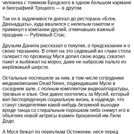
человека с томиком Бродского в одном большом кармане
и биографией Троцкого — в другом.
Так он в задумчивости доехал до ресторана «Блок.
Двенадцать», куда ввалился с нелепым пакетом и
примкнул к компании друзей, отмечавших важный
праздник — Рублевый Спас.
Друзьям Данила рассказал о покупке, о предсказании и о
своих терзаниях. В ответ на это сидевший во главе стола
галерист по прозвищу Муся допил свою водку, схватил
пакет и выбежал на мороз, даже не набросив пальто из
верблюжьей шерсти.
Остальные поспешили за ним, в том числе сотрудники
медиакомпании Dead News, поджидавшие Мусю в
соседнем зале, с полным комплектом видеоаппаратуры,
трезвые и злые. Они давно охотились за Мусей, который
вел беспорядочную социальную жизнь, в надежде, что
станут свидетелями какой-нибудь безумной выходки
вроде танца со стиральным порошком либо снимут его в
объятиях новой актрисы взамен брошенной им Лили
Додо.
А Муся бежал по переулкам Остоженки, неся перед