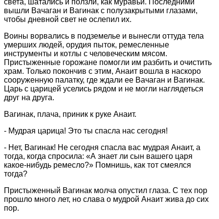
света, шатались и ползли, как муравьи. Последними
вышли Вачаган и Вагинак с полузакрытыми глазами,
чтобы дневной свет не ослепил их.
Воины ворвались в подземелье и вынесли оттуда тела
умерших людей, орудия пыток, ремесленные
инструменты и котлы с человеческим мясом.
Пристыженные горожане помогли им разбить и очистить
храм. Только покончив с этим, Анаит вошла в наскоро
сооруженную палатку, где ждали ее Вачаган и Вагинак.
Царь с царицей уселись рядом и не могли наглядеться
друг на друга.
Вагинак, плача, приник к руке Анаит.
- Мудрая царица! Это ты спасла нас сегодня!
- Нет, Вагинак! Не сегодня спасла вас мудрая Анаит, а
тогда, когда спросила: «А знает ли сын вашего царя
какое-нибудь ремесло?» Помнишь, как тот смеялся
тогда?
Пристыженный Вагинак молча опустил глаза. С тех пор
прошло много лет, но слава о мудрой Анаит жива до сих
пор.