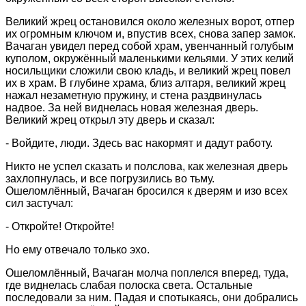
Великий жрец остановился около железных ворот, отпер
их огромным ключом и, впустив всех, снова запер замок.
Вачаган увидел перед собой храм, увенчанный голубым
куполом, окружённый маленькими кельями. У этих келий
носильщики сложили свою кладь, и великий жрец повел
их в храм. В глубине храма, близ алтаря, великий жрец
нажал незаметную пружину, и стена раздвинулась
надвое. За ней виднелась новая железная дверь.
Великий жрец открыл эту дверь и сказал:
- Войдите, люди. Здесь вас накормят и дадут работу.
Никто не успел сказать и полслова, как железная дверь
захлопнулась, и все погрузились во тьму.
Ошеломлённый, Вачаган бросился к дверям и изо всех
сил застучал:
- Откройте! Откройте!
Но ему отвечало только эхо.
Ошеломлённый, Вачаган молча поплелся вперед, туда,
где виднелась слабая полоска света. Остальные
последовали за ним. Падая и спотыкаясь, они добрались