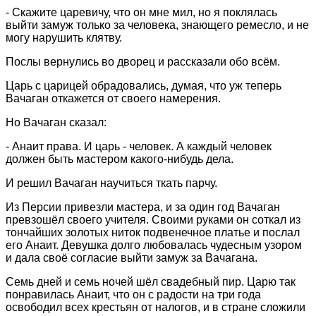
- Скажите царевичу, что он мне мил, но я поклялась
выйти замуж только за человека, знающего ремесло, и не
могу нарушить клятву.
Послы вернулись во дворец и рассказали обо всём.
Царь с царицей обрадовались, думая, что уж теперь
Вачаган откажется от своего намерения.
Но Вачаган сказал:
- Анаит права. И царь - человек. А каждый человек
должен быть мастером какого-нибудь дела.
И решил Вачаган научиться ткать парчу.
Из Персии привезли мастера, и за один год Вачаган
превзошёл своего учителя. Своими руками он соткал из
тончайших золотых ниток подвенечное платье и послал
его Анаит. Девушка долго любовалась чудесным узором
и дала своё согласие выйти замуж за Вачагана.
Семь дней и семь ночей шёл свадебный пир. Царю так
понравилась Анаит, что он с радости на три года
освободил всех крестьян от налогов, и в стране сложили