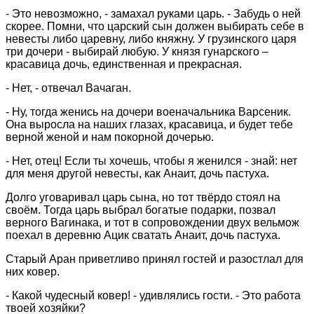
- Это невозможно, - замахал руками царь. - Забудь о ней
скорее. Помни, что царский сын должен выбирать себе в
невесты либо царевну, либо княжну. У грузинского царя
три дочери - выбирай любую. У князя гунарского –
красавица дочь, единственная и прекрасная.
- Нет, - отвечал Вачаган.
- Ну, тогда женись на дочери военачальника Варсеник.
Она выросла на наших глазах, красавица, и будет тебе
верной женой и нам покорной дочерью.
- Нет, отец! Если ты хочешь, чтобы я женился - знай: нет
для меня другой невесты, как Анаит, дочь пастуха.
Долго уговаривал царь сына, но тот твёрдо стоял на
своём. Тогда царь выбрал богатые подарки, позвал
верного Вагинака, и тот в сопровождении двух вельмож
поехал в деревню Ацик сватать Анаит, дочь пастуха.
Старый Аран приветливо принял гостей и разостлал для
них ковер.
- Какой чудесный ковер! - удивлялись гости. - Это работа
твоей хозяйки?