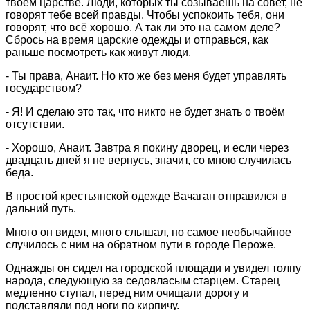
твоём царстве. Люди, которых ты созываешь на совет, не
говорят тебе всей правды. Чтобы успокоить тебя, они
говорят, что всё хорошо. А так ли это на самом деле?
Сбрось на время царские одежды и отправься, как
раньше посмотреть как живут люди.
- Ты права, Анаит. Но кто же без меня будет управлять
государством?
- Я! И сделаю это так, что никто не будет знать о твоём
отсутствии.
- Хорошо, Анаит. Завтра я покину дворец, и если через
двадцать дней я не вернусь, значит, со мною случилась
беда.
В простой крестьянской одежде Вачаган отправился в
дальний путь.
Много он видел, много слышал, но самое необычайное
случилось с ним на обратном пути в городе Пероже.
Однажды он сидел на городской площади и увидел толпу
народа, следующую за седовласым старцем. Старец
медленно ступал, перед ним очищали дорогу и
подставляли под ноги по кирпичу.