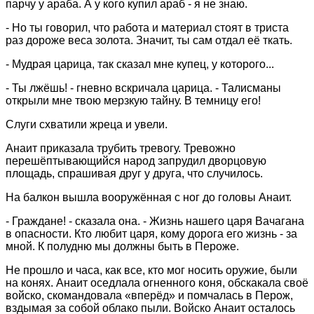
парчу у араба. А у кого купил араб - я не знаю.
- Но ты говорил, что работа и материал стоят в триста
раз дороже веса золота. Значит, ты сам отдал её ткать.
- Мудрая царица, так сказал мне купец, у которого...
- Ты лжёшь! - гневно вскричала царица. - Талисманы
открыли мне твою мерзкую тайну. В темницу его!
Слуги схватили жреца и увели.
Анаит приказала трубить тревогу. Тревожно
перешёптывающийся народ запрудил дворцовую
площадь, спрашивая друг у друга, что случилось.
На балкон вышла вооружённая с ног до головы Анаит.
- Граждане! - сказала она. - Жизнь нашего царя Вачагана
в опасности. Кто любит царя, кому дорога его жизнь - за
мной. К полудню мы должны быть в Пероже.
Не прошло и часа, как все, кто мог носить оружие, были
на конях. Анаит оседлала огненного коня, обскакала своё
войско, скомандовала «вперёд» и помчалась в Перож,
вздымая за собой облако пыли. Войско Анаит осталось