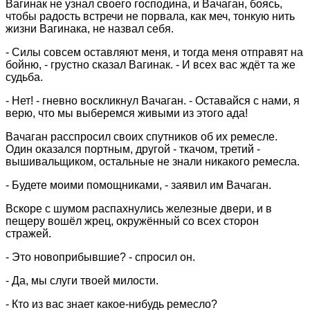
Вагинак не узнал своего господина, и Вачаган, боясь,
чтобы радость встречи не порвала, как меч, тонкую нить
жизни Вагинака, не назвал себя.
- Силы совсем оставляют меня, и тогда меня отправят на
бойню, - грустно сказал Вагинак. - И всех вас ждёт та же
судьба.
- Нет! - гневно воскликнул Вачаган. - Оставайся с нами, я
верю, что мы выберемся живыми из этого ада!
Вачаган расспросил своих спутников об их ремесле.
Один оказался портным, другой - ткачом, третий -
вышивальщиком, остальные не знали никакого ремесла.
- Будете моими помощниками, - заявил им Вачаган.
Вскоре с шумом распахнулись железные двери, и в
пещеру вошёл жрец, окружённый со всех сторон
стражей.
- Это новоприбывшие? - спросил он.
- Да, мы слуги твоей милости.
- Кто из вас знает какое-нибудь ремесло?