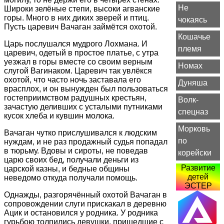
Не
Широки зелёные степи, высоки агванские
горы. Много в них диких зверей и птиц.
чокаясь
Пусть царевич Вачаган займётся охотой.
Кошачье
Царь послушался мудрого Лохмана. И
племя
царевич, одетый в простое платье, с утра
уезжал в горы вместе со своим верным
Номах
слугой Вагинаком. Царевич так увлёкся
охотой, что часто ночь заставала его
Дуняша
врасплох, и он вынужден был пользоваться
гостеприимством радушных крестьян,
Волк-
зачастую деливших с усталыми путниками
спецназ
кусок хлеба и кувшин молока.
Морковь
Вачаган чутко прислушивался к людским
по
нуждам, и не раз продажный судья попадал
в тюрьму. Вдовы и сироты, не поведав
корейски
царю своих бед, получали деньги из
Развитие
царской казны, и бедные общины
детей
неведомо откуда получали помощь.
ЭСТЕР
Однажды, разгорячённый охотой Вачаган в
сопровождении слуги прискакал в деревню
Ацик и остановился у родника. У родника
гурьбою толпились девушки, пришедшие с