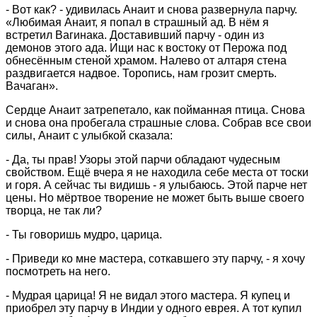
- Вот как? - удивилась Анаит и снова развернула парчу.
«Любимая Анаит, я попал в страшный ад. В нём я
встретил Вагинака. Доставивший парчу - один из
демонов этого ада. Ищи нас к востоку от Перожа под
обнесённым стеной храмом. Налево от алтаря стена
раздвигается надвое. Торопись, нам грозит смерть.
Вачаган».
Сердце Анаит затрепетало, как пойманная птица. Снова
и снова она пробегала страшные слова. Собрав все свои
силы, Анаит с улыбкой сказала:
- Да, ты прав! Узоры этой парчи обладают чудесным
свойством. Ещё вчера я не находила себе места от тоски
и горя. А сейчас ты видишь - я улыбаюсь. Этой парче нет
цены. Но мёртвое творение не может быть выше своего
творца, не так ли?
- Ты говоришь мудро, царица.
- Приведи ко мне мастера, соткавшего эту парчу, - я хочу
посмотреть на него.
- Мудрая царица! Я не видал этого мастера. Я купец и
приобрел эту парчу в Индии у одного еврея. А тот купил