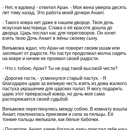
- Нет, я вдовец! - ответил Аран. - Моя жена умерла десять
лет тому назад. Это работа моей дочери Анаит.
- Такого ковра нет даже в нашем дворце. Твоя дочь
искусная мастерица. Слава о её красоте дошла до
дворца. Царь послал нас для переговоров. Он хочет
взять твою Дочь Анаит в жёны своему сыну.
Вельможа ждал, что Аран не поверит своим ушам или
запляшет от радости. Но пастух продолжал молча сидеть
на ковре и ничем не проявил своей радости.
- Что с тобою, Аран? Ты не рад такой высокой чести?
- Дорогие гости, - усмехнулся старый пастух. - Я
благодарен царю за великую честь взять из дома жалкого
пастуха украшение для царских палат. Я могу подарить
царю этот прекрасный ковер, но дочь моя сама
распоряжается своей судьбой.
Вельможи переглянулись между собою. В комнату вошла
Анаит, поклонилась приезжим и села за пяльцы. Её
тонкие пальцы мелькали, как белые бабочки.
- Посмотри, Анаит, какие богатые дары прислал тебе наш