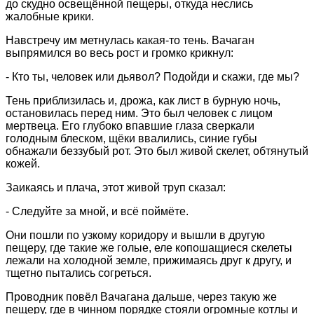
до скудно освещённой пещеры, откуда неслись
жалобные крики.
Навстречу им метнулась какая-то тень. Вачаган
выпрямился во весь рост и громко крикнул:
- Кто ты, человек или дьявол? Подойди и скажи, где мы?
Тень приблизилась и, дрожа, как лист в бурную ночь,
остановилась перед ним. Это был человек с лицом
мертвеца. Его глубоко впавшие глаза сверкали
голодным блеском, щёки ввалились, синие губы
обнажали беззубый рот. Это был живой скелет, обтянутый
кожей.
Заикаясь и плача, этот живой труп сказал:
- Следуйте за мной, и всё поймёте.
Они пошли по узкому коридору и вышли в другую
пещеру, где такие же голые, еле копошащиеся скелеты
лежали на холодной земле, прижимаясь друг к другу, и
тщетно пытались согреться.
Проводник повёл Вачагана дальше, через такую же
пещеру, где в чинном порядке стояли огромные котлы и