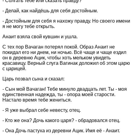
- Солгать тебе или сказать правду?
- Делай, как найдёшь для себя достойным.
- Достойным для себя я нахожу правду. Но своего имени
я не могу тебе открыть.
Анаит взяла свой кувшин и ушла.
С тех пор Вачаган потерял покой. Образ Анаит не
покидал его ни днем, ни ночью. Всё чаще и чаще ездил
он в деревню Ацик, чтобы хоть мельком увидеть
красавицу. Верный слуга Вагинак доложил об этом царю
с царицей.
Царь позвал сына и сказал:
- Сын мой Вачаган! Тебе минуло двадцать лет. Ты - моя
единственная надежда, ты - опора моей старости.
Настало время тебе жениться.
- Я уже выбрал себе невесту, отец.
- Кто же она? Дочь какого царя? - обрадовался отец.
- Она Дочь пастуха из деревни Ацик. Имя её - Анаит.