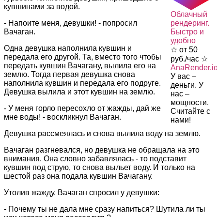
кувшинами за водой.
Облачный
- Напоите меня, девушки! - попросил
рендеринг.
Вачаган.
Быстро и
удобно
Одна девушка наполнила кувшин и
☆ от 50
передала его другой. Та, вместо того чтобы
руб./час ☆
передать кувшин Вачагану, вылила его на
AnaRender.i
землю. Тогда первая девушка снова
У вас –
наполнила кувшин и передала его подруге.
деньги. У
Девушка вылила и этот кувшин на землю.
нас –
мощности.
- У меня горло пересохло от жажды, дай же
Считайте с
мне воды! - воскликнул Вачаган.
нами!
Девушка рассмеялась и снова вылила воду на землю.
Вачаган разгневался, но девушка не обращала на это
внимания. Она словно забавлялась - то подставит
кувшин под струю, то снова выльет воду. И только на
шестой раз она подала кувшин Вачагану.
Утолив жажду, Вачаган спросил у девушки:
- Почему ты не дала мне сразу напиться? Шутила ли ты