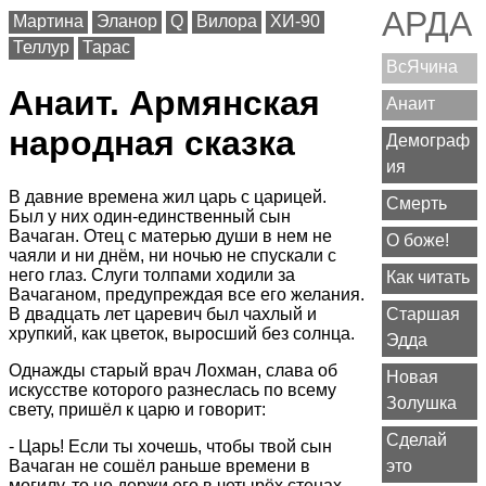
АРДА
Мартина
Эланор
Q
Вилора
ХИ-90
Теллур
Тарас
ВсЯчина
Анаит. Армянская
Анаит
народная сказка
Демограф
ия
В давние времена жил царь с царицей.
Смерть
Был у них один-единственный сын
Вачаган. Отец с матерью души в нем не
О боже!
чаяли и ни днём, ни ночью не спускали с
него глаз. Слуги толпами ходили за
Как читать
Вачаганом, предупреждая все его желания.
В двадцать лет царевич был чахлый и
Старшая
хрупкий, как цветок, выросший без солнца.
Эдда
Однажды старый врач Лохман, слава об
Новая
искусстве которого разнеслась по всему
Золушка
свету, пришёл к царю и говорит:
Сделай
- Царь! Если ты хочешь, чтобы твой сын
Вачаган не сошёл раньше времени в
это
могилу, то не держи его в четырёх стенах.