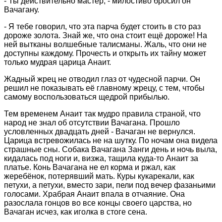
- Ты действительно мастер, - милостиво бросил он
Вачагану.
- Я тебе говорил, что эта парча будет стоить в сто раз
дороже золота. Знай же, что она стоит ещё дороже! На
ней вытканы волшебные талисманы. Жаль, что они не
доступны каждому. Прочесть и открыть их тайну может
только мудрая царица Анаит.
Жадный жрец не отводил глаз от чудесной парчи. Он
решил не показывать её главному жрецу, с тем, чтобы
самому воспользоваться щедрой прибылью.
Тем временем Анаит так мудро правила страной, что
народ не знал об отсутствии Вачагана. Прошло
условленных двадцать дней - Вачаган не вернулся.
Царица встревожилась не на шутку. По ночам она видела
страшные сны. Собака Вачагана Занги день и ночь выла,
кидалась под ноги и, визжа, тащила куда-то Анаит за
платье. Конь Вачагана не ел корма и ржал, как
жеребёнок, потерявший мать. Куры кукарекали, как
петухи, а петухи, вместо зари, пели под вечер фазаньими
голосами. Храбрая Анаит впала в отчаяние. Она
разослала гонцов во все концы своего царства, но
Вачаган исчез, как иголка в стоге сена.