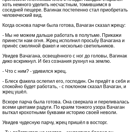
хоть немного уделить несчастным, томившимся в
соседней пещере. Вагинак постепенно стал приобретать
человеческий вид.
Когда основа парчи была готова, Вачаган сказал жрецу:
- Мы не можем дальше работать в полутьме. Прикажи
принести нам огня. Жрец исполнил просьбу Вачагана и
принёс смоляной факел и несколько светильников.
Увидев Вачагана, освещённого с ног до головы, Вагинак
дико вскрикнул. И без сознания рухнул на землю.
- Что с ним? - удивился жрец.
- Блеск факела ослепил его, господин. Он придёт в себя и
спокойно будет работать, - с поклоном сказал Вачаган, и
жрец ушёл.
Вскоре парча была готова. Она сверкала и переливалась
всеми цветами радуги. По краям тонкого узора Вачаган
выткал крохотными буквами историю своей неволи.
Увидев чудесную парчу, жрец пришёл в восторг.