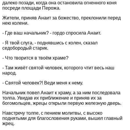
далеко позади, когда она остановила огненного коня
посреди площади Перожа.
Жители, приняв Анаит за божество, преклонили перед
нею колени.
- Где ваш начальник? - гордо спросила Анаит.
- Я твой слуга, - поднявшись с колен, сказал
седобородый старик.
- Что творится в твоём храме?
- Там живёт святой человек, которого чтит весь наш
народ.
- Святой человек?! Веди меня к нему.
Начальник повел Анаит к храму, а за ним последовала
толпа. Увидав их приближение и приняв их за
богомольцев, жрецы открыли первую железную дверь.
Навстречу толпе, с пением молитвы, с высоко
поднятыми для благословения руками, вышел главный
жрец.