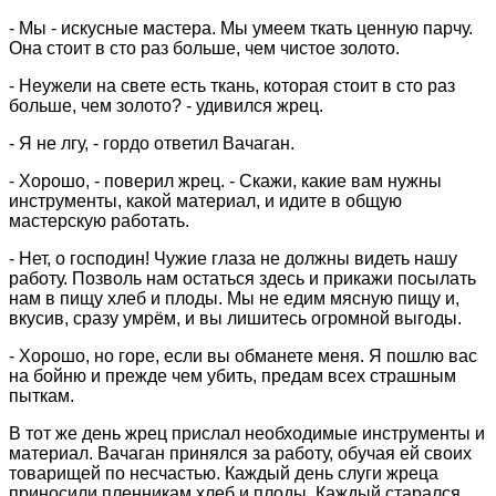
- Мы - искусные мастера. Мы умеем ткать ценную парчу.
Она стоит в сто раз больше, чем чистое золото.
- Неужели на свете есть ткань, которая стоит в сто раз
больше, чем золото? - удивился жрец.
- Я не лгу, - гордо ответил Вачаган.
- Хорошо, - поверил жрец. - Скажи, какие вам нужны
инструменты, какой материал, и идите в общую
мастерскую работать.
- Нет, о господин! Чужие глаза не должны видеть нашу
работу. Позволь нам остаться здесь и прикажи посылать
нам в пищу хлеб и плоды. Мы не едим мясную пищу и,
вкусив, сразу умрём, и вы лишитесь огромной выгоды.
- Хорошо, но горе, если вы обманете меня. Я пошлю вас
на бойню и прежде чем убить, предам всех страшным
пыткам.
В тот же день жрец прислал необходимые инструменты и
материал. Вачаган принялся за работу, обучая ей своих
товарищей по несчастью. Каждый день слуги жреца
приносили пленникам хлеб и плоды. Каждый старался