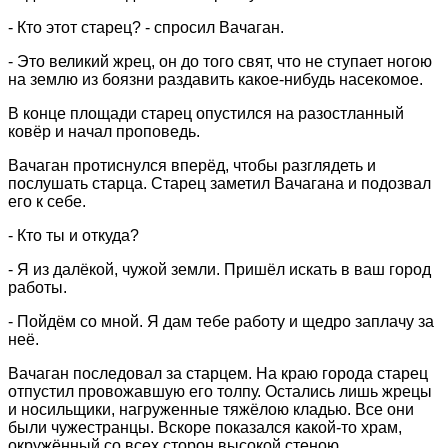
- Кто этот старец? - спросил Вачаган.
- Это великий жрец, он до того свят, что не ступает ногою
на землю из боязни раздавить какое-нибудь насекомое.
В конце площади старец опустился на разостланный
ковёр и начал проповедь.
Вачаган протиснулся вперёд, чтобы разглядеть и
послушать старца. Старец заметил Вачагана и подозвал
его к себе.
- Кто ты и откуда?
- Я из далёкой, чужой земли. Пришёл искать в ваш город
работы.
- Пойдём со мной. Я дам тебе работу и щедро заплачу за
неё.
Вачаган последовал за старцем. На краю города старец
отпустил провожавшую его толпу. Остались лишь жрецы
и носильщики, нагруженные тяжёлою кладью. Все они
были чужестранцы. Вскоре показался какой-то храм,
окружённый со всех сторон высокой стеною.