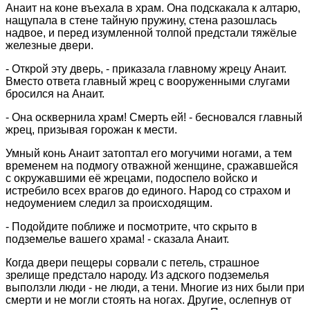
Анаит на коне въехала в храм. Она подскакала к алтарю,
нащупала в стене тайную пружину, стена разошлась
надвое, и перед изумленной толпой предстали тяжёлые
железные двери.
- Открой эту дверь, - приказала главному жрецу Анаит.
Вместо ответа главный жрец с вооруженными слугами
бросился на Анаит.
- Она осквернила храм! Смерть ей! - бесновался главный
жрец, призывая горожан к мести.
Умный конь Анаит затоптал его могучими ногами, а тем
временем на подмогу отважной женщине, сражавшейся
с окружавшими её жрецами, подоспело войско и
истребило всех врагов до единого. Народ со страхом и
недоумением следил за происходящим.
- Подойдите поближе и посмотрите, что скрыто в
подземелье вашего храма! - сказала Анаит.
Когда двери пещеры сорвали с петель, страшное
зрелище предстало народу. Из адского подземелья
выползли люди - не люди, а тени. Многие из них были при
смерти и не могли стоять на ногах. Другие, ослепнув от