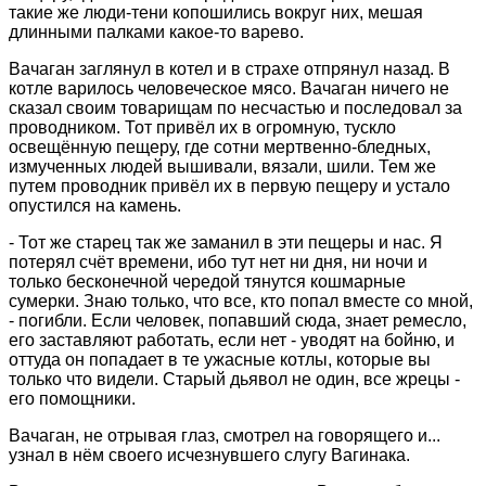
такие же люди-тени копошились вокруг них, мешая
длинными палками какое-то варево.
Вачаган заглянул в котел и в страхе отпрянул назад. В
котле варилось человеческое мясо. Вачаган ничего не
сказал своим товарищам по несчастью и последовал за
проводником. Тот привёл их в огромную, тускло
освещённую пещеру, где сотни мертвенно-бледных,
измученных людей вышивали, вязали, шили. Тем же
путем проводник привёл их в первую пещеру и устало
опустился на камень.
- Тот же старец так же заманил в эти пещеры и нас. Я
потерял счёт времени, ибо тут нет ни дня, ни ночи и
только бесконечной чередой тянутся кошмарные
сумерки. Знаю только, что все, кто попал вместе со мной,
- погибли. Если человек, попавший сюда, знает ремесло,
его заставляют работать, если нет - уводят на бойню, и
оттуда он попадает в те ужасные котлы, которые вы
только что видели. Старый дьявол не один, все жрецы -
его помощники.
Вачаган, не отрывая глаз, смотрел на говорящего и...
узнал в нём своего исчезнувшего слугу Вагинака.