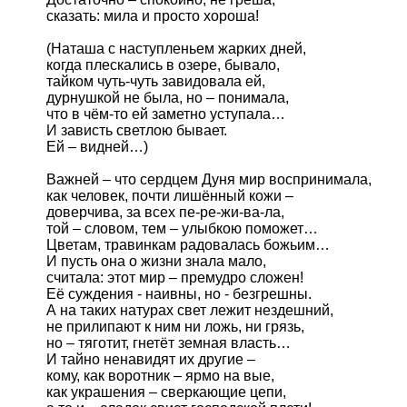
сказать: мила и просто хороша!

(Наташа с наступленьем жарких дней,

когда плескались в озере, бывало,

тайком чуть-чуть завидовала ей,

дурнушкой не была, но – понимала,

что в чём-то ей заметно уступала…

И зависть светлою бывает. 

Ей – видней…)

Важней – что сердцем Дуня мир воспринимала,

как человек, почти лишённый кожи –

доверчива, за всех пе-ре-жи-ва-ла,

той – словом, тем – улыбкою поможет…

Цветам, травинкам радовалась божьим… 

И пусть она о жизни знала мало,

считала: этот мир – премудро сложен!

Её суждения - наивны, но - безгрешны.

А на таких натурах свет лежит нездешний,

не прилипают к ним ни ложь, ни грязь,

но – тяготит, гнетёт земная власть… 

И тайно ненавидят их другие – 

кому, как воротник – ярмо на вые,

как украшения – сверкающие цепи,
