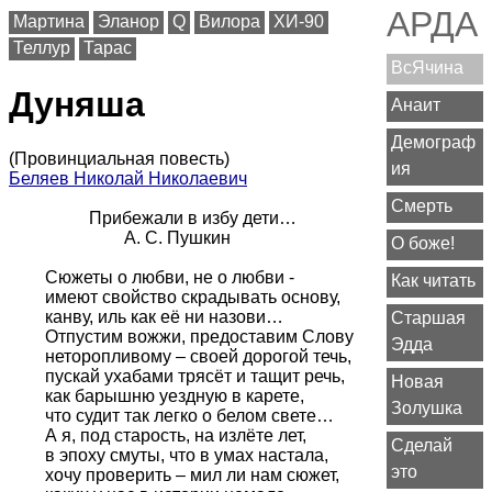
АРДА
Мартина
Эланор
Q
Вилора
ХИ-90
Теллур
Тарас
ВсЯчина
Дуняша
Анаит
Демограф
(Провинциальная повесть)
ия
Беляев Николай Николаевич
Смерть
          Прибежали в избу дети…

                  А. С. Пушкин

О боже!
Сюжеты о любви, не о любви -

Как читать
имеют свойство скрадывать основу,

канву, иль как её ни назови…

Старшая
Отпустим вожжи, предоставим Слову

Эдда
неторопливому – своей дорогой течь,

пускай ухабами трясёт и тащит речь,

Новая
как барышню уездную в карете,

Золушка
что судит так легко о белом свете…

А я, под старость, на излёте лет,

Сделай
в эпоху смуты, что в умах настала,

это
хочу проверить – мил ли нам сюжет,
