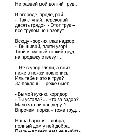
Не развей мой долгий труд…

В огороде, вроде, рай…

-  Так ступай, перекопай

десять грядок! - Этот труд –

всё трудом не назовут.

Всюду - зорких глаз надзор.

-  Вышивай, плети узор!

Твой искусный тонкий труд.

на продажу отвезут… 

-  Не в упор гляди, а вниз,

ниже в ножки поклонись!

Иль тебе и это в труд?

За поклоны – реже бьют.

- Вымой кухню, коридор!

- Ты устала?… Что за вздор?

Мало что ли вас дерут?

Впрочем, порка – тоже труд…

Наша барыня – добра,

полный дом у ней добра.

Пыль – вовеки нам не выбить,
