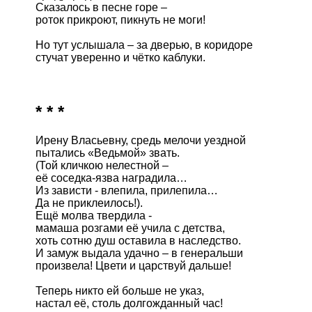
Сказалось в песне горе –

роток прикроют, пикнуть не моги!

Но тут услышала – за дверью, в коридоре

стучат уверенно и чётко каблуки.

* * *
Ирену Власьевну, средь мелочи уездной

пытались «Ведьмой» звать. 

(Той кличкою нелестной –

её соседка-язва наградила…

Из зависти - влепила, прилепила…

Да не приклеилось!). 

Ещё молва твердила -

мамаша розгами её учила с детства,

хоть сотню душ оставила в наследство.

И замуж выдала удачно – в генеральши

произвела! Цвети и царствуй дальше!

Теперь никто ей больше не указ,

настал её, столь долгожданный час!
