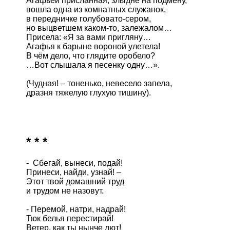
Агафьей присланная, злыдне на подмену, 

вошла одна из комнатных служанок,

в передничке голубовато-сером, 

но выцветшем каком-то, залежалом…

Присела: «Я за вами пригляну… 

Агафья к барыне вороной улетела!

В чём дело, что глядите оробело?

…Вот слышала я песенку одну…».

(Чудная! – тоненько, невесело запела,

дразня тяжелую глухую тишину).

* * *
-  Сбегай, вынеси, подай!

Принеси, найди, узнай! –

Этот твой домашний труд

и трудом не назовут.

- Перемой, натри, надрай!

Тюк белья перестирай!

Ветер, как ты нынче лют!
