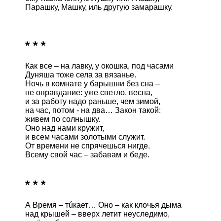
Парашку, Машку, иль другую замарашку.

* * *
Как все – на лавку, у окошка, под часами

Дуняша тоже села за вязанье.

Ночь в комнате у барышни без сна –

не оправдание: уже светло, весна,

и за работу надо раньше, чем зимой,

на час, потом - на два… Закон такой:

живем по солнышку. 

Оно над нами кружит,

и всем часами золотыми служит.

От времени не спрячешься нигде.

* * *
А Время – тúкает… Оно – как клочья дыма

над крышей – вверх летит неуследимо, 
