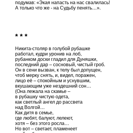
подумав: «Экая напасть на нас свалилась!

А только что же - на Судьбу пенять…».

* * *
Никита-столяр в голубой рубашке

работал, кудри уронив на лоб,

рубанком доски гладил для Дуняшки,

последний дар – сосновый, чистый гроб.

Он в сени вызван, к телу был допущен, 

чтоб мерку снять, и, видел, поражен,

лицо её – спокойным и уснувшим,

вкушающим уже нездешний сон…

(Она лежала на скамье –

в рубашку чистую одета,

как светлый ангел до рассвета

над Волгой…

Как дитя в семье,

где любят, балуют, лелеют,

хотя – без этого росла…

Но вот – светает, пламенеет
