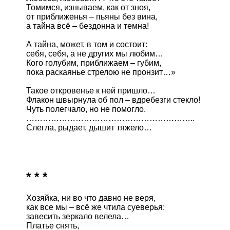
Томимся, изнываем, как от зноя,

от приближенья – пьяны без вина,

а тайна всё – бездонна и темна!

А тайна, может, в том и состоит: 

себя, себя, а не других мы любим…

Кого голубим, приближаем – губим,

пока раскаянье стрелою не пронзит…»

Такое откровенье к ней пришло…

Флакон швырнула об пол – вдребезги стекло!

Чуть полегчало, но не помогло.

……………………………………………………..

Слегла, рыдает, дышит тяжело…

* * *
Хозяйка, ни во что давно не веря,

как все мы – всё же чтила суеверья:

завесить зеркало велела… 

Платье снять,
