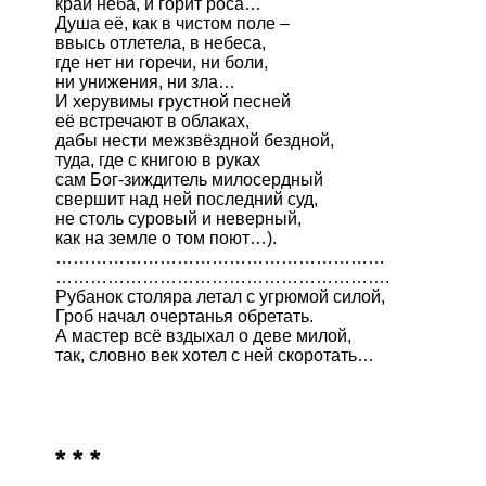
край неба, и горит роса…

Душа её, как в чистом поле –

ввысь отлетела, в небеса,

где нет ни горечи, ни боли,

ни унижения, ни зла…

И херувимы грустной песней

её встречают в облаках,

дабы нести межзвёздной бездной,

туда, где с книгою в руках

сам Бог-зиждитель милосердный

свершит над ней последний суд,

не столь суровый и неверный,

как на земле о том поют…).

…………………………………………………

………………………………………………….

Рубанок столяра летал с угрюмой силой,

Гроб начал очертанья обретать.

А мастер всё вздыхал о деве милой, 

так, словно век хотел с ней скоротать…

* * *