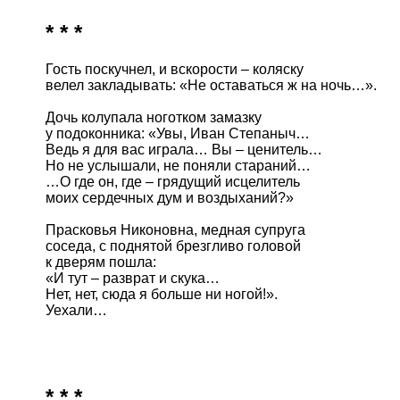
* * *
Гость поскучнел, и вскорости – коляску 

велел закладывать: «Не оставаться ж на ночь…».

Дочь колупала ноготком замазку

у подоконника: «Увы, Иван Степаныч…

Ведь я для вас играла… Вы – ценитель…

Но не услышали, не поняли стараний…

…О где он, где – грядущий исцелитель 

моих сердечных дум и воздыханий?»

Прасковья Никоновна, медная супруга

соседа, с поднятой брезгливо головой

к дверям пошла: 

«И тут – разврат и скука…

Нет, нет, сюда я больше ни ногой!».

Уехали… 

* * *