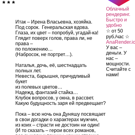
* * *
Облачный
рендеринг.
Быстро и
Итак – Ирена Власьевна, хозяйка.

удобно
Под сорок.  Генеральская вдова.

☆ от 50
Глаза, их цвет – попробуй, угадай-ка!

руб./час ☆
Глядит поверх голов, права ли, не 
AnaRender.i
права –

У вас –
по положению… 

деньги. У
(Набросок, не портрет…).
нас –
мощности.
Наталья, дочь, её, шестнадцать 
Считайте с
полных лет. 

нами!
Невеста, барышня, причудливый 
букет

из полевых цветов… 

Надежд, фантазий стайка…

Клубок вопросов, у окна, в рассвет.

Какую будущность заря ей предвещает?

Пока – всю ночь она Дуняшу посвящает

в свои догадки о характерах мужчин,

из коих – страсти не достоин ни один!

(И то сказать – герои всех романов,
