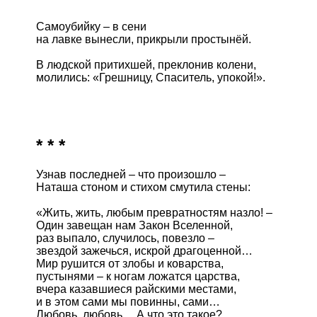
Самоубийку – в сени

на лавке вынесли, прикрыли простынёй.

В людской притихшей, преклонив колени,

молились: «Грешницу, Спаситель, упокой!».

* * *
Узнав последней – что произошло –

Наташа стоном и стихом смутила стены:

«Жить, жить, любым превратностям назло! –

Один завещан нам Закон Вселенной,

раз выпало, случилось, повезло –

звездой зажечься, искрой драгоценной…

Мир рушится от злобы и коварства,

пустынями – к ногам ложатся царства,

вчера казавшиеся райскими местами,

и в этом сами мы повинны, сами…

Любовь, любовь… А что это такое?
