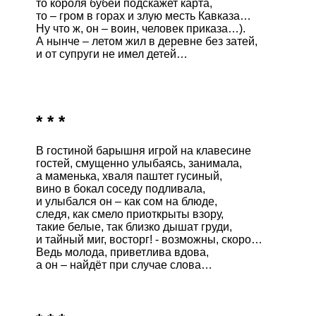
то короля бубей подскажет карта,

то – гром в горах и злую месть Кавказа…

Ну что ж, он – воин, человек приказа…).

А нынче – летом жил в деревне без затей,

и от супруги не имел детей…

* * *
В гостиной барышня игрой на клавесине

гостей, смущенно улыбаясь, занимала,

а маменька, хваля паштет гусиный,

вино в бокал соседу подливала,

и улыбался он – как сом на блюде, 

следя, как смело приоткрыты взору,

такие белые, так близко дышат груди,

и тайный миг, восторг! - возможны, скоро…

Ведь молода, приветлива вдова,

а он – найдёт при случае слова…
