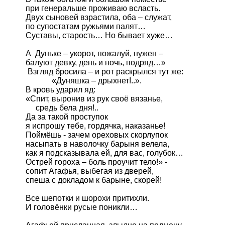
при генеральше проживаю всласть.

Двух сыновей взрастила, оба – служат,

по супостатам ружьями палят…

Суставы, старость… Но бывает хуже…

А  Дуньке – укорот, пожалуй, нужен –

балуют девку, день и ночь, подряд…»

 Взгляд бросила – и рот раскрылся тут же:

             «Дуняшка – дрыхнет!..».  

В кровь ударил яд:

«Спит, выронив из рук своё вязанье,

     средь бела дня!.. 

Да за такой проступок

я испрошу тебе, гордячка, наказанье!

Поймёшь - зачем ореховых скорлупок 

насыпать в наволочку барыня велела,

как я подсказывала ей, для вас, голубок…

Острей гороха – боль проучит тело!» -

сопит Агафья, выбегая из дверей,

спеша с докладом к барыне, скорей!

Все шепотки и шорохи притихли.

И головёнки русые поникли… 
