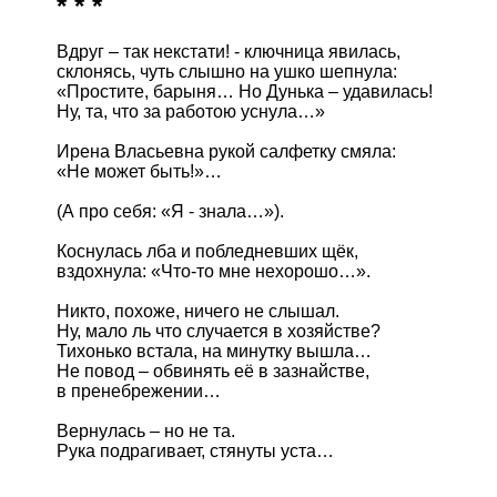
* * *
Вдруг – так некстати! - ключница явилась,

склонясь, чуть слышно на ушко шепнула:

«Простите, барыня… Но Дунька – удавилась!

Ну, та, что за работою уснула…»

Ирена Власьевна рукой салфетку смяла:

«Не может быть!»… 

(А про себя: «Я - знала…»).

Коснулась лба и побледневших щёк,

вздохнула: «Что-то мне нехорошо…».

Никто, похоже, ничего не слышал.

Ну, мало ль что случается в хозяйстве?

Тихонько встала, на минутку вышла…

Не повод – обвинять её в зазнайстве,

в пренебрежении…

Вернулась – но не та.

Рука подрагивает, стянуты уста… 
