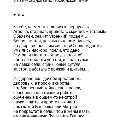
* * *
К себе, на место, в девичью вернулась.

Агафья, старшая, привстав, скрипит: «Встаём!».

Объявлен, значит, утренний подъём…

Зевая, встали, на крылечко потянулись,

на двор, где росы им сияют: «С новым днём!»

Умылись наскоро, поели, что дано

(с утра, известно – квас да толокно),

постели-войлоки убрали, и – на стулья, 

на лавки сели, спины юные сутуля,

за стол, работать с пряжей и шитьём…

Из деревенек - дочери крестьянок,	

дворовых, а порою и сироты,

подброшенные тайно, спозаранок,

спасённые для жизни и работы, 

обученные в общем-то нехитрой 

науке – шить, и просто выживать,

пока какой Ванюшка или Митрий

не подрастёт в селе, чтоб в жёны взять

ему назначенную Лушку или Глашку,
