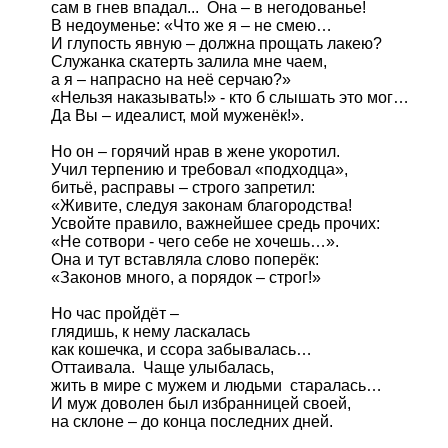
сам в гнев впадал...  Она – в негодованье!

В недоуменье: «Что же я – не смею…

И глупость явную – должна прощать лакею?

Служанка скатерть залила мне чаем,

а я – напрасно на неё серчаю?»

«Нельзя наказывать!» - кто б слышать это мог…

Да Вы – идеалист, мой муженёк!».

Но он – горячий нрав в жене укоротил.

Учил терпению и требовал «подходца»,

битьё, расправы – строго запретил:

«Живите, следуя законам благородства!

Усвойте правило, важнейшее средь прочих:

«Не сотвори - чего себе не хочешь…».

Она и тут вставляла слово поперёк:

«Законов много, а порядок – строг!»

Но час пройдёт – 

глядишь, к нему ласкалась

как кошечка, и ссора забывалась…

Оттаивала.  Чаще улыбалась,

жить в мире с мужем и людьми  старалась…

И муж доволен был избранницей своей,

на склоне – до конца последних дней.
