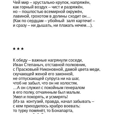
Чей мир – хрустально-хрупок, напряжён,

как горный воздух – чист и разряжён,

но – пошлостью всемирной окружён,

лавиной, грохотом в долины сходит он…

(Как по сердцам – убойный  залп картечи! –

и сразу – ни дышать, ни плакать нечем…).

* * *
К обеду – важные нагрянули соседи,

Иван Степаныч, отставной полковник,

с Прасковьей Никоновной, дамой цвета меди,

скучающей женой его законной,

не отпускающей супруга ни на шаг,

чтоб не забыл, что он не холостяк.

…А он служил с покойным генералом

в его полку, отчаянным был малым.

Умел и покорять, и усмирять!

(Из-за  контузий, правда, начал забывать –

с кем приходилось храбро воевать:

то турку помянёт, то Бонапарта,
