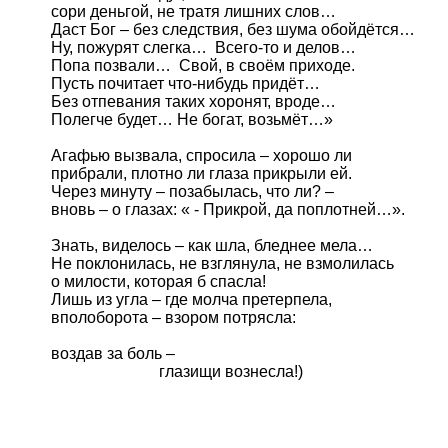
сори деньгой, не тратя лишних слов…

Даст Бог – без следствия, без шума обойдётся…

Ну, пожурят слегка…  Всего-то и делов…

Попа позвали…  Свой, в своём приходе.  

Пусть почитает что-нибудь придёт…

Без отпевания таких хоронят, вроде…

Полегче будет… Не богат, возьмёт…»

Агафью вызвала, спросила – хорошо ли

прибрали, плотно ли глаза прикрыли ей.

Через минуту – позабылась, что ли? – 

вновь – о глазах: « - Прикрой, да поплотней…».

Знать, виделось – как шла, бледнее мела…

Не поклонилась, не взглянула, не взмолилась

о милости, которая б спасла!

Лишь из угла – где молча претерпела,		

вполоборота – взором потрясла:

воздав за боль – 

                           глазищи вознесла!)
