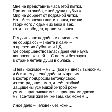
Мне не представить часа этой пытки.

Противна злоба, с ней душа в убытке.

Мир не добреет от подобной читки.

Но – бесконечны книги, папки, свитки

творимого людьми из века в век,

хотя – свободен, вроде, человек…

Я мучить вас подобным описаньем

не собираюсь – знаете и сами –

о прелестях Лубянки и ЦК,

где совершенствовалась древняя наука

допросов, казней…  С воем и без звука

в стране летели души в облака…

«Невыносимое – мы… (все и)  днесь выносим»,

и ближнему – ещё добавить просим,

в костёр подбросим веточку свою,

из сострадания: мол, я тебя люблю!

Защищены усмешкой хитрой рожи,

умом, справляющимся с приступами дрожи,

мы всё-таки живём, живём, как можем…

Иное дело – человек без кожи…
