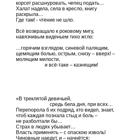
корсет расшнуровать, чепец подать…

Халат надела, села в кресло, книгу

раскрыла…  

Где там! - чтение не шло.

Всё возвращало к роковому мигу,

навязчивым виденьем тихо жгло:

…горячим взглядом, синевой палящим,

щемящим болью, острым, снизу – вверх! –

молящим милости, 

                       и всё-таки – казнящим!

«В треклятой девичьей, 

                           средь бела дня, при всех…

Перепорола б их подряд, кто видел, знает,

чтоб каждая познала стыд и боль –

не разболтали бы… 

Страх в людях убывает…

Власть применять – с опаскою изволь!

Чиновные наедут, и – начнётся:
