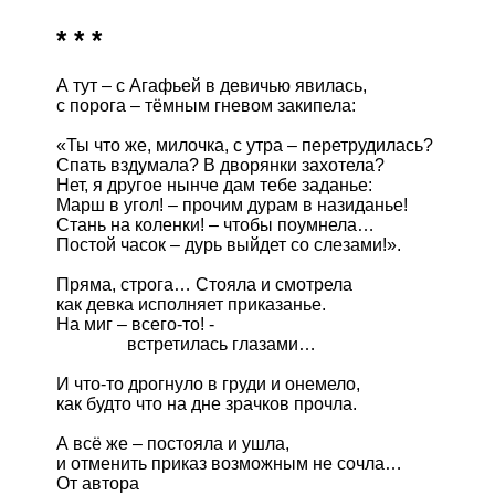
* * *
А тут – с Агафьей в девичью явилась,

с порога – тёмным гневом закипела:  

«Ты что же, милочка, с утра – перетрудилась?

Спать вздумала? В дворянки захотела?

Нет, я другое нынче дам тебе заданье:

Марш в угол! – прочим дурам в назиданье!

Стань на коленки! – чтобы поумнела…

Постой часок – дурь выйдет со слезами!».

Пряма, строга… Стояла и смотрела

как девка исполняет приказанье.

На миг – всего-то! -

	        встретилась глазами…

И что-то дрогнуло в груди и онемело,

как будто что на дне зрачков прочла.

А всё же – постояла и ушла,

и отменить приказ возможным не сочла…

От автора
