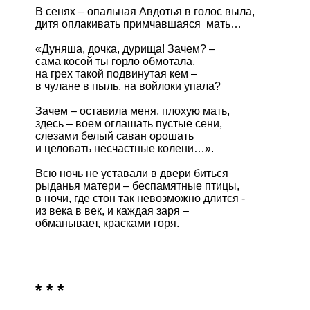
В сенях – опальная Авдотья в голос выла,

дитя оплакивать примчавшаяся  мать… 

«Дуняша, дочка, дурища! Зачем? –

сама косой ты горло обмотала,

на грех такой подвинутая кем –

в чулане в пыль, на войлоки упала?

Зачем – оставила меня, плохую мать,

здесь – воем оглашать пустые сени, 

слезами белый саван орошать

и целовать несчастные колени…».

Всю ночь не уставали в двери биться

рыданья матери – беспамятные птицы,

в ночи, где стон так невозможно длится -

из века в век, и каждая заря –

обманывает, красками горя.

* * *