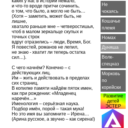
каких у нас в истории немало,

Не
и что-то вроде притчи сочинить, 

о том, что было, а могло не быть… 

чокаясь
(Хотя – заметить, может быть, не 
Кошачье
лишне, 

хватало раньше мне – четверостишья,

племя
чтоб в малом зеркальце скупых и 
точных строк

Номах
вдруг отразились – люди, Время, Бог.

Я повестей, романов не лепил,

Дуняша
не знаю - хватит ли теперь остатка 
Волк-
сил…).
спецназ
С чего начнём? Конечно – с 
действующих лиц.

Морковь
Им – жить и действовать в пределах 
по
сих страниц.

корейски
В копилке памяти найдём пяток имен,

как при рождении: «Младенец 
Развитие
наречён…» 

детей
Именология – серьёзная наука.

ЭСТЕР
Подбор имён, порой – такая мука!

Но это имя вы запомните – Ирена…

(Арина русское, а звучно – как сирена!)