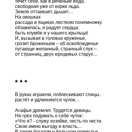
течёт себе, как в реченьке вода,

свободная уже от корки льда.

Земля оттаивает, дышит… 

На окошках

рассада в ящиках листвою понемножку

обзавелась, и радует сердца:

быть клумбе и у нашего крыльца!

И, вызывая в головах круженье,

грозит броженьем – об освобожденье

пугающе-желанный, странный слух –

от странниц, двух юродивых старух…

* * *
В руках играючи, поблескивают спицы,

растёт и удлинняется чулок…

Агафья дремлет. Трудятся девицы.

Не грех подумать о себе чуток:

«Что я? - служу хозяйке, честь по чести.

Свою имею выгоду и власть…

В таком богатом и большом поместье
