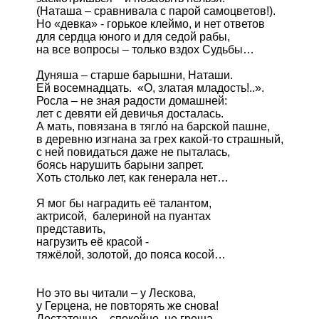
(Наташа – сравнивала с парой самоцветов!).

Но «девка» - горькое клеймо, и нет ответов

для сердца юного и для седой рабы,

на все вопросы – только вздох Судьбы…

Дуняша – старше барышни, Наташи.

Ей восемнадцать.  «О, златая младость!..». 

Росла – не зная радости домашней:

лет с девяти ей девичья досталась.

А мать, повязана в тяглó на барской пашне,

в деревню изгнана за грех какой-то страшный, 

с ней повидаться даже не пыталась,

боясь нарушить барыни запрет.

Хоть столько лет, как генерала нет…

Я мог бы наградить её талантом,

актрисой,  балериной на пуантах

представить, 

нагрузить её красой -

тяжёлой, золотой, до пояса косой…

Но это вы читали – у Лескова,

у Герцена, не повторять же снова!

Достаточно – спокойно, не греша,
