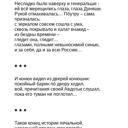
Несладко было наверху и генеральше -

ей всё мерещились глаза, глаза Дуняши.

Рукой отмахивалась… Пóутру – сама

призналась: 

с зеркалом совсем сошла с ума,

сквозь покрывало и халат внакид –

из бездны времени –

глядит она, глядит…

глазами, полными невыносимой синью,

* * *
И конюх видел из дверей конюшни:

покойный барин пó двору ходил,

вой, причитания своей Авдотьи слушал,

* * *
Таков конец истории печальной,
