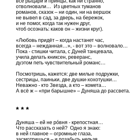
все рыцари и принцы, как ни странно,

отволновали…  Из цветных туманов

романов, сказок – ни один, ни на вершок

не вывел в сад, за дверь, на бережок,

и не помог, когда так нужен друг,

чтоб осознать: каков он – жизни круг). 

«Любовь придёт – когда настанет час,

всегда – нежданная…», - вот это – волновало…

Пока - стишки читала, с Дуней танцевала,

учила делать книксен, реверанс, 

дуэтом петь чувствительный романс…

Посмотришь, кажется: две милые подружки,

сестрицы, паиньки, две душки-хохотушки…

Неважно - кто Звезда, а кто – комета…

* * *
Дуняша – ей не рóвня - крепостная…

Что рассказать о ней?  Одно я знаю:

в ней главное – огромные глаза,

засмотришься – и позабыть нельзя.
