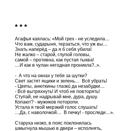
* * *
Агафья каялась: «Мой грех - не уследила…

Что вам, сударыня, терзаться, что уж вы…

Знать наперёд – да я б себя убила!

Не жалко – старой, глупой головы,

самой – противна, как пустая тыква!

…И как в чулан негодная проникла?..».

-  А что на окнах у тебя за шутки?

Свет застят ящики и зелень…  Всё убрать!

- Цветы, анюткины глазкú да незабудки…

- Всё вытряхнуть! И чтоб не повторять!

Ступай, не надрывай мне, дура, душу.

Копают? - мужиков поторопи.

Устала я твой мерзкий голос слушать!

…Да, с наволочкой…  В печку! - проследи…».

Старуха низко, в пояс поклонилась

шмыгнула мышью в двери – исполнять,
