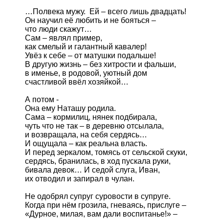
…Полвека мужу.  Ей – всего лишь двадцать!

Он научил её любить и не бояться –

что люди скажут… 

Сам – являл пример,

как смелый и галантный кавалер!

Увёз к себе – от матушки подальше!

В другую жизнь – без хитрости и фальши,

в именье, в родовой, уютный дом

счастливой ввёл хозяйкой… 

А потом -

Она ему Наташу родила. 

Сама – кормилиц, нянек подбирала,

чуть что не так – в деревню отсылала,

и возвращала, на себя сердясь…

И ощущала – как реальна власть.

И перед зеркалом, томясь от сельской скуки,

сердясь, бранилась, в ход пускала руки,

бивала девок… И седой слуга, Иван,

их отводил и запирал в чулан.   

Не одобрял супруг суровости в супруге.

Когда при нём грозила, гневаясь, прислуге –

«Дурное, милая, вам дали воспитанье!» –
