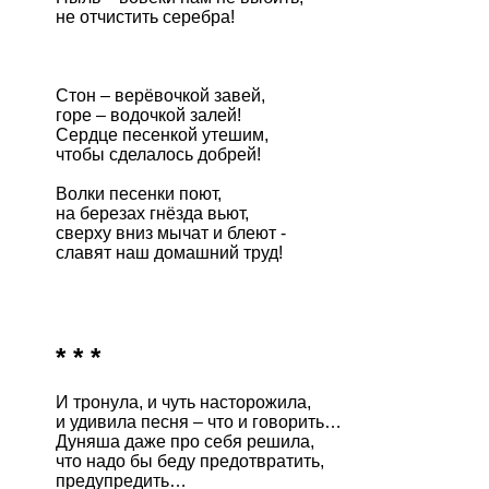
не отчистить серебра!

Стон – верёвочкой завей,

горе – водочкой залей!

Сердце песенкой утешим,

чтобы сделалось добрей!

Волки песенки поют,

на березах гнёзда вьют,

сверху вниз мычат и блеют -

славят наш домашний труд!

* * *
И тронула, и чуть насторожила, 

и удивила песня – что и говорить…

Дуняша даже про себя решила,

что надо бы беду предотвратить,

предупредить… 
