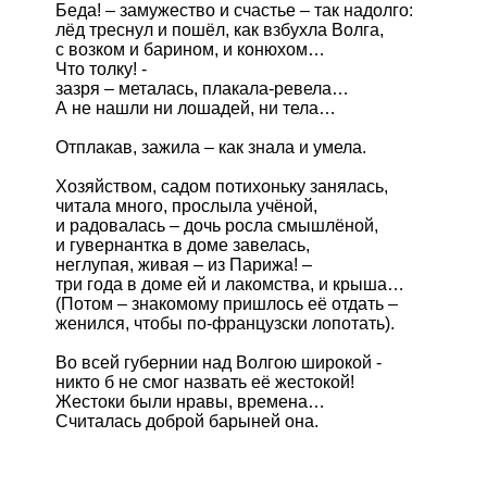
Беда! – замужество и счастье – так надолго:

лёд треснул и пошёл, как взбухла Волга,

с возком и барином, и конюхом… 

Что толку! -

зазря – металась, плакала-ревела…

А не нашли ни лошадей, ни тела…

Отплакав, зажила – как знала и умела.

Хозяйством, садом потихоньку занялась,

читала много, прослыла учёной,

и радовалась – дочь росла смышлёной,

и гувернантка в доме завелась,

неглупая, живая – из Парижа! – 

три года в доме ей и лакомства, и крыша…

(Потом – знакомому пришлось её отдать –

женился, чтобы по-французски лопотать).

Во всей губернии над Волгою широкой -

никто б не смог назвать её жестокой! 

Жестоки были нравы, времена…

Считалась доброй барыней она.
