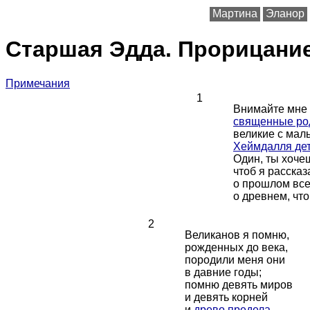
Мартина
Эланор
Старшая Эдда. Прорицани
Примечания
1
Внимайте мне
священные р
великие с ма
Хеймдалля де
Один, ты хоче
чтоб я рассказ
о прошлом все
о древнем, чт
2
Великанов я помню,
рожденных до века,
породили меня они
в давние годы;
помню девять миров
и девять корней
и
древо предела
,