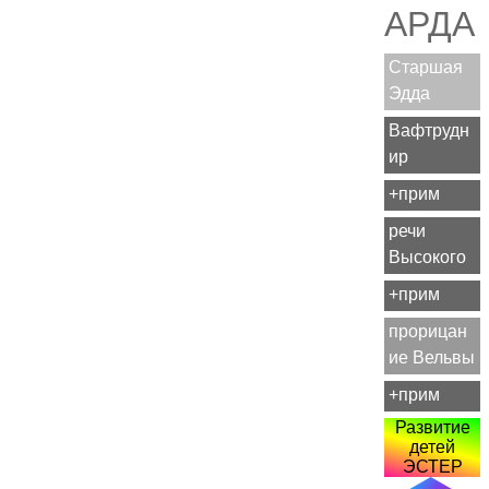
АРДА
Старшая
Эдда
Вафтрудн
ир
+прим
речи
Высокого
+прим
прорицан
ие Вельвы
+прим
Развитие
детей
ЭСТЕР