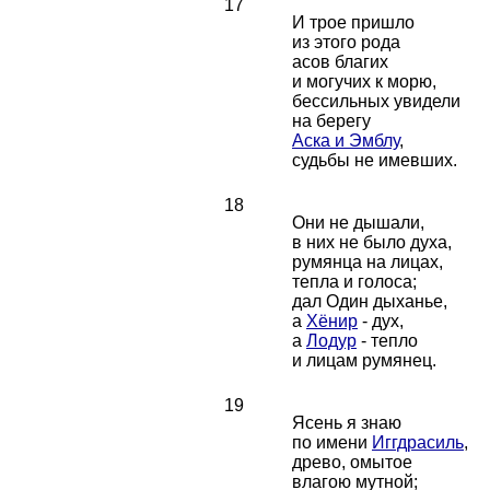
17
И трое пришло
из этого рода
асов благих
и могучих к морю,
бессильных увидели
на берегу
Аска и Эмблу
,
судьбы не имевших.
18
Они не дышали,
в них не было духа,
румянца на лицах,
тепла и голоса;
дал Один дыханье,
а
Хёнир
- дух,
а
Лодур
- тепло
и лицам румянец.
19
Ясень я знаю
по имени
Иггдрасиль
,
древо, омытое
влагою мутной;