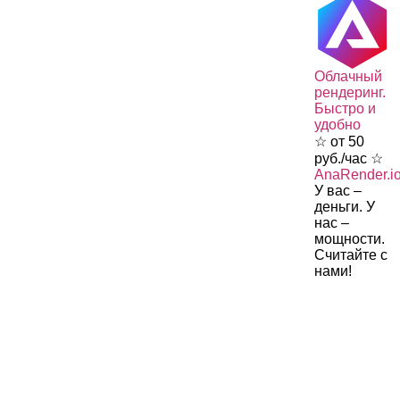
Облачный
рендеринг.
Быстро и
удобно
☆ от 50
руб./час ☆
AnaRender.i
У вас –
деньги. У
нас –
мощности.
Считайте с
нами!