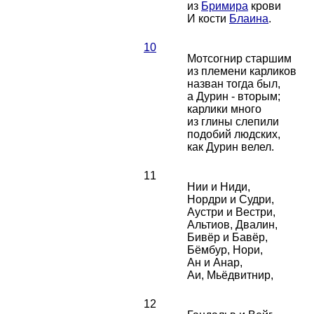
из
Бримира
крови
И кости
Блаина
.
10
Мотсогнир старшим
из племени карликов
назван тогда был,
а Дурин - вторым;
карлики много
из глины слепили
подобий людских,
как Дурин велел.
11
Нии и Ниди,
Нордри и Судри,
Аустри и Вестри,
Альтиов, Двалин,
Бивёр и Бавёр,
Бёмбур, Нори,
Ан и Анар,
Аи, Мьёдвитнир,
12