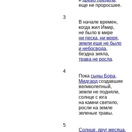
еще не проросшее.
3
В начале времен,
когда жил Имир,
не было в мире
ни песка, ни моря
,
земли еще не было
и небосвода
,
бездна зияла,
трава не росла
.
4
Пока
сыны Бора
,
Мидгард
создавшие
великолепный,
земли не подняли,
солнце с юга
на камни светило,
росли на земле
зеленые травы.
5
Солнце, друг месяца
,