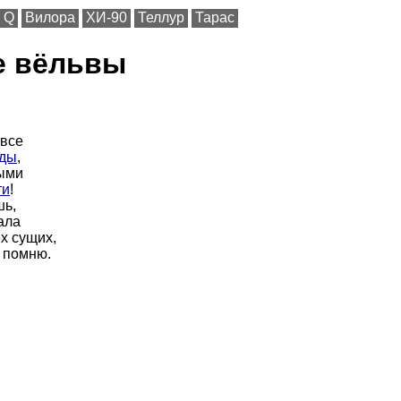
Q
Вилора
ХИ-90
Теллур
Тарас
е вёльвы
 все
оды
,
лыми
ти
!
шь,
ала
х сущих,
о помню.