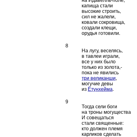
на Идавёлль-поле,
капища стали
высокие строить,
сил не жалели,
ковали сокровища,
создали клещи,
орудья готовили.
8
На лугу, веселясь,
в тавлеи играли,
все у них было
только из золота,-
пока не явились
три великанши
,
могучие девы
из
Ётунхейма
.
9
Тогда сели боги
на троны могущества
И совещаться
стали священные:
кто должен племя
карликов сделать