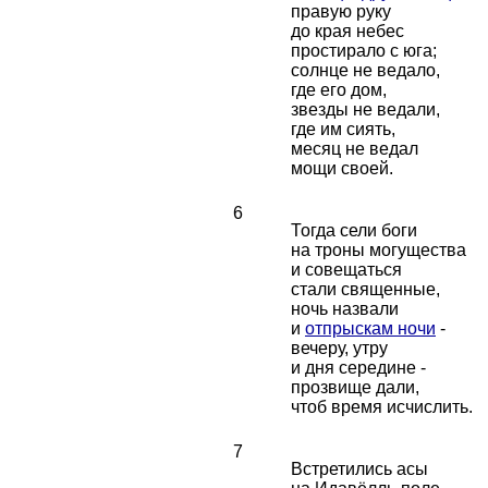
правую руку
до края небес
простирало с юга;
солнце не ведало,
где его дом,
звезды не ведали,
где им сиять,
месяц не ведал
мощи своей.
6
Тогда сели боги
на троны могущества
и совещаться
стали священные,
ночь назвали
и
отпрыскам ночи
-
вечеру, утру
и дня середине -
прозвище дали,
чтоб время исчислить.
7
Встретились асы