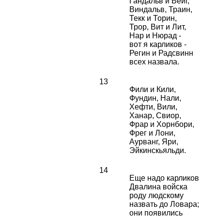
Гандальв и Вейг,
Виндальв, Траин,
Текк и Торин,
Трор, Вит и Лит,
Нар и Нюрад -
вот я карликов -
Регин и Радсвинн
всех назвала.
13
Фили и Кили,
Фундин, Нали,
Хефти, Вили,
Ханар, Свиор,
Фрар и Хорнбори,
Фрег и Лони,
Аурванг, Яри,
Эйкинскьяльди.
14
Еще надо карликов
Двалина войска
роду людскому
назвать до Ловара;
они появились