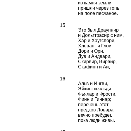
из камня земли,
пришли через топь
на поле песчаное.
15
Это был Драупнир
и Дольгтрасир с ним,
Хар и Хаугспори,
Хлеванг и Глои,
Дори и Ори,
Дув и Андвари,
Скирвир, Вирвир,
Скафинн и Аи,
16
Альв и Ингви,
Эйкинскьяльди,
Фьялар и Фрости,
Финн и Гиннар;
перечень этот
предков Ловара
вечно пребудет,
пока люди живы.