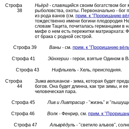
Строфа
Ньёрд
- славящийся своим богатством бог
38
рыболовства, охоты. Первоначально - бог п
из рода ванов (см.
прим. к "Прорицанию вё
тождественно имени богини плодородия Не
словам Тацита, почиталась германцами в н
мифе о нем есть пережитки матриархата: Фр
от брака с родной сестрой.
Строфа 39
Ваны
- см.
прим. к "Прорицанию вёл
Строфа 41
Эйнхерии
- герои, взятые Одином в В
Строфа 43
Нифльхель
- Хель, преисподняя.
Строфа
Зима великанов
- зима, которая будет пред
44
богов. Она будет длинна, как три зимы, и е
человеческая пара.
Строфа 45
Лив и Ливтрасир
- "жизнь" и "пышущ
Строфа 46
Волк
- Фенрир, см.
прим. к "Прорицан
Строфа 47
Альврёдуль
- "светило альвов", солн