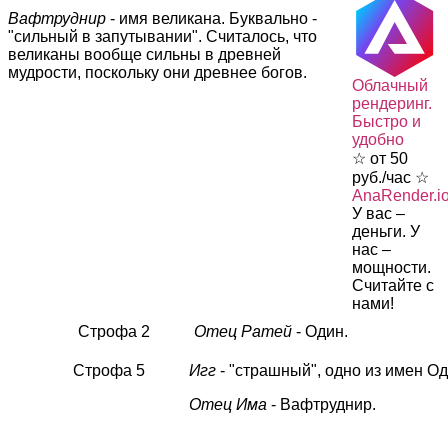
Вафтруднир
- имя великана. Буквально -
"сильный в запутывании". Считалось, что
великаны вообще сильны в древней
мудрости, поскольку они древнее богов.
Облачный
рендеринг.
Быстро и
удобно
☆ от 50
руб./час ☆
AnaRender.i
У вас –
деньги. У
нас –
мощности.
Считайте с
нами!
Строфа 2
Отец Ратей
- Один.
Строфа 5
Игг
- "страшный", одно из имен Од
Отец Има
- Вафтруднир.