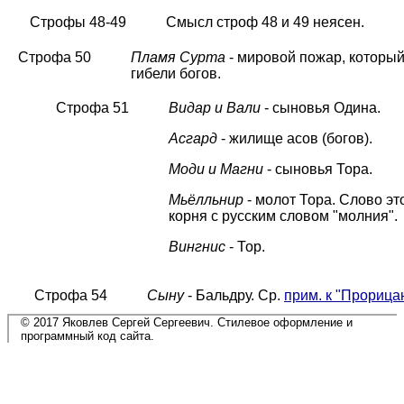
Строфы 48-49
Смысл строф 48 и 49 неясен.
Строфа 50
Пламя Сурта
- мировой пожар, который
гибели богов.
Строфа 51
Видар и Вали
- сыновья Одина.
Асгард
- жилище асов (богов).
Моди и Магни
- сыновья Тора.
Мьёлльнир
- молот Тора. Слово эт
корня с русским словом "молния".
Вингнис
- Тор.
Строфа 54
Сыну
- Бальдру. Ср.
прим. к "Прориц
© 2017 Яковлев Сергей Сергеевич. Стилевое оформление и
программный код сайта.