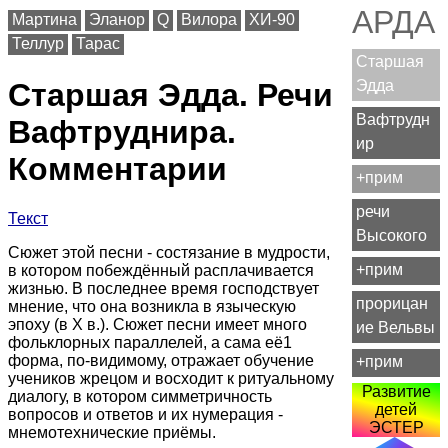
АРДА
Мартина
Эланор
Q
Вилора
ХИ-90
Теллур
Тарас
Старшая
Эдда
Старшая Эдда. Речи
Вафтрудн
Вафтруднира.
ир
Комментарии
+прим
речи
Текст
Высокого
Сюжет этой песни - состязание в мудрости,
+прим
в котором побеждённый расплачивается
жизнью. В последнее время господствует
прорицан
мнение, что она возникла в языческую
эпоху (в Х в.). Сюжет песни имеет много
ие Вельвы
фольклорных параллелей, а сама её1
форма, по-видимому, отражает обучение
+прим
учеников жрецом и восходит к ритуальному
Развитие
диалогу, в котором симметричность
детей
вопросов и ответов и их нумерация -
ЭСТЕР
мнемотехнические приёмы.