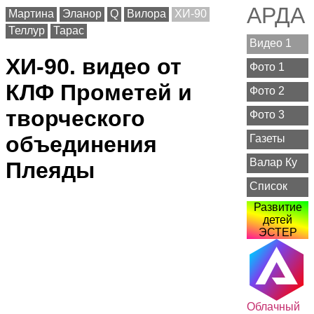
АРДА
Мартина
Эланор
Q
Вилора
ХИ-90
Теллур
Тарас
Видео 1
ХИ-90. видео от
Фото 1
КЛФ Прометей и
Фото 2
творческого
Фото 3
объединения
Газеты
Валар Ку
Плеяды
Список
Развитие
детей
ЭСТЕР
Облачный