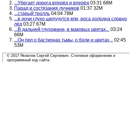
...Убегает дорога вперёд и вперёд
03:31 68M
Парад и состязания лучников
01:37 32M
...старый тролль
04:04 78M
...в ночи глухо шепучутся ели, роса холодна словно
лёд
03:27 67M
...В дальней глухомани, в маковых цветах...
03:24
66M
...Он пел о бастионах тьмы, о боли и цветах,..
02:45
53M
© 2017 Яковлев Сергей Сергеевич. Стилевое оформление и
программный код сайта.