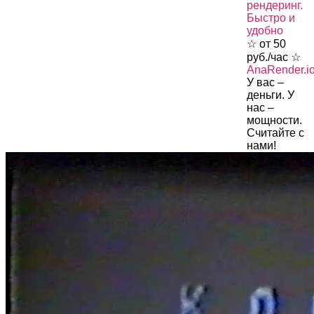
рендеринг.
Быстро и
удобно
☆ от 50
руб./час ☆
AnaRender.i
У вас –
деньги. У
нас –
мощности.
Считайте с
нами!