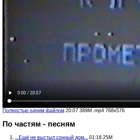
Полностью одним файлом
20:07 389M .mp4 768x576
По частям - песням
...Ещё не выстыл сонный дом...
01:18 25M