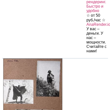
рендеринг.
Быстро и
удобно
☆ от 50
руб./час ☆
AnaRender.i
У вас –
деньги. У
нас –
мощности.
Считайте с
нами!