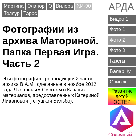
АРДА
Мартина
Эланор
Q
Вилора
ХИ-90
Теллур
Тарас
Видео 1
Фотографии из
Фото 1
архива Маториной.
Фото 2
Папка Первая Игра.
Фото 3
Часть 2
Газеты
Валар Ку
Эти фотографии - репродукции 2 части
Список
архива В.А.М., сделанные в ноябре 2012
года Яковлевым Сергеем в Казани с
Развитие
материалов, предоставленных Катериной
детей
Ливановой (тётушкой Бильбо).
ЭСТЕР
Облачный