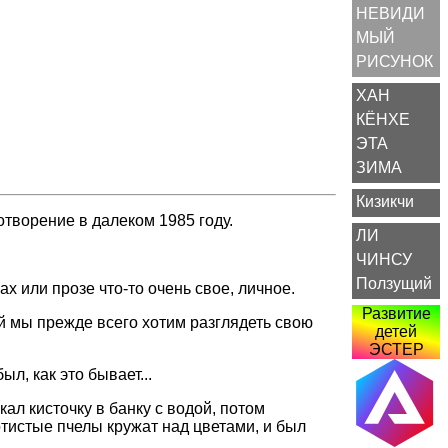
НЕВИДИ
МЫЙ
РИСУНОК
ХАН
КЁНХЕ
ЭТА
ЗИМА
Кизикчи
отворение в далеком 1985 году.
ЛИ
ЧИНСУ
Ползущий
х или прозе что-то очень свое, личное.
Развитие
ей мы прежде всего хотим разглядеть свою
детей
ЭСТЕР
л, как это бывает...
кал кисточку в банку с водой, потом
лотистые пчелы кружат над цветами, и был