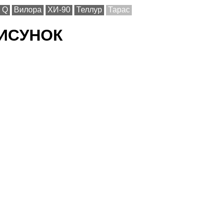
Q
Вилора
ХИ-90
Теллур
Тарас
РИСУНОК