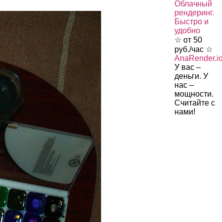
Облачный
рендеринг.
Быстро и
удобно
☆ от 50
руб./час ☆
AnaRender.i
У вас –
деньги. У
нас –
мощности.
Считайте с
нами!