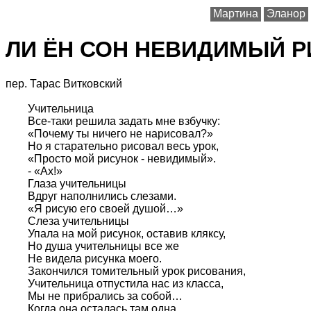
Мартина
Эланор
ЛИ ЁН СОН НЕВИДИМЫЙ 
пер. Тарас Витковский
Учительница
Все-таки решила задать мне взбучку:
«Почему ты ничего не нарисовал?»
Но я старательно рисовал весь урок,
«Просто мой рисунок - невидимый».
- «Ах!»
Глаза учительницы
Вдруг наполнились слезами.
«Я рисую его своей душой…»
Слеза учительницы
Упала на мой рисунок, оставив кляксу,
Но душа учительницы все же
Не видела рисунка моего.
Закончился томительный урок рисования,
Учительница отпустила нас из класса,
Мы не прибрались за собой…
Когда она осталась там одна,