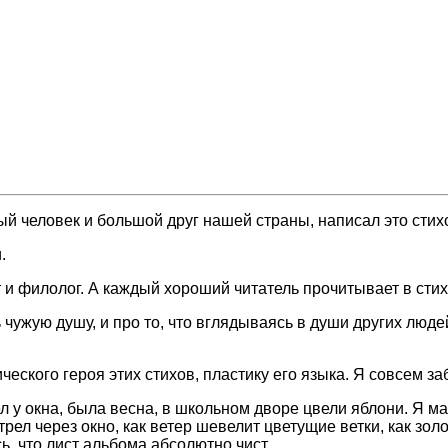
ый человек и большой друг нашей страны, написал это стих
.
 и филолог. А каждый хороший читатель прочитывает в стиха
ь чужую душу, и про то, что вглядываясь в души других люд
кого героя этих стихов, пластику его языка. Я совсем забы
ел у окна, была весна, в школьном дворе цвели яблони. Я ма
трел через окно, как ветер шевелит цветущие ветки, как зо
ь, что лист альбома абсолютно чист...