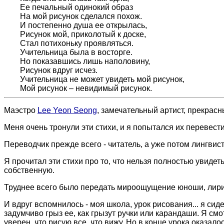
Ее печальный одинокий образ
На мой рисунок сделался похож.
И постепенно душа ее открылась,
Рисунок мой, приколотый к доске,
Стал потихоньку проявляться.
Учительница была в восторге.
Но показавшись лишь наполовину,
Рисунок вдруг исчез.
Учительница не может увидеть мой рисунок,
Мой рисунок – невидимый рисунок.
Маэстро
Lee Yeon Seong
, замечательный артист, прекрасн
Меня очень тронули эти стихи, и я попытался их перевести
Переводчик прежде всего - читатель, а уже потом лингвист
Я прочитал эти стихи про то, что нельзя полностью увидет
собственную.
Труднее всего было передать мироощущение юноши, лиричес
И вдруг вспомнилось - моя школа, урок рисования... я сид
задумчиво грыз ее, как грызут ручки или карандаши. Я смо
уверен, что рисую все, что вижу. Но в конце урока оказалос