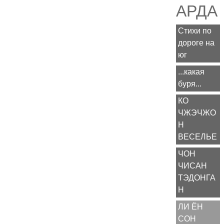
АРДА
Стихи по
дороге на
юг
...какая
буря...
КО
ЧЖЭЧЖО
Н
ВЕСЕЛЬЕ
ЧОН
ЧИСАН
ТЭДОНГА
Н
ЛИ ЁН
СОН