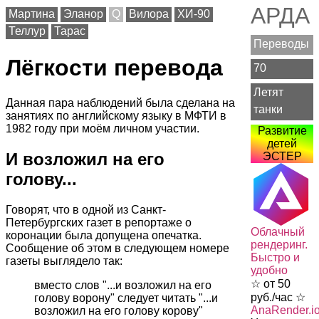
АРДА
Мартина
Эланор
Q
Вилора
ХИ-90
Теллур
Тарас
Переводы
Лёгкости перевода
70
Летят
Данная пара наблюдений была сделана на
танки
занятиях по английскому языку в МФТИ в
1982 году при моём личном участии.
Развитие
детей
И возложил на его
ЭСТЕР
голову...
Говорят, что в одной из Санкт-
Петербургских газет в репортаже о
Облачный
коронации была допущена опечатка.
рендеринг.
Сообщение об этом в следующем номере
Быстро и
газеты выглядело так:
удобно
☆ от 50
вместо слов "...и возложил на его
руб./час ☆
голову ворону" следует читать "...и
AnaRender.i
возложил на его голову корову"