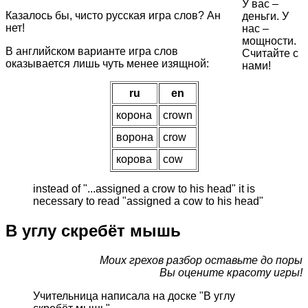
У вас –
Казалось бы, чисто русская игра слов? Ан
деньги. У
нет!
нас –
мощности.
В английском варианте игра слов
Считайте с
оказывается лишь чуть менее изящной:
нами!
ru
en
корона
crown
ворона
crow
корова
cow
instead of "...assigned a crow to his head" it is
necessary to read "assigned a cow to his head"
В углу скребёт мышь
Моих грехов разбор оставьте до поры
Вы оцените красоту игры!
Учительница написала на доске "В углу