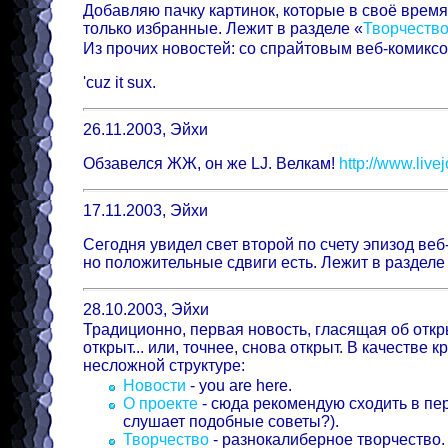
Добавляю пачку картинок, которые в своё врем
только избранные. Лежит в разделе «
Творчеств
Из прочих новостей: со спрайтовым веб-комиксо
'cuz it sux.
26.11.2003, Эйхи
Обзавелся ЖЖ, он же LJ. Велкам!
http://www.live
17.11.2003, Эйхи
Сегодня увидел свет второй по счету эпизод веб-
но положительные сдвиги есть. Лежит в разделе
28.10.2003, Эйхи
Традиционно, первая новость, гласящая об откры
открыт... или, точнее, снова открыт. В качестве 
несложной структуре:
Новости
- you are here.
О проекте
- сюда рекомендую сходить в пе
слушает подобные советы?).
Творчество
- разнокалиберное творчество.