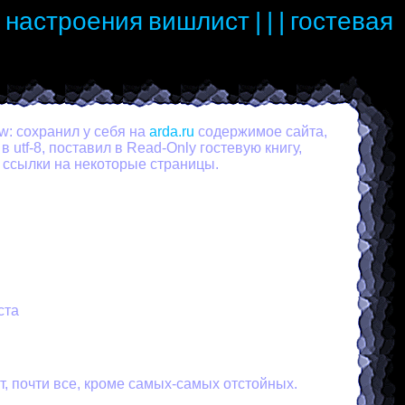
настроения
вишлист
|
|
|
гостевая
w: сохранил у себя на
arda.ru
содержимое сайта,
 utf-8, поставил в Read-Only гостевую книгу,
 ссылки на некоторые страницы.
ста
ит, почти все, кроме самых-самых отстойных.