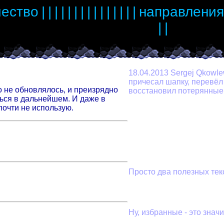
чество
|
|
|
|
|
|
|
|
|
|
|
|
|
|
|
направления
|
|
18.04.2013 Sergej Qkowle
причесал шапку, перевёл в
о не обновлялось, и преизрядно
восстановил потерянные
ться в дальнейшем. И даже в
почти не использую.
Просто два полезных тек
Ну, избранные - это знач