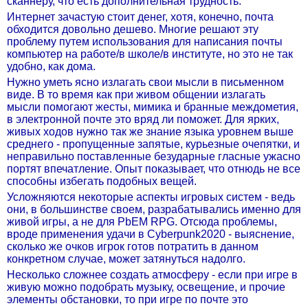
сканнеру, что есть дополнительная трудность.
Интернет зачастую стоит денег, хотя, конечно, почта
обходится довольно дешево. Многие решают эту
проблему путем использования для написания почты
компьютер на работе/в школе/в институте, но это не так
удобно, как дома.
Нужно уметь ясно излагать свои мысли в письменном
виде. В то время как при живом общении излагать
мысли помогают жесты, мимика и бранные междометия,
в электронной почте это вряд ли поможет. Для ярких,
живых ходов нужно так же знание языка уровнем выше
среднего - пропущенные запятые, курьезные очепятки, и
неправильно поставленные безударные гласные ужасно
портят впечатление. Опыт показывает, что отнюдь не все
способны избегать подобных вещей.
Усложняются некоторые аспекты игровых систем - ведь
они, в большинстве своем, разрабатывались именно для
живой игры, а не для PbEM RPG. Отсюда проблемы,
вроде применения удачи в Cyberpunk2020 - выяснение,
сколько же очков игрок готов потратить в данном
конкретном случае, может затянуться надолго.
Несколько сложнее создать атмосферу - если при игре в
живую можно подобрать музыку, освещение, и прочие
элементы обстановки, то при игре по почте это