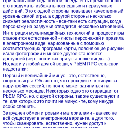
При написании хода почтой, всегда есть время хорошо
его продумать, избежать поспешных и неразумных
действий. Это с одной стороны повышает качественный
уровень самой игры, а с другой стороны несколько
снижает реалистичность - все-таки есть ситуации, когда
персонажу на раздумья отводится несколько мгновений.
Интеграция мультимедийных технологий в процесс игры
становится естественной - листы персонажей и правила
в электронном виде, нарисованные с помощью
соответствующих программ карты, поясняющие рисунки
и/или фотографии и многое другое становятся
доступней (черт, почти как при установке винды :-).
Но, как и у любой другой вещи, у PbEM RPG есть свои
недостатки:
Первый и величайший минус - это, естественно,
скорость игры. Обычно то, что проходится в живую за
пару-тройку сессий, по почте может затянуться на
несколько месяцев. Некоторых одно это отвращает от
PbEM RPG, но, с другой стороны, так же существуют и
те, для которых это почти не минус - те, кому некуда
особо спешить.
Затруднен обмен игровыми материалами - далеко не
всё существует в электронном варианте, а для того,
чтобы сканировать, естественно, нужен доступ к