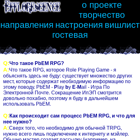
о проекте
творчество
направления
настроения
вишлист
гостевая
Q:
Что такое PbEM RPG?
А:
Что такое RPG, которое Role Playing Game - я
объяснять здесь не буду: существует множество других
мест, которые содержат необходимую информацию по
этому поводу. PbEM -
P
lay
b
y
E
-
M
ail - Игра По
Электронной Почте. Сокращение ИпЭП смотрится
довольно похабно, поэтому я буду в дальнейшем
использовать PbEM.
Q:
Как происходит сам процесс PbEM RPG, и что для
нее нужно?
А:
Сверх того, что необходимо для обычной TRPG,
нужно всего лишь подключение к интернету и мэйлер.
Обычно мастер создает рассылку (например, на