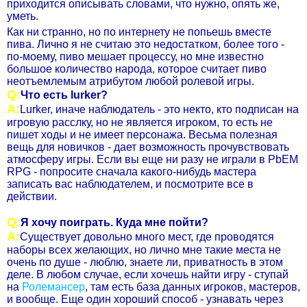
приходится описывать словами, что нужно, опять же,
уметь.
Как ни странно, но по интернету не попьешь вместе
пива. Лично я не считаю это недостатком, более того -
по-моему, пиво мешает процессу, но мне известно
большое количество народа, которое считает пиво
неотъемлемым атрибутом любой ролевой игры.
Q:
Что есть lurker?
А:
Lurker, иначе наблюдатель - это некто, кто подписан на
игровую расслку, но не является игроком, то есть не
пишет ходы и не имеет персонажа. Весьма полезная
вещь для новичков - дает возможность прочувствовать
атмосферу игры. Если вы еще ни разу не играли в PbEM
RPG - попросите сначала какого-нибудь мастера
записать вас наблюдателем, и посмотрите все в
действии.
Q:
Я хочу поиграть. Куда мне пойти?
А:
Существует довольно много мест, где проводятся
наборы всех желающих, но лично мне такие места не
очень по душе - люблю, знаете ли, приватность в этом
деле. В любом случае, если хочешь найти игру - ступай
на
Ролемансер
, там есть база данных игроков, мастеров,
и вообще. Еще один хороший способ - узнавать через