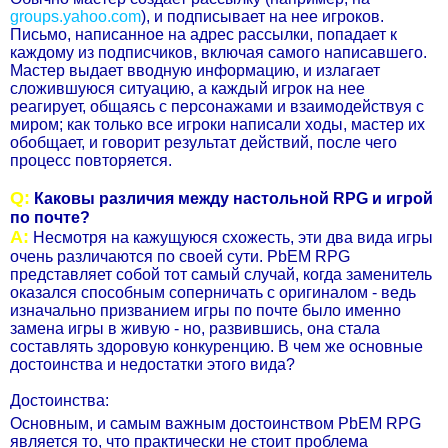
groups.yahoo.com
), и подписывает на нее игроков.
Письмо, написанное на адрес рассылки, попадает к
каждому из подписчиков, включая самого написавшего.
Мастер выдает вводную информацию, и излагает
сложившуюся ситуацию, а каждый игрок на нее
реагирует, общаясь с персонажами и взаимодействуя с
миром; как только все игроки написали ходы, мастер их
обобщает, и говорит результат действий, после чего
процесс повторяется.
Q:
Каковы различия между настольной RPG и игрой
по почте?
А:
Несмотря на кажущуюся схожесть, эти два вида игры
очень различаются по своей сути. PbEM RPG
представляет собой тот самый случай, когда заменитель
оказался способным соперничать с оригиналом - ведь
изначально призванием игры по почте было именно
замена игры в живую - но, развившись, она стала
составлять здоровую конкуренцию. В чем же основные
достоинства и недостатки этого вида?
Достоинства:
Основным, и самым важным достоинством PbEM RPG
является то, что практически не стоит проблема