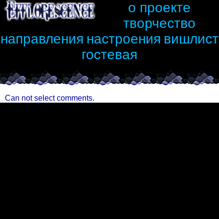
о проекте
творчество
направления
настроения
вишлист
гостевая
Can not select comments.