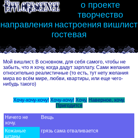
о проекте
творчество
направления
настроения
вишлист
гостевая
Мой вишлист. В основном, для себя самого, чтобы не
забыть, что я хочу, когда дадут зарплату. Сами желания
относительно реалистичные (то есть, тут нету желания
мира во всём мире, любви, квартиры, или еще чего-
нибудь такого)
Хочу-хочу-хочу!
Хочу-хочу!
Хочу.
Наверное, хочу.
Пригодится
Ничего не
Вещь
хочу.
Кожаные
грязь сама отваливается
штаны