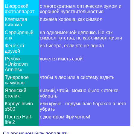
Цифровой
с многократным оптическим зумом и
фотоаппарат
хорошей чувствительностью
Клетчатая
пижама хороша, как символ
пижама
Серебряный
на одноимённой цепочке. Не как
анк
символ готства, но как символ жизни
Фенек от
из бисера, если кто не понял
друзей
Рулбук
хочется иметь свой
«Unknown
Armies»
Тундровое
чтобы в лес или в систему ездить
камуфло
Японский
низкий, чтобы можно было к стенке
столик
убирать
Корпус Inwin
или круче - подумываю барахло в него
s500
убрать
Постер Half-
с доктором Фримэном!
life 2
Со временем буду пополнять.