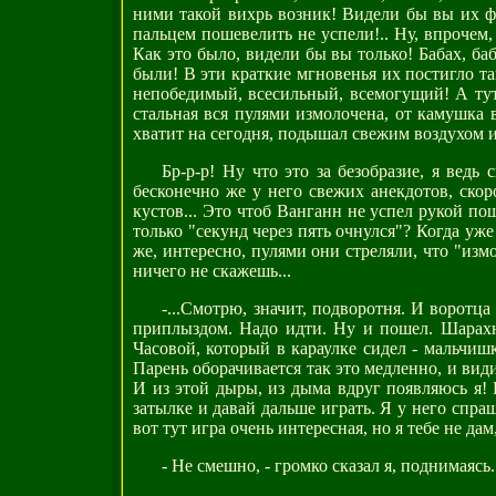
ними такой вихрь возник! Видели бы вы их фи
пальцем пошевелить не успели!.. Ну, впрочем,
Как это было, видели бы вы только! Бабах, ба
были! В эти краткие мгновенья их постигло так
непобедимый, всесильный, всемогущий! А тут! 
стальная вся пулями измолочена, от камушка в 
хватит на сегодня, подышал свежим воздухом и 
Бр-р-р! Ну что это за безобразие, я ведь
бесконечно же у него свежих анекдотов, скор
кустов... Это чтоб Ванганн не успел рукой пош
только "секунд через пять очнулся"? Когда у
же, интересно, пулями они стреляли, что "измо
ничего не скажешь...
-...Смотрю, значит, подворотня. И воротца
приплыздом. Надо идти. Ну и пошел. Шарахнул
Часовой, который в караулке сидел - мальчишк
Парень оборачивается так это медленно, и види
И из этой дыры, из дыма вдруг появляюсь я! 
затылке и давай дальше играть. Я у него спраш
вот тут игра очень интересная, но я тебе не дам
- Не смешно, - громко сказал я, поднимаясь.