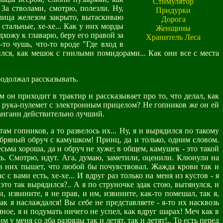
Стимулятор
 За стволами, смотрю, полезли. Ну,
Придурки
лица железом закрыто, вытаскиваю
Дорога
стальные, хе-хе... Как у них морды
Женщины
хожу к главарю, беру его правой за
Хранитель Леса
то чушь, что-то вроде "Где вход в
ился, как мешок с гнилыми помидорами... Как они все с места
родолжал рассказывать.
 он приходит в трактир и рассказывает про то, что делал, как
была рука-пулемет с электронным прицелом? Не гопников же он ей
Ванганн действительно лучший.
ам гопников, а то развелось их... Ну, я и вырядился по такому
ребряный обруч с камушком! Принц, да и только, одним словом.
сьма хороша, да и обруч не хуже; в общем, камушек - это такой
сь. Смотрю, идут. Ага, думаю, заметили, оценили. Клюнули на
ба в них пышет, что любой бы почувствовал. Жажда крови так и
с вами есть, хе-хе... И вдруг раз только на меня из кустов - я
это так вырядился?.. А я по струночке эдак стою, вытянулся, и
, извините, я не прав, и им, извините, как-то помешал, так я,
к я наслаждался! Вы себе не представляете - я-то их насквозь
мное, я и подумать ничего не успел, как вдруг шарах! Меч как в
 у меня со лба разряды так и летят, так и летят!.. То есть перед