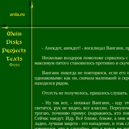
arda.ru
- Анекдот, анекдот! - восклицал Ванганн, п
Несколько волдеров помоложе сорвалось с 
максимум пятого становилось противно и скуч
Фото
Ванганн никогда не повторялся, если его
одинаковыми: как он, сначала маленький и скр
находился рядом.
Отсесть не получилось, пришлось слушать.
- Ну так вот, - хихикал Ванганн, - иду эт
светятся, рук не видно, все классно. Переуло
трогаю, починяю примус (нарываюсь, кто пони
Сейчас наедут. Иду. Всё ближе, ближе, а они 
ладно, лучшая защита - это нападение, и этак 
извинился, что я случайно, что я вовсе не х