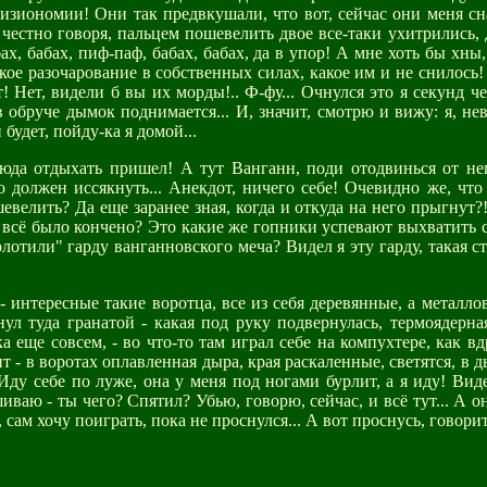
зиономии! Они так предвкушали, что вот, сейчас они меня снач
 честно говоря, пальцем пошевелить двое все-таки ухитрились, 
бах, бабах, пиф-паф, бабах, бабах, да в упор! А мне хоть бы х
ое разочарование в собственных силах, какое им и не снилось! Н
Нет, видели б вы их морды!.. Ф-фу... Очнулся это я секунд чер
обруче дымок поднимается... И, значит, смотрю и вижу: я, невр
будет, пойду-ка я домой...
 сюда отдыхать пришел! А тут Ванганн, поди отодвинься от нег
о должен иссякнуть... Анекдот, ничего себе! Очевидно же, что 
евелить? Да еще заранее зная, когда и откуда на него прыгнут?
же всё было кончено? Это какие же гопники успевают выхватить
лотили" гарду ванганновского меча? Видел я эту гарду, такая ст
 - интересные такие воротца, все из себя деревянные, а металло
 туда гранатой - какая под руку подвернулась, термоядерная 
а еще совсем, - во что-то там играл себе на компухтере, как в
т - в воротах оплавленная дыра, края раскаленные, светятся, в 
Иду себе по луже, она у меня под ногами бурлит, а я иду! Виде
иваю - ты чего? Спятил? Убью, говорю, сейчас, и всё тут... А о
, сам хочу поиграть, пока не проснулся... А вот проснусь, говорит