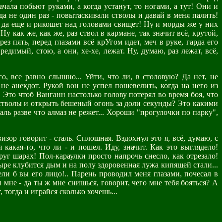
ала побьют руками, а когда устанут, то ногами, а тут! Они и
да не один раз - повытаскивали стволы и давай в меня палить!
ны, да еще и рикошет над головами свищет! Ну и морды же у них
у как же, как же, раз ствол в кармане, так значит всё, крутой,
ез пять, перед глазами всё крУгом идет, меч в руке, гарда его
едимый, стою, а они, хе-хе, лежат. Ну, думаю, раз лежат, всё,
о, все равно слышно... Уйти, что ли, в столовую? Да нет, не
не анекдот. Рукой вон не успел пошевелить, когда на него из
! Это чтоб Ванганн настолько голову потерял во время боя, что
 стволы и открыть бешеный огонь за доли секунды? Это какими
аль разве что алмаз не режет... Хороши "прогулочки по парку",
визор говорит - сталь. Сплошная. Вздохнул это я, всё, думаю, с
какая-то, что ли - и пошел. Иду, значит. Как это выглядело!
друг шарах! Пол-караулки просто напрочь снесло, как отрезало!
дыре клубится дым и на полу здоровенная лужа кипящей стали...
ли б вы его лицо!.. Парень проводил меня глазами, почесал в
н мне - да ты ж мне снишься, говорит, чего мне тебя бояться? А
, тогда и играйся сколько хочешь...