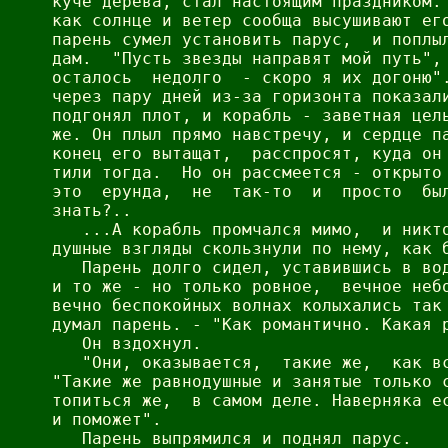
куче дерева, стал настоящим праздником. 
как солнце и ветер сообща высушивают его
парень сумел установить парус,  и поплыл
дам.  "Пусть звезды направят мой путь", 
осталось  недолго  - скоро я их догоню".
через пару дней из-за горизонта показали
подгонял плот, и корабль - заветная цель
же. Он плыл прямо навстречу, и сердце па
конец его вытащат,  расспросят, куда он 
тили тогда.  Но он рассмеется - открыто 
это  ерунда,  не  так-то  и  просто  был
знать?..

   ...А корабль промчался мимо,  и никто
душные взгляды скользнули по нему, как б
   Парень долго сидел, уставившись в вод
и то же - но только ровное,  вечное небо
вечно беспокойных волнах колыхались так 
думал парень. - "Как романтично. Какая р
   Он вздохнул.

   "Они, оказывается,  такие же,  как вс
"Такие же равнодушные и занятые только с
топиться же,  в самом деле. Наверняка ес
и поможет".

   Парень выпрямился и поднял парус.
