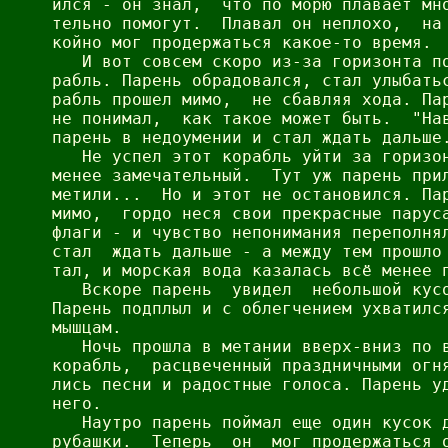
ился - он знал,  что по морю плавает мно
тельно помогут.  Плавал он неплохо,  на 
койно мог продержаться какое-то время.

   И вот совсем скоро из-за горизонта по
рабль. Парень обрадовался, стал улыбатьс
рабль прошел мимо,  не сбавляя хода. Пар
не понимал,  как такое может быть.  "Нав
парень в недоумении и стал ждать дальше.
   Не успел этот корабль уйти за горизон
менее замечательный.  Тут уж парень прил
метили...  Но и этот не остановился. Пар
мимо,  гордо неся свои прекрасные паруса
флаги - и чувство непонимания переполнял
стал  ждать дальше - а между тем прошло 
тал, и морская вода казалась всё менее п
   Вскоре парень  увидел  небольшой кусо
Парень подплыл и с облегчением ухватился
мышцам.

   Ночь прошла в метании вверх-вниз по в
корабль,  расцвеченный праздничными огня
лись песни и радостные голоса. Парень уд
него.

   Наутро парень поймал еще один кусок д
рубашки.  Теперь  он  мог продержаться о