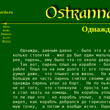
arda.ru
Однаж
Фото
   Однажды, давным-давно  - было это в н
колько столетий - жил да был один мальчи
рее, парень, ему было что-то около двадц
   Так вот, парень плыл на корабле - бол
рабле. Плыл он на нем долго (с его точки
думал даже,  что плывет всю жизнь.  На к
большую их часть парень считал своими др
однажды парень упал за борт.  Не по пьян
не от того,  что столкнули - просто так 
и стал звать на помощь.  Но корабль уплы
то ли еще что - но корабль уплыл,  а пар
видел, как корабль добрался до горизонта
мую точку,  а потом и вообще исчез. Паре