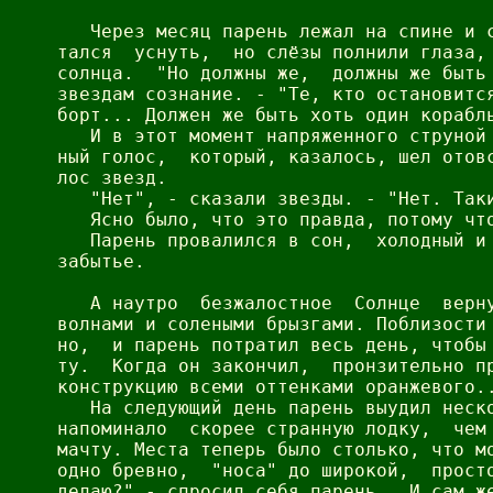
   Через месяц парень лежал на спине и с
тался  уснуть,  но слёзы полнили глаза, 
солнца.  "Но должны же,  должны же быть 
звездам сознание. - "Те, кто остановится
борт... Должен же быть хоть один корабль
   И в этот момент напряженного струной 
ный голос,  который, казалось, шел отовс
лос звезд.

   "Нет", - сказали звезды. - "Нет. Таки
   Ясно было, что это правда, потому что
   Парень провалился в сон,  холодный и 
забытье.

   А наутро  безжалостное  Солнце  верну
волнами и солеными брызгами. Поблизости 
но,  и парень потратил весь день, чтобы 
ту.  Когда он закончил,  пронзительно пр
конструкцию всеми оттенками оранжевого..
   На следующий день парень выудил неско
напоминало  скорее странную лодку,  чем 
мачту. Места теперь было столько, что мо
одно бревно,  "носа" до широкой,  просто
делаю?" - спросил себя парень.  И сам же