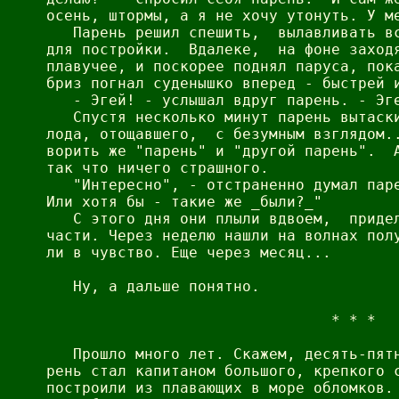
осень, штормы, а я не хочу утонуть. У ме
   Парень решил спешить,  вылавливать вс
для постройки.  Вдалеке,  на фоне заходя
плавучее, и поскорее поднял паруса, пока
бриз погнал суденышко вперед - быстрей и
   - Эгей! - услышал вдруг парень. - Эге
   Спустя несколько минут парень вытаски
лода, отощавшего,  с безумным взглядом..
ворить же "парень" и "другой парень".  А
так что ничего страшного.

   "Интересно", - отстраненно думал паре
Или хотя бы - такие же _были?_"

   С этого дня они плыли вдвоем,  придел
части. Через неделю нашли на волнах полу
ли в чувство. Еще через месяц...

   Ну, а дальше понятно.

                                * * *

   Прошло много лет. Скажем, десять-пятн
рень стал капитаном большого, крепкого с
построили из плавающих в море обломков. 