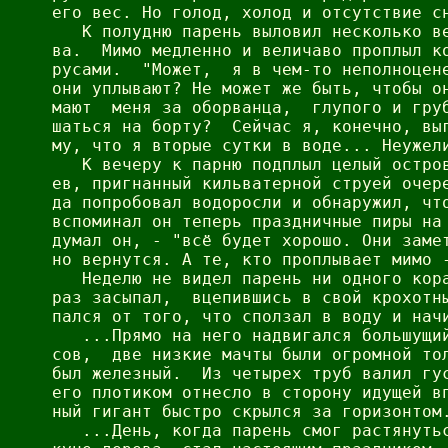
его вес. Но голод, холод и отсутствие сн
   К полудню парень выловил несколько ве
ва.  Мимо медленно и величаво проплыл ко
русами.  "Может,  я в чем-то неполноцене
они уплывают? Не может же быть, чтобы он
мают  меня за оборванца,  глупого и груб
шаться на борту?  Сейчас я, конечно, выг
му, что я вторые сутки в воде... Неужели
   К вечеру к парню подплыл целый остров
ев, пригнанный кильватерной струей очере
да попробовал водоросли и обнаружил, что
вспоминал он теперь праздничные пиры на 
думал он, - "всё будет хорошо. Они замет
но вернутся. А те, кто проплывает мимо -
   Неделю не видел парень ни одного кора
раз засыпал,  вцепившись в свой крохотны
пался от того, что сползал в воду и начи
   ...Прямо на него надвигался большущий
сов,  две низкие мачты были огромной тол
был железный.  Из четырех труб валил гус
его плотиком отнесло в сторону идущей вп
ный гигант быстро скрылся за горизонтом.
   ...День, когда парень смог растянутьс