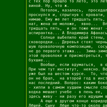
с тех пор прошло то лето, это лет
виной. Ну, что ж.

     Потолок, казалось,  проседал
проснулся и, спрыгнув с кровати, 
нимаю. Ему же лет тридцать пять, 
нат, жена не моложе,  явно...  Вп
тридцать пять,  и он тоже женат -
аспирантка... А Владимира Афанась
     Солнце выбелило край стены, 
сковородки... Деревья стоят черны
шую проволочную композицию,  сосу
не до первого этажа...  Зима-зимо
этой проволоке и присмотреться, т
бухшие...

     Вообще, если вдуматься,  в о
При чем тут институт,  неясно. Во
уже был на шестом курсе.  То, что
он не брал,  на второй год в инст
нас последний. Вопрос: каким боко
- хиппи в самом худшем смысле сло
водка мешает учебе - в пень ее,  
здесь живу - ни разу его идущим в
     А еще в другом конце коридор
Лёшей. Сыну  Лёше что-то около дв