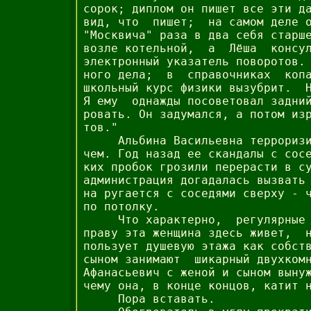
сорок; диплом он пишет все эти да
вид, что  пишет;  на самом деле о
"Москвича" раза в два себя старше
возле котельной,  а  Лёша  консул
электронный указатель поворотов. 
ного дела;  в  справочниках  копа
школьный курс физики вызубрит.  Н
Я ему  однажды посоветовал задний
ровать. Он задумался, а потом изр
тов."

     Альбина Васильевна терроризи
чем. Год назад ее скандалы с сосе
ких пробок грозили перерасти в су
администрация догадалась вызвать 
на ругается с соседями сверху - ч
по потолку.

     Что характерно,  регулярные 
праву эта женщина здесь живет,  н
пользует душевую этажа как собств
сыном занимают  шикарный двухкомн
Афанасьевич с женой и сыном вынуж
чему она, в конце концов, катит н
     Пора вставать.
