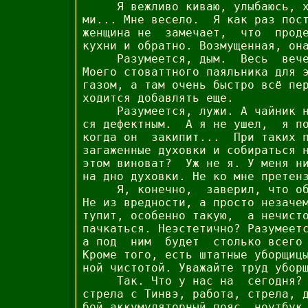
     Я вежливо киваю, улыбаюсь, х
ми... Мне весело.  Я как раз пост
женщина не  замечает,  что  проде
кухни и обратно. Возмущенная, она
     Разумеется, дым.  Весь  вече
Моего стоваттного паяльника для э
газом, а там очень быстро всё пер
ходится добавлять еще.

     Разумеется, лужи. А чайник н
ся дефектным.  А я не ушел,  я по
когда он  закипит...  При таких п
загаженные духовки и собираться н
этом виноват?  Уж не я. У меня ни
на дно духовки. Не ко мне претенз
     Я, конечно,  заверил, что об
Не из вредности, а просто незачем
тупит, особенно такую,  а нечисто
пачкаться. Неэстетично? Разумеетс
а под  ним  будет  столько всего 
Кроме того, есть штатные уборщицы
ной чистотой. Уважайте труд уборщ
     Так. Что у нас на  сегодня? 
стрела с Тинвэ, работа, стрела, д
бой аккумуляторный пояс, ноутбук,