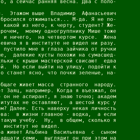
о, а сейчас ранняя весна. Два с поло-

.  Этажом выше  Владимир  Афанасьевич

бросился отжиматься... М-да. Я не по-

 какой из него, к черту, студент? Же-

рочем,  моему одногруппнику Мише тоже

 и ничего,  на четвертом курсе.  Жена

евича я в институте не видел ни разу.

 пустило мне в глаза зайчика от ручки

е,  далекие кусты похожи на сумасшед-

льки с крыши мастерской свисают  едва

й.  Но если выйти на улицу, подойти к

о станет ясно, что почки зеленые, на-

бщаге живет масса  странного  народу.

т Заяц, например. Когда я въезжал, он

 он не аспирант, я знаю точно; академ

итутах не оставляют,  а шестой курс у

м? Далее. Есть наверху некая личность

ва:  в жизни главное - водка,  а если

такую учебу.  Ну,  в общем, сколько я

 институт не видел.

а живет Альбина  Васильевна  с  сыном

адцати семи,  выглядит он при этом на
