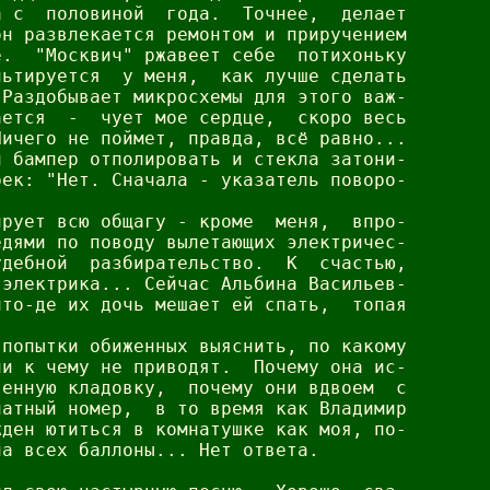
 с  половиной  года.  Точнее,  делает

н развлекается ремонтом и приручением

.  "Москвич" ржавеет себе  потихоньку

ьтируется  у меня,  как лучше сделать

Раздобывает микросхемы для этого важ-

ется  -  чует мое сердце,  скоро весь

ичего не поймет, правда, всё равно...

 бампер отполировать и стекла затони-

ек: "Нет. Сначала - указатель поворо-

рует всю общагу - кроме  меня,  впро-

дями по поводу вылетающих электричес-

дебной  разбирательство.  К  счастью,

электрика... Сейчас Альбина Васильев-

то-де их дочь мешает ей спать,  топая

попытки обиженных выяснить, по какому

и к чему не приводят.  Почему она ис-

енную кладовку,  почему они вдвоем  с

атный номер,  в то время как Владимир

ден ютиться в комнатушке как моя, по-

а всех баллоны... Нет ответа.
