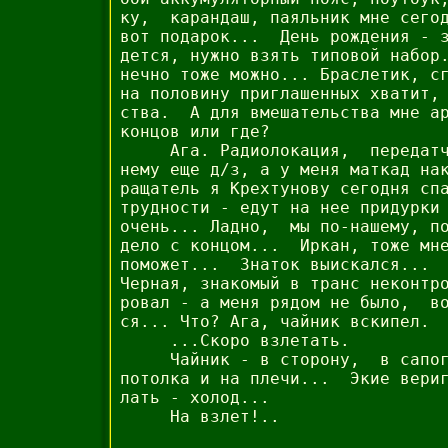
ку,  карандаш, паяльник мне сегод
вот подарок...  День рождения - з
дется, нужно взять типовой набор.
нечно тоже можно... Браслетик, сг
на половину приглашенных хватит, 
ства.  А для вмешательства мне ар
концов или где?

     Ага. Радиолокация,  передатч
нему еще д/з, а у меня маткад нак
ращатель я Крехтунову сегодня спа
трудности - едут на нее придурки 
очень... Ладно,  мы по-нашему, по
дело с концом...  Иркан, тоже мне
поможет...  Знаток выискался...  
Черная, знакомый в транс неконтро
ровал - а меня рядом не было,  во
ся... Что? Ага, чайник вскипел.

     ...Скоро взлетать.

     Чайник - в сторону,  в сапог
потолка и на плечи...  Экие вериг
лать - холод...

     На взлет!..
