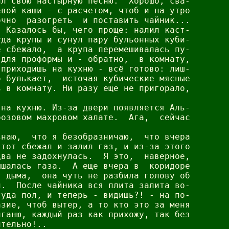
л свою настырную песню.  Хорошо, сва-

вой каши - с расчетом, чтоб и на утро

чно  разогреть  и поставить чайник...

 Казалось бы, чего проще: налил каст-

да крупы и сунул пару бульонных куби-

 сбежало,  а крупа перемешивалась пу-

для проформы и - обратно,  в комнату,

приходишь на кухню - всё готово: лиш-

 булькает,  источая кубические мясные

 в комнату. Ни разу еще не пригорало,



на кухню. Из-за двери появляется Аль-

озовом махровом халате.  Ага,  сейчас

наю,  что я безобразничаю,  что вчера

тот сбежал и залил газ, и из-за этого

ва не задохнулась.  Я это,  наверное,

шалась газа.  А еще вчера в  коридоре

 дыма,  она чуть не разбила голову об

.  После чайника вся плита залита во-

уда пол, и теперь - видишь?! - на по-

зие, чтоб вытер, а то кто это за меня

ганю, каждый раз как прихожу, так без

тельно!..
