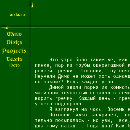
arda.ru
     Это утро было таким же, как 
пинке, пар из трубы одноэтажной к
Фото
ревшей гречки.  Господи,  ну поче
Неужели Дима не может хоть однажд
готовкой?! Ведь каждое утро...

     Димой звали парня из комнаты
машинной точностью вставал в семь
варить гречку. Каждый день - греч
у него подгорала.

     Я взглянул на часы. Восемь н
     Потолок тяжко заскрипел,  по
тельно посыпалась - но увы,  всё,
два тому назад... Года два? Как б