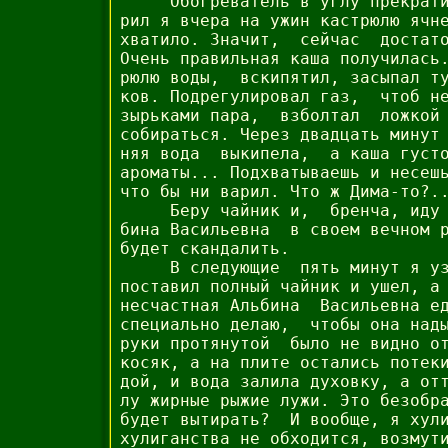
     Обогреватель в углу прекрати
рил я вчера на ужин кастрюлю ячне
хватило. Значит,  сейчас  достато
Очень правильная каша получилась.
рюлю воды,  вскипятил, засыпал ту
ков. Подрегулировал газ,  чтоб не
зырьками пара,  взболтал  ложкой 
собираться. Через двадцать минут 
няя вода  выкипела,  а каша густо
ароматы... Подхватываешь и несешь
что бы ни варил. Что ж Дима-то?..
     Беру чайник и,  бренча, иду 
бина Васильевна  в своем вечном р
будет скандалить.

     В следующие  пять минут я уз
поставил полный чайник и ушел, а 
несчастная Альбина  Васильевна ед
специально делаю,  чтобы она нады
руки протянутой  было не видно от
косяк, а на плите остались потеки
дой, и вода залила духовку, а отт
лу жирные рыжие лужи. Это безобра
будет вытирать?  И вообще, я хули
хулиганства не обходится, возмути