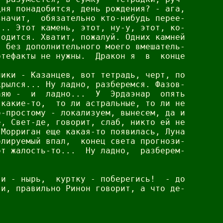
ня понадобится, день рождения? - ага,

начит,  обязательно кто-нибудь перее-

.. Этот камень, этот, ну-у, этот, ко-

одится. Хватит, пожалуй. Одних камней

 без дополнительного моего вмешатель-

тефакты не нужны.  Дракон я  в  конце

ики - Казанцев, вот тетрадь, черт, по

рылся... Ну ладно, разберемся. Фазов-

яю -  и  ладно...  У  Эрдаэнар  опять

какие-то,  то ли астральные, то ли не

-простому - локализуем, вынесем, да и

, Свет-де, говорит, слаб, никто ей не

Морриган еще какая-то появилась, Луна

лируемый впал,  конец света прогнози-

т жалость-то...  Ну ладно,  разберем-

и - нырь,  куртку - поберегись!  - до

и, правильно Ринон говорит, а что де-
