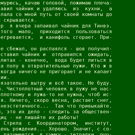
мурюсь, качаю головой, пожимаю плеча-

авил чайник и удаляюсь  из  кухни,  а

лала со мной путь от своей комнаты до

 скрывается.

р  я вчера запаивал чайник для Тинвэ.

того  мало,  приходится  пользоваться

егревается,  и канифоль сгорает. При-

е сбежал, он распаялся - шов получил-

ставил чайник и  отправился  ожидать,

литах - конечно,  вода будет литься в

а полу в отвратительные лужи. Кто ж в

когда ничего не пригорает и не капает

ии.

язательно вытру и всё такое. Не буду.

. Чистоплотный человек в лужу не нас-

плотному и лужа-то не нужна, чтоб ис-

я. Ничего, скоро весна, растает снег,

неэстетичного...  Так что привыкайте.

, это их дело - следить за обществен-

иц - не лишайте их работы!

 Стрела  с  Координатором,  институт,

ень рождения... Хорошо. Значит, с со-

 разумеется, в сумку - тетрадки, руч-
