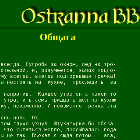
Общага
всегда. Сугробы за окном, лед на тро-

отельной, и, разумеется, запах подго-

му всегда, всегда подгоревшая гречка!

ы постоять на  кухне,  проследить  за

 напротив.  Каждое утро он с какой-то

 утра, и в семь тридцать шел на кухню

ку, неизменно. И неизменно гречка эта

оль-ноль. Ох.

том глухо ухнул. Штукатурка бы обяза-

 что сыпаться могло, просЫпалось года

ы не так. Въехал я сюда летом... ага,
