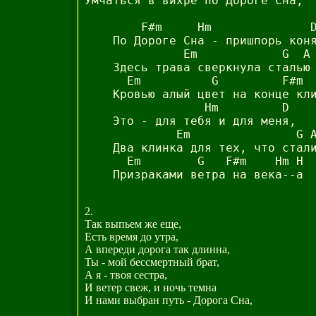
Умчаться в вихре по Дороге Сна,

        F#m     Hm              D
    По Дороге Сна - пришпорь коня
              Em            G  A

    Здесь трава сверкнула сталью

      Em          G         F#m  
    Кровью алый цвет на конце кли
                 Hm         D

    Это - для тебя и для меня,

             Em               G A
    Два клинка для тех, что стали
      Em        G   F#m    Hm H

2.
Так выпьем же еще,
Есть время до утра,
А впереди дорога так длинна,
Ты - мой бессмертный брат,
А я - твоя сестра,
И ветер свеж, и ночь темна
И нами выбран путь - Дорога Сна,