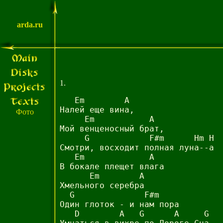
arda.ru
1.
   Em        A

Налей еще вина,

Фото
     Em           A

Мой венценосный брат,

     G            F#m      Hm H

Смотри, восходит полная луна--а

   Em             A

В бокале плещет влага

      Em        A

Хмельного серебра

  G              F#m

Один глоток - и нам пора

   D        A   G      A     G
