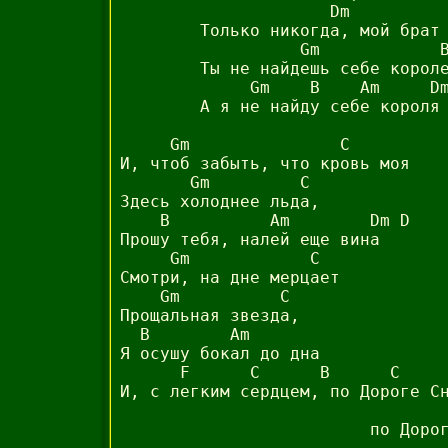
                     Dm          
        Только никогда, мой брат 
                  Gm            B
        Ты не найдешь себе короле
             Gm    B    Am     Dm
        А я не найду себе короля

     Gm               C

И, чтоб забыть, что кровь моя

       Gm         C

Здесь холоднее льда,

    B          Am        Dm D

Прошу тебя, налей еще вина

     Gm            C

Смотри, на дне мерцает

    Gm          C

Прощальная звезда,

  B        Am       

Я осушу бокал до дна

      F      C      B      C     
И, с легким сердцем, по Дороге Сн
                                 
                         по Дорог