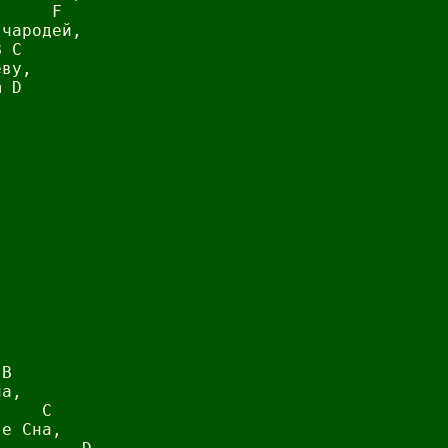
     F

чародей,

 C

ву,

 D

B

а,

    C

е Сна,
