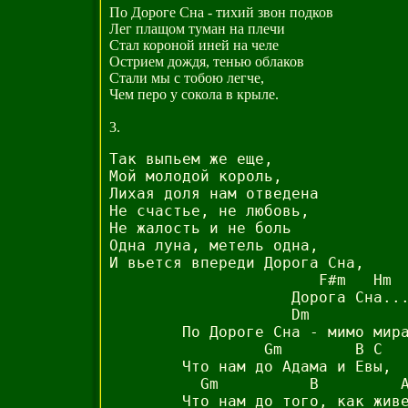
По Дороге Сна - тихий звон подков
Лег плащом туман на плечи
Стал короной иней на челе
Острием дождя, тенью облаков
Стали мы с тобою легче,
Чем перо у сокола в крыле.
3.
Так выпьем же еще,

Мой молодой король,

Лихая доля нам отведена

Не счастье, не любовь,

Не жалость и не боль

Одна луна, метель одна,

И вьется впереди Дорога Сна,

                       F#m   Hm  
                    Дорога Сна...
                    Dm           
        По Дороге Сна - мимо мира
                 Gm        B C

        Что нам до Адама и Евы,

          Gm          B         A
        Что нам до того, как живе