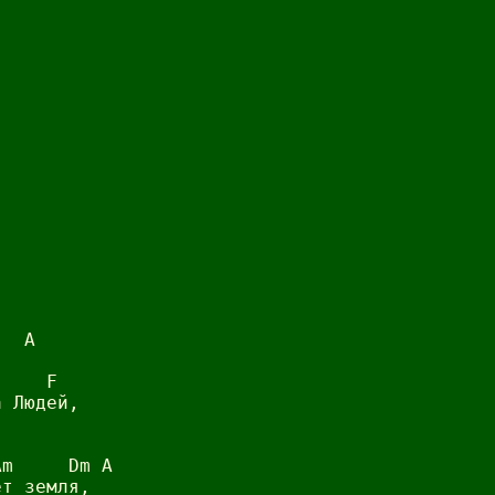
  A



    F

 Людей,

m     Dm A

т земля,
