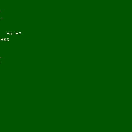


,

  Hm F#

нка




