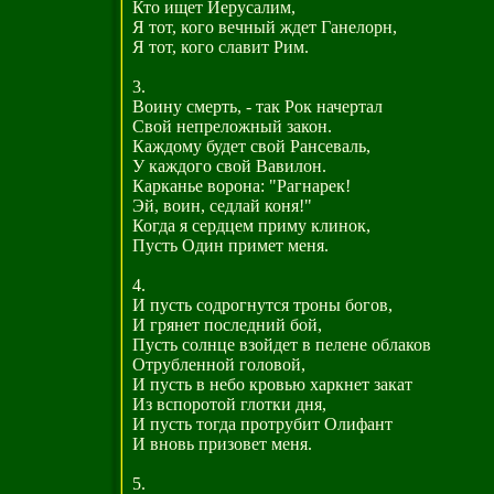
Кто ищет Иерусалим,
Я тот, кого вечный ждет Ганелорн,
Я тот, кого славит Рим.
3.
Воину смерть, - так Рок начертал
Свой непреложный закон.
Каждому будет свой Рансеваль,
У каждого свой Вавилон.
Карканье ворона: "Рагнарек!
Эй, воин, седлай коня!"
Когда я сердцем приму клинок,
Пусть Один примет меня.
4.
И пусть содрогнутся троны богов,
И грянет последний бой,
Пусть солнце взойдет в пелене облаков
Отрубленной головой,
И пусть в небо кровью харкнет закат
Из вспоротой глотки дня,
И пусть тогда протрубит Олифант
И вновь призовет меня.
5.