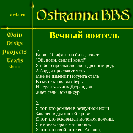
arda.ru
Вечный воитель
1.
Вновь Олифант на битву зовет:
"Эй, воин, седлай коня!"
Я в бою прославлю свой древний род,
Фото
А барды прославят меня.
Мне не изменит Нотунга сталь
В смуте кровавых бурь,
И верен хозяину Дюрандаль,
Ждет сечи Эскалибур.
2.
Я тот, кто рожден в безлунной ночи,
Закален в драконьей крови,
Я тот, кто вскормлен молоком волчиц,
Я не знаю братской любви.
Я тот, кто свой потерял Авалон,